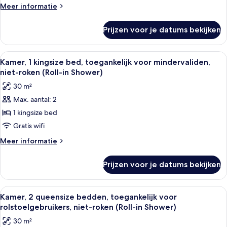
toegankelijk
Meer
Meer informatie
Bars)
voor
details
over
rolstoelgebruikers,
Prijzen voor je datums bekijken
Kamer,
niet-
2
roken
queensize
Alle
Een hotelkamer met een bed, een blauw
14
(Bathtub
bedden,
Kamer, 1 kingsize bed, toegankelijk voor mindervaliden,
foto's
toegankelijk
w/
niet-roken (Roll-in Shower)
voor
voor
Grab
30 m²
rolstoelgebruikers,
Kamer,
Bars)
niet-
Max. aantal: 2
1
roken
laden
1 kingsize bed
kingsize
(Bathtub
w/
bed,
Gratis wifi
Grab
toegankelijk
Meer
Meer informatie
Bars)
voor
details
over
mindervaliden,
Prijzen voor je datums bekijken
Kamer,
niet-
1
roken
kingsize
Alle
Een hotelkamer met twee bedden, een
9
(Roll-
bed,
Kamer, 2 queensize bedden, toegankelijk voor
foto's
toegankelijk
in
rolstoelgebruikers, niet-roken (Roll-in Shower)
voor
voor
Shower)
30 m²
mindervaliden,
Kamer,