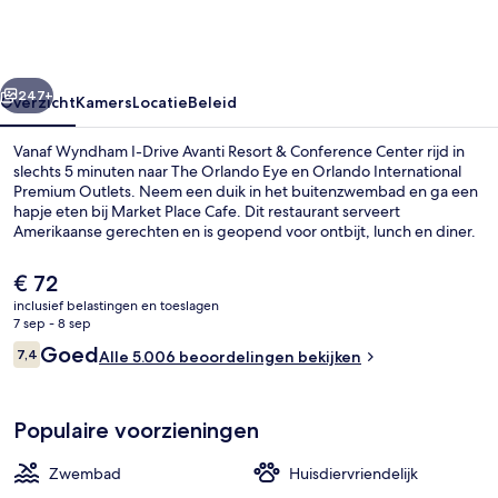
Avanti
Resort
&
rige
Volgende
Conference
247+
Overzicht
Kamers
Locatie
Beleid
Center
Vanaf Wyndham I-Drive Avanti Resort & Conference Center rijd in
slechts 5 minuten naar The Orlando Eye en Orlando International
Premium Outlets. Neem een duik in het buitenzwembad en ga een
hapje eten bij Market Place Cafe. Dit restaurant serveert
Amerikaanse gerechten en is geopend voor ontbijt, lunch en diner.
Er zijn 2 bars/lounges en een bar aan het zwembad en
kamerfaciliteiten zoals koelkasten en magnetrons. Andere reizigers
De
€ 72
zijn erg te spreken over het zwembad en de locatie.
huidige
inclusief belastingen en toeslagen
prijs
7 sep - 8 sep
Een buitenzwembad, parasols voor s
is
Beoordelingen
Goed
7,4
Alle 5.006 beoordelingen bekijken
€ 72
7,4 op 10 –
Populaire voorzieningen
Zwembad
Huisdiervriendelijk