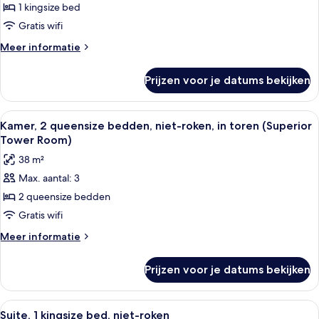
kamer,
1 kingsize bed
(Deluxe
1
Tower
Gratis wifi
Room)
kingsize
Meer
Meer informatie
bed,
details
niet-
over
Prijzen voor je datums bekijken
Superior
roken,
kamer,
in
1
Alle
Een hotelkamer met twee bedden, een 
toren
22
kingsize
Kamer, 2 queensize bedden, niet-roken, in toren (Superior
foto's
bed,
laden
Tower Room)
niet-
voor
38 m²
roken,
Kamer,
in
Max. aantal: 3
2
toren
2 queensize bedden
queensize
bedden,
Gratis wifi
niet-
Meer
Meer informatie
roken,
details
over
in
Prijzen voor je datums bekijken
Kamer,
toren
2
(Superior
queensize
Alle
Een hotelkamer met een bed, nachtkas
8
Tower
bedden,
Suite, 1 kingsize bed, niet-roken