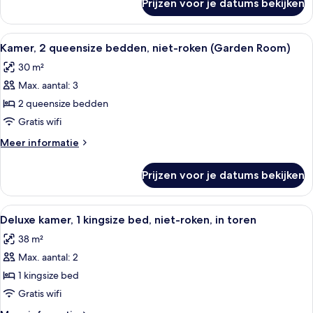
Prijzen voor je datums bekijken
Kamer,
(Garden)
1
laden
kingsize
Alle
Een hotelkamer met twee bedden, een 
15
bed,
Kamer, 2 queensize bedden, niet-roken (Garden Room)
foto's
niet-
30 m²
roken
voor
(Garden)
Max. aantal: 3
Kamer,
2
2 queensize bedden
queensize
Gratis wifi
bedden,
Meer
Meer informatie
niet-
details
roken
over
Prijzen voor je datums bekijken
Kamer,
(Garden
2
Room)
queensize
Alle
Een hotelkamer met een groot bed, een
laden
21
bedden,
Deluxe kamer, 1 kingsize bed, niet-roken, in toren
foto's
niet-
38 m²
roken
voor
(Garden
Max. aantal: 2
Deluxe
Room)
kamer,
1 kingsize bed
1
Gratis wifi
kingsize