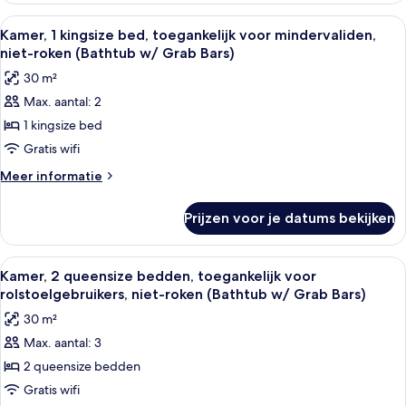
laden
kingsize
Alle
Een hotelkamer met een bed, een blauw
9
bed,
Kamer, 1 kingsize bed, toegankelijk voor mindervaliden,
foto's
niet-
niet-roken (Bathtub w/ Grab Bars)
roken
voor
30 m²
(Palms)
Kamer,
Max. aantal: 2
1
1 kingsize bed
kingsize
bed,
Gratis wifi
toegankelijk
Meer
Meer informatie
voor
details
over
mindervaliden,
Prijzen voor je datums bekijken
Kamer,
niet-
1
roken
kingsize
Alle
Een hotelkamer met twee bedden, een
9
(Bathtub
bed,
Kamer, 2 queensize bedden, toegankelijk voor
foto's
toegankelijk
w/
rolstoelgebruikers, niet-roken (Bathtub w/ Grab Bars)
voor
voor
Grab
30 m²
mindervaliden,
Kamer,
Bars)
niet-
Max. aantal: 3
2
roken
laden
2 queensize bedden
queensize
(Bathtub
w/
bedden,
Gratis wifi
Grab