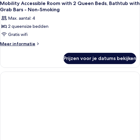
Mobility Accessible Room with 2 Queen Beds, Bathtub with
Grab Bars - Non-Smoking
Max. aantal: 4
2 queensize bedden
Gratis wifi
Meer
Meer informatie
details
over
Prijzen voor je datums bekijken
Mobility
Accessible
Room
with
2
Queen
Beds,
Bathtub
with
Grab
Bars
-
Non-
Smoking