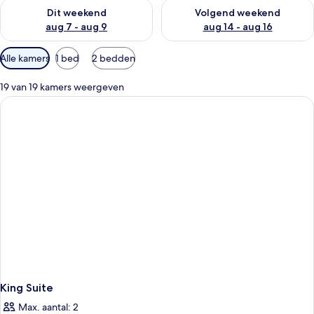
De beschikbaarheid controleren voor dit weekend aug 7 - aug
De beschikbaarheid controler
Dit weekend
Volgend weekend
aug 7 - aug 9
aug 14 - aug 16
Beschikbare
Alle kamers
1 bed
2 bedden
filters
voor
19 van 19 kamers weergeven
kamers
King Suite
Max. aantal: 2