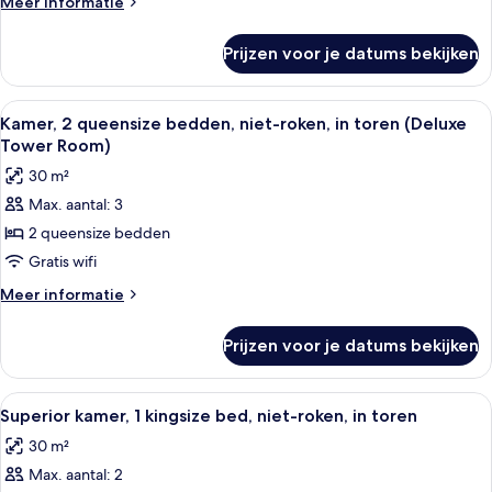
Meer
Meer informatie
bed,
details
niet-
over
Prijzen voor je datums bekijken
Deluxe
roken,
kamer,
in
1
Alle
Een hotelkamer met twee bedden, een 
toren
21
kingsize
Kamer, 2 queensize bedden, niet-roken, in toren (Deluxe
foto's
bed,
laden
Tower Room)
niet-
voor
30 m²
roken,
Kamer,
in
Max. aantal: 3
2
toren
2 queensize bedden
queensize
bedden,
Gratis wifi
niet-
Meer
Meer informatie
roken,
details
over
in
Prijzen voor je datums bekijken
Kamer,
toren
2
(Deluxe
queensize
Alle
Een hotelkamer met een bed, twee stoel
23
Tower
bedden,
Superior kamer, 1 kingsize bed, niet-roken, in toren
foto's
niet-
Room)
30 m²
roken,
voor
laden
in
Max. aantal: 2
Superior
toren