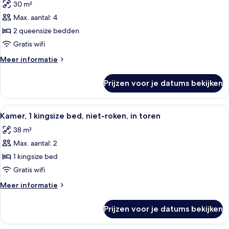
30 m²
roken
voor
Max. aantal: 4
Kamer,
2
2 queensize bedden
queensize
Gratis wifi
bedden,
Meer
Meer informatie
niet-
details
roken
over
Prijzen voor je datums bekijken
Kamer,
laden
2
queensize
Alle
Een kamer met een groot raam met ui
19
bedden,
Kamer, 1 kingsize bed, niet-roken, in toren
foto's
niet-
38 m²
roken
voor
Max. aantal: 2
Kamer,
1
1 kingsize bed
kingsize
Gratis wifi
bed,
Meer
Meer informatie
niet-
details
roken,
over
Prijzen voor je datums bekijken
Kamer,
in
1
toren