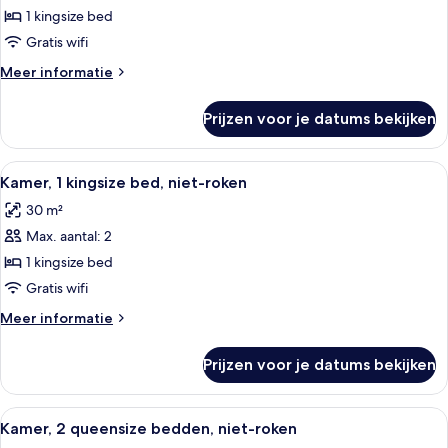
1 kingsize bed
Gratis wifi
Meer
Meer informatie
details
over
Prijzen voor je datums bekijken
King
Suite
Alle
Een hotelkamer met een bed, een blauw
14
Kamer, 1 kingsize bed, niet-roken
foto's
30 m²
voor
Max. aantal: 2
Kamer,
1
1 kingsize bed
kingsize
Gratis wifi
bed,
Meer
Meer informatie
niet-
details
roken
over
Prijzen voor je datums bekijken
Kamer,
laden
1
kingsize
Alle
Een hotelkamer met twee bedden, een
14
bed,
Kamer, 2 queensize bedden, niet-roken
foto's
niet-