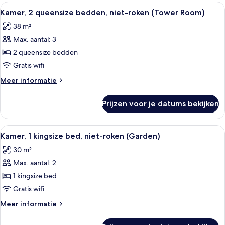
kingsize
Alle
Een hotelkamer met twee bedden, een
laden
22
bed,
Kamer, 2 queensize bedden, niet-roken (Tower Room)
foto's
niet-
38 m²
roken,
voor
in
Max. aantal: 3
Kamer,
toren
2
2 queensize bedden
queensize
Gratis wifi
bedden,
Meer
Meer informatie
niet-
details
roken
over
Prijzen voor je datums bekijken
Kamer,
(Tower
2
Room)
queensize
Alle
Een netjes opgemaakt bed met wit en
laden
16
bedden,
Kamer, 1 kingsize bed, niet-roken (Garden)
foto's
niet-
30 m²
roken
voor
(Tower
Max. aantal: 2
Kamer,
Room)
1
1 kingsize bed
kingsize
Gratis wifi
bed,
Meer
Meer informatie
niet-
details
roken
over