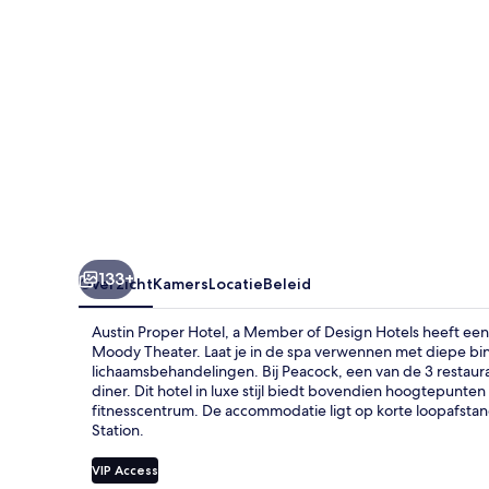
of
Design
Hotels
133+
Overzicht
Kamers
Locatie
Beleid
Austin Proper Hotel, a Member of Design Hotels heeft een 
Moody Theater. Laat je in de spa verwennen met diepe b
lichaamsbehandelingen. Bij Peacock, een van de 3 restaura
diner. Dit hotel in luxe stijl biedt bovendien hoogtepunt
fitnesscentrum. De accommodatie ligt op korte loopafstan
Station.
VIP Access