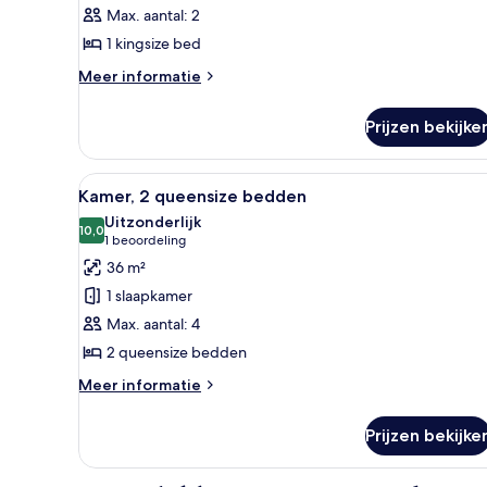
(Proper)
Max. aantal: 2
laden
1 kingsize bed
Meer
Meer informatie
details
over
Prijzen bekijke
Kamer
(Proper)
Alle
Luxe beddengoed, pillowtop-b
8
Kamer, 2 queensize bedden
foto's
Uitzonderlijk
voor
10,0
10,0 van 10
(1
1 beoordeling
Kamer,
beoordeling)
36 m²
2
1 slaapkamer
queensize
Max. aantal: 4
bedden
2 queensize bedden
laden
Meer
Meer informatie
details
over
Prijzen bekijke
Kamer,
2
queensize