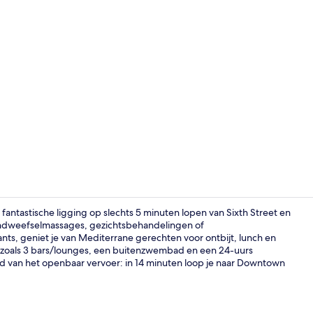
Video van a
fantastische ligging op slechts 5 minuten lopen van Sixth Street en
indweefselmassages, gezichtsbehandelingen of
nts, geniet je van Mediterrane gerechten voor ontbijt, lunch en
3 bars/lounge
en zoals 3 bars/lounges, een buitenzwembad en een 24-uurs
d van het openbaar vervoer: in 14 minuten loop je naar Downtown