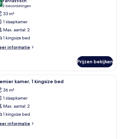
Fantastisch
oor
0
9,0 van 10
(2
2 beoordelingen
amer,
beoordelingen)
33 m²
1 slaapkamer
ingsize
Max. aantal: 2
ed
1 kingsize bed
aden
eer
er informatie
tails
er
Prijzen bekijken
mer,
ngsize
bed, een nachtkastje, een lamp, een kleine tafel met stoelen en een groot 
le
Een moderne hotelkamer met een groot bed, ee
9
ed
emier kamer, 1 kingsize bed
oto's
36 m²
oor
1 slaapkamer
remier
amer,
Max. aantal: 2
1 kingsize bed
ingsize
eer
er informatie
ed
tails
aden
er