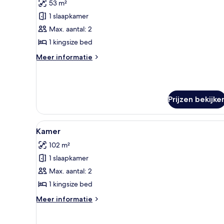
53 m²
voor
1 slaapkamer
Grand
kamer,
Max. aantal: 2
1
1 kingsize bed
kingsize
Meer
Meer informatie
bed
details
laden
over
Grand
kamer,
Prijzen bekijke
1
kingsize
bed
Alle
Kamer | Luxe beddengoed, pill
13
Kamer
foto's
102 m²
voor
1 slaapkamer
Kamer
laden
Max. aantal: 2
1 kingsize bed
Meer
Meer informatie
details
over