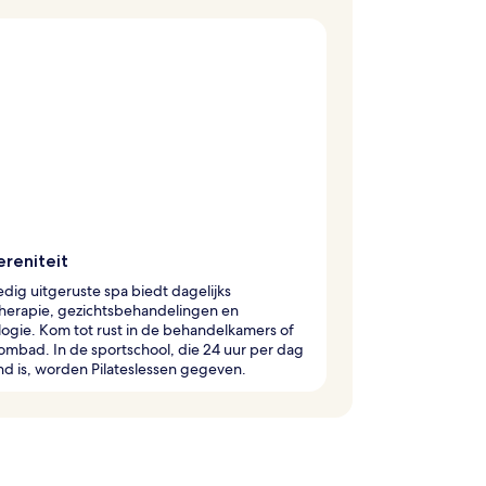
ereniteit
edig uitgeruste spa biedt dagelijks
herapie, gezichtsbehandelingen en
logie. Kom tot rust in de behandelkamers of
ombad. In de sportschool, die 24 uur per dag
d is, worden Pilateslessen gegeven.