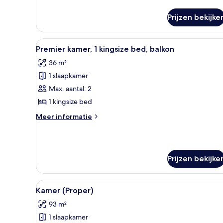
Kamer
Prijzen bekijke
Alle
Een moderne hotelkamer met een
9
Premier kamer, 1 kingsize bed, balkon
foto's
36 m²
voor
1 slaapkamer
Premier
kamer,
Max. aantal: 2
1
1 kingsize bed
kingsize
Meer
Meer informatie
bed,
details
balkon
over
Premier
laden
kamer,
Prijzen bekijke
1
kingsize
bed,
Alle
Een kamer met een groot kunstw
balkon
17
Kamer (Proper)
foto's
93 m²
voor
1 slaapkamer
Kamer