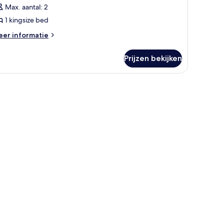
amer
Max. aantal: 2
aden
1 kingsize bed
eer
er informatie
tails
er
Prijzen bekijken
emier
mer