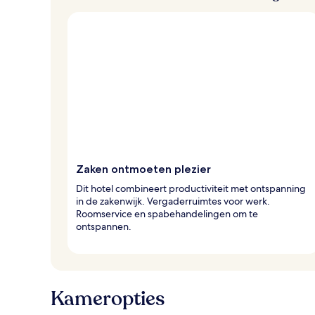
v
a
n
r
e
i
z
i
g
e
r
Zaken ontmoeten plezier
s
Dit hotel combineert productiviteit met ontspanning
in de zakenwijk. Vergaderruimtes voor werk.
Roomservice en spabehandelingen om te
ontspannen.
Kameropties