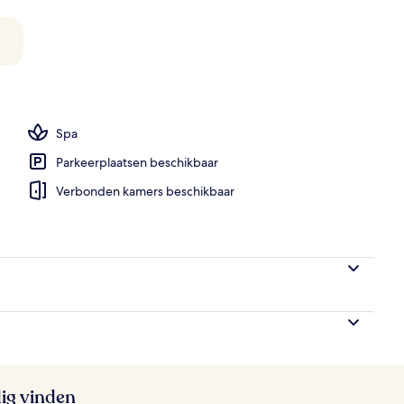
embad, zwembadcabana's (toeslag), ligstoelen bij het zwembad
Spa
Parkeerplaatsen beschikbaar
Verbonden kamers beschikbaar
ig vinden