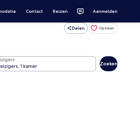
modatie
Contact
Reizen
Aanmelden
Delen
Opslaan
izigers
Zoeken