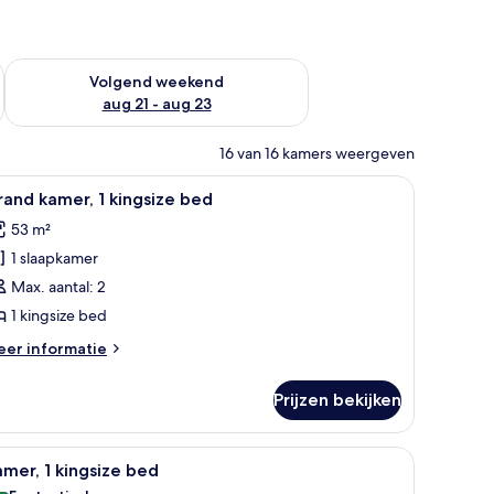
dit weekend aug 14 - aug 16
De beschikbaarheid controleren voor volgend weekend aug 2
Volgend weekend
aug 21 - aug 23
16 van 16 kamers weergeven
eddengoed, pillowtop-bedden, een minibar, een kluis op de kamer
le
Luxe beddengoed, pillowtop-bedden, een mini
9
and kamer, 1 kingsize bed
oto's
53 m²
oor
1 slaapkamer
rand
amer,
Max. aantal: 2
1 kingsize bed
ingsize
eer
er informatie
ed
tails
aden
er
Prijzen bekijken
rand
mer,
ote ramen.
le
Een hotelkamer met een groot bed, een slaapb
8
ngsize
mer, 1 kingsize bed
oto's
ed