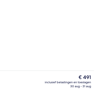
Deluxe kamer | Kameruitzicht
ccommodatie
De
€ 491
huidige
inclusief belastingen en toeslagen
prijs
30 aug - 31 aug
s, cocktailbar, cocktailbar
3 bars/lounges, cocktailbar, cocktailb
is
€ 491