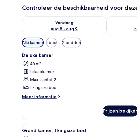
Controleer de beschikbaarheid voor de
De beschikbaarheid controleren voor vanavond aug 
De beschikbaa
Vandaag
aug 8 - aug 9
a
Beschikbare
Alle kamers
1 bed
2 bedden
filters
Alle
Luxe beddengoed, pillowtop-b
voor
9
Deluxe kamer
foto's
kamers
46 m²
voor
1 slaapkamer
Deluxe
kamer
Max. aantal: 2
laden
1 kingsize bed
Meer
Meer informatie
details
over
Prijzen bekijke
Deluxe
kamer
Alle
Hotelkamer met een groot bed,
8
Grand kamer, 1 kingsize bed
foto's