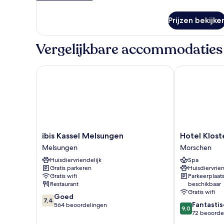
details
over
Prijzen bekijke
Comfort
tweepersoonskamer
Vergelijkbare accommodaties
ibis Kassel Melsungen
Hotel Kloste
ibis
Hotel
ibis Kassel Melsungen
Hotel Klos
Kassel
Kloster
Melsungen
Morschen
Melsungen
Haydau
Huisdiervriendelijk
Spa
Melsungen
Morschen
Gratis parkeren
Huisdiervrien
Gratis wifi
Parkeerplaat
Restaurant
beschikbaar
Gratis wifi
7.4
Goed
7,4
9.0
Fantastis
van
564 beoordelingen
9,0
van
72 beoorde
10,
10,
Goed,