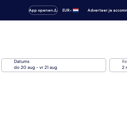
•
App openen
EUR
Adverteer je accom
Datums
Re