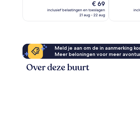
De
€ 69
Fantastisch,
564
prijs
72
inclusief belastingen en toeslagen
inc
beoordelingen
is
21 aug - 22 aug
beoordelinge
€ 69
Meld je aan om de in aanmerking kom
Meer beloningen voor meer avontu
Over deze buurt