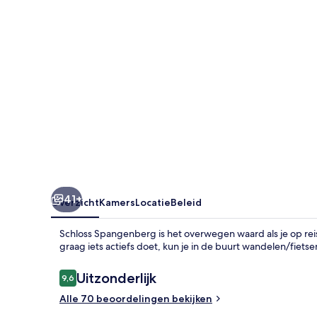
41+
Overzicht
Kamers
Locatie
Beleid
Schloss Spangenberg is het overwegen waard als je op rei
graag iets actiefs doet, kun je in de buurt wandelen/fiet
Beoordelingen
Uitzonderlijk
9,6
9,6 op 10 –
Alle 70 beoordelingen bekijken