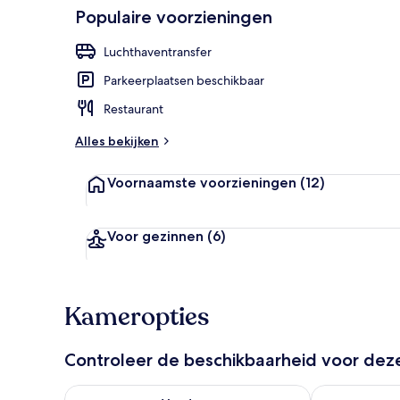
Populaire voorzieningen
Details aan 
Luchthaventransfer
Parkeerplaatsen beschikbaar
Restaurant
Alles bekijken
Voornaamste voorzieningen
(12)
Voor gezinnen
(6)
Kameropties
Controleer de beschikbaarheid voor de
De beschikbaarheid controleren voor vanavond aug 
De beschikbaa