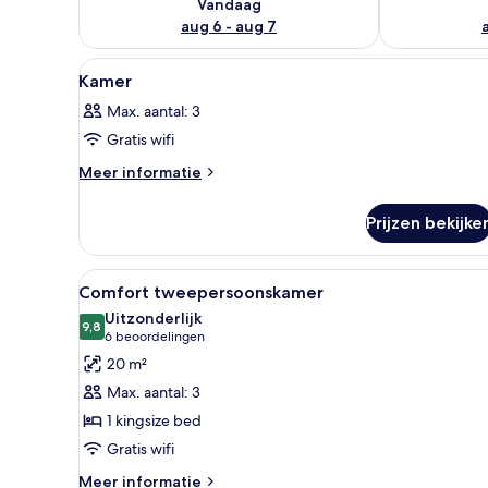
Vandaag
aug 6 - aug 7
Alle
Een slaapkamer met een hemel
2
Kamer
foto's
Max. aantal: 3
voor
Gratis wifi
Kamer
laden
Meer
Meer informatie
details
over
Prijzen bekijke
Kamer
Alle
Een net opgemaakt bed met wi
5
Comfort tweepersoonskamer
foto's
Uitzonderlijk
voor
9,8
9,8 van 10
(6
6 beoordelingen
Comfort
beoordelingen)
20 m²
tweepersoonskamer
Max. aantal: 3
laden
1 kingsize bed
Gratis wifi
Meer
Meer informatie