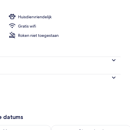
de buitenkant
Huisdiervriendelijk
Gratis wifi
Roken niet toegestaan
ze datums
6 - aug 7
rheid controleren voor morgen aug 7 - aug 8
De beschikbaarheid controleren voor