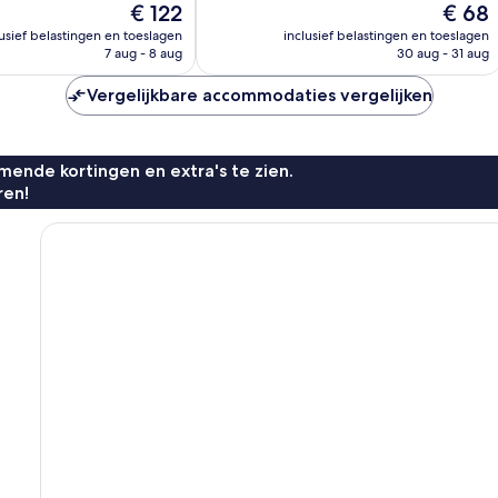
beoordelingen
De
De
€ 122
€ 68
prijs
prijs
lusief belastingen en toeslagen
inclusief belastingen en toeslagen
is
is
7 aug - 8 aug
30 aug - 31 aug
n
€ 122
€ 68
Vergelijkbare accommodaties vergelijken
ende kortingen en extra's te zien.
ren!