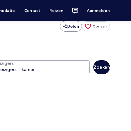
modatie
Contact
Reizen
Aanmelden
Delen
Opslaan
izigers
Zoeken