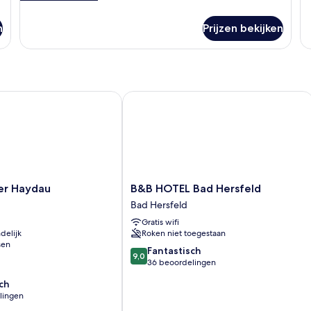
details
ov
over
Ju
n
Prijzen bekijken
Deluxe
su
tweepersoonskamer
r Haydau
B&B HOTEL Bad Hersfeld
B&B
ter Haydau
B&B HOTEL Bad Hersfeld
HOTEL
Bad Hersfeld
Bad
Gratis wifi
Hersfeld
delijk
Roken niet toegestaan
Bad
sen
Hersfeld
9.0
Fantastisch
9,0
van
36 beoordelingen
10,
ch
Fantastisch,
lingen
36