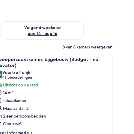
 dit weekend aug 7 - aug 9
De beschikbaarheid controleren voor volgend weekend aug 14
Volgend weekend
aug 14 - aug 16
8 van 8 kamers weergeven
au
llergeen beddengoed, een minibar, een kluis op de kamer, een bureau
le
Een hotelkamer met twee bedden, een bureau,
18
weepersoonskamer, bijgebouw (Budget - no
oto's
evator)
oor
Voortreffelijk
6
weepersoonskamer,
8,6 van 10
(48
48 beoordelingen
ijgebouw
beoordelingen)
Uitzicht op de stad
Budget
14 m²
1 slaapkamer
o
Max. aantal: 2
levator)
2 eenpersoonsbedden
aden
Gratis wifi
eer
er informatie