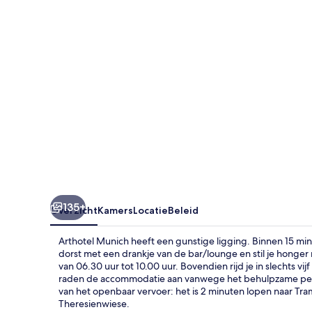
135+
Overzicht
Kamers
Locatie
Beleid
Arthotel Munich heeft een gunstige ligging. Binnen 15 minu
dorst met een drankje van de bar/lounge en stil je honge
van 06.30 uur tot 10.00 uur. Bovendien rijd je in slechts 
raden de accommodatie aan vanwege het behulpzame perso
van het openbaar vervoer: het is 2 minuten lopen naar Tr
Theresienwiese.