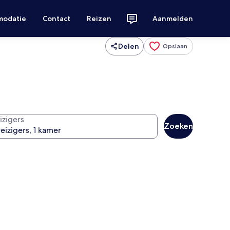
modatie
Contact
Reizen
Aanmelden
Delen
Opslaan
izigers
Zoeken