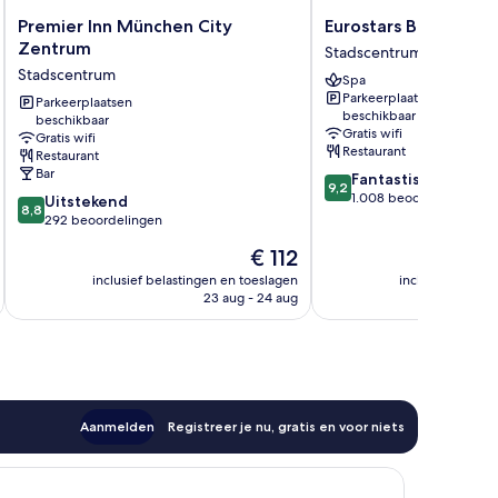
Premier
Eurostars
Premier Inn München City
Eurostars Book Hote
Inn
Book
Zentrum
Stadscentrum
München
Hotel
Stadscentrum
Spa
City
Stadscentrum
Parkeerplaatsen
Zentrum
Parkeerplaatsen
beschikbaar
beschikbaar
Stadscentrum
Gratis wifi
Gratis wifi
Restaurant
Restaurant
Bar
9.2
Fantastisch
9,2
van
1.008 beoordelingen
8.8
Uitstekend
8,8
10,
van
292 beoordelingen
Fantastisch,
10,
De
€ 112
1.008
Uitstekend,
prijs
beoordelingen
292
inclusief belastingen en toeslagen
inclusief belast
is
23 aug - 24 aug
beoordelingen
€ 112
Aanmelden
Registreer je nu, gratis en voor niets