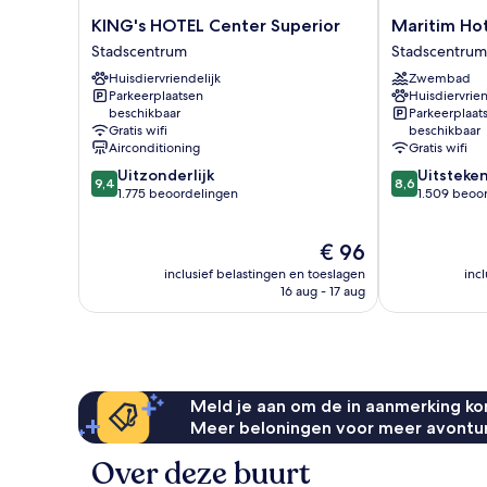
KING's
Maritim
KING's HOTEL Center Superior
Maritim Ho
HOTEL
Hotel
Stadscentrum
Stadscentrum
Center
München
Huisdiervriendelijk
Zwembad
Superior
Stadscentrum
Parkeerplaatsen
Huisdiervrien
Stadscentrum
beschikbaar
Parkeerplaat
Gratis wifi
beschikbaar
Airconditioning
Gratis wifi
9.4
8.6
Uitzonderlijk
Uitsteke
9,4
8,6
van
van
1.775 beoordelingen
1.509 beoo
10,
10,
Uitzonderlijk,
Uitstekend,
De
€ 96
1.775
1.509
prijs
beoordelingen
beoordelinge
inclusief belastingen en toeslagen
inc
is
16 aug - 17 aug
€ 96
Meld je aan om de in aanmerking kom
Meer beloningen voor meer avontu
Over deze buurt