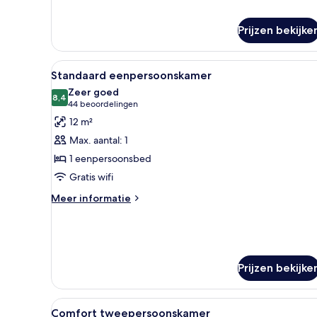
over
Standaard
Prijzen bekijke
driepersoonskamer
Alle
Standaard eenpersoonskamer |
20
Standaard eenpersoonskamer
foto's
Zeer goed
voor
8,4
8,4 van 10
(44
44 beoordelingen
Standaard
beoordelingen)
12 m²
eenpersoonskamer
Max. aantal: 1
laden
1 eenpersoonsbed
Gratis wifi
Meer
Meer informatie
details
over
Standaard
eenpersoonskamer
Prijzen bekijke
Alle
Comfort tweepersoonskamer | 
12
Comfort tweepersoonskamer