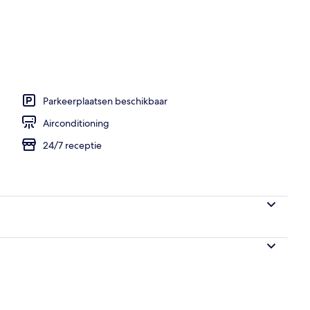
persoonskamer | Hypoallergeen beddengoed, een minibar, een kluis op de
Parkeerplaatsen beschikbaar
Airconditioning
24/7 receptie