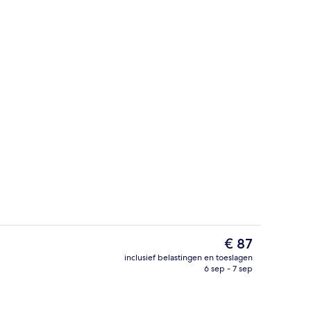
tbijtbuffet inbegrepen
Standaard eenpersoonskamer | Uitzic
De
€ 87
huidige
inclusief belastingen en toeslagen
prijs
6 sep - 7 sep
commodatie - avond/nacht
Lobby
is
€ 87