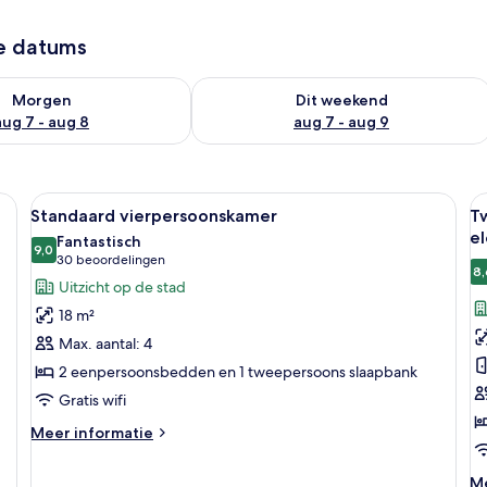
ze datums
6 - aug 7
rheid controleren voor morgen aug 7 - aug 8
De beschikbaarheid controleren voor
Morgen
Dit weekend
aug 7 - aug 8
aug 7 - aug 9
| Hypoallergeen beddengoed, een minibar, een kluis op de kamer, een bure
Alle
Standaard vierpersoonskamer | Hypoa
Al
27
Standaard vierpersoonskamer
T
foto's
f
el
Fantastisch
voor
9,0
v
9,0 van 10
(30
30 beoordelingen
8,
Standaard
T
beoordelingen)
Uitzicht op de stad
vierpersoonskamer
b
18 m²
laden
(
Max. aantal: 4
-
2 eenpersoonsbedden en 1 tweepersoons slaapbank
n
Gratis wifi
e
l
Meer
Meer informatie
details
over
M
Me