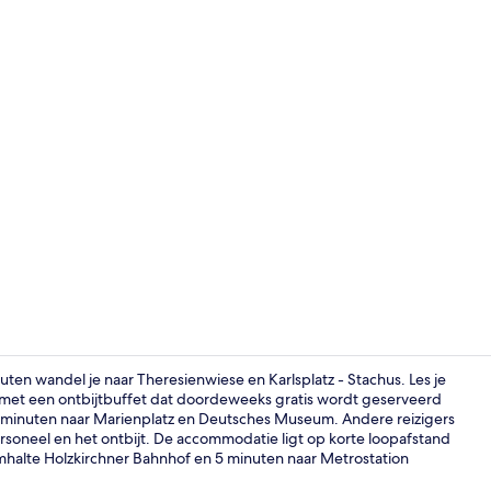
Dagelijks on
ten wandel je naar Theresienwiese en Karlsplatz - Stachus. Les je
r met een ontbijtbuffet dat doordeweeks gratis wordt geserveerd
vijf minuten naar Marienplatz en Deutsches Museum. Andere reizigers
Voorkant ac
neel en het ontbijt. De accommodatie ligt op korte loopafstand
amhalte Holzkirchner Bahnhof en 5 minuten naar Metrostation