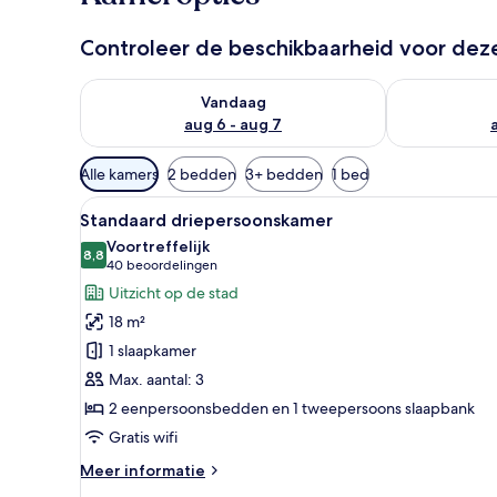
Controleer de beschikbaarheid voor de
De beschikbaarheid controleren voor vanavond aug 
De beschikbaa
Vandaag
aug 6 - aug 7
Beschikbare
Alle kamers
2 bedden
3+ bedden
1 bed
filters
Alle
Standaard driepersoonskamer 
voor
19
Standaard driepersoonskamer
foto's
kamers
Voortreffelijk
voor
8,8
8,8 van 10
(40
40 beoordelingen
Standaard
beoordelingen)
Uitzicht op de stad
driepersoonskamer
18 m²
laden
1 slaapkamer
Max. aantal: 3
2 eenpersoonsbedden en 1 tweepersoons slaapbank
Gratis wifi
Meer
Meer informatie
details