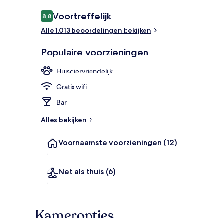
Beoordelingen
Voortreffelijk
8,8
8,8 op 10 –
Alle 1.013 beoordelingen bekijken
Comfort twee
Populaire voorzieningen
Huisdiervriendelijk
Gratis wifi
Bar
Alles bekijken
Voornaamste voorzieningen
(12)
Net als thuis
(6)
Kameropties