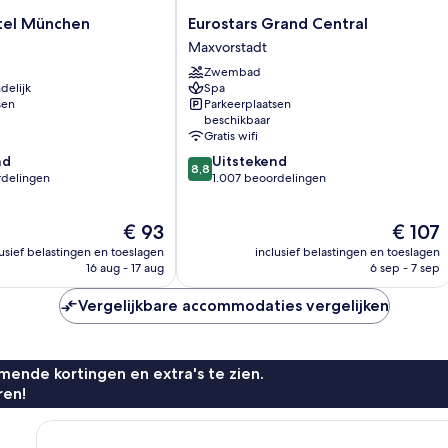
Eurostars
tel München
Eurostars Grand Central
Grand
Maxvorstadt
Central
Zwembad
Maxvorstadt
delijk
Spa
sen
Parkeerplaatsen
beschikbaar
Gratis wifi
8.8
nd
Uitstekend
8,8
van
rdelingen
1.007 beoordelingen
10,
Uitstekend,
De
De
€ 93
€ 107
1.007
prijs
prijs
n
beoordelingen
lusief belastingen en toeslagen
inclusief belastingen en toeslagen
is
is
16 aug - 17 aug
6 sep - 7 sep
€ 93
€ 107
Vergelijkbare accommodaties vergelijken
ende kortingen en extra's te zien.
ren!