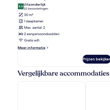
foto's
Uitzonderlijk
voor
9,4
9,4 van 10
(20
20 beoordelingen
Comfort
beoordelingen)
30 m²
tweepersoonskamer
1 slaapkamer
laden
Max. aantal: 2
2 eenpersoonsbedden
Gratis wifi
Meer
Meer informatie
details
over
Prijzen bekijke
Comfort
tweepersoonskamer
Vergelijkbare accommodaties
KING's HOTEL Center Superior
Maritim Hote