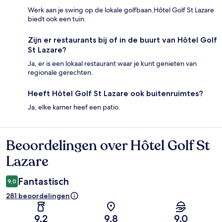
Werk aan je swing op de lokale golfbaan.Hôtel Golf St Lazare
biedt ook een tuin.
Zijn er restaurants bij of in de buurt van Hôtel Golf
St Lazare?
Ja, er is een lokaal restaurant waar je kunt genieten van
regionale gerechten.
Heeft Hôtel Golf St Lazare ook buitenruimtes?
Ja, elke kamer heef een patio.
Beoordelingen over Hôtel Golf St
Beoordelingen
Lazare
Fantastisch
9,0
281 beoordelingen
9,2
9,8
9,0