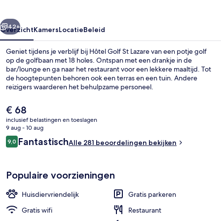
rige
Volgende
42+
Overzicht
Kamers
Locatie
Beleid
Geniet tijdens je verblijf bij Hôtel Golf St Lazare van een potje golf
op de golfbaan met 18 holes. Ontspan met een drankje in de
bar/lounge en ga naar het restaurant voor een lekkere maaltijd. Tot
de hoogtepunten behoren ook een terras en een tuin. Andere
reizigers waarderen het behulpzame personeel.
De
€ 68
huidige
inclusief belastingen en toeslagen
prijs
9 aug - 10 aug
Receptie
is
Beoordelingen
Fantastisch
9,0
Alle 281 beoordelingen bekijken
€ 68
9,0 op 10 –
Populaire voorzieningen
Huisdiervriendelijk
Gratis parkeren
Gratis wifi
Restaurant