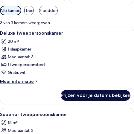
Beschikbare
Alle kamers
1 bed
2 bedden
filters
voor
3 van 3 kamers weergeven
kamers
Alle
Hotelkamer met een bed, bureau, sto
10
Deluxe tweepersoonskamer
foto's
20 m²
voor
1 slaapkamer
Deluxe
tweepersoonskamer
Max. aantal: 3
laden
1 tweepersoonsbed
Gratis wifi
Meer
Meer informatie
details
over
Prijzen voor je datums bekijken
Deluxe
tweepersoonskamer
Alle
Een hotelkamer met een bed, een nach
5
Superior tweepersoonskamer
foto's
15 m²
voor
Max. aantal: 3
Superior