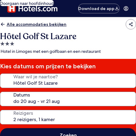
Doorgaan naar hoofdinhoud
Download de app
Alle accommodaties bekijken
Hôtel Golf St Lazare
3.0-
sterrenaccommodatie
Hotel in Limoges met een golfbaan en een restaurant
Kies datums om prijzen te bekijken
Waar wil je naartoe?
Datums
Reizigers
Zoeken