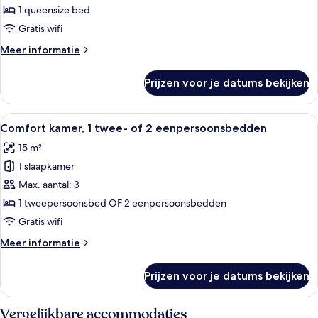
tweepersoonskamer
1 queensize bed
laden
Gratis wifi
Meer
Meer informatie
details
over
Prijzen voor je datums bekijken
Superior
tweepersoonskamer
Alle
Comfort kamer, 1 twee- of 2 eenperso
5
Comfort kamer, 1 twee- of 2 eenpersoonsbedden
foto's
15 m²
voor
1 slaapkamer
Comfort
kamer,
Max. aantal: 3
1
1 tweepersoonsbed OF 2 eenpersoonsbedden
twee-
Gratis wifi
of
Meer
Meer informatie
2
details
eenpersoonsbedden
over
Prijzen voor je datums bekijken
Comfort
laden
kamer,
1
Vergelijkbare accommodaties