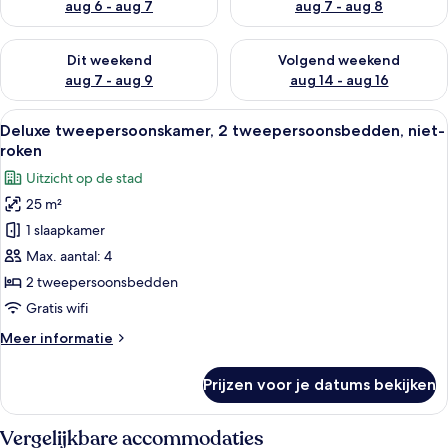
aug 6 - aug 7
aug 7 - aug 8
De beschikbaarheid controleren voor dit weekend aug 7 - aug
De beschikbaarheid controler
Dit weekend
Volgend weekend
aug 7 - aug 9
aug 14 - aug 16
Alle
Een hotelkamer met twee bedden, een b
18
Deluxe tweepersoonskamer, 2 tweepersoonsbedden, niet-
foto's
roken
voor
Uitzicht op de stad
Deluxe
25 m²
tweepersoonskamer,
1 slaapkamer
2
tweepersoonsbedden,
Max. aantal: 4
niet-
2 tweepersoonsbedden
roken
Gratis wifi
laden
Meer
Meer informatie
details
over
Prijzen voor je datums bekijken
Deluxe
tweepersoonskamer,
2
Vergelijkbare accommodaties
tweepersoonsbedden,