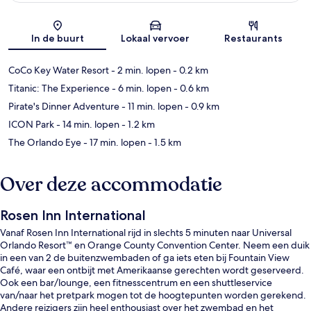
Kaart
In de buurt
Lokaal vervoer
Restaurants
CoCo Key Water Resort
- 2 min. lopen
- 0.2 km
Titanic: The Experience
- 6 min. lopen
- 0.6 km
Pirate's Dinner Adventure
- 11 min. lopen
- 0.9 km
ICON Park
- 14 min. lopen
- 1.2 km
The Orlando Eye
- 17 min. lopen
- 1.5 km
Over deze accommodatie
Rosen Inn International
Vanaf Rosen Inn International rijd in slechts 5 minuten naar Universal
Orlando Resort™ en Orange County Convention Center. Neem een duik
in een van 2 de buitenzwembaden of ga iets eten bij Fountain View
Café, waar een ontbijt met Amerikaanse gerechten wordt geserveerd.
Ook een bar/lounge, een fitnesscentrum en een shuttleservice
van/naar het pretpark mogen tot de hoogtepunten worden gerekend.
Andere reizigers zijn heel enthousiast over het zwembad en het