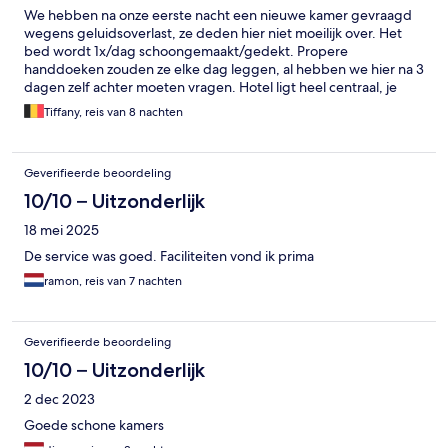
We hebben na onze eerste nacht een nieuwe kamer gevraagd
wegens geluidsoverlast, ze deden hier niet moeilijk over. Het
bed wordt 1x/dag schoongemaakt/gedekt. Propere
handdoeken zouden ze elke dag leggen, al hebben we hier na 3
dagen zelf achter moeten vragen. Hotel ligt heel centraal, je
bent snel bij alle gelegenheden die er te doen zijn.
Tiffany, reis van 8 nachten
Geverifieerde beoordeling
10/10 – Uitzonderlijk
18 mei 2025
De service was goed. Faciliteiten vond ik prima
ramon, reis van 7 nachten
Geverifieerde beoordeling
10/10 – Uitzonderlijk
2 dec 2023
Goede schone kamers