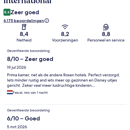
International
Zeer goed
8,4
6.175 beoordelingen
8,4
8,2
8,8
Netheid
Voorzieningen
Personeel en service
Beoordelingen
Geverifieerde beoordeling
8/10 – Zeer goed
19 jul 2026
Prima kamer, net als de andere Rosen hotels. Perfect verzorgd.
Iets minder rustig and iets meer op gezinnen en Disney uitjes
gericht. Zeker veel meer luidruchtige kinderen…
Pascal, reis van 1 nacht
Geverifieerde beoordeling
6/10 – Goed
5 mrt 2026