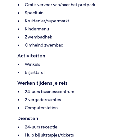
Gratis vervoer van/naar het pretpark
Speeltuin
Kruidenier/supermarkt
Kindermenu
Zwembadhek
Omheind zwembad
Activiteiten
Winkels
Biljarttafel
Werken tijdens je reis
24-uurs businesscentrum
2 vergaderruimtes
Computerstation
Diensten
24-uurs receptie
Hulp bij uitstapjes/tickets