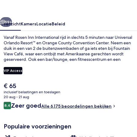
rige
Volgende
59+
Overzicht
Kamers
Locatie
Beleid
Vanaf Rosen Inn International rijd in slechts 5 minuten naar Universal
Orlando Resort™ en Orange County Convention Center. Neem een
duik in een van 2 de buitenzwembaden of ga iets eten bij Fountain
View Café, waar een ontbijt met Amerikaanse gerechten wordt
geserveerd. Ook een bar/lounge, een fitnesscentrum en een
shuttleservice van/naar het pretpark mogen tot de hoogtepunten
worden gerekend. Andere reizigers zijn heel enthousiast over het
VIP Access
zwembad en het behulpzame personeel.
De
€ 65
Voorkant accommodatie - avond/nac
huidige
inclusief belastingen en toeslagen
prijs
20 aug - 21 aug
is
Beoordelingen
Zeer goed
8,4
Alle 6.175 beoordelingen bekijken
€ 65
8,4 op 10 –
Populaire voorzieningen