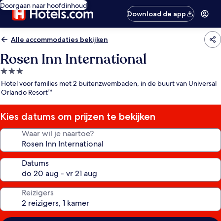
Doorgaan naar hoofdinhoud
Download de app
Alle accommodaties bekijken
Rosen Inn International
3.0-
sterrenaccommodatie
Hotel voor families met 2 buitenzwembaden, in de buurt van Universal
Orlando Resort™
Kies datums om prijzen te bekijken
Waar wil je naartoe?
Datums
Reizigers