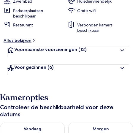
Zwembad
Huisdiervriendelijk
Parkeerplaatsen
Gratis wifi
beschikbaar
Restaurant
Verbonden kamers
beschikbaar
Alles bekijken
Voornaamste voorzieningen
(12)
Voor gezinnen
(6)
Kameropties
Controleer de beschikbaarheid voor deze
datums
De beschikbaarheid controleren voor vanavond aug 6 - aug 7
De beschikbaarheid controler
Vandaag
Morgen