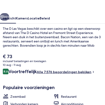
rige
Volgende
30+
Overzicht
Kamers
Locatie
Beleid
The D Las Vegas beschikt over een casino en ligt op een steenworp
afstand van The D Casino Hotel en Fremont Street Experience.
Neem een duik in het buitenzwembad. Bacon Nation, een van de 3
restaurants, serveert een ontbijt en lunch met Amerikaanse
gerechten. Bovendien loop je in slechts tien minuten naar Mob
Museum en Fremont Street. Andere reizigers raden de
accommodatie aan vanwege het behulpzame personeel en de
De
€ 73
centrale ligging.
huidige
inclusief belastingen en toeslagen
prijs
10 aug - 11 aug
3 restaurants; ze serveren er ontbijt, 
is
Beoordelingen
Voortreffelijk
8,6
Alle 7.576 beoordelingen bekijken
€ 73
8,6 op 10 –
Populaire voorzieningen
Zwembad
Restaurant
Verbonden kamers
Airconditioning