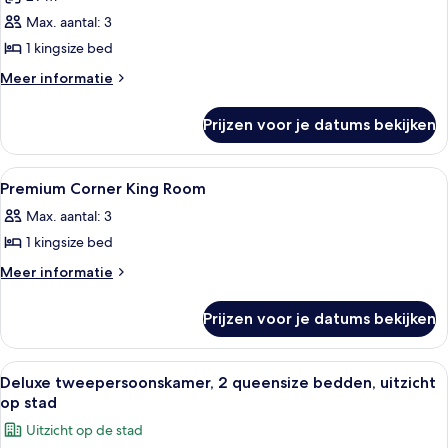
Opgewaardeerd
(Premium
Max. aantal: 3
Corner
1 kingsize bed
King)
Meer
Meer informatie
laden
details
over
Prijzen voor je datums bekijken
Opgewaardeerd
(Premium
Corner
Alle
Luxe beddengoed, een kluis op de ka
9
King)
Premium Corner King Room
foto's
Max. aantal: 3
voor
1 kingsize bed
Premium
Corner
Meer
Meer informatie
details
King
over
Room
Prijzen voor je datums bekijken
Premium
laden
Corner
King
Alle
Een hotelkamer met twee bedden, een 
3
Room
Deluxe tweepersoonskamer, 2 queensize bedden, uitzicht
foto's
op stad
voor
Uitzicht op de stad
Deluxe