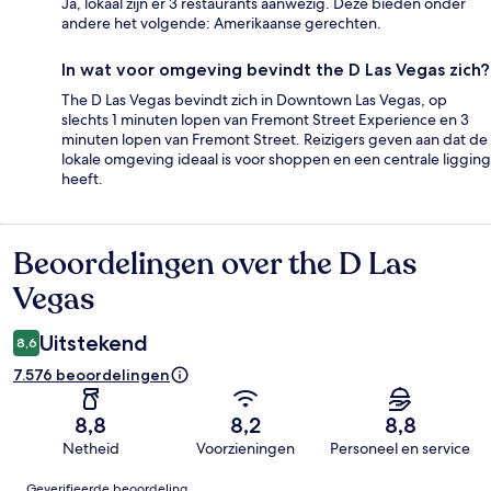
Ja, lokaal zijn er 3 restaurants aanwezig. Deze bieden onder
andere het volgende: Amerikaanse gerechten.
In wat voor omgeving bevindt the D Las Vegas zich?
The D Las Vegas bevindt zich in Downtown Las Vegas, op
slechts 1 minuten lopen van Fremont Street Experience en 3
minuten lopen van Fremont Street. Reizigers geven aan dat de
lokale omgeving ideaal is voor shoppen en een centrale ligging
heeft.
Beoordelingen over the D Las
Beoordelingen
Vegas
Uitstekend
8,6
7.576 beoordelingen
8,8
8,2
8,8
Netheid
Voorzieningen
Personeel en service
Beoordelingen
Geverifieerde beoordeling