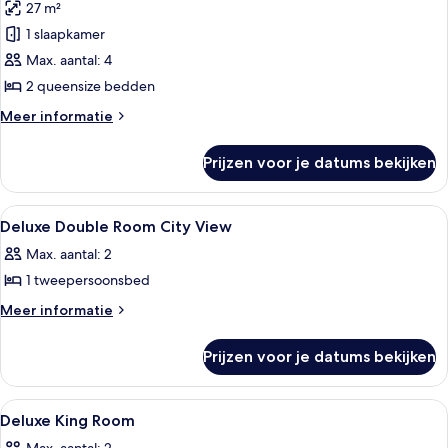
27 m²
tweepersoonskamer,
1 slaapkamer
2
queensize
Max. aantal: 4
bedden,
2 queensize bedden
uitzicht
Meer
Meer informatie
op
details
stad
over
Prijzen voor je datums bekijken
Deluxe
laden
tweepersoonskamer,
2
Alle
Een hotelkamer met twee bedden, een 
5
queensize
Deluxe Double Room City View
foto's
bedden,
Max. aantal: 2
uitzicht
voor
op
1 tweepersoonsbed
Deluxe
stad
Double
Meer
Meer informatie
details
Room
over
City
Prijzen voor je datums bekijken
Deluxe
View
Double
laden
Room
Alle
Luxe beddengoed, een kluis op de ka
5
City
Deluxe King Room
foto's
View