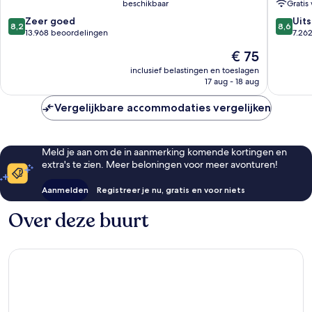
beschikbaar
Gratis 
&
Downto
8.2
8.6
Casino
Zeer goed
Las
Uit
8,2
8,6
van
van
Downtown
13.968 beoordelingen
Vegas
7.26
10,
10,
Las
De
€ 75
Zeer
Uitstek
Vegas
prijs
goed,
7.262
inclusief belastingen en toeslagen
is
17 aug - 18 aug
13.968
beoorde
€ 75
beoordelingen
Vergelijkbare accommodaties vergelijken
Meld je aan om de in aanmerking komende kortingen en
extra's te zien. Meer beloningen voor meer avonturen!
Aanmelden
Registreer je nu, gratis en voor niets
Over deze buurt