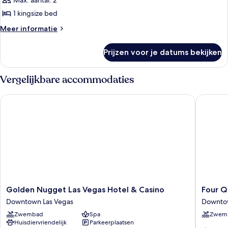
Max. aantal: 2
voor
1 kingsize bed
Deluxe
King
Meer
Meer informatie
details
Room
over
laden
Prijzen voor je datums bekijken
Deluxe
King
Room
Vergelijkbare accommodaties
Golden Nugget Las Vegas Hotel & Casino
Four Que
Golden
Four
Golden Nugget Las Vegas Hotel & Casino
Four Q
Nugget
Queens
Downtown Las Vegas
Downtow
Las
Hotel
Zwembad
Spa
Zwem
Vegas
and
Huisdiervriendelijk
Parkeerplaatsen
Hotel
Casino