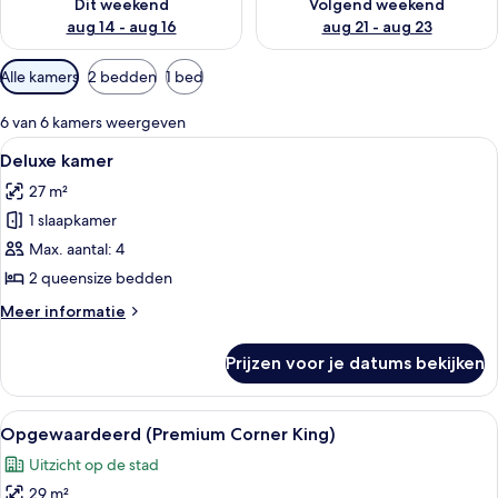
Dit weekend
Volgend weekend
aug 14 - aug 16
aug 21 - aug 23
Beschikbare
Alle kamers
2 bedden
1 bed
filters
voor
6 van 6 kamers weergeven
kamers
Alle
Een hotelkamer met twee bedden, een 
3
Deluxe kamer
foto's
27 m²
voor
1 slaapkamer
Deluxe
kamer
Max. aantal: 4
laden
2 queensize bedden
Meer
Meer informatie
details
over
Prijzen voor je datums bekijken
Deluxe
kamer
Alle
Een hotelkamer met een groot bed, ee
5
Opgewaardeerd (Premium Corner King)
foto's
Uitzicht op de stad
voor
29 m²