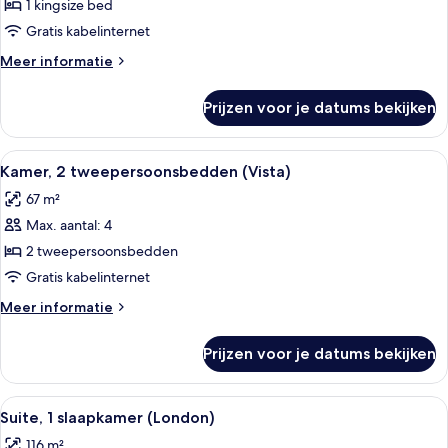
(Crown)
1 kingsize bed
laden
Gratis kabelinternet
Meer
Meer informatie
details
over
Prijzen voor je datums bekijken
Suite
(Crown)
Alle
Een hotelkamer met twee bedden, een 
5
Kamer, 2 tweepersoonsbedden (Vista)
foto's
67 m²
voor
Max. aantal: 4
Kamer,
2
2 tweepersoonsbedden
tweepersoonsbedden
Gratis kabelinternet
(Vista)
Meer
Meer informatie
laden
details
over
Prijzen voor je datums bekijken
Kamer,
2
tweepersoonsbedden
Alle
Een moderne hotelkamer met een ruime 
5
(Vista)
Suite, 1 slaapkamer (London)
foto's
116 m²