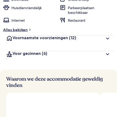
g
e
Huisdiervriendelijk
Parkeerplaatsen
beschikbaar
b
Internet
Restaurant
e
o
Alles bekijken
o
r
Voornaamste voorzieningen
(12)
d
e
l
Voor gezinnen
(6)
i
n
g
e
n
Waarom we deze accommodatie geweldig
v
vinden
a
n
r
e
i
z