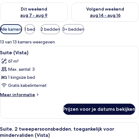
De beschikbaarheid controleren voor dit weekend aug 7 - aug
De beschikbaarheid controler
Dit weekend
Volgend weekend
aug 7 - aug 9
aug 14 - aug 16
Beschikbare
Alle kamers
1 bed
2 bedden
3+ bedden
filters
voor
13 van 13 kamers weergeven
kamers
Alle
Een balkon met een tafel en stoelen, e
5
Suite (Vista)
foto's
67 m²
voor
Max. aantal: 3
Suite
(Vista)
1 kingsize bed
laden
Gratis kabelinternet
Meer
Meer informatie
details
over
Prijzen voor je datums bekijken
Suite
(Vista)
Alle
Een hotelkamer met twee bedden, een 
4
Suite, 2 tweepersoonsbedden, toegankelijk voor
foto's
mindervaliden (Vista)