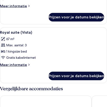
laden
Meer
Meer informatie
details
over
Prijzen voor je datums bekijken
Suite,
2
slaapkamers
Alle
Een balkon met een tafel en stoelen, 
4
(Metropolitan)
Royal suite (Vista)
foto's
67 m²
voor
Max. aantal: 3
Royal
suite
1 kingsize bed
(Vista)
Gratis kabelinternet
laden
Meer
Meer informatie
details
over
Prijzen voor je datums bekijken
Royal
suite
(Vista)
Vergelijkbare accommodaties
Sofitel LA at Beverly Hills
Loews H