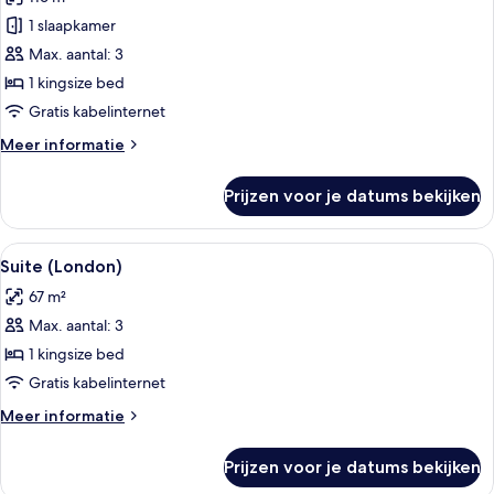
voor
1 slaapkamer
Suite,
1
Max. aantal: 3
slaapkamer
1 kingsize bed
(London)
Gratis kabelinternet
laden
Meer
Meer informatie
details
over
Prijzen voor je datums bekijken
Suite,
1
slaapkamer
Alle
Een hotelkamer met een bank, een bed 
4
(London)
Suite (London)
foto's
67 m²
voor
Max. aantal: 3
Suite
(London)
1 kingsize bed
laden
Gratis kabelinternet
Meer
Meer informatie
details
over
Prijzen voor je datums bekijken
Suite
(London)