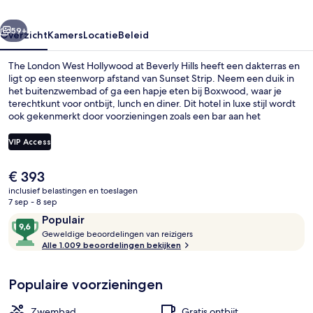
Beverly
rige
Volgende
Hills
59+
Overzicht
Kamers
Locatie
Beleid
The London West Hollywood at Beverly Hills heeft een dakterras en
ligt op een steenworp afstand van Sunset Strip. Neem een duik in
het buitenzwembad of ga een hapje eten bij Boxwood, waar je
terechtkunt voor ontbijt, lunch en diner. Dit hotel in luxe stijl wordt
ook gekenmerkt door voorzieningen zoals een bar aan het
zwembad, een 24-uurs fitnesscentrum en een fitnesscentrum.
Andere reizigers raden de accommodatie aan vanwege het
VIP Access
behulpzame personeel en het ontbijt.
De
€ 393
Dagelijks ontbijtbuffet inbegrepen
huidige
inclusief belastingen en toeslagen
prijs
7 sep - 8 sep
is
Beoordelingen
9,6
Populair
€ 393
G
van
Geweldige beoordelingen van reizigers
e
Alle 1.009 beoordelingen bekijken
10,
w
Populair
e
Populaire voorzieningen
l
d
i
Zwembad
Gratis ontbijt