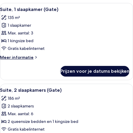
Alle
Een ruime woonkamer met gestreepte ba
5
Suite, 1 slaapkamer (Gate)
foto's
135 m²
voor
1 slaapkamer
Suite,
1
Max. aantal: 3
slaapkamer
1 kingsize bed
(Gate)
Gratis kabelinternet
laden
Meer
Meer informatie
details
over
Prijzen voor je datums bekijken
Suite,
1
slaapkamer
Alle
Een hotelkamer met balkon, een ronde 
6
(Gate)
Suite, 2 slaapkamers (Gate)
foto's
186 m²
voor
2 slaapkamers
Suite,
2
Max. aantal: 6
slaapkamers
2 queensize bedden en 1 kingsize bed
(Gate)
Gratis kabelinternet