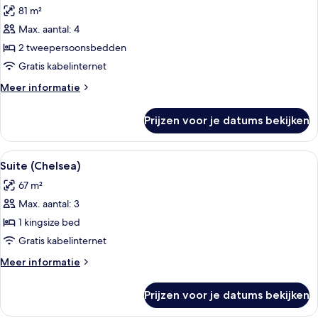
voor
81 m²
Suite,
Max. aantal: 4
2
2 tweepersoonsbedden
tweepersoonsbedden,
toegankelijk
Gratis kabelinternet
voor
Meer
Meer informatie
mindervaliden
details
over
(Vista)
Prijzen voor je datums bekijken
Suite,
laden
2
tweepersoonsbedden,
Alle
Een hotelkamer met een bed, een bank,
4
toegankelijk
Suite (Chelsea)
foto's
voor
67 m²
mindervaliden
voor
(Vista)
Max. aantal: 3
Suite
(Chelsea)
1 kingsize bed
laden
Gratis kabelinternet
Meer
Meer informatie
details
over
Prijzen voor je datums bekijken
Suite
(Chelsea)