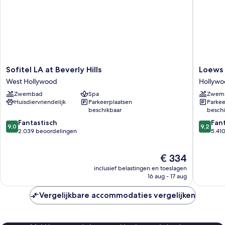
Sofitel
Loews
Sofitel LA at Beverly Hills
Loews 
LA
Hollywo
West Hollywood
Hollyw
at
Hotel
Zwembad
Spa
Zwem
Beverly
Hollywo
Huisdiervriendelijk
Parkeerplaatsen
Parkee
Hills
beschikbaar
beschi
West
9.0
9.2
Hollywood
Fantastisch
Fan
9,0
9,2
van
van
2.039 beoordelingen
5.41
10,
10,
Fantastisch,
Fantasti
De
€ 334
2.039
5.410
prijs
beoordelingen
beoorde
inclusief belastingen en toeslagen
is
16 aug - 17 aug
€ 334
Vergelijkbare accommodaties vergelijken