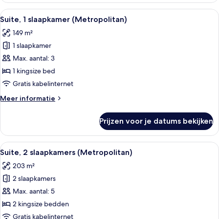
Alle
Een moderne badkamer met een vrijsta
7
Suite, 1 slaapkamer (Metropolitan)
foto's
149 m²
voor
1 slaapkamer
Suite,
1
Max. aantal: 3
slaapkamer
1 kingsize bed
(Metropolitan)
Gratis kabelinternet
laden
Meer
Meer informatie
details
over
Prijzen voor je datums bekijken
Suite,
1
slaapkamer
Alle
Een moderne woonkamer met een bank, 
6
(Metropolitan)
Suite, 2 slaapkamers (Metropolitan)
foto's
203 m²
voor
2 slaapkamers
Suite,
2
Max. aantal: 5
slaapkamers
2 kingsize bedden
(Metropolitan)
Gratis kabelinternet