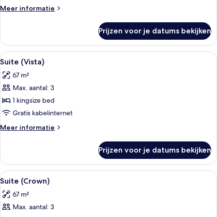
laden
Meer
Meer informatie
details
over
Prijzen voor je datums bekijken
Suite,
2
slaapkamers
Alle
Een balkon met een tafel en stoelen,
4
(Gate)
Suite (Vista)
foto's
67 m²
voor
Max. aantal: 3
Suite
(Vista)
1 kingsize bed
laden
Gratis kabelinternet
Meer
Meer informatie
details
over
Prijzen voor je datums bekijken
Suite
(Vista)
Alle
Een balkon met een tafel en stoelen, e
4
Suite (Crown)
foto's
67 m²
voor
Max. aantal: 3
Suite