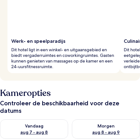
i
g
e
r
s
Werk- en speelparadijs
Culinai
Dit hotel ligt in een winkel- en uitgaansgebied en
Dit hote
biedt vergaderruimtes en coworkingruimtes. Gasten
eetgele
kunnen genieten van massages op de kamer en een
verleide
24-uursfitnessruimte.
ontbijtb
Kameropties
Controleer de beschikbaarheid voor deze
datums
De beschikbaarheid controleren voor vanavond aug 7 - aug 8
De beschikbaarheid controler
Vandaag
Morgen
aug 7 - aug 8
aug 8 - aug 9