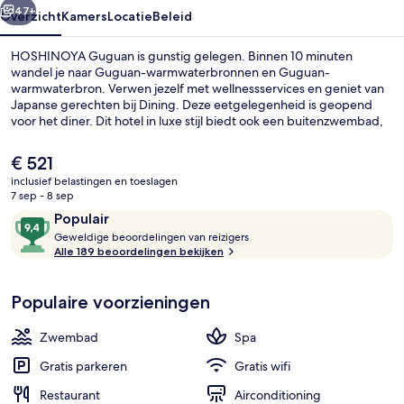
47+
Overzicht
Kamers
Locatie
Beleid
HOSHINOYA Guguan is gunstig gelegen. Binnen 10 minuten
wandel je naar Guguan-warmwaterbronnen en Guguan-
warmwaterbron. Verwen jezelf met wellnessservices en geniet van
Japanse gerechten bij Dining. Deze eetgelegenheid is geopend
voor het diner. Dit hotel in luxe stijl biedt ook een buitenzwembad,
een terras en een tuin. Andere reizigers zijn erg te spreken over de
algehele staat van de accommodatie.
De
€ 521
huidige
inclusief belastingen en toeslagen
prijs
7 sep - 8 sep
Donzen dekbedden, een minibar, een k
is
Beoordelingen
9,4
Populair
€ 521
G
van
Geweldige beoordelingen van reizigers
e
Alle 189 beoordelingen bekijken
10,
w
Populair
e
Populaire voorzieningen
l
d
i
Zwembad
Spa
g
e
Gratis parkeren
Gratis wifi
Restaurant
Airconditioning
b