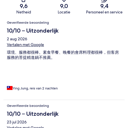
9,6
9,0
9,4
Netheid
Locatie
Personeel en service
Beoordelingen
Geverifieerde beoordeling
10/10 – Uitzonderlijk
2 aug 2026
Vertalen met Google
環境、服務都很棒。素食早餐、晚餐的會席料理都很棒，但客房
服務的菩提精進鍋不推薦。
Ying Jung, reis van 2 nachten
Geverifieerde beoordeling
10/10 – Uitzonderlijk
23 jul 2026
Vertalen met Google