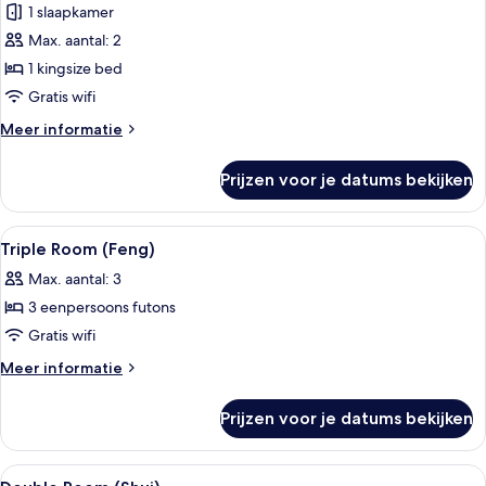
(Shui)
1 slaapkamer
laden
Max. aantal: 2
1 kingsize bed
Gratis wifi
Meer
Meer informatie
details
over
Prijzen voor je datums bekijken
Tweepersoonskamer
(Shui)
Alle
Donzen dekbedden, een minibar, een k
6
Triple Room (Feng)
foto's
Max. aantal: 3
voor
3 eenpersoons futons
Triple
Room
Gratis wifi
(Feng)
Meer
Meer informatie
laden
details
over
Prijzen voor je datums bekijken
Triple
Room
(Feng)
Alle
Donzen dekbedden, een minibar, een k
4