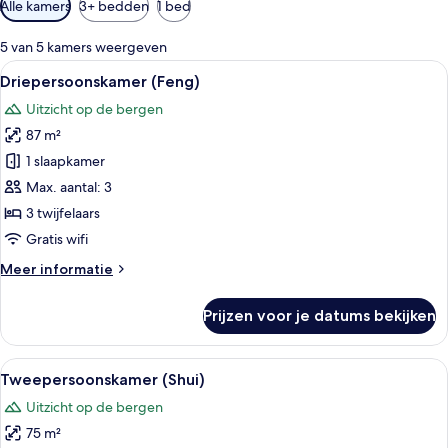
Alle kamers
3+ bedden
1 bed
filters
voor
5 van 5 kamers weergeven
kamers
Alle
Een moderne woonkamer met een groot r
8
Driepersoonskamer (Feng)
foto's
Uitzicht op de bergen
voor
87 m²
Driepersoonskamer
(Feng)
1 slaapkamer
laden
Max. aantal: 3
3 twijfelaars
Gratis wifi
Meer
Meer informatie
details
over
Prijzen voor je datums bekijken
Driepersoonskamer
(Feng)
Alle
Een moderne kamer met een groot raam
8
Tweepersoonskamer (Shui)
foto's
Uitzicht op de bergen
voor
75 m²
Tweepersoonskamer