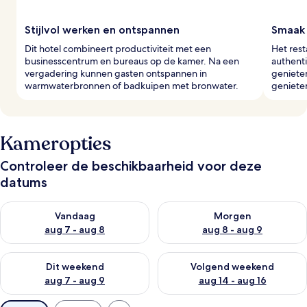
s
Stijlvol werken en ontspannen
Smaak 
Dit hotel combineert productiviteit met een
Het rest
businesscentrum en bureaus op de kamer. Na een
authent
vergadering kunnen gasten ontspannen in
genieten
warmwaterbronnen of badkuipen met bronwater.
genieten
Kameropties
Controleer de beschikbaarheid voor deze
datums
De beschikbaarheid controleren voor vanavond aug 7 - aug 8
De beschikbaarheid controler
Vandaag
Morgen
aug 7 - aug 8
aug 8 - aug 9
De beschikbaarheid controleren voor dit weekend aug 7 - aug
De beschikbaarheid controler
Dit weekend
Volgend weekend
aug 7 - aug 9
aug 14 - aug 16
Beschikbare