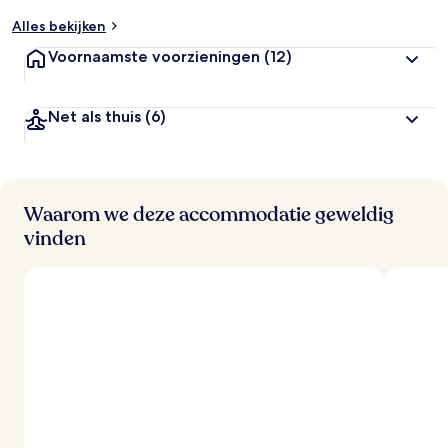
e
Alles bekijken
o
o
Voornaamste voorzieningen
(12)
r
d
e
Net als thuis
(6)
l
i
n
g
e
n
Waarom we deze accommodatie geweldig
vinden
v
a
n
r
e
i
z
i
g
e
r