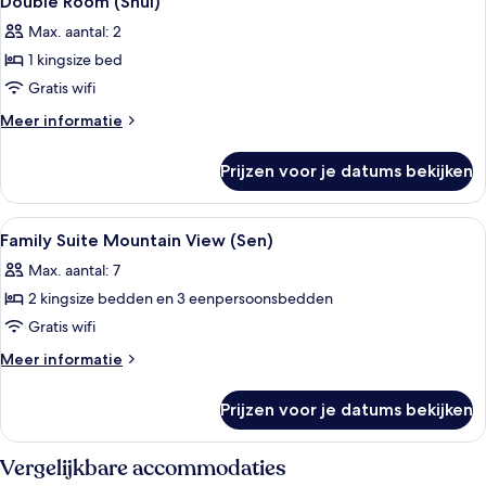
Double Room (Shui)
foto's
Max. aantal: 2
voor
1 kingsize bed
Double
Room
Gratis wifi
(Shui)
Meer
Meer informatie
laden
details
over
Prijzen voor je datums bekijken
Double
Room
(Shui)
Alle
Een slaapkamer met een groot raam, e
3
Family Suite Mountain View (Sen)
foto's
Max. aantal: 7
voor
2 kingsize bedden en 3 eenpersoonsbedden
Family
Suite
Gratis wifi
Mountain
Meer
Meer informatie
View
details
over
(Sen)
Prijzen voor je datums bekijken
Family
laden
Suite
Mountain
Vergelijkbare accommodaties
View