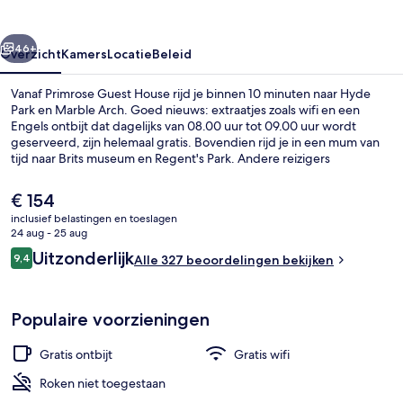
rige
Volgende
46+
Overzicht
Kamers
Locatie
Beleid
Vanaf Primrose Guest House rijd je binnen 10 minuten naar Hyde
Park en Marble Arch. Goed nieuws: extraatjes zoals wifi en een
Engels ontbijt dat dagelijks van 08.00 uur tot 09.00 uur wordt
geserveerd, zijn helemaal gratis. Bovendien rijd je in een mum van
tijd naar Brits museum en Regent's Park. Andere reizigers
waarderen de nabijheid van het openbaar vervoer: Belsize Park
Underground Station ligt op 5 minuten en Chalk Farm Underground
De
€ 154
Station op 12 minuten loopafstand.
huidige
inclusief belastingen en toeslagen
prijs
24 aug - 25 aug
Overig
is
Beoordelingen
Uitzonderlijk
9,4
Alle 327 beoordelingen bekijken
€ 154
9,4 op 10 –
Populaire voorzieningen
Gratis ontbijt
Gratis wifi
Roken niet toegestaan