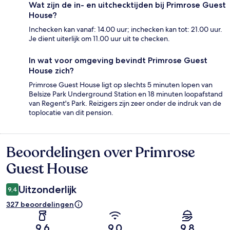
Wat zijn de in- en uitchecktijden bij Primrose Guest
House?
Inchecken kan vanaf: 14.00 uur; inchecken kan tot: 21.00 uur.
Je dient uiterlijk om 11.00 uur uit te checken.
In wat voor omgeving bevindt Primrose Guest
House zich?
Primrose Guest House ligt op slechts 5 minuten lopen van
Belsize Park Underground Station en 18 minuten loopafstand
van Regent's Park. Reizigers zijn zeer onder de indruk van de
toplocatie van dit pension.
Beoordelingen over Primrose
Beoordelingen
Guest House
Uitzonderlijk
9,4
327 beoordelingen
9,6
9,0
9,8