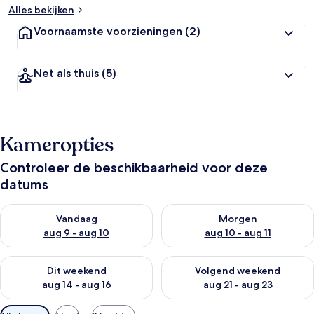
Alles bekijken
Voornaamste voorzieningen
(2)
Net als thuis
(5)
Kameropties
Controleer de beschikbaarheid voor deze
datums
De beschikbaarheid controleren voor vanavond aug 9 - aug 1
De beschikbaarheid controler
Vandaag
Morgen
aug 9 - aug 10
aug 10 - aug 11
De beschikbaarheid controleren voor dit weekend aug 14 - au
De beschikbaarheid controler
Dit weekend
Volgend weekend
aug 14 - aug 16
aug 21 - aug 23
Beschikbare