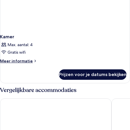
Kamer
Max. aantal: 4
Gratis wifi
Meer
Meer informatie
details
over
Prijzen voor je datums bekijken
Kamer
Vergelijkbare accommodaties
The Camden Town Hotel
Best Wes