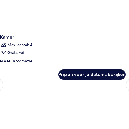
Kamer
Max. aantal: 4
Gratis wifi
Meer
Meer informatie
details
over
Prijzen voor je datums bekijken
Kamer