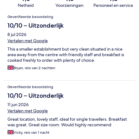
Netheid
Voorzieningen
Personeel en service
Beoordelingen
Geverifieerde beoordeling
10/10 – Uitzonderlijk
8 jul 2026
Vertalen met Google
This a smaller establishment but very clean situated in a nice
area away from the centre with friendly staff and breakfast is
cooked freshly to order with plenty of choice.
Bryan, reis van 2 nachten
Geverifieerde beoordeling
10/10 – Uitzonderlijk
11 jun 2026
Vertalen met Google
Great location, lovely staff, ideal for single travellers. Breakfast
was great. Great size room. Would highly recommend
Vicky, reis van 1 nacht