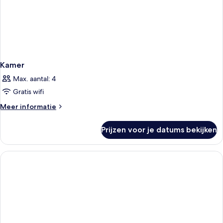
Kamer
Max. aantal: 4
Gratis wifi
Meer
Meer informatie
details
over
Prijzen voor je datums bekijken
Kamer