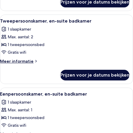
badkamer
Prijzen voor je datums bekijken
Twin
laden
kamer,
en-
Alle
Tweepersoonskamer, en-suite badkamer | 
2
suite
Tweepersoonskamer, en-suite badkamer
foto's
badkamer
1 slaapkamer
voor
Max. aantal: 2
Tweepersoonskamer,
en-
1 tweepersoonsbed
suite
Gratis wifi
badkamer
Meer
Meer informatie
laden
details
over
Prijzen voor je datums bekijken
Tweepersoonskamer,
en-
suite
Alle
Eenpersoonskamer, en-suite badkamer | E
3
badkamer
Eenpersoonskamer, en-suite badkamer
foto's
1 slaapkamer
voor
Max. aantal: 1
Eenpersoonskamer,
en-
1 tweepersoonsbed
suite
Gratis wifi
badkamer