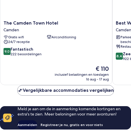
The
Best
The Camden Town Hotel
Best W
Camden
Western
Camden
Camde
Town
Swiss
Gratis wifi
Airconditioning
Parkee
Hotel
Cottage
24/7 receptie
beschi
Camden
Hotel
Restau
Camden
9.0
Fantastisch
9,0
8.4
Zee
van
222 beoordelingen
8,4
van
922 
10,
10,
Fantastisch,
De
€ 110
Zeer
222
prijs
goed,
inclusief belastingen en toeslagen
beoordelingen
is
16 aug - 17 aug
922
€ 110
beoorde
Vergelijkbare accommodaties vergelijken
Meld je aan om de in aanmerking komende kortingen en
extra's te zien. Meer beloningen voor meer avonturen!
Aanmelden
Registreer je nu, gratis en voor niets