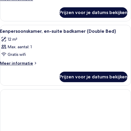
suite
details
over
badkamer
Prijzen voor je datums bekijken
Superior
laden
tweepersoonskamer,
en-
Alle
Eenpersoonskamer, en-suite badkamer (Do
4
suite
Eenpersoonskamer, en-suite badkamer (Double Bed)
foto's
badkamer
12 m²
voor
Max. aantal: 1
Eenpersoonskamer,
en-
Gratis wifi
suite
Meer
Meer informatie
badkamer
details
over
(Double
Prijzen voor je datums bekijken
Eenpersoonskamer,
Bed)
en-
laden
suite
badkamer
(Double
Bed)