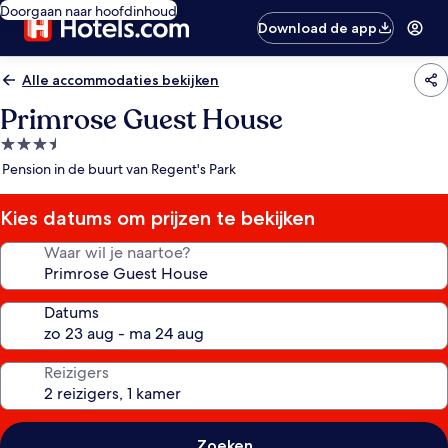
Doorgaan naar hoofdinhoud
Download de app
Alle accommodaties bekijken
Primrose Guest House
3.5-
sterrenaccommodatie
Pension in de buurt van Regent's Park
Kies datums om prijzen te bekijken
Waar wil je naartoe?
Datums
Reizigers
Zoeken