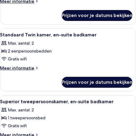
Meer
Meer informatie
laden
details
over
Prijzen voor je datums bekijken
Eenpersoonskamer,
en-
suite
Alle
Standaard Twin kamer, en-suite badkamer
2
badkamer
Standaard Twin kamer, en-suite badkamer
foto's
Max. aantal: 2
voor
2 eenpersoonsbedden
Standaard
Twin
Gratis wifi
kamer,
Meer
Meer informatie
en-
details
over
suite
Prijzen voor je datums bekijken
Standaard
badkamer
Twin
laden
kamer,
Alle
Een moderne badkamer met een douchec
2
en-
Superior tweepersoonskamer, en-suite badkamer
foto's
suite
Max. aantal: 2
badkamer
voor
1 tweepersoonsbed
Superior
tweepersoonskamer,
Gratis wifi
en-
Meer
Meer informatie