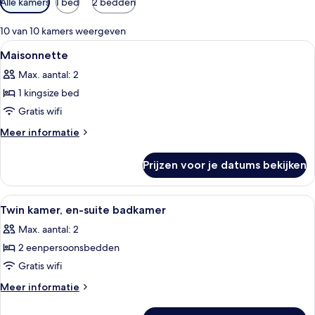
Alle kamers
1 bed
2 bedden
filters
voor
10 van 10 kamers weergeven
kamers
Alle
Een slaapkamer met behang met een p
4
Maisonnette
foto's
Max. aantal: 2
voor
1 kingsize bed
Maisonnette
laden
Gratis wifi
Meer
Meer informatie
details
over
Prijzen voor je datums bekijken
Maisonnette
Alle
Een hotelkamer met twee bedden, een 
2
Twin kamer, en-suite badkamer
foto's
Max. aantal: 2
voor
2 eenpersoonsbedden
Twin
kamer,
Gratis wifi
en-
Meer
Meer informatie
suite
details
over