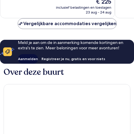
De
€ 225
goed,
goed,
prijs
1.005
885
inclusief belastingen en toeslagen
is
beoordelingen
beoorde
23 aug - 24 aug
€ 225
Vergelijkbare accommodaties vergelijken
Meld je aan om de in aanmerking komende kortingen en
extra's te zien. Meer beloningen voor meer avonturen!
Aanmelden
Registreer je nu, gratis en voor niets
Over deze buurt