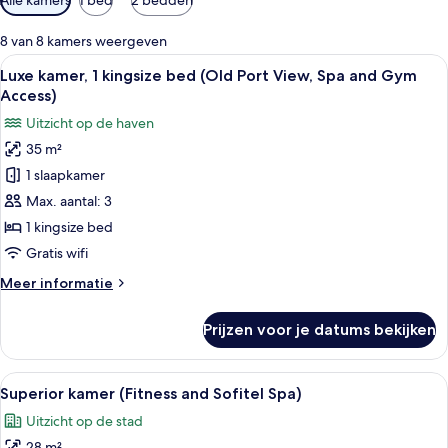
filters
voor
8 van 8 kamers weergeven
kamers
Alle
Een hotelkamer met een groot bed, een
8
Luxe kamer, 1 kingsize bed (Old Port View, Spa and Gym
foto's
Access)
voor
Uitzicht op de haven
Luxe
35 m²
kamer,
1 slaapkamer
1
kingsize
Max. aantal: 3
bed
1 kingsize bed
(Old
Gratis wifi
Port
Meer
Meer informatie
View,
details
Spa
over
Prijzen voor je datums bekijken
Luxe
and
kamer,
Gym
1
Alle
Luxe beddengoed, pillowtop-bedden, e
Access)
5
kingsize
Superior kamer (Fitness and Sofitel Spa)
foto's
laden
bed
Uitzicht op de stad
(Old
voor
Port
28 m²