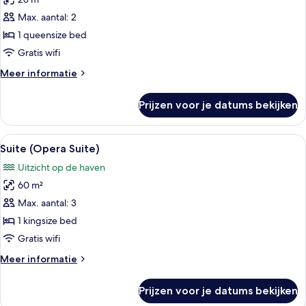
Superior
View,
kamer
Max. aantal: 2
Spa
(Fitness
and
1 queensize bed
Gym
and
Gratis wifi
Access)
Sofitel
Meer
Meer informatie
Spa)
details
laden
over
Prijzen voor je datums bekijken
Superior
kamer
(Fitness
Alle
Een hotelkamer met een groot bed, een
7
and
Suite (Opera Suite)
foto's
Sofitel
Uitzicht op de haven
Spa)
voor
60 m²
Suite
(Opera
Max. aantal: 3
Suite)
1 kingsize bed
laden
Gratis wifi
Meer
Meer informatie
details
over
Prijzen voor je datums bekijken
Suite