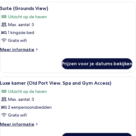
1
Alle
Luxe beddengoed, pillowtop-bedden, e
Access)
4
kingsize
Suite (Grounds View)
foto's
laden
bed
Uitzicht op de haven
(Old
voor
Port
Max. aantal: 3
Suite
View,
(Grounds
1 kingsize bed
Spa
View)
and
Gratis wifi
Gym
laden
Meer
Meer informatie
Access)
details
over
Prijzen voor je datums bekijken
Suite
(Grounds
View)
Alle
Luxe beddengoed, pillowtop-bedden, e
4
Luxe kamer (Old Port View, Spa and Gym Access)
foto's
Uitzicht op de haven
voor
Max. aantal: 3
Luxe
kamer
2 eenpersoonsbedden
(Old
Gratis wifi
Port
Meer
Meer informatie
View,
details
Spa
over