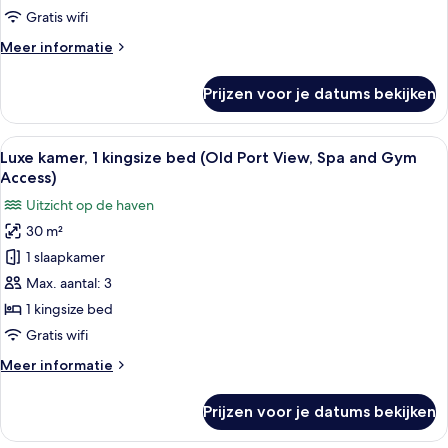
(Fitness
Spa
Gratis wifi
and
and
Meer
Meer informatie
Gym
Spa
details
Access)
Access)
over
Prijzen voor je datums bekijken
Superior
laden
kamer
(Fitness
Alle
Luxe beddengoed, pillowtop-bedden, e
9
and
Luxe kamer, 1 kingsize bed (Old Port View, Spa and Gym
foto's
Spa
Access)
Access)
voor
Uitzicht op de haven
Luxe
30 m²
kamer,
1 slaapkamer
1
kingsize
Max. aantal: 3
bed
1 kingsize bed
(Old
Gratis wifi
Port
Meer
Meer informatie
View,
details
Spa
over
Prijzen voor je datums bekijken
Luxe
and
kamer,
Gym