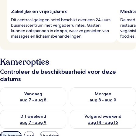
Zakelijke en vrijetijdsmix
Medite
Dit centraal gelegen hotel beschikt over een 24-uurs
De medit
businesscentrum met vergaderruimtes. Gasten
restaura
kunnen ontspannen in de spa, waar ze genieten van
veganist
massages en lichaamsbehandelingen.
foodies.
Kameropties
Controleer de beschikbaarheid voor deze
datums
De beschikbaarheid controleren voor vanavond aug 7 - aug 8
De beschikbaarheid controler
Vandaag
Morgen
aug 7 - aug 8
aug 8 - aug 9
De beschikbaarheid controleren voor dit weekend aug 7 - aug
De beschikbaarheid controler
Dit weekend
Volgend weekend
aug 7 - aug 9
aug 14 - aug 16
Beschikbare
Alle kamers
1 bed
2 bedden