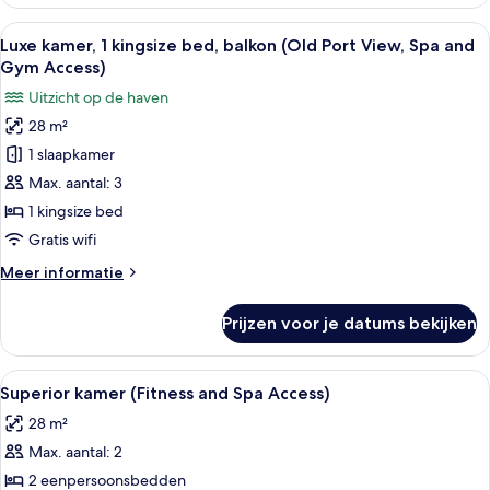
(Opera
Suite)
Alle
Een balkon met uitzicht op een histori
5
Luxe kamer, 1 kingsize bed, balkon (Old Port View, Spa and
foto's
Gym Access)
voor
Uitzicht op de haven
Luxe
28 m²
kamer,
1 slaapkamer
1
kingsize
Max. aantal: 3
bed,
1 kingsize bed
balkon
Gratis wifi
(Old
Meer
Meer informatie
Port
details
View,
over
Prijzen voor je datums bekijken
Luxe
Spa
kamer,
and
1
Alle
Luxe beddengoed, pillowtop-bedden, e
Gym
4
kingsize
Superior kamer (Fitness and Spa Access)
foto's
Access)
bed,
28 m²
balkon
voor
laden
(Old
Max. aantal: 2
Superior
Port
kamer
2 eenpersoonsbedden
View,