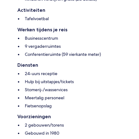
Activiteiten
Tafelvoetbal
Werken tijdens je reis
Businesscentrum
9 vergaderruimtes
Conferentieruimte (59 vierkante meter)
Diensten
24-uurs receptie
Hulp bij uitstapjes/tickets
Stomerij-/wasservices
Meertalig personeel
Fietsenopslag
Voorzieningen
2 gebouwen/torens
Gebouwd in 1980