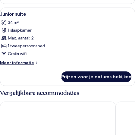
Alle
Een moderne badkamer met een grote 
1
Junior suite
foto's
34 m²
voor
1 slaapkamer
Junior
suite
Max. aantal: 2
laden
1 tweepersoonsbed
Gratis wifi
Meer
Meer informatie
details
over
Prijzen voor je datums bekijken
Junior
suite
Vergelijkbare accommodaties
Holiday Inn – the niu, Mill Cologne Mülheim by IHG
The Deutz