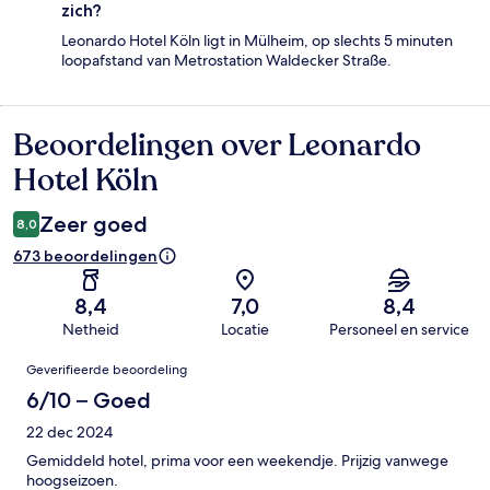
zich?
Leonardo Hotel Köln ligt in Mülheim, op slechts 5 minuten
loopafstand van Metrostation Waldecker Straße.
Beoordelingen over Leonardo
Beoordelingen
Hotel Köln
Zeer goed
8,0
673 beoordelingen
8,4
7,0
8,4
Netheid
Locatie
Personeel en service
Beoordelingen
Geverifieerde beoordeling
6/10 – Goed
22 dec 2024
Gemiddeld hotel, prima voor een weekendje. Prijzig vanwege
hoogseizoen.