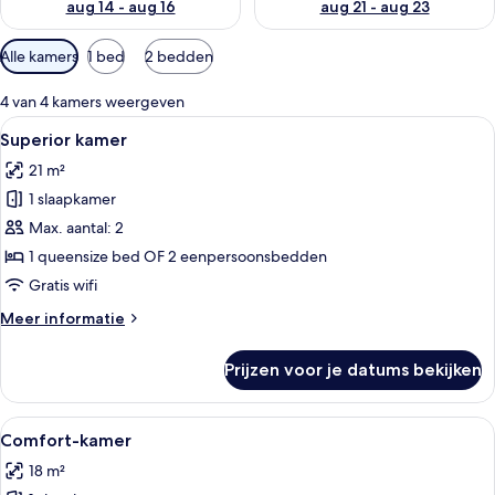
aug 14 - aug 16
aug 21 - aug 23
Beschikbare
Alle kamers
1 bed
2 bedden
filters
voor
4 van 4 kamers weergeven
kamers
Alle
Een moderne hotelkamer met een groo
4
Superior kamer
foto's
21 m²
voor
1 slaapkamer
Superior
kamer
Max. aantal: 2
laden
1 queensize bed OF 2 eenpersoonsbedden
Gratis wifi
Meer
Meer informatie
details
over
Prijzen voor je datums bekijken
Superior
kamer
Alle
Hotelkamer met een bed, twee stoelen,
5
Comfort-kamer
foto's
18 m²
voor