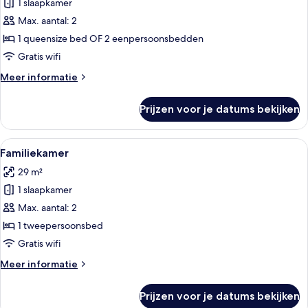
1 slaapkamer
Comfort-
kamer
Max. aantal: 2
laden
1 queensize bed OF 2 eenpersoonsbedden
Gratis wifi
Meer
Meer informatie
details
over
Prijzen voor je datums bekijken
Comfort-
kamer
Alle
Een hotelkamer met een bed, een bank,
4
Familiekamer
foto's
29 m²
voor
1 slaapkamer
Familiekamer
laden
Max. aantal: 2
1 tweepersoonsbed
Gratis wifi
Meer
Meer informatie
details
over
Prijzen voor je datums bekijken
Familiekamer