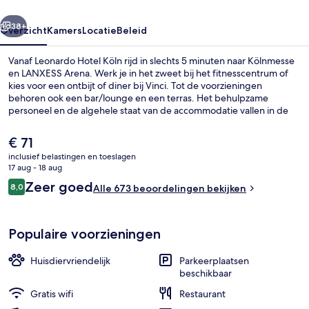
rige
Volgende
38+
Overzicht
Kamers
Locatie
Beleid
Vanaf Leonardo Hotel Köln rijd in slechts 5 minuten naar Kölnmesse
en LANXESS Arena. Werk je in het zweet bij het fitnesscentrum of
kies voor een ontbijt of diner bij Vinci. Tot de voorzieningen
behoren ook een bar/lounge en een terras. Het behulpzame
personeel en de algehele staat van de accommodatie vallen in de
smaak bij andere reizigers. De accommodatie ligt op korte
loopafstand van het openbaar vervoer: het is 5 minuten lopen naar
De
€ 71
Metrostation Waldecker Straße en 7 minuten naar S-Bahnhalte
huidige
inclusief belastingen en toeslagen
Köln-Buchforst.
prijs
17 aug - 18 aug
Comfort-kamer | Een bureau, verduis
is
Beoordelingen
Zeer goed
8,0
Alle 673 beoordelingen bekijken
€ 71
8,0 op 10 –
Populaire voorzieningen
Huisdiervriendelijk
Parkeerplaatsen
beschikbaar
Gratis wifi
Restaurant