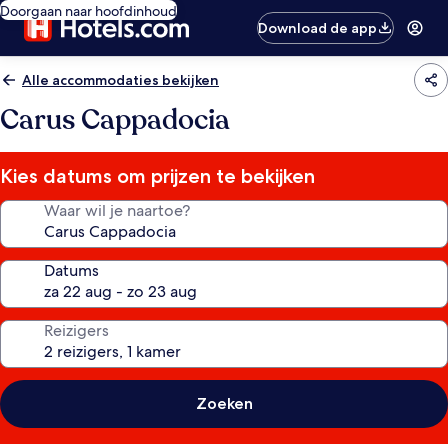
Doorgaan naar hoofdinhoud
Download de app
Alle accommodaties bekijken
Carus Cappadocia
Kies datums om prijzen te bekijken
Waar wil je naartoe?
Datums
Reizigers
Zoeken