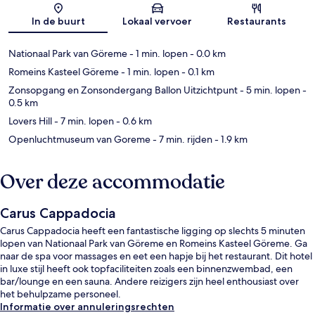
In de buurt
Lokaal vervoer
Restaurants
Nationaal Park van Göreme
- 1 min. lopen
- 0.0 km
Romeins Kasteel Göreme
- 1 min. lopen
- 0.1 km
Zonsopgang en Zonsondergang Ballon Uitzichtpunt
- 5 min. lopen
-
0.5 km
Lovers Hill
- 7 min. lopen
- 0.6 km
Openluchtmuseum van Goreme
- 7 min. rijden
- 1.9 km
Over deze accommodatie
Carus Cappadocia
Carus Cappadocia heeft een fantastische ligging op slechts 5 minuten
lopen van Nationaal Park van Göreme en Romeins Kasteel Göreme. Ga
naar de spa voor massages en eet een hapje bij het restaurant. Dit hotel
in luxe stijl heeft ook topfaciliteiten zoals een binnenzwembad, een
bar/lounge en een sauna. Andere reizigers zijn heel enthousiast over
het behulpzame personeel.
Informatie over annuleringsrechten