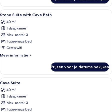
Superior
Room
Alle
Een modern interieur met een rode ban
7
Stone Suite with Cave Bath
foto's
40 m²
voor
1 slaapkamer
Stone
Suite
Max. aantal: 3
with
1 queensize bed
Cave
Gratis wifi
Bath
Meer
Meer informatie
laden
details
over
Prijzen voor je datums bekijken
Stone
Suite
with
Alle
Een gezellige kamer met een bed, nachtk
27
Cave
Cave Suite
foto's
Bath
40 m²
voor
1 slaapkamer
Cave
Suite
Max. aantal: 3
laden
1 queensize bed