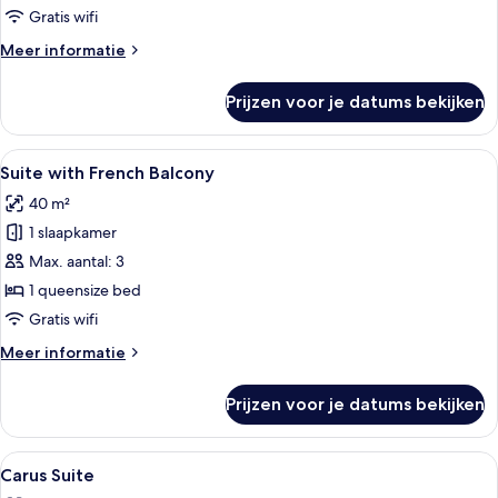
Gratis wifi
Meer
Meer informatie
details
over
Prijzen voor je datums bekijken
Cave
Suite
Alle
Een kamer met een hemelbed, een bank
14
Suite with French Balcony
foto's
40 m²
voor
1 slaapkamer
Suite
with
Max. aantal: 3
French
1 queensize bed
Balcony
Gratis wifi
laden
Meer
Meer informatie
details
over
Prijzen voor je datums bekijken
Suite
with
French
Alle
Een hotelkamer met een bed, een slaap
13
Balcony
Carus Suite
foto's