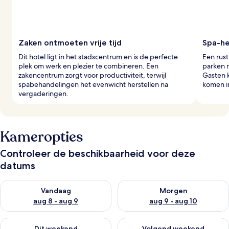
e
r
s
Zaken ontmoeten vrije tijd
Spa-he
Dit hotel ligt in het stadscentrum en is de perfecte
Een rust
plek om werk en plezier te combineren. Een
parken 
zakencentrum zorgt voor productiviteit, terwijl
Gasten k
spabehandelingen het evenwicht herstellen na
komen in
vergaderingen.
Kameropties
Controleer de beschikbaarheid voor deze
datums
De beschikbaarheid controleren voor vanavond aug 8 - aug 9
De beschikbaarheid controler
Vandaag
Morgen
aug 8 - aug 9
aug 9 - aug 10
De beschikbaarheid controleren voor dit weekend aug 14 - au
De beschikbaarheid controler
Dit weekend
Volgend weekend