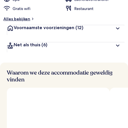
Gratis wifi
Restaurant
b
e
Alles bekijken
o
o
Voornaamste voorzieningen
(12)
r
d
e
Net als thuis
(6)
l
i
n
g
e
n
Waarom we deze accommodatie geweldig
vinden
v
a
n
r
e
i
z
i
g