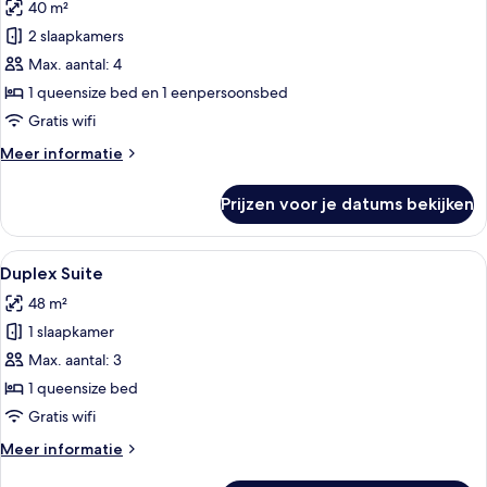
40 m²
voor
2 slaapkamers
Carus
Suite
Max. aantal: 4
laden
1 queensize bed en 1 eenpersoonsbed
Gratis wifi
Meer
Meer informatie
details
over
Prijzen voor je datums bekijken
Carus
Suite
Alle
Een kamer met een bed, nachtkastjes,
12
Duplex Suite
foto's
48 m²
voor
1 slaapkamer
Duplex
Suite
Max. aantal: 3
laden
1 queensize bed
Gratis wifi
Meer
Meer informatie
details
over