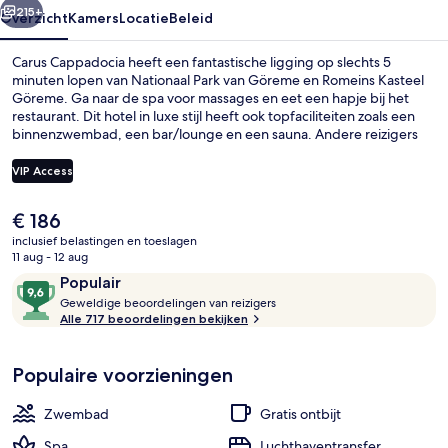
215+
Overzicht
Kamers
Locatie
Beleid
Carus Cappadocia heeft een fantastische ligging op slechts 5
minuten lopen van Nationaal Park van Göreme en Romeins Kasteel
Göreme. Ga naar de spa voor massages en eet een hapje bij het
restaurant. Dit hotel in luxe stijl heeft ook topfaciliteiten zoals een
binnenzwembad, een bar/lounge en een sauna. Andere reizigers
zijn heel enthousiast over het behulpzame personeel.
VIP Access
De
€ 186
Exterieur
huidige
inclusief belastingen en toeslagen
prijs
11 aug - 12 aug
is
Beoordelingen
9,6
Populair
€ 186
G
van
Geweldige beoordelingen van reizigers
e
Alle 717 beoordelingen bekijken
10,
w
Populair
e
Populaire voorzieningen
l
d
i
Zwembad
Gratis ontbijt
g
e
Spa
Luchthaventransfer