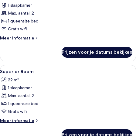
1 slaapkamer
Cave
Deluxe
Max. aantal: 2
laden
1 queensize bed
Gratis wifi
Meer
Meer informatie
details
over
Prijzen voor je datums bekijken
Cave
Deluxe
Alle
Een hotelkamer met een groot bed, een
33
Superior Room
foto's
22 m²
voor
1 slaapkamer
Superior
Room
Max. aantal: 2
laden
1 queensize bed
Gratis wifi
Meer
Meer informatie
details
over
Prijzen voor je datums bekijken