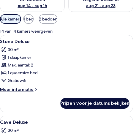
aug 14 - aug 16
aug 21 - aug 23
Beschikbare
Alle kamers
1 bed
2 bedden
filters
voor
14 van 14 kamers weergeven
kamers
Alle
Een slaapkamer met een groot bed, tw
12
Stone Deluxe
foto's
30 m²
voor
1 slaapkamer
Stone
Deluxe
Max. aantal: 2
laden
1 queensize bed
Gratis wifi
Meer
Meer informatie
details
over
Prijzen voor je datums bekijken
Stone
Deluxe
Alle
Een slaapkamer met een bed, een stoe
16
Cave Deluxe
foto's
30 m²
voor