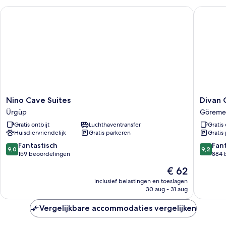
Nino Cave Suites
Divan C
Nino
Divan
Nino Cave Suites
Divan 
Cave
Cave
Ürgüp
Göreme
Suites
House
Gratis ontbijt
Luchthaventransfer
Gratis 
Ürgüp
Göreme
Huisdiervriendelijk
Gratis parkeren
Gratis
9.0
9.2
Fantastisch
Fan
9,0
9,2
van
van
159 beoordelingen
884 
10,
10,
De
€ 62
Fantastisch,
Fantasti
prijs
159
884
inclusief belastingen en toeslagen
is
30 aug - 31 aug
beoordelingen
beoorde
€ 62
Vergelijkbare accommodaties vergelijken