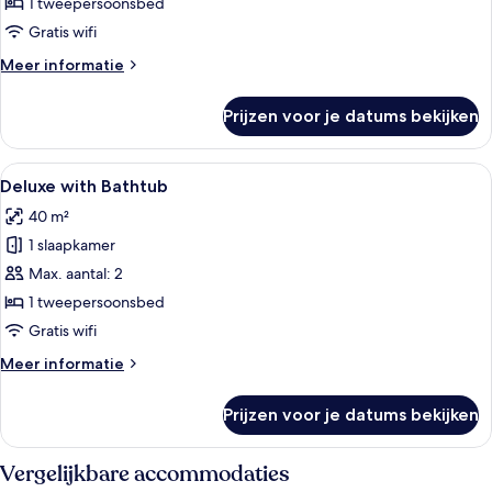
1 tweepersoonsbed
Gratis wifi
Meer
Meer informatie
details
over
Prijzen voor je datums bekijken
Divan
Deluxe
Alle
Een slaapkamer met een groot bed, ee
9
Deluxe with Bathtub
foto's
40 m²
voor
1 slaapkamer
Deluxe
with
Max. aantal: 2
Bathtub
1 tweepersoonsbed
laden
Gratis wifi
Meer
Meer informatie
details
over
Prijzen voor je datums bekijken
Deluxe
with
Bathtub
Vergelijkbare accommodaties