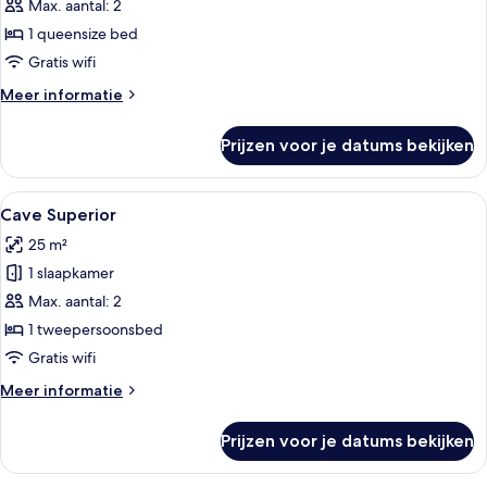
Balcony
Max. aantal: 2
laden
1 queensize bed
Gratis wifi
Meer
Meer informatie
details
over
Prijzen voor je datums bekijken
Deluxe
with
Balcony
Alle
Een slaapkamer met een groot bed, ee
4
Cave Superior
foto's
25 m²
voor
1 slaapkamer
Cave
Superior
Max. aantal: 2
laden
1 tweepersoonsbed
Gratis wifi
Meer
Meer informatie
details
over
Prijzen voor je datums bekijken
Cave
Superior