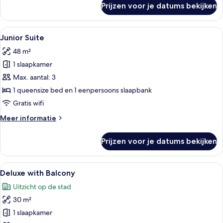
Prijzen voor je datums bekijken
Duplex
Suite
Alle
Een slaapkamer met een houten plafon
8
Junior Suite
foto's
48 m²
voor
1 slaapkamer
Junior
Suite
Max. aantal: 3
laden
1 queensize bed en 1 eenpersoons slaapbank
Gratis wifi
Meer
Meer informatie
details
over
Prijzen voor je datums bekijken
Junior
Suite
Alle
Een hotelkamer met een bed, bureau, s
7
Deluxe with Balcony
foto's
Uitzicht op de stad
voor
30 m²
Deluxe
with
1 slaapkamer