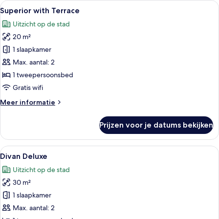
Alle
Een gezellige kamer met een bed, een 
14
Superior with Terrace
foto's
Uitzicht op de stad
voor
20 m²
Superior
with
1 slaapkamer
Terrace
Max. aantal: 2
laden
1 tweepersoonsbed
Gratis wifi
Meer
Meer informatie
details
over
Prijzen voor je datums bekijken
Superior
with
Terrace
Alle
Een slaapkamer met een bed, een bank
5
Divan Deluxe
foto's
Uitzicht op de stad
voor
30 m²
Divan
Deluxe
1 slaapkamer
laden
Max. aantal: 2