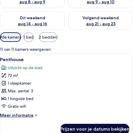
aug 8 - aug 9
aug 9 - aug 10
De beschikbaarheid controleren voor dit weekend aug 14 - au
De beschikbaarheid controler
Dit weekend
Volgend weekend
aug 14 - aug 16
aug 21 - aug 23
Beschikbare
Alle kamers
1 bed
2 bedden
filters
voor
11 van 11 kamers weergeven
kamers
Alle
Een hotelkamer met een flatscreen tele
5
Penthouse
foto's
Uitzicht op de stad
voor
72 m²
Penthouse
laden
1 slaapkamer
Max. aantal: 3
1 kingsize bed
Gratis wifi
Meer
Meer informatie
details
over
Prijzen voor je datums bekijken
Penthouse