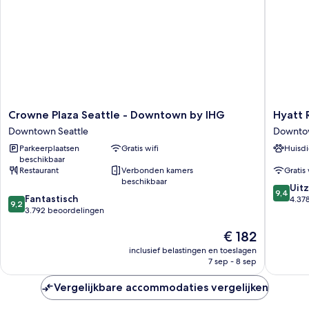
Crowne
Hyatt
Crowne Plaza Seattle - Downtown by IHG
Hyatt 
Plaza
Regenc
Downtown Seattle
Downtow
Seattle
Seattle
Parkeerplaatsen
Gratis wifi
Huisdi
-
Downto
beschikbaar
Downtown
Seattle
Restaurant
Verbonden kamers
Gratis 
by
beschikbaar
9.4
IHG
Uitz
9,4
9.2
Fantastisch
van
Downtown
4.37
9,2
van
3.792 beoordelingen
10,
Seattle
10,
Uitzonder
De
€ 182
Fantastisch,
4.378
prijs
3.792
beoorde
inclusief belastingen en toeslagen
is
beoordelingen
7 sep - 8 sep
€ 182
Vergelijkbare accommodaties vergelijken