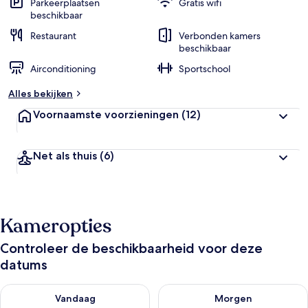
Parkeerplaatsen
Gratis wifi
beschikbaar
Restaurant
Verbonden kamers
beschikbaar
Airconditioning
Sportschool
Alles bekijken
Voornaamste voorzieningen
(12)
Net als thuis
(6)
Kameropties
Controleer de beschikbaarheid voor deze
datums
De beschikbaarheid controleren voor vanavond aug 8 - aug 9
De beschikbaarheid controler
Vandaag
Morgen