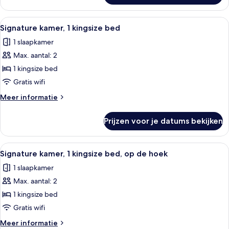
rolstoelgebruikers
kamer,
laden
2
Alle
Een hotelkamer met een bed, nachtkast
4
queensize
Signature kamer, 1 kingsize bed
foto's
bedden,
1 slaapkamer
toegankelijk
voor
voor
Max. aantal: 2
Signature
rolstoelgebruikers
kamer,
1 kingsize bed
1
Gratis wifi
kingsize
Meer
Meer informatie
bed
details
laden
over
Prijzen voor je datums bekijken
Signature
kamer,
1
Alle
Signature kamer, 1 kingsize bed, op d
8
kingsize
Signature kamer, 1 kingsize bed, op de hoek
foto's
bed
1 slaapkamer
voor
Max. aantal: 2
Signature
kamer,
1 kingsize bed
1
Gratis wifi
kingsize
Meer
Meer informatie