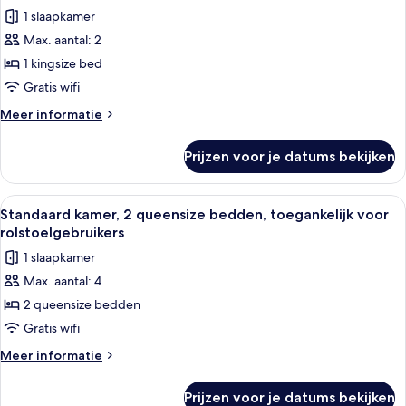
voor
1 slaapkamer
Standaard
Max. aantal: 2
kamer,
1 kingsize bed
1
kingsize
Gratis wifi
bed,
Meer
Meer informatie
toegankelijk
details
over
voor
Prijzen voor je datums bekijken
Standaard
rolstoelgebruikers
kamer,
laden
1
Alle
Een hotelkamer met een bed, nachtkast
7
kingsize
Standaard kamer, 2 queensize bedden, toegankelijk voor
foto's
bed,
rolstoelgebruikers
toegankelijk
voor
1 slaapkamer
voor
Standaard
rolstoelgebruikers
Max. aantal: 4
kamer,
2 queensize bedden
2
queensize
Gratis wifi
bedden,
Meer
Meer informatie
toegankelijk
details
over
voor
Prijzen voor je datums bekijken
Standaard