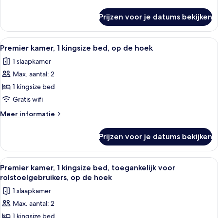
bed,
details
op
over
Prijzen voor je datums bekijken
Signature
de
kamer,
hoek
1
Alle
Premier kamer, 1 kingsize bed, op de 
laden
12
kingsize
Premier kamer, 1 kingsize bed, op de hoek
foto's
bed,
1 slaapkamer
op
voor
de
Max. aantal: 2
Premier
hoek
kamer,
1 kingsize bed
1
Gratis wifi
kingsize
Meer
Meer informatie
bed,
details
op
over
Prijzen voor je datums bekijken
Premier
de
kamer,
hoek
1
Alle
Een hotelkamer met een bed, nachtkast
laden
4
kingsize
Premier kamer, 1 kingsize bed, toegankelijk voor
foto's
bed,
rolstoelgebruikers, op de hoek
op
voor
1 slaapkamer
de
Premier
hoek
Max. aantal: 2
kamer,
1 kingsize bed