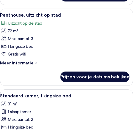
Alle
Een moderne woonkamer met een bank,
5
Penthouse, uitzicht op stad
foto's
Uitzicht op de stad
voor
72 m²
Penthouse,
uitzicht
Max. aantal: 3
op
1 kingsize bed
stad
Gratis wifi
laden
Meer
Meer informatie
details
over
Prijzen voor je datums bekijken
Penthouse,
uitzicht
op
Alle
Een hotelkamer met een bed, nachtkast
5
stad
Standaard kamer, 1 kingsize bed
foto's
31 m²
voor
1 slaapkamer
Standaard
kamer,
Max. aantal: 2
1
1 kingsize bed