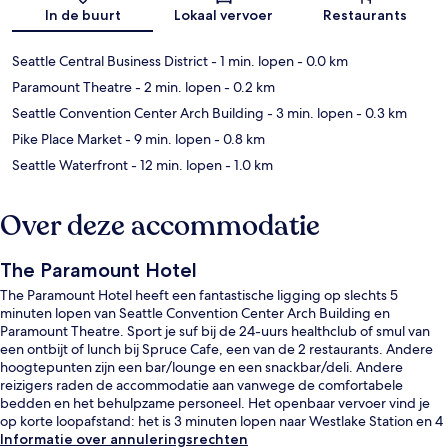
Kaart
In de buurt
Lokaal vervoer
Restaurants
Seattle Central Business District
- 1 min. lopen
- 0.0 km
Paramount Theatre
- 2 min. lopen
- 0.2 km
Seattle Convention Center Arch Building
- 3 min. lopen
- 0.3 km
Pike Place Market
- 9 min. lopen
- 0.8 km
Seattle Waterfront
- 12 min. lopen
- 1.0 km
Over deze accommodatie
The Paramount Hotel
The Paramount Hotel heeft een fantastische ligging op slechts 5
minuten lopen van Seattle Convention Center Arch Building en
Paramount Theatre. Sport je suf bij de 24-uurs healthclub of smul van
een ontbijt of lunch bij Spruce Cafe, een van de 2 restaurants. Andere
hoogtepunten zijn een bar/lounge en een snackbar/deli. Andere
reizigers raden de accommodatie aan vanwege de comfortabele
bedden en het behulpzame personeel. Het openbaar vervoer vind je
op korte loopafstand: het is 3 minuten lopen naar Westlake Station en 4
minuten naar Westlake Ave Hub Station.
Informatie over annuleringsrechten