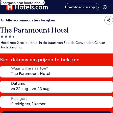
Doorgaan naar hoofdinhoud
Download de app
Alle accommodaties bekijken
The Paramount Hotel
3.5-
sterrenaccommodatie
Hotel met 2 restaurants, in de buurt van Seattle Convention Center
Arch Building
Kies datums om prijzen te bekijken
Waar wil je naartoe?
Datums
Reizigers