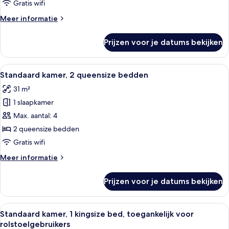
kingsize
Gratis wifi
bed
Meer
Meer informatie
laden
details
over
Prijzen voor je datums bekijken
Standaard
kamer,
1
Alle
Een hotelkamer met een bed, nachtkast
7
kingsize
Standaard kamer, 2 queensize bedden
foto's
bed
31 m²
voor
1 slaapkamer
Standaard
kamer,
Max. aantal: 4
2
2 queensize bedden
queensize
Gratis wifi
bedden
Meer
Meer informatie
laden
details
over
Prijzen voor je datums bekijken
Standaard
kamer,
2
Alle
Een hotelkamer met een bed, nachtkast
5
queensize
Standaard kamer, 1 kingsize bed, toegankelijk voor
foto's
bedden
rolstoelgebruikers