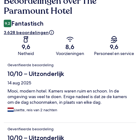
Beoordelingen over The
Beoordelingen
Paramount Hotel
Fantastisch
9,2
3.628 beoordelingen
9,6
8,6
9,6
Netheid
Voorzieningen
Personeel en service
Beoordelingen
Geverifieerde beoordeling
10/10 – Uitzonderlijk
14 aug 2025
Mooi, modern hotel. Kamers waren ruim en schoon. In de
omgeving was veel te doen. Enige nadeel is dat ze de kamers
om de dag schoonmaken, in plaats van elke dag.
Lisette, reis van 2 nachten
Geverifieerde beoordeling
10/10 – Uitzonderlijk