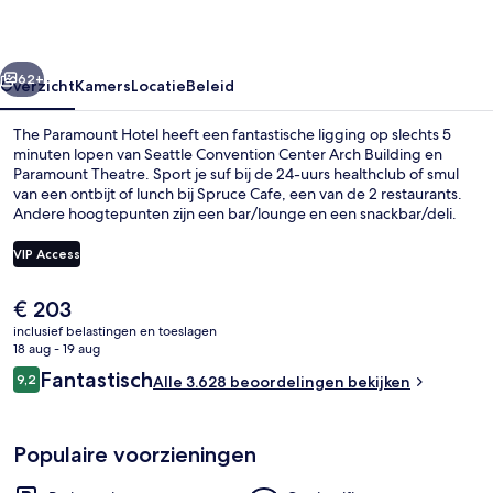
rige
Volgende
62+
Overzicht
Kamers
Locatie
Beleid
The Paramount Hotel heeft een fantastische ligging op slechts 5
minuten lopen van Seattle Convention Center Arch Building en
Paramount Theatre. Sport je suf bij de 24-uurs healthclub of smul
van een ontbijt of lunch bij Spruce Cafe, een van de 2 restaurants.
Andere hoogtepunten zijn een bar/lounge en een snackbar/deli.
Andere reizigers raden de accommodatie aan vanwege de
comfortabele bedden en het behulpzame personeel. Het openbaar
VIP Access
vervoer vind je op korte loopafstand: het is 3 minuten lopen naar
Westlake Station en 4 minuten naar Westlake Ave Hub Station.
De
€ 203
2 restaurants; ze serveren er ontbijt, 
huidige
inclusief belastingen en toeslagen
prijs
18 aug - 19 aug
is
Beoordelingen
Fantastisch
9,2
Alle 3.628 beoordelingen bekijken
€ 203
9,2 op 10 –
Populaire voorzieningen