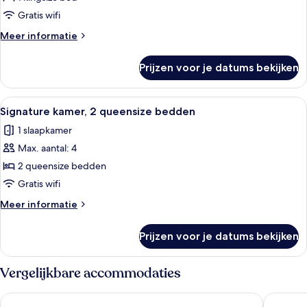
1
kingsize
Gratis wifi
bed,
Meer
Meer informatie
toegankelijk
details
over
voor
Prijzen voor je datums bekijken
Premier
rolstoelgebruikers,
kamer,
op
1
Alle
Signature kamer, 2 queensize bedden 
6
de
kingsize
Signature kamer, 2 queensize bedden
foto's
bed,
hoek
1 slaapkamer
toegankelijk
voor
laden
voor
Max. aantal: 4
Signature
rolstoelgebruikers,
kamer,
2 queensize bedden
op
2
de
Gratis wifi
hoek
queensize
Meer
Meer informatie
bedden
details
laden
over
Prijzen voor je datums bekijken
Signature
kamer,
2
Vergelijkbare accommodaties
queensize
bedden
Crowne Plaza Seattle - Downtown by IHG
Hyatt Re