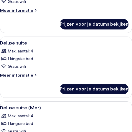
suite
Gratis wifi
(Prestige
Meer
Meer informatie
Mer)
details
over
laden
Prijzen voor je datums bekijken
Junior
suite
(Prestige
Alle
Een kamer met een kroonluchter, een b
5
Mer)
Deluxe suite
foto's
Max. aantal: 4
voor
1 kingsize bed
Deluxe
suite
Gratis wifi
laden
Meer
Meer informatie
details
over
Prijzen voor je datums bekijken
Deluxe
suite
Alle
Een haardroger, badjassen, pantoffel
5
Deluxe suite (Mer)
foto's
Max. aantal: 4
voor
1 kingsize bed
Deluxe
suite
Gratis wifi