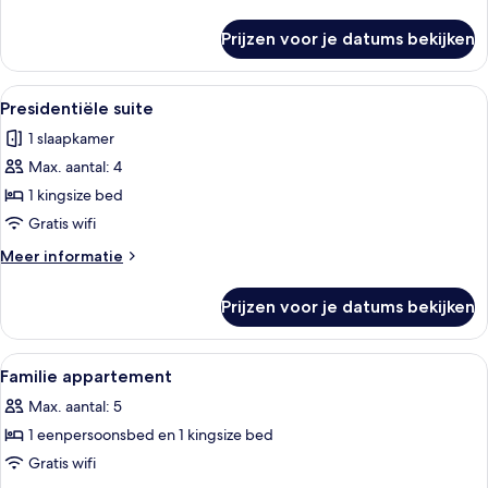
details
over
Prijzen voor je datums bekijken
Superior
kamer
Alle
Een hotelkamer met een groot bed, tw
6
Presidentiële suite
foto's
1 slaapkamer
voor
Max. aantal: 4
Presidentiële
suite
1 kingsize bed
laden
Gratis wifi
Meer
Meer informatie
details
over
Prijzen voor je datums bekijken
Presidentiële
suite
Alle
Een hotelkamer met een groot bed, twe
6
Familie appartement
foto's
Max. aantal: 5
voor
1 eenpersoonsbed en 1 kingsize bed
Familie
appartement
Gratis wifi