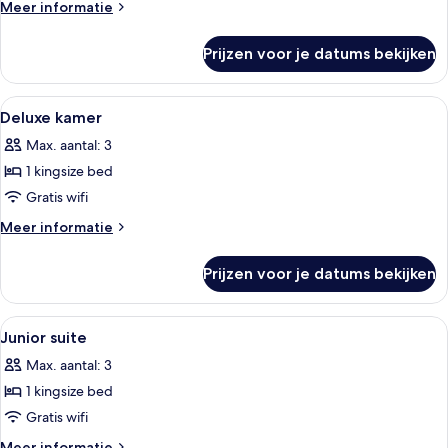
laden
Meer
Meer informatie
details
over
Prijzen voor je datums bekijken
Familie
appartement
Alle
Een hotelkamer met een groot bed, een 
7
Deluxe kamer
foto's
Max. aantal: 3
voor
1 kingsize bed
Deluxe
kamer
Gratis wifi
laden
Meer
Meer informatie
details
over
Prijzen voor je datums bekijken
Deluxe
kamer
Alle
Een kamer met een groot bed, een bank
5
Junior suite
foto's
Max. aantal: 3
voor
1 kingsize bed
Junior
suite
Gratis wifi
laden
Meer
Meer informatie