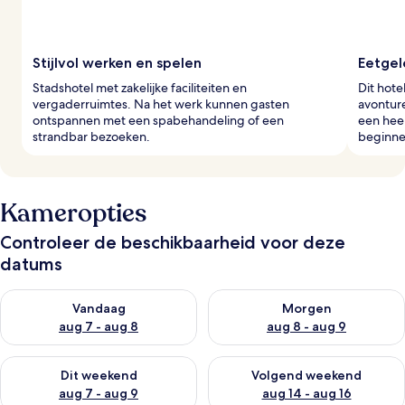
Stijlvol werken en spelen
Eetge
Stadshotel met zakelijke faciliteiten en
Dit hote
vergaderruimtes. Na het werk kunnen gasten
avontur
ontspannen met een spabehandeling of een
een heer
strandbar bezoeken.
beginne
Kameropties
Controleer de beschikbaarheid voor deze
datums
De beschikbaarheid controleren voor vanavond aug 7 - aug 8
De beschikbaarheid controler
Vandaag
Morgen
aug 7 - aug 8
aug 8 - aug 9
De beschikbaarheid controleren voor dit weekend aug 7 - aug
De beschikbaarheid controler
Dit weekend
Volgend weekend
aug 7 - aug 9
aug 14 - aug 16