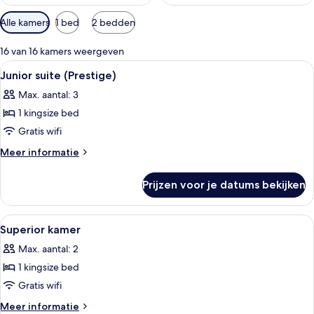
Beschikbare
Alle kamers
1 bed
2 bedden
filters
voor
16 van 16 kamers weergeven
kamers
Alle
Een moderne badkamer met een mozaïe
6
Junior suite (Prestige)
foto's
Max. aantal: 3
voor
1 kingsize bed
Junior
suite
Gratis wifi
(Prestige)
Meer
Meer informatie
laden
details
over
Prijzen voor je datums bekijken
Junior
suite
(Prestige)
Alle
Een slaapkamer met een groot bed, tw
5
Superior kamer
foto's
Max. aantal: 2
voor
1 kingsize bed
Superior
kamer
Gratis wifi
laden
Meer
Meer informatie