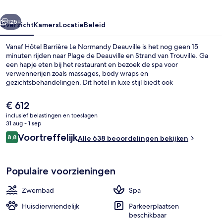
rige
Volgende
125+
Overzicht
Kamers
Locatie
Beleid
Vanaf Hôtel Barrière Le Normandy Deauville is het nog geen 15
minuten rijden naar Plage de Deauville en Strand van Trouville. Ga
een hapje eten bij het restaurant en bezoek de spa voor
verwennerijen zoals massages, body wraps en
gezichtsbehandelingen. Dit hotel in luxe stijl biedt ook
hoogtepunten zoals 2 strandbars, een binnenzwembad en een
bar/lounge. Andere reizigers waarderen de roomservice.
De
€ 612
huidige
inclusief belastingen en toeslagen
prijs
31 aug - 1 sep
Restaurant
is
Beoordelingen
Voortreffelijk
8,8
Alle 638 beoordelingen bekijken
€ 612
8,8 op 10 –
Populaire voorzieningen
Zwembad
Spa
Huisdiervriendelijk
Parkeerplaatsen
beschikbaar