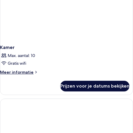
Kamer
Max. aantal: 10
Gratis wifi
Meer
Meer informatie
details
over
Prijzen voor je datums bekijken
Kamer