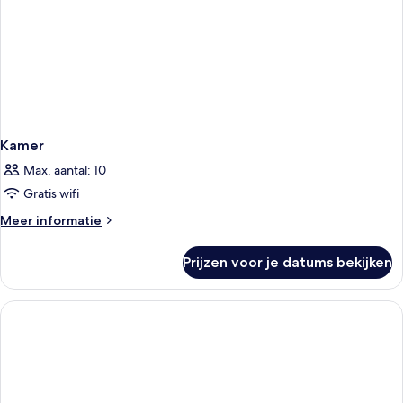
Kamer
Max. aantal: 10
Gratis wifi
Meer
Meer informatie
details
over
Prijzen voor je datums bekijken
Kamer