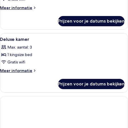
(Mer)
Meer
Meer informatie
laden
details
over
Prijzen voor je datums bekijken
Deluxe
suite
(Mer)
Alle
Een hotelkamer met een groot bed, twe
4
Deluxe kamer
foto's
Max. aantal: 3
voor
1 kingsize bed
Deluxe
kamer
Gratis wifi
laden
Meer
Meer informatie
details
over
Prijzen voor je datums bekijken
Deluxe
kamer