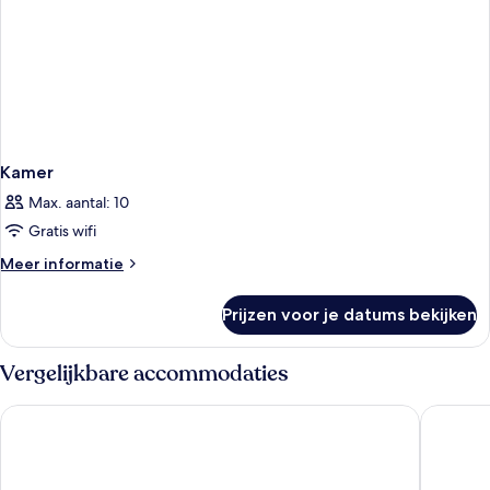
Kamer
Max. aantal: 10
Gratis wifi
Meer
Meer informatie
details
over
Prijzen voor je datums bekijken
Kamer
Vergelijkbare accommodaties
Hôtel Barrière Le Royal Deauville
Hôtel Bar