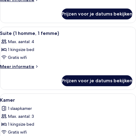
details
over
Prijzen voor je datums bekijken
Junior
suite
Alle
Een woonkamer met een hoekbank, een 
9
Suite (1 homme, 1 femme)
foto's
Max. aantal: 4
voor
1 kingsize bed
Suite
(1
Gratis wifi
homme,
Meer
Meer informatie
1
details
over
femme)
Prijzen voor je datums bekijken
Suite
laden
(1
homme,
Alle
Een hotelkamer met een groot bed, twe
6
1
Kamer
foto's
femme)
1 slaapkamer
voor
Max. aantal: 3
Kamer
laden
1 kingsize bed
Gratis wifi