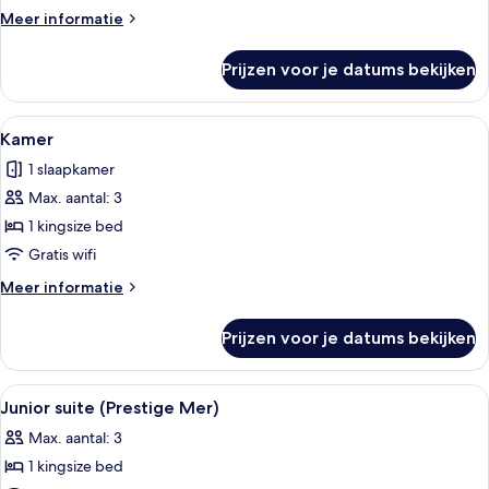
Meer
Meer informatie
details
over
Prijzen voor je datums bekijken
Kamer
Alle
Een hotelkamer met een groot bed, ee
4
Kamer
foto's
1 slaapkamer
voor
Max. aantal: 3
Kamer
laden
1 kingsize bed
Gratis wifi
Meer
Meer informatie
details
over
Prijzen voor je datums bekijken
Kamer
Alle
Een hotelkamer met een bed, een slaap
5
Junior suite (Prestige Mer)
foto's
Max. aantal: 3
voor
1 kingsize bed
Junior