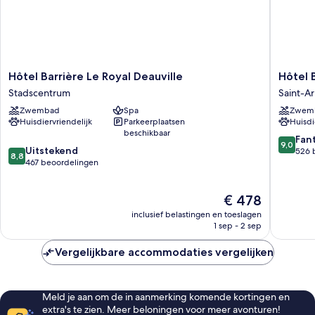
Hôtel
Hôtel
Hôtel Barrière Le Royal Deauville
Hôtel 
Barrière
Barrière
Stadscentrum
Saint-Ar
Le
L'Hôtel
Zwembad
Spa
Zwem
Royal
du
Huisdiervriendelijk
Parkeerplaatsen
Huisdi
Deauville
Golf
beschikbaar
Stadscentrum
Deauvill
9.0
Fan
9,0
8.8
Uitstekend
Saint-
van
526 
8,8
van
467 beoordelingen
Arnoult
10,
10,
Fantasti
Uitstekend,
526
De
€ 478
467
beoorde
prijs
beoordelingen
inclusief belastingen en toeslagen
is
1 sep - 2 sep
€ 478
Vergelijkbare accommodaties vergelijken
Meld je aan om de in aanmerking komende kortingen en
extra's te zien. Meer beloningen voor meer avonturen!