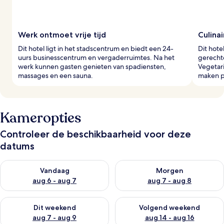
Werk ontmoet vrije tijd
Culinai
Dit hotel ligt in het stadscentrum en biedt een 24-
Dit hote
uurs businesscentrum en vergaderruimtes. Na het
gerechte
werk kunnen gasten genieten van spadiensten,
Vegetari
massages en een sauna.
maken pr
Kameropties
Controleer de beschikbaarheid voor deze
datums
De beschikbaarheid controleren voor vanavond aug 6 - aug 7
De beschikbaarheid controler
Vandaag
Morgen
aug 6 - aug 7
aug 7 - aug 8
De beschikbaarheid controleren voor dit weekend aug 7 - aug
De beschikbaarheid controler
Dit weekend
Volgend weekend
aug 7 - aug 9
aug 14 - aug 16