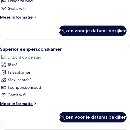
1 kingsize bed
Gratis wifi
Meer
Meer informatie
details
over
Prijzen voor je datums bekijken
Superior
suite
Alle
Hotelkamer met een bed, bureau, stoe
6
Superior eenpersoonskamer
foto's
Uitzicht op de stad
voor
18 m²
Superior
eenpersoonskamer
1 slaapkamer
laden
Max. aantal: 1
1 eenpersoonsbed
Gratis wifi
Meer
Meer informatie
details
over
Prijzen voor je datums bekijken
Superior
eenpersoonskamer