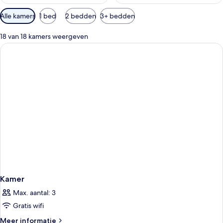
Beschikbare
Alle kamers
1 bed
2 bedden
3+ bedden
filters
voor
18 van 18 kamers weergeven
kamers
Kamer
Max. aantal: 3
Gratis wifi
Meer
Meer informatie