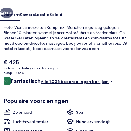
rige
Volgende
148+
Overzicht
Kamers
Locatie
Beleid
Hotel Vier Jahreszeiten Kempinski München is gunstig gelegen.
Binnen 10 minuten wandel je naar Hofbräuhaus en Marienplatz. Ga
wat lekkers eten bij een van de 2 restaurants en kom daarna tot rust
met diepe bindweefselmassages, body wraps of aromatherapie. Dit
hotel in luxe stijl biedt daarnaast voordelen zoals een
binnenzwembad, een bar/lounge en een 24-uurs fitnesscentrum.
Het openbaar vervoer vind je op korte loopafstand: Tramhalte
De
€ 425
Kammerspiele ligt vlakbij en Tramhalte Nationaltheater ligt 3
huidige
inclusief belastingen en toeslagen
minuten verderop.
prijs
6 sep - 7 sep
Lichaamsbehandelingen, aromatherap
is
Beoordelingen
Fantastisch
9,0
Alle 1.006 beoordelingen bekijken
€ 425
9,0 op 10 –
Populaire voorzieningen
Zwembad
Spa
Luchthaventransfer
Huisdiervriendelijk