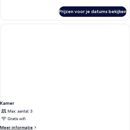
details
over
Prijzen voor je datums bekijken
Kamer
Kamer
Max. aantal: 3
Gratis wifi
Meer
Meer informatie