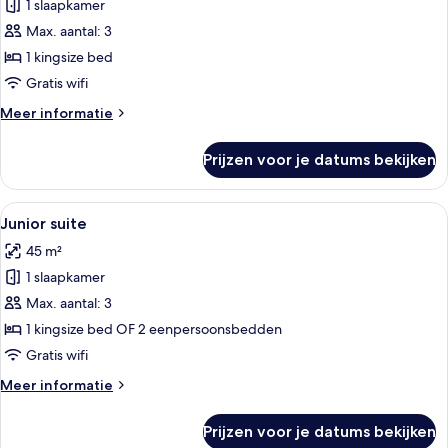
kamer,
1 slaapkamer
1
Max. aantal: 3
kingsize
1 kingsize bed
bed
Gratis wifi
(Grand)
Meer
Meer informatie
laden
details
over
Prijzen voor je datums bekijken
Deluxe
kamer,
1
Alle
Een hotelkamer met een bank, fauteuils,
11
kingsize
Junior suite
foto's
bed
45 m²
(Grand)
voor
1 slaapkamer
Junior
suite
Max. aantal: 3
laden
1 kingsize bed OF 2 eenpersoonsbedden
Gratis wifi
Meer
Meer informatie
details
over
Prijzen voor je datums bekijken
Junior