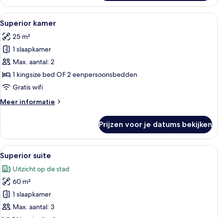
suite
Alle
Hotelkamer met een bed, bureau, stoe
6
Superior kamer
foto's
25 m²
voor
1 slaapkamer
Superior
kamer
Max. aantal: 2
laden
1 kingsize bed OF 2 eenpersoonsbedden
Gratis wifi
Meer
Meer informatie
details
over
Prijzen voor je datums bekijken
Superior
kamer
Alle
Een moderne woonkamer met een bank, 
6
Superior suite
foto's
Uitzicht op de stad
voor
60 m²
Superior
suite
1 slaapkamer
laden
Max. aantal: 3