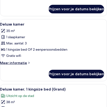
details
over
Prijzen voor je datums bekijken
Kamer
Alle
Een groot bed met een paars dekbed
7
Deluxe kamer
foto's
35 m²
voor
1 slaapkamer
Deluxe
kamer
Max. aantal: 3
laden
1 kingsize bed OF 2 eenpersoonsbedden
Gratis wifi
Meer
Meer informatie
details
over
Prijzen voor je datums bekijken
Deluxe
kamer
Alle
Een moderne hotelkamer met een groo
9
Deluxe kamer, 1 kingsize bed (Grand)
foto's
Uitzicht op de stad
voor
38 m²
Deluxe