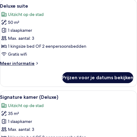
Alle
Deluxe suite | Luxe beddengoed, don
12
Deluxe suite
foto's
Uitzicht op de stad
voor
50 m²
Deluxe
suite
1 slaapkamer
laden
Max. aantal: 3
1 kingsize bed OF 2 eenpersoonsbedden
Gratis wifi
Meer
Meer informatie
details
over
Prijzen voor je datums bekijken
Deluxe
suite
Alle
Een hotelkamer met een groot bed, na
12
Signature kamer (Deluxe)
foto's
Uitzicht op de stad
voor
35 m²
Signature
kamer
1 slaapkamer
(Deluxe)
Max. aantal: 3
laden