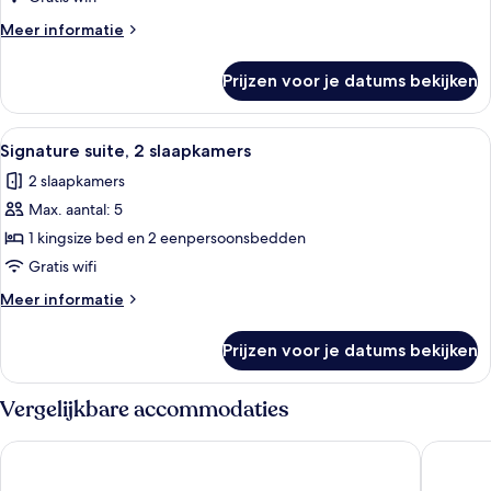
Meer
Meer informatie
details
over
Prijzen voor je datums bekijken
Presidentiële
suite
(Maximilian)
Alle
Een badkamer met een grote spiegel, 
8
Signature suite, 2 slaapkamers
foto's
2 slaapkamers
voor
Max. aantal: 5
Signature
suite,
1 kingsize bed en 2 eenpersoonsbedden
2
Gratis wifi
slaapkamers
Meer
Meer informatie
laden
details
over
Prijzen voor je datums bekijken
Signature
suite,
2
Vergelijkbare accommodaties
slaapkamers
Sofitel Munich Bayerpost
Hotel Ba