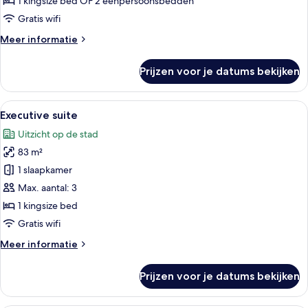
1 kingsize bed OF 2 eenpersoonsbedden
Gratis wifi
Meer
Meer informatie
details
over
Prijzen voor je datums bekijken
Signature
kamer
(Deluxe)
Alle
Een moderne hotelkamer met een grote
6
Executive suite
foto's
Uitzicht op de stad
voor
83 m²
Executive
suite
1 slaapkamer
laden
Max. aantal: 3
1 kingsize bed
Gratis wifi
Meer
Meer informatie
details
over
Prijzen voor je datums bekijken
Executive
suite