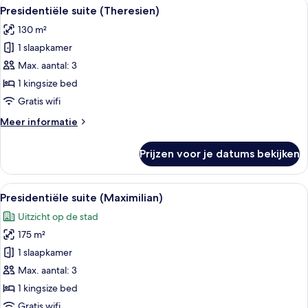
Alle
Een moderne hotellobby met een zitho
7
slaapkamers
Presidentiële suite (Theresien)
foto's
(Ludwig)
130 m²
voor
1 slaapkamer
Presidentiële
suite
Max. aantal: 3
(Theresien)
1 kingsize bed
laden
Gratis wifi
Meer
Meer informatie
details
over
Prijzen voor je datums bekijken
Presidentiële
suite
(Theresien)
Alle
Een moderne woonkamer met een hoekb
11
Presidentiële suite (Maximilian)
foto's
Uitzicht op de stad
voor
175 m²
Presidentiële
suite
1 slaapkamer
(Maximilian)
Max. aantal: 3
laden
1 kingsize bed
Gratis wifi