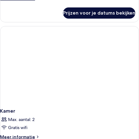
details
over
Prijzen voor je datums bekijken
Kamer
Kamer
Max. aantal: 2
Gratis wifi
Meer
Meer informatie