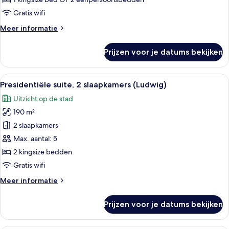
Gratis wifi
Meer
Meer informatie
details
over
Prijzen voor je datums bekijken
Premier
kamer
Alle
Ruime slaapkamer met een groot bed, 
21
Presidentiële suite, 2 slaapkamers (Ludwig)
foto's
Uitzicht op de stad
voor
190 m²
Presidentiële
suite,
2 slaapkamers
2
Max. aantal: 5
slaapkamers
2 kingsize bedden
(Ludwig)
Gratis wifi
laden
Meer
Meer informatie
details
over
Prijzen voor je datums bekijken
Presidentiële
suite,
2