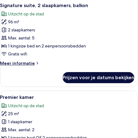
Alle
Een hotelkamer met een groot bed, een
7
Signature suite, 2 slaapkamers, balkon
foto's
Uitzicht op de stad
voor
96 m²
Signature
suite,
2 slaapkamers
2
Max. aantal: 5
slaapkamers,
1 kingsize bed en 2 eenpersoonsbedden
balkon
Gratis wifi
laden
Meer
Meer informatie
details
over
Prijzen voor je datums bekijken
Signature
suite,
2
Alle
Een hotelkamer met een groot bed, een
6
slaapkamers,
Premier kamer
foto's
balkon
Uitzicht op de stad
voor
25 m²
Premier
kamer
1 slaapkamer
laden
Max. aantal: 2
1 kingsize bed OF 2 eenpersoonsbedden