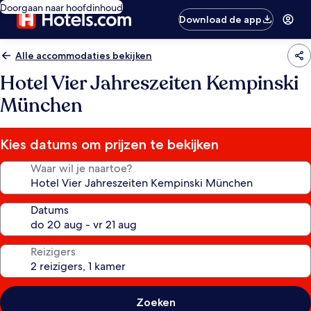
Doorgaan naar hoofdinhoud
Download de app
Alle accommodaties bekijken
Hotel Vier Jahreszeiten Kempinski
München
Kies datums om prijzen te bekijken
Waar wil je naartoe?
Datums
Reizigers
Zoeken