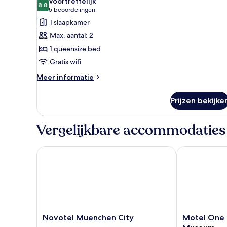
Voortreffelijk
uitzicht
voor
8,8
8,8 van 10
(5
5 beoordelingen
op
Premium
beoordelingen)
1 slaapkamer
stad
kamer,
Max. aantal: 2
1
1 queensize bed
queensize
Gratis wifi
bed
laden
Meer
Meer informatie
details
over
Prijzen bekijke
Premium
kamer,
1
Vergelijkbare accommodaties
queensize
bed
Novotel Muenchen City
Motel One M
Novotel
Motel
Novotel Muenchen City
Motel One
Muenchen
One