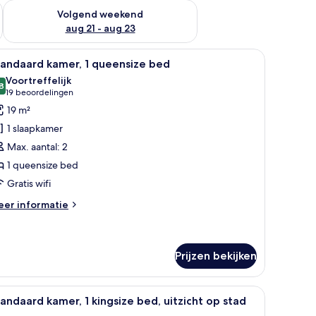
dit weekend aug 14 - aug 16
De beschikbaarheid controleren voor volgend weekend aug 2
Volgend weekend
aug 21 - aug 23
bed, een bureau, een stoel, een televisie en een deur die naar een andere 
le
Een hotelkamer met een bed, een bureau, een s
4
tandaard kamer, 1 queensize bed
oto's
Voortreffelijk
oor
8
8,8 van 10
(19
19 beoordelingen
tandaard
beoordelingen)
19 m²
amer,
1 slaapkamer
Max. aantal: 2
ueensize
1 queensize bed
ed
Gratis wifi
aden
eer
er informatie
tails
er
andaard
mer,
Prijzen bekijken
eensize
ens tegen een houten hoofdbord.
le
Een moderne hotelkamer met een groot bed, een
ed
5
andaard kamer, 1 kingsize bed, uitzicht op stad
oto's