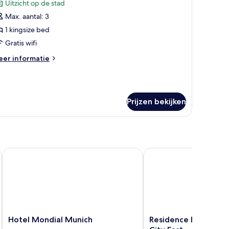
Uitzicht op de stad
oor
Max. aantal: 3
tandaard
amer,
1 kingsize bed
Gratis wifi
ingsize
eer
er informatie
ed,
tails
tzicht
er
andaard
p
mer,
tad
Prijzen bekijken
aden
ngsize
d,
tzicht
p
ad
Hotel Mondial Munich
Residence Inn by Marri
Hotel
Residence
Hotel Mondial Munich
Residence Inn by Ma
Mondial
Inn