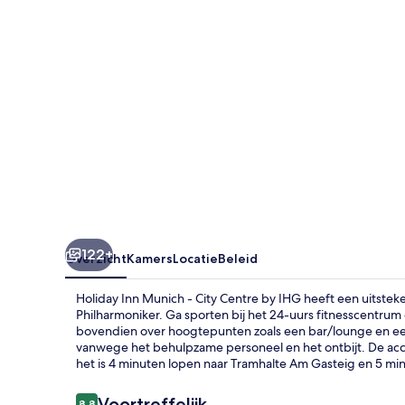
City
Centre
by
IHG
122+
Overzicht
Kamers
Locatie
Beleid
Holiday Inn Munich - City Centre by IHG heeft een uitst
Philharmoniker. Ga sporten bij het 24-uurs fitnesscentrum en 
bovendien over hoogtepunten zoals een bar/lounge en ee
vanwege het behulpzame personeel en het ontbijt. De acc
het is 4 minuten lopen naar Tramhalte Am Gasteig en 5 m
Beoordelingen
Voortreffelijk
8,8