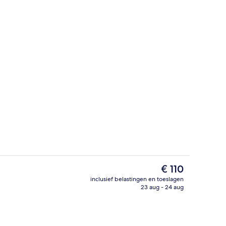
Exterieur
De
€ 110
huidige
inclusief belastingen en toeslagen
prijs
23 aug - 24 aug
Bar (ter plaatse)
is
€ 110