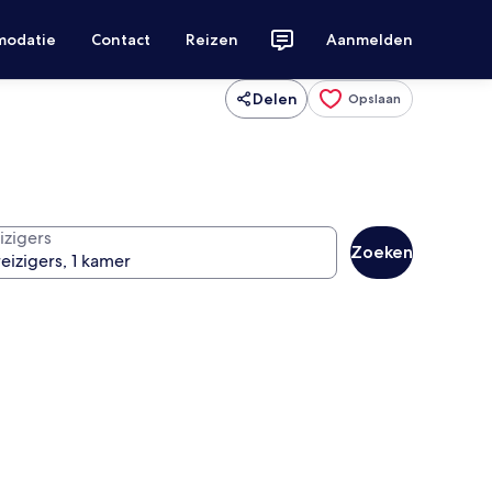
modatie
Contact
Reizen
Aanmelden
Delen
Opslaan
izigers
Zoeken