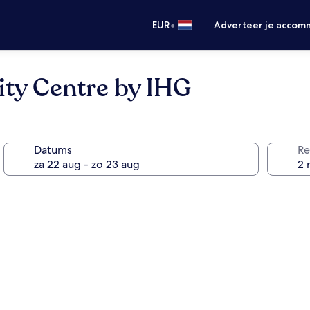
•
EUR
Adverteer je accom
ity Centre by IHG
g
Datums
Re