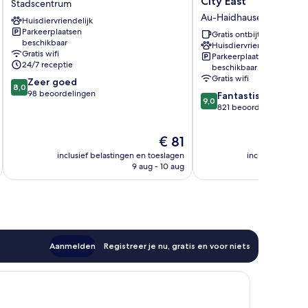
City East
Stadscentrum
Munich
by
Au-Haidhausen
Huisdiervriendelijk
Stadscentrum
Marriott
Parkeerplaatsen
Munich
Gratis ontbijt
beschikbaar
Huisdiervriendelijk
City
Gratis wifi
Parkeerplaatsen
East
24/7 receptie
beschikbaar
Au-
Gratis wifi
8.0
Zeer goed
Haidhausen
8,0
van
98 beoordelingen
9.0
Fantastisch
9,0
10,
van
821 beoordelingen
Zeer
10,
goed,
Fantastisch,
De
€ 81
98
821
prijs
beoordelingen
inclusief belastingen en toeslagen
inclusief belast
beoordelingen
is
9 aug - 10 aug
€ 81
Aanmelden
Registreer je nu, gratis en voor niets