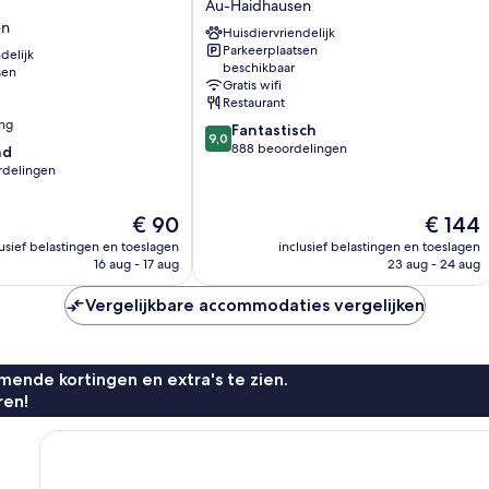
Au-Haidhausen
City
en
Huisdiervriendelijk
Au-
Parkeerplaatsen
delijk
Haidhausen
beschikbaar
sen
Gratis wifi
Restaurant
ing
9.0
Fantastisch
9,0
van
888 beoordelingen
nd
10,
rdelingen
Fantastisch,
888
De
De
€ 90
€ 144
beoordelingen
prijs
prijs
lusief belastingen en toeslagen
inclusief belastingen en toeslagen
n
is
is
16 aug - 17 aug
23 aug - 24 aug
€ 90
€ 144
Vergelijkbare accommodaties vergelijken
ende kortingen en extra's te zien.
ren!