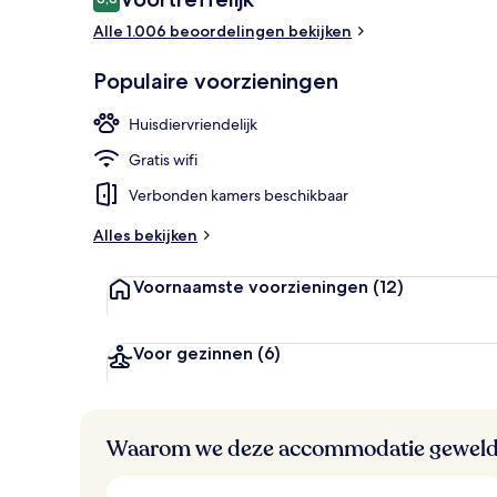
8,8 op 10 –
Alle 1.006 beoordelingen bekijken
Bar (ter plaat
Populaire voorzieningen
Huisdiervriendelijk
Gratis wifi
Verbonden kamers beschikbaar
Alles bekijken
Voornaamste voorzieningen
(12)
Voor gezinnen
(6)
Waarom we deze accommodatie geweld