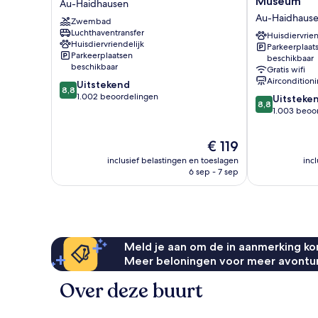
Museum
Au-Haidhausen
City
München-
Au-Haidhaus
Zwembad
Au-
Deutsches
Luchthaventransfer
Haidhausen
Museum
Huisdiervrien
Huisdiervriendelijk
Parkeerplaat
Au-
Parkeerplaatsen
beschikbaar
Haidhausen
beschikbaar
Gratis wifi
Aircondition
8.8
Uitstekend
8,8
van
1.002 beoordelingen
8.8
Uitsteke
8,8
10,
van
1.003 beoo
Uitstekend,
10,
1.002
Uitstekend,
De
€ 119
beoordelingen
1.003
prijs
inclusief belastingen en toeslagen
inc
beoordelinge
is
6 sep - 7 sep
€ 119
Meld je aan om de in aanmerking kom
Meer beloningen voor meer avontu
Over deze buurt