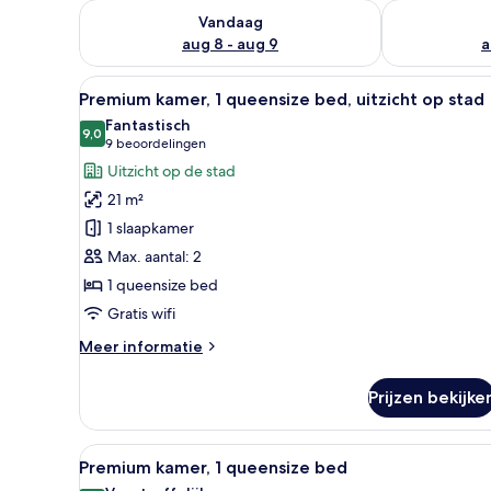
De beschikbaarheid controleren voor vanavond aug 
De beschikbaa
Vandaag
aug 8 - aug 9
a
Alle
Een stadsbeeld met historisch
9
Premium kamer, 1 queensize bed, uitzicht op stad
foto's
Fantastisch
voor
9,0
9,0 van 10
(9
9 beoordelingen
Premium
beoordelingen)
Uitzicht op de stad
kamer,
21 m²
1
1 slaapkamer
queensize
Max. aantal: 2
bed,
1 queensize bed
uitzicht
op
Gratis wifi
stad
Meer
Meer informatie
laden
details
over
Prijzen bekijke
Premium
kamer,
1
Alle
Een moderne hotelkamer met ee
5
queensize
Premium kamer, 1 queensize bed
foto's
bed,