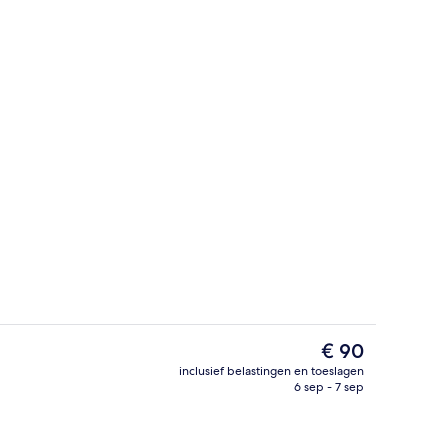
Luxe beddengoed, pillowtop-bedden, 
De
€ 90
huidige
inclusief belastingen en toeslagen
prijs
6 sep - 7 sep
tse)
Vergaderfaciliteit
is
€ 90