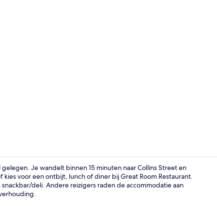
Exterieur
 gelegen. Je wandelt binnen 15 minuten naar Collins Street en
f kies voor een ontbijt, lunch of diner bij Great Room Restaurant.
snackbar/deli. Andere reizigers raden de accommodatie aan
Bar (ter plaa
sverhouding.