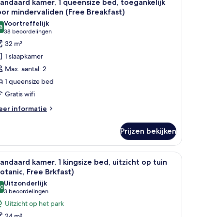
8
ngsize
andaard kamer, 1 queensize bed, toegankelijk
oto's
ed
or mindervaliden (Free Breakfast)
ree
oor
Voortreffelijk
eakfast)
8
tandaard
8,8 van 10
(38
38 beoordelingen
amer,
beoordelingen)
32 m²
1 slaapkamer
ueensize
Max. aantal: 2
ed,
1 queensize bed
oegankelijk
Gratis wifi
oor
indervaliden
eer
er informatie
tails
Free
er
reakfast)
Prijzen bekijken
andaard
aden
mer,
bureau, een stoel en een groot raam met uitzicht op de stad.
le
Een kamer met een groot raam met uitzicht op 
7
eensize
andaard kamer, 1 kingsize bed, uitzicht op tuin
oto's
d,
otanic, Free Brkfast)
egankelijk
oor
Uitzonderlijk
or
,0
tandaard
10,0 van 10
(3
3 beoordelingen
ndervaliden
amer,
beoordelingen)
Uitzicht op het park
ree
eakfast)
24 m²