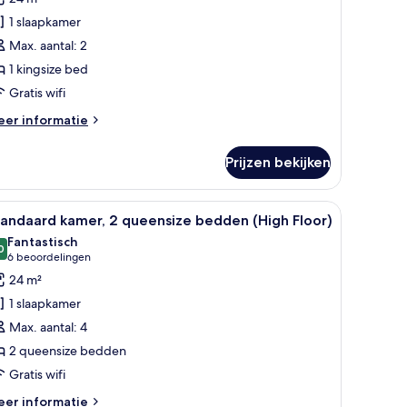
ingsize
1 slaapkamer
ed,
Max. aantal: 2
tzicht
1 kingsize bed
p
Gratis wifi
uin
Botanic,
eer
er informatie
ree
tails
er
rkfast)
Prijzen bekijken
andaard
aden
mer,
 een raam.
et een kussen, een klein tafeltje en uitzicht op een stadsbeeld door een ra
le
Luxe beddengoed, pillowtop-bedden, een klu
10
ngsize
andaard kamer, 2 queensize bedden (High Floor)
oto's
d,
Fantastisch
tzicht
oor
0
9,0 van 10
(6
6 beoordelingen
p
tandaard
beoordelingen)
24 m²
in
amer,
otanic,
1 slaapkamer
ee
Max. aantal: 4
kfast)
ueensize
2 queensize bedden
edden
Gratis wifi
High
loor)
eer
er informatie