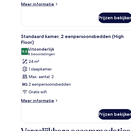
mindervaliden
Meer
Meer informatie
details
(High
over
Floor)
Prijzen bekijke
Standaard
laden
kamer,
1
Alle
Een hotelkamer met twee bedde
7
queensize
Standaard kamer, 2 eenpersoonsbedden (High
foto's
bed,
Floor)
toegankelijk
voor
Uitzonderlijk
voor
9,4
Standaard
9,4 van 10
(8
8 beoordelingen
mindervaliden
kamer,
beoordelingen)
24 m²
(High
2
Floor)
1 slaapkamer
eenpersoonsbedden
Max. aantal: 2
(High
2 eenpersoonsbedden
Floor)
Gratis wifi
laden
Meer
Meer informatie
details
over
Prijzen bekijke
Standaard
kamer,
2