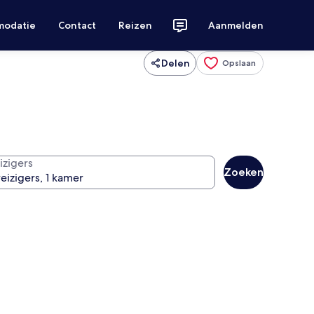
modatie
Contact
Reizen
Aanmelden
Delen
Opslaan
izigers
Zoeken