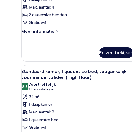
queensize
Max. aantal: 4
bedden
2 queensize bedden
(Free
Gratis wifi
Breakfast)
laden
Meer
Meer informatie
details
over
Standaard
kamer,
Prijzen bekijke
2
queensize
Alle
Hotelkamer met een bed, een zi
bedden
10
Standaard kamer, 1 queensize bed, toegankelijk
(Free
foto's
voor mindervaliden (High Floor)
Breakfast)
voor
Voortreffelijk
8,8
Standaard
8,8 van 10
(3
3 beoordelingen
kamer,
beoordelingen)
32 m²
1
1 slaapkamer
queensize
Max. aantal: 2
bed,
1 queensize bed
toegankelijk
Gratis wifi
voor