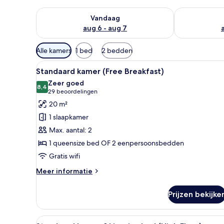
De beschikbaarheid controleren voor vanavond aug 
De beschikbaa
Vandaag
aug 6 - aug 7
Beschikbare
Alle kamers
1 bed
2 bedden
filters
Alle
Een hotelkamer met een groot 
voor
9
Standaard kamer (Free Breakfast)
foto's
kamers
Zeer goed
voor
8,4
8,4 van 10
(29
29 beoordelingen
Standaard
beoordelingen)
20 m²
kamer
1 slaapkamer
(Free
Max. aantal: 2
Breakfast)
1 queensize bed OF 2 eenpersoonsbedden
laden
Gratis wifi
Meer
Meer informatie
details
over
Prijzen bekijke
Standaard
kamer
(Free
Alle
Een kamer met een groot raam m