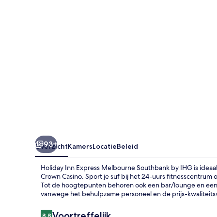
Southbank
by
IHG
93+
Overzicht
Kamers
Locatie
Beleid
Holiday Inn Express Melbourne Southbank by IHG is ideaal
Crown Casino. Sport je suf bij het 24-uurs fitnesscentrum o
Tot de hoogtepunten behoren ook een bar/lounge en een 
vanwege het behulpzame personeel en de prijs-kwaliteit
Beoordelingen
Voortreffelijk
8,8