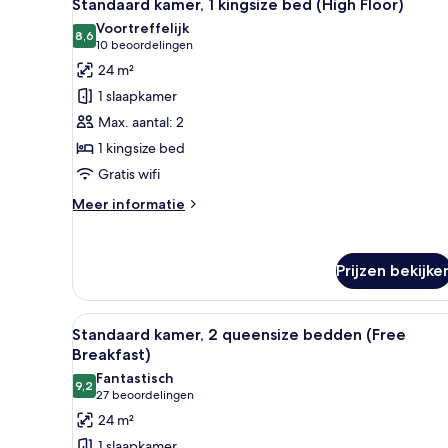
18
Breakfast)
Standaard kamer, 1 kingsize bed (High Floor)
foto's
Voortreffelijk
voor
8,6
8,6 van 10
(10
10 beoordelingen
Standaard
beoordelingen)
24 m²
kamer,
1 slaapkamer
1
Max. aantal: 2
kingsize
1 kingsize bed
bed
Gratis wifi
(High
Floor)
Meer
Meer informatie
laden
details
over
Standaard
Prijzen bekijke
kamer,
1
kingsize
Alle
Uitzicht op de stad vanuit een
bed
8
Standaard kamer, 2 queensize bedden (Free
foto's
(High
Breakfast)
Floor)
voor
Fantastisch
9,2
Standaard
9,2 van 10
(27
27 beoordelingen
kamer,
beoordelingen)
24 m²
2
1 slaapkamer