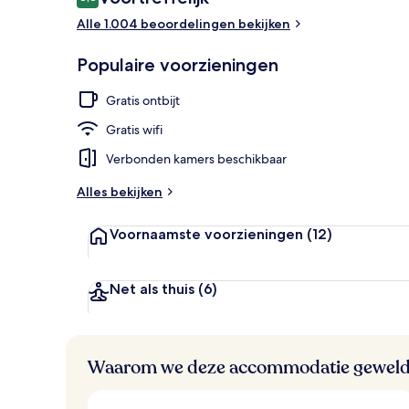
8,8 op 10 –
Alle 1.004 beoordelingen bekijken
Uitzicht op d
Populaire voorzieningen
Gratis ontbijt
Gratis wifi
Verbonden kamers beschikbaar
Alles bekijken
Voornaamste voorzieningen
(12)
Net als thuis
(6)
Waarom we deze accommodatie geweld