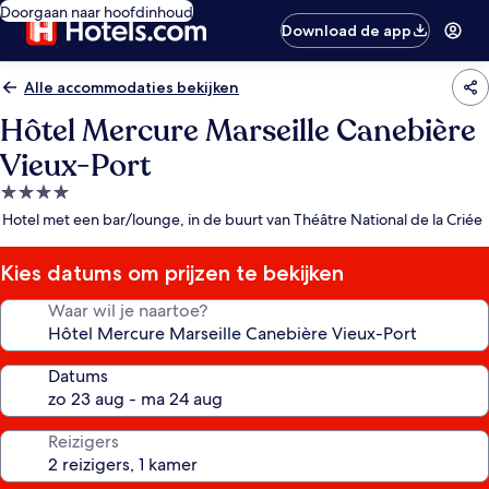
Doorgaan naar hoofdinhoud
Download de app
Alle accommodaties bekijken
Hôtel Mercure Marseille Canebière
Vieux-Port
4.0-
sterrenaccommodatie
Hotel met een bar/lounge, in de buurt van Théâtre National de la Criée
Kies datums om prijzen te bekijken
Waar wil je naartoe?
Datums
Reizigers