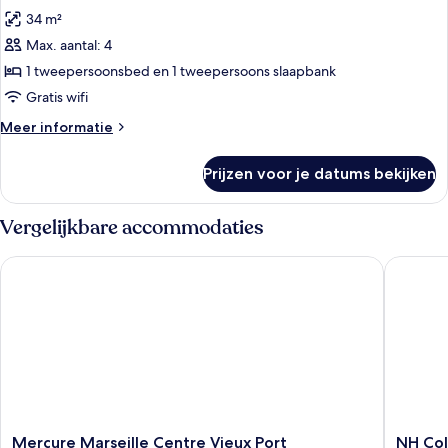
foto's
34 m²
voor
Max. aantal: 4
Familie
suite,
1 tweepersoonsbed en 1 tweepersoons slaapbank
1
Gratis wifi
tweepersoonsbed
Meer
Meer informatie
met
details
slaapbank
over
Prijzen voor je datums bekijken
Familie
laden
suite,
1
Vergelijkbare accommodaties
tweepersoonsbed
met
Mercure Marseille Centre Vieux Port
NH Colle
slaapbank
Mercure
NH
Mercure Marseille Centre Vieux Port
NH Col