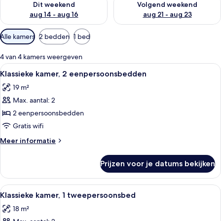
Dit weekend
Volgend weekend
aug 14 - aug 16
aug 21 - aug 23
Beschikbare
Alle kamers
2 bedden
1 bed
filters
voor
4 van 4 kamers weergeven
kamers
Alle
Een hotelkamer met twee bedden, een k
5
Klassieke kamer, 2 eenpersoonsbedden
foto's
19 m²
voor
Max. aantal: 2
Klassieke
kamer,
2 eenpersoonsbedden
2
Gratis wifi
eenpersoonsbedden
Meer
Meer informatie
laden
details
over
Prijzen voor je datums bekijken
Klassieke
kamer,
2
Alle
Een hotelkamer met een bed, een telev
4
eenpersoonsbedden
Klassieke kamer, 1 tweepersoonsbed
foto's
18 m²
voor