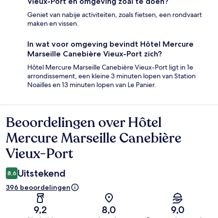
Vieux-Port en omgeving zoal te doen?
Geniet van nabije activiteiten, zoals fietsen, een rondvaart
maken en vissen.
In wat voor omgeving bevindt Hôtel Mercure
Marseille Canebière Vieux-Port zich?
Hôtel Mercure Marseille Canebière Vieux-Port ligt in 1e
arrondissement, een kleine 3 minuten lopen van Station
Noailles en 13 minuten lopen van Le Panier.
Beoordelingen over Hôtel
Beoordelingen
Mercure Marseille Canebière
Vieux-Port
Uitstekend
8,6
396 beoordelingen
9,2
8,0
9,0