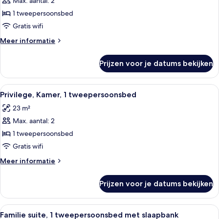
Max. aantal: 2
Klassieke
kamer,
1 tweepersoonsbed
1
Gratis wifi
tweepersoonsbed
Meer
Meer informatie
laden
details
over
Prijzen voor je datums bekijken
Klassieke
kamer,
1
Alle
Een hotelkamer met een groot bed, een
6
tweepersoonsbed
Privilege, Kamer, 1 tweepersoonsbed
foto's
23 m²
voor
Max. aantal: 2
Privilege,
Kamer,
1 tweepersoonsbed
1
Gratis wifi
tweepersoonsbed
Meer
Meer informatie
laden
details
over
Prijzen voor je datums bekijken
Privilege,
Kamer,
1
Alle
Familie suite, 1 tweepersoonsbed met 
7
tweepersoonsbed
Familie suite, 1 tweepersoonsbed met slaapbank