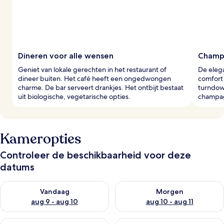
Dineren voor alle wensen
Champ
Geniet van lokale gerechten in het restaurant of
De eleg
dineer buiten. Het café heeft een ongedwongen
comfort
charme. De bar serveert drankjes. Het ontbijt bestaat
turndow
uit biologische, vegetarische opties.
champag
Kameropties
Controleer de beschikbaarheid voor deze
datums
De beschikbaarheid controleren voor vanavond aug 9 - aug 1
De beschikbaarheid controler
Vandaag
Morgen
aug 9 - aug 10
aug 10 - aug 11
De beschikbaarheid controleren voor dit weekend aug 14 - au
De beschikbaarheid controler