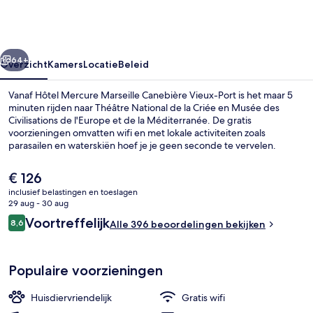
Canebière
Vieux-
Port
rige
Volgende
64+
Overzicht
Kamers
Locatie
Beleid
Vanaf Hôtel Mercure Marseille Canebière Vieux-Port is het maar 5
minuten rijden naar Théâtre National de la Criée en Musée des
Civilisations de l'Europe et de la Méditerranée. De gratis
voorzieningen omvatten wifi en met lokale activiteiten zoals
parasailen en waterskiën hoef je je geen seconde te vervelen.
Bovendien rijd je in slechts vijf minuten naar Les Terrasses du Port en
Notre-Dame de la Garde. Andere reizigers waarderen het
De
€ 126
behulpzame personeel. Het openbaar vervoer vind je op korte
huidige
inclusief belastingen en toeslagen
loopafstand: het is 3 minuten lopen naar Station Noailles en 5
prijs
29 aug - 30 aug
minuten naar Station Vieux-Port.
Een minibar, een kluis op de kamer, e
is
Beoordelingen
Voortreffelijk
8,6
Alle 396 beoordelingen bekijken
€ 126
8,6 op 10 –
Populaire voorzieningen
Huisdiervriendelijk
Gratis wifi