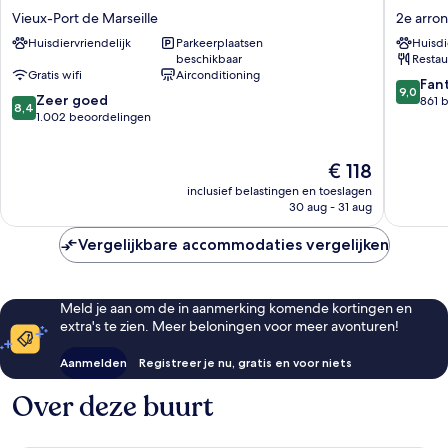
Marseille
Collecti
Vieux-Port de Marseille
2e arro
Centre
Marseill
Huisdiervriendelijk
Parkeerplaatsen
Huisdi
Vieux
2e
beschikbaar
Restau
Port
arrondi
Gratis wifi
Airconditioning
Vieux-
9.0
Fan
9,0
8.4
Port
Zeer goed
van
861 
8,4
van
de
1.002 beoordelingen
10,
10,
Marseille
Fantasti
Zeer
861
De
€ 118
goed,
beoorde
prijs
1.002
inclusief belastingen en toeslagen
is
beoordelingen
30 aug - 31 aug
€ 118
Vergelijkbare accommodaties vergelijken
Meld je aan om de in aanmerking komende kortingen en
extra's te zien. Meer beloningen voor meer avonturen!
Aanmelden
Registreer je nu, gratis en voor niets
Over deze buurt