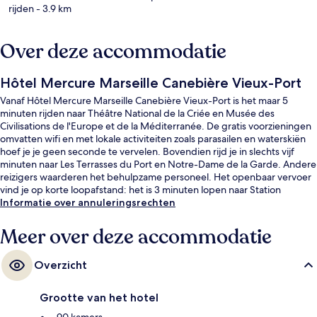
rijden
- 3.9 km
Over deze accommodatie
Hôtel Mercure Marseille Canebière Vieux-Port
Vanaf Hôtel Mercure Marseille Canebière Vieux-Port is het maar 5
minuten rijden naar Théâtre National de la Criée en Musée des
Civilisations de l'Europe et de la Méditerranée. De gratis voorzieningen
omvatten wifi en met lokale activiteiten zoals parasailen en waterskiën
hoef je je geen seconde te vervelen. Bovendien rijd je in slechts vijf
minuten naar Les Terrasses du Port en Notre-Dame de la Garde. Andere
reizigers waarderen het behulpzame personeel. Het openbaar vervoer
vind je op korte loopafstand: het is 3 minuten lopen naar Station
Noailles en 5 minuten naar Station Vieux-Port.
Informatie over annuleringsrechten
Meer over deze accommodatie
Overzicht
Grootte van het hotel
90 kamers