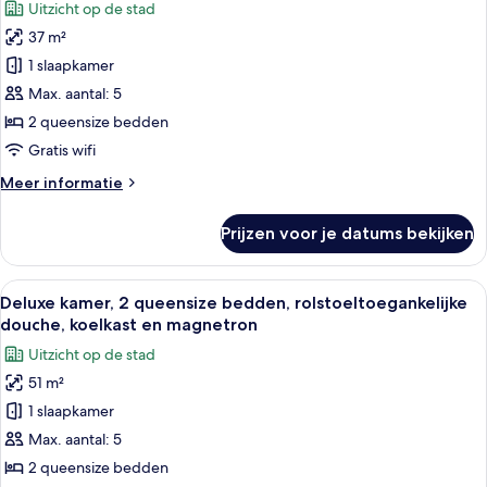
Uitzicht op de stad
en
Klassieke
magnetron,
37 m²
kamer,
uitzicht
1 slaapkamer
2
op
stad
queensize
Max. aantal: 5
bedden,
2 queensize bedden
koelkast
Gratis wifi
en
Meer
Meer informatie
magnetron,
details
uitzicht
over
Prijzen voor je datums bekijken
Klassieke
op
kamer,
stad
2
Alle
Hypoallergeen beddengoed, donzen 
laden
5
queensize
Deluxe kamer, 2 queensize bedden, rolstoeltoegankelijke
foto's
bedden,
douche, koelkast en magnetron
koelkast
voor
Uitzicht op de stad
en
Deluxe
magnetron,
51 m²
kamer,
uitzicht
1 slaapkamer
2
op
stad
queensize
Max. aantal: 5
bedden,
2 queensize bedden