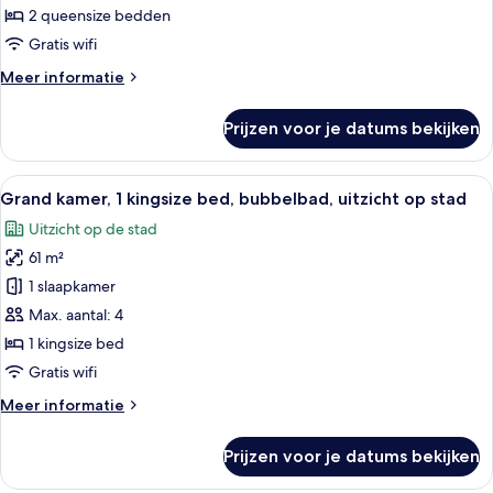
bedden,
2 queensize bedden
koelkast
Gratis wifi
en
Meer
Meer informatie
magnetron,
details
uitzicht
over
Prijzen voor je datums bekijken
Deluxe
op
kamer,
stad
2
Alle
Een moderne hotellobby met een recept
laden
6
queensize
Grand kamer, 1 kingsize bed, bubbelbad, uitzicht op stad
foto's
bedden,
Uitzicht op de stad
koelkast
voor
en
61 m²
Grand
magnetron,
kamer,
1 slaapkamer
uitzicht
1
op
Max. aantal: 4
stad
kingsize
1 kingsize bed
bed,
Gratis wifi
bubbelbad,
Meer
Meer informatie
uitzicht
details
op
over
Prijzen voor je datums bekijken
stad
Grand
kamer,
laden