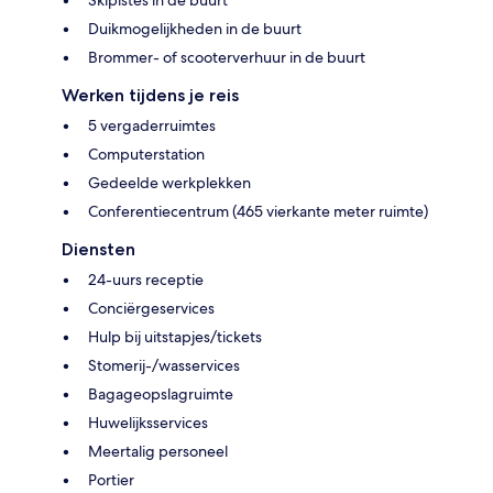
Skipistes in de buurt
Duikmogelijkheden in de buurt
Brommer- of scooterverhuur in de buurt
Werken tijdens je reis
5 vergaderruimtes
Computerstation
Gedeelde werkplekken
Conferentiecentrum (465 vierkante meter ruimte)
Diensten
24-uurs receptie
Conciërgeservices
Hulp bij uitstapjes/tickets
Stomerij-/wasservices
Bagageopslagruimte
Huwelijksservices
Meertalig personeel
Portier