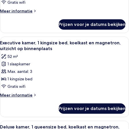
rolstoeltoegankelijke
Gratis wifi
douche,
Meer
Meer informatie
koelkast
details
en
over
Prijzen voor je datums bekijken
Deluxe
magnetron
kamer,
laden
2
Alle
Een neutraal ogende woonkamer met e
5
queensize
Executive kamer, 1 kingsize bed, koelkast en magnetron,
foto's
bedden,
uitzicht op binnenplaats
rolstoeltoegankelijke
voor
52 m²
douche,
Executive
koelkast
1 slaapkamer
kamer,
en
Max. aantal: 3
1
magnetron
kingsize
1 kingsize bed
bed,
Gratis wifi
koelkast
Meer
Meer informatie
en
details
magnetron,
over
Prijzen voor je datums bekijken
Executive
uitzicht
kamer,
op
1
Alle
Een hotelkamer met een bed, nachtkast
binnenplaats
9
kingsize
Deluxe kamer, 1 queensize bed, koelkast en magnetron,