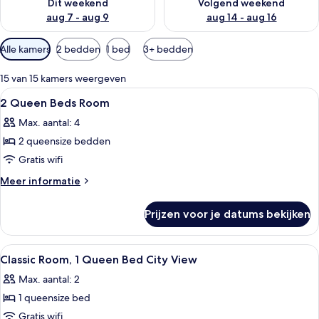
Dit weekend
Volgend weekend
aug 7 - aug 9
aug 14 - aug 16
Beschikbare
Alle kamers
2 bedden
1 bed
3+ bedden
filters
voor
15 van 15 kamers weergeven
kamers
Alle
Hypoallergeen beddengoed, donzen 
3
2 Queen Beds Room
foto's
Max. aantal: 4
voor
2 queensize bedden
2
Queen
Gratis wifi
Beds
Meer
Meer informatie
Room
details
over
laden
Prijzen voor je datums bekijken
2
Queen
Beds
Alle
Lobby
14
Room
Classic Room, 1 Queen Bed City View
foto's
Max. aantal: 2
voor
1 queensize bed
Classic
Room,
Gratis wifi