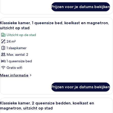
laden
over
Prijzen voor je datums bekijken
Premium
kamer,
2
Alle
Een hotelkamer met een bed, nachtkast
6
queensize
Klassieke kamer, 1 queensize bed, koelkast en magnetron,
foto's
bedden,
uitzicht op stad
rolstoeltoegankelijke
voor
Uitzicht op de stad
douche,
Klassieke
bubbelbad
24 m²
kamer,
1 slaapkamer
1
queensize
Max. aantal: 2
bed,
1 queensize bed
koelkast
Gratis wifi
en
Meer
Meer informatie
magnetron,
details
uitzicht
over
Prijzen voor je datums bekijken
Klassieke
op
kamer,
stad
1
Alle
Een hotelkamer met twee bedden, een 
laden
5
queensize
Klassieke kamer, 2 queensize bedden, koelkast en
foto's
bed,
magnetron, uitzicht op stad
koelkast
voor