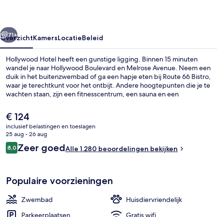
rige
Volgende
71+
Overzicht
Kamers
Locatie
Beleid
Hollywood Hotel heeft een gunstige ligging. Binnen 15 minuten
wandel je naar Hollywood Boulevard en Melrose Avenue. Neem een
duik in het buitenzwembad of ga een hapje eten bij Route 66 Bistro,
waar je terechtkunt voor het ontbijt. Andere hoogtepunten die je te
wachten staan, zijn een fitnesscentrum, een sauna en een
kinderzwembad. Andere reizigers zijn erg te spreken over het
behulpzame personeel en de locatie. De accommodatie ligt op
De
€ 124
korte loopafstand van het openbaar vervoer: het is 5 minuten lopen
huidige
inclusief belastingen en toeslagen
naar Vermont - Santa Monica Station en 7 minuten naar Vermont -
prijs
25 aug - 26 aug
Sunset Station.
Terras
is
Beoordelingen
Zeer goed
8,0
Alle 1.280 beoordelingen bekijken
€ 124
8,0 op 10 –
Populaire voorzieningen
Zwembad
Huisdiervriendelijk
Parkeerplaatsen
Gratis wifi