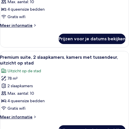
slaapkamers,
Max. aantal: 10
kamers
4 queensize bedden
met
Gratis wifi
tussendeur,
Meer
Meer informatie
uitzicht
details
op
over
Prijzen voor je datums bekijken
Klassieke
stad
suite,
laden
2
Alle
Hypoallergeen beddengoed, donzen 
5
slaapkamers,
Premium suite, 2 slaapkamers, kamers met tussendeur,
foto's
kamers
uitzicht op stad
met
voor
Uitzicht op de stad
tussendeur,
Premium
uitzicht
78 m²
suite,
op
2 slaapkamers
2
stad
slaapkamers,
Max. aantal: 10
kamers
4 queensize bedden
met
Gratis wifi
tussendeur,
Meer
Meer informatie
uitzicht
details
op
over