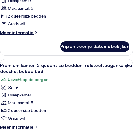
1 slaapkamer
kamer,
City
Max. aantal: 5
2
View
queensize
2 queensize bedden
bedden,
Gratis wifi
koelkast
Meer
Meer informatie
en
details
magnetron,
over
Prijzen voor je datums bekijken
Premium
aan
kamer,
de
2
Alle
Een hotelkamer met twee bedden, een 
binnenplaats
7
queensize
Premium kamer, 2 queensize bedden, rolstoeltoegankelijke
foto's
bedden,
laden
douche, bubbelbad
koelkast
voor
Uitzicht op de bergen
en
Premium
magnetron,
52 m²
kamer,
aan
1 slaapkamer
2
de
binnenplaats
queensize
Max. aantal: 5
bedden,
2 queensize bedden
rolstoeltoegankelijke
Gratis wifi
douche,
Meer
Meer informatie
bubbelbad
details