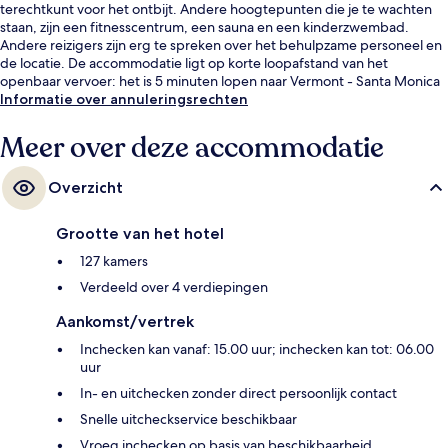
terechtkunt voor het ontbijt. Andere hoogtepunten die je te wachten
staan, zijn een fitnesscentrum, een sauna en een kinderzwembad.
Andere reizigers zijn erg te spreken over het behulpzame personeel en
de locatie. De accommodatie ligt op korte loopafstand van het
openbaar vervoer: het is 5 minuten lopen naar Vermont - Santa Monica
Station en 7 minuten naar Vermont - Sunset Station.
Informatie over annuleringsrechten
Meer over deze accommodatie
Overzicht
Grootte van het hotel
127 kamers
Verdeeld over 4 verdiepingen
Aankomst/vertrek
Inchecken kan vanaf: 15.00 uur; inchecken kan tot: 06.00
uur
In- en uitchecken zonder direct persoonlijk contact
Snelle uitcheckservice beschikbaar
Vroeg inchecken op basis van beschikbaarheid