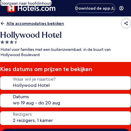
Doorgaan naar hoofdinhoud
Download de app
Alle accommodaties bekijken
Hollywood Hotel
3.5-
sterrenaccommodatie
Hotel voor families met een buitenzwembad, in de buurt van
Hollywood Boulevard
Kies datums om prijzen te bekijken
Waar wil je naartoe?
Datums
Reizigers