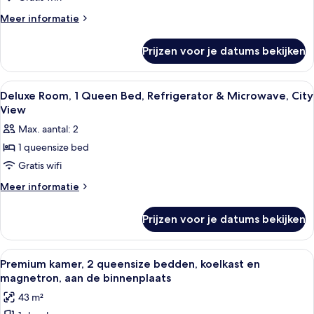
1
Meer
Meer informatie
Queen
details
over
Bed
Prijzen voor je datums bekijken
Classic
City
Room,
View
1
Alle
Een hotelkamer met een bed, nachtkastj
11
laden
Queen
Deluxe Room, 1 Queen Bed, Refrigerator & Microwave, City
foto's
Bed
View
City
voor
Max. aantal: 2
View
Deluxe
1 queensize bed
Room,
Gratis wifi
1
Queen
Meer
Meer informatie
details
Bed,
over
Refrigerator
Prijzen voor je datums bekijken
Deluxe
&
Room,
Microwave,
1
Alle
Een moderne hotelkamer met een bank
5
Queen
City
Premium kamer, 2 queensize bedden, koelkast en
foto's
Bed,
magnetron, aan de binnenplaats
View
Refrigerator
voor
laden
43 m²
&
Premium
Microwave,