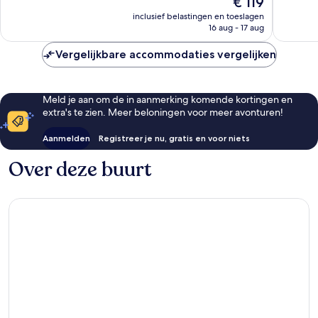
€ 119
goed,
1.229
prijs
822
beoorde
inclusief belastingen en toeslagen
is
beoordelingen
16 aug - 17 aug
€ 119
Vergelijkbare accommodaties vergelijken
Meld je aan om de in aanmerking komende kortingen en
extra's te zien. Meer beloningen voor meer avonturen!
Aanmelden
Registreer je nu, gratis en voor niets
Over deze buurt