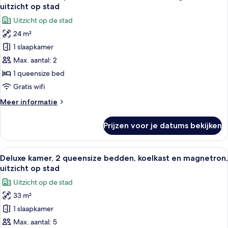
foto's
bed,
laden
uitzicht op stad
koelkast
voor
Uitzicht op de stad
en
Deluxe
magnetron,
24 m²
kamer,
uitzicht
1 slaapkamer
1
op
binnenplaats
queensize
Max. aantal: 2
bed,
1 queensize bed
koelkast
Gratis wifi
en
Meer
Meer informatie
magnetron,
details
uitzicht
over
Prijzen voor je datums bekijken
Deluxe
op
kamer,
stad
1
Alle
Hypoallergeen beddengoed, donzen 
laden
6
queensize
Deluxe kamer, 2 queensize bedden, koelkast en magnetron,
foto's
bed,
uitzicht op stad
koelkast
voor
Uitzicht op de stad
en
Deluxe
magnetron,
33 m²
kamer,
uitzicht
1 slaapkamer
2
op
stad
queensize
Max. aantal: 5