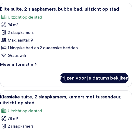
1
Alle
Hypoallergeen beddengoed, donzen 
6
kingsize
Elite suite, 2 slaapkamers, bubbelbad, uitzicht op stad
foto's
bed,
Uitzicht op de stad
bubbelbad,
voor
uitzicht
94 m²
Elite
op
suite,
2 slaapkamers
stad
2
Max. aantal: 9
slaapkamers,
1 kingsize bed en 2 queensize bedden
bubbelbad,
Gratis wifi
uitzicht
Meer
Meer informatie
op
details
stad
over
Prijzen voor je datums bekijken
laden
Elite
suite,
2
Alle
Hypoallergeen beddengoed, donzen 
5
slaapkamers,
Klassieke suite, 2 slaapkamers, kamers met tussendeur,
foto's
bubbelbad,
uitzicht op stad
uitzicht
voor
Uitzicht op de stad
op
Klassieke
stad
78 m²
suite,
2 slaapkamers
2