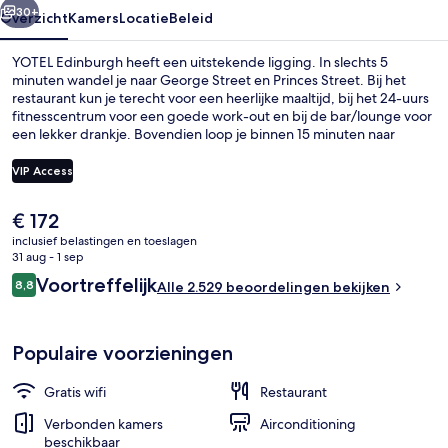
30+
Overzicht
Kamers
Locatie
Beleid
YOTEL Edinburgh heeft een uitstekende ligging. In slechts 5
minuten wandel je naar George Street en Princes Street. Bij het
restaurant kun je terecht voor een heerlijke maaltijd, bij het 24-uurs
fitnesscentrum voor een goede work-out en bij de bar/lounge voor
een lekker drankje. Bovendien loop je binnen 15 minuten naar
Princes Street-tuinen en St. Andrew Square. Andere reizigers zijn
heel enthousiast over het behulpzame personeel en het ontbijt. De
VIP Access
accommodatie ligt op korte loopafstand van het openbaar vervoer:
het is 9 minuten lopen naar Princes Street Tramhalte en 12 minuten
De
€ 172
naar St Andrew Square Tramhalte.
Dagelijks ontbijtbuffet (toeslag)
huidige
inclusief belastingen en toeslagen
prijs
31 aug - 1 sep
is
Beoordelingen
Voortreffelijk
8,8
Alle 2.529 beoordelingen bekijken
€ 172
8,8 op 10 –
Populaire voorzieningen
Gratis wifi
Restaurant
Verbonden kamers
Airconditioning
beschikbaar