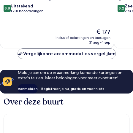
West
Edinbur
End
Haymark
8.8
8.2
Uitstekend
Zee
8,8
8,2
West
van
van
1.701 beoordelingen
293 
End
10,
10,
Uitstekend,
Zeer
1.701
goed,
De
€ 177
beoordelingen
293
prijs
beoorde
inclusief belastingen en toeslagen
is
31 aug - 1 sep
€ 177
Vergelijkbare accommodaties vergelijken
Meld je aan om de in aanmerking komende kortingen en
extra's te zien. Meer beloningen voor meer avonturen!
Aanmelden
Registreer je nu, gratis en voor niets
Over deze buurt