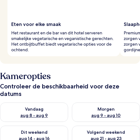
Eten voor elke smaak
Slaaph
Het restaurant en de bar van dit hotel serveren
Premium
smakelijke vegetarische en veganistische gerechten.
zorgen 
Het ontbijtbuffet biedt vegetarische opties voor de
zorgen v
ochtend.
gordijn
Kameropties
Controleer de beschikbaarheid voor deze
datums
De beschikbaarheid controleren voor vanavond aug 8 - aug 9
De beschikbaarheid controler
Vandaag
Morgen
aug 8 - aug 9
aug 9 - aug 10
De beschikbaarheid controleren voor dit weekend aug 14 - au
De beschikbaarheid controler
Dit weekend
Volgend weekend
aug 14 - aug 16
aug 21 - aug 23