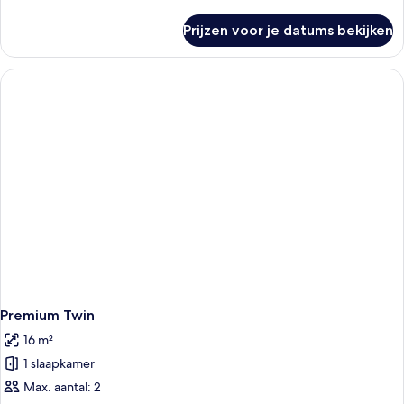
details
over
Prijzen voor je datums bekijken
Premium
King
Premium Twin
16 m²
1 slaapkamer
Max. aantal: 2