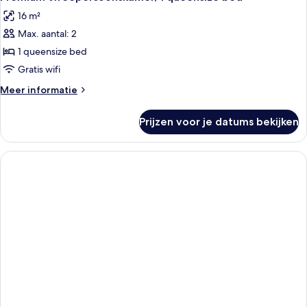
16 m²
Max. aantal: 2
1 queensize bed
Gratis wifi
Meer
Meer informatie
details
over
Prijzen voor je datums bekijken
Premium
tweepersoonskamer,
1
queensize
bed