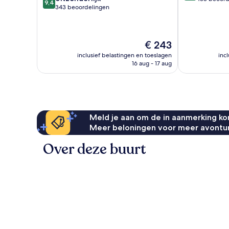
9,4
van
343 beoordelingen
10,
10,
Fantastisch,
Uitzonderlijk,
438
343
beoordelinge
De
€ 243
beoordelingen
prijs
inclusief belastingen en toeslagen
inc
is
16 aug - 17 aug
€ 243
Meld je aan om de in aanmerking kom
Meer beloningen voor meer avontu
Over deze buurt