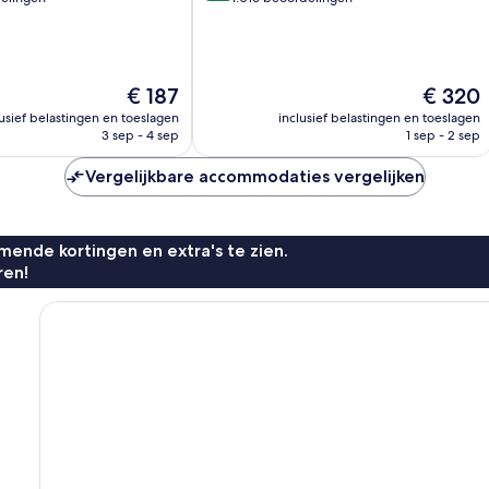
10,
Uitstekend,
1.016
n
beoordelingen
De
De
€ 187
€ 320
prijs
prijs
lusief belastingen en toeslagen
inclusief belastingen en toeslagen
is
is
3 sep - 4 sep
1 sep - 2 sep
€ 187
€ 320
Vergelijkbare accommodaties vergelijken
ende kortingen en extra's te zien.
ren!