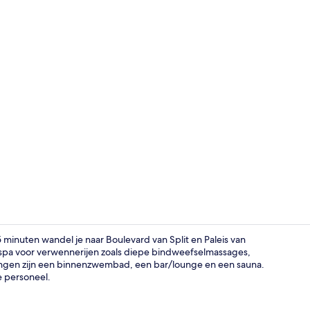
Standaard tw
 minuten wandel je naar Boulevard van Split en Paleis van
e spa voor verwennerijen zoals diepe bindweefselmassages,
ngen zijn een binnenzwembad, een bar/lounge en een sauna.
Dineren
e personeel.