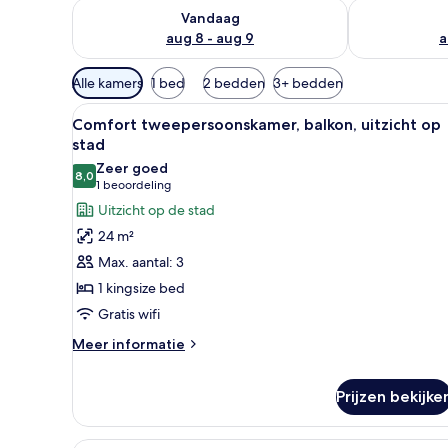
De beschikbaarheid controleren voor vanavond aug 
De beschikbaa
Vandaag
aug 8 - aug 9
a
Beschikbare
Alle kamers
1 bed
2 bedden
3+ bedden
filters
Alle
Een moderne hotelkamer met ee
voor
6
Comfort tweepersoonskamer, balkon, uitzicht op
foto's
kamers
stad
voor
Zeer goed
8,0
Comfort
8,0 van 10
(1
1 beoordeling
tweepersoonskamer,
beoordeling)
Uitzicht op de stad
balkon,
24 m²
uitzicht
Max. aantal: 3
op
1 kingsize bed
stad
Gratis wifi
laden
Meer
Meer informatie
details
over
Prijzen bekijke
Comfort
tweepersoonskamer,
balkon,
Een hotelkamer met een groot b