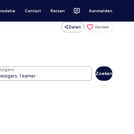
modatie
Contact
Reizen
Aanmelden
Delen
Opslaan
izigers
Zoeken