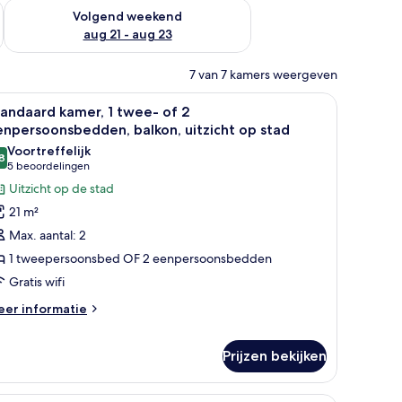
dit weekend aug 14 - aug 16
De beschikbaarheid controleren voor volgend weekend aug 2
Volgend weekend
aug 21 - aug 23
7 van 7 kamers weergeven
 door het raam.
ffeerd hoofdeinde, een groot bed met witte lakens, een klein rond tafelt
le
Een moderne hotelkamer met een groot bed, ee
9
andaard kamer, 1 twee- of 2
oto's
npersoonsbedden, balkon, uitzicht op stad
oor
Voortreffelijk
8
tandaard
8,8 van 10
(5
5 beoordelingen
amer,
beoordelingen)
Uitzicht op de stad
21 m²
wee-
Max. aantal: 2
f
1 tweepersoonsbed OF 2 eenpersoonsbedden
Gratis wifi
enpersoonsbedden,
alkon,
eer
er informatie
tails
tzicht
er
p
Prijzen bekijken
andaard
tad
mer,
aden
e stoel, een televisie en een balkon met uitzicht op gebouwen.
Een moderne hotelkamer met een gestapeld ho