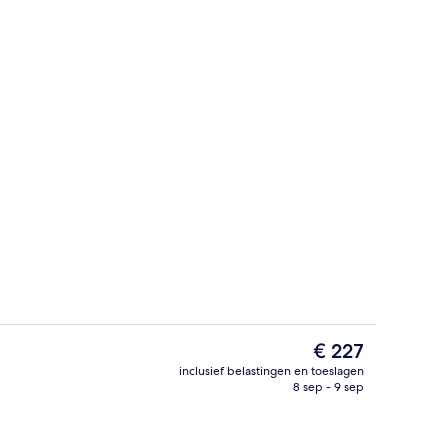
eepersoonskamer, uitzicht op stad | Hypoallergeen beddengoed, een miniba
Spabad binnen
De
€ 227
huidige
inclusief belastingen en toeslagen
prijs
8 sep - 9 sep
Interieur
is
€ 227