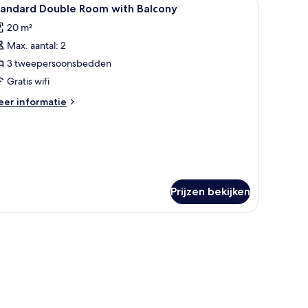
le
ee-
1
tandard Double Room with Balcony
oto's
20 m²
oor
npersoonsbedden,
Max. aantal: 2
tandard
lkon,
ouble
3 tweepersoonsbedden
tzicht
p
oom
Gratis wifi
ad
ith
eer
er informatie
alcony
tails
aden
er
andard
uble
oom
th
lcony
Prijzen bekijken
piegel.