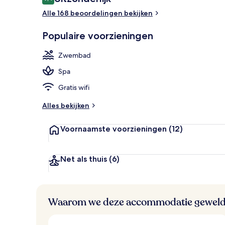
9,4 op 10 –
Alle 168 beoordelingen bekijken
Een sauna, 
Populaire voorzieningen
Zwembad
Spa
Gratis wifi
Alles bekijken
Voornaamste voorzieningen
(12)
Net als thuis
(6)
Waarom we deze accommodatie geweld