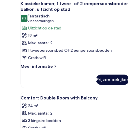
Alle
uitzicht
5
Klassieke kamer, 1 twee- of 2 eenpersoonsbedden
op
foto's
balkon, uitzicht op stad
stad
voor
Fantastisch
9,2
Klassieke
9,2 van 10
(9
9 beoordelingen
kamer,
beoordelingen)
Uitzicht op de stad
1
19 m²
twee-
Max. aantal: 2
of
1 tweepersoonsbed OF 2 eenpersoonsbedden
2
Gratis wifi
eenpersoonsbedden,
balkon,
Meer
Meer informatie
details
uitzicht
over
op
Prijzen bekijke
Klassieke
stad
kamer,
laden
1
Alle
Een moderne slaapkamer met e
1
twee-
Comfort Double Room with Balcony
foto's
of
24 m²
2
voor
eenpersoonsbedden,
Max. aantal: 2
Comfort
balkon,
Double
3 kingsize bedden
uitzicht
Room
op
Gratis wifi