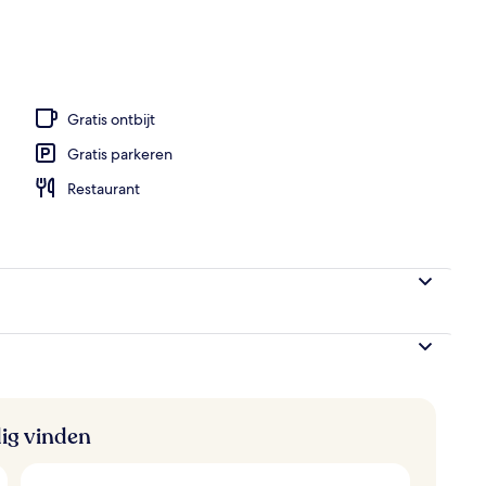
een stoombad, een Turks bad/hammam, lichaamsbehandelingen
Gratis ontbijt
Gratis parkeren
Restaurant
ig vinden