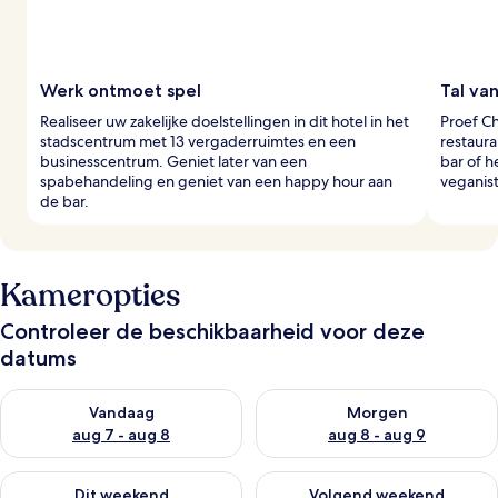
Werk ontmoet spel
Tal va
Realiseer uw zakelijke doelstellingen in dit hotel in het
Proef Ch
stadscentrum met 13 vergaderruimtes en een
restaura
businesscentrum. Geniet later van een
bar of h
spabehandeling en geniet van een happy hour aan
veganist
de bar.
Kameropties
Controleer de beschikbaarheid voor deze
datums
De beschikbaarheid controleren voor vanavond aug 7 - aug 8
De beschikbaarheid controler
Vandaag
Morgen
aug 7 - aug 8
aug 8 - aug 9
De beschikbaarheid controleren voor dit weekend aug 7 - aug
De beschikbaarheid controler
Dit weekend
Volgend weekend