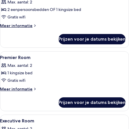
Max. aantal: 2
Room
voor
(Newly
2 eenpersoonsbedden OF 1 kingsize bed
Deluxe
Renovated)
Room
Gratis wifi
laden
Meer
Meer informatie
details
over
Prijzen voor je datums bekijken
Deluxe
Room
Alle
Een kluis op de kamer, een bureau, e
5
Premier Room
foto's
Max. aantal: 2
voor
1 kingsize bed
Premier
Room
Gratis wifi
laden
Meer
Meer informatie
details
over
Prijzen voor je datums bekijken
Premier
Room
Alle
Een kluis op de kamer, een bureau, e
6
Executive Room
foto's
Max. aantal: 2