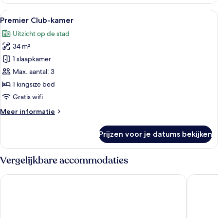
kamer
Alle
Een hotelkamer met een bed, bureau, st
7
Premier Club-kamer
foto's
Uitzicht op de stad
voor
34 m²
Premier
Club-
1 slaapkamer
kamer
Max. aantal: 3
laden
1 kingsize bed
Gratis wifi
Meer
Meer informatie
details
over
Prijzen voor je datums bekijken
Premier
Club-
kamer
Vergelijkbare accommodaties
Wyndham Singapore Hotel
Pan Paci