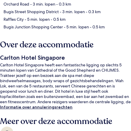
Orchard Road
- 3 min. lopen
- 0.3 km
Bugis Street Shopping District
- 3 min. lopen
- 0.3 km
Raffles City
- 5 min. lopen
- 0.5 km
Bugis Junction Shopping Center
- 5 min. lopen
- 0.5 km
Over deze accommodatie
Carlton Hotel Singapore
Carlton Hotel Singapore heeft een fantastische ligging op slechts 5
minuten lopen van Cathedral of the Good Shepherd en CHIJMES.
Trakteer jezelf op een bezoek aan de spa met diepe
bindweefselmassages, body wraps of gezichtsbehandelingen. Wah
Lok, een van de 5 restaurants, serveert Chinese gerechten en is
geopend voor lunch en diner. Dit hotel in luxe stijl heeft ook
topfaciliteiten zoals een buitenzwembad, een bar aan het zwembad en
een fitnesscentrum. Andere reizigers waarderen de centrale ligging, de
bezienswaardigheden en de nabijheid van het openbaar vervoer: naar
Informatie over annuleringsrechten
Station Bras Basah is het 3 minuten lopen en naar Station Esplanade 5
minuten.
Meer over deze accommodatie