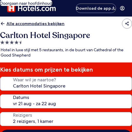
Doorgaan naar hoofdinhoud
Download de app
Alle accommodaties bekijken
Carlton Hotel Singapore
4.5-
sterrenaccommodatie
Hotel in luxe stijl met 5 restaurants, in de buurt van Cathedral of the
Good Shepherd
Kies datums om prijzen te bekijken
Waar wil je naartoe?
Datums
Reizigers