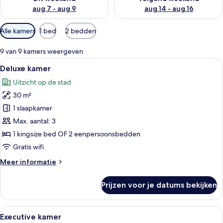
aug 7 - aug 9
aug 14 - aug 16
Beschikbare
Alle kamers
1 bed
2 bedden
filters
voor
9 van 9 kamers weergeven
kamers
Alle
Een hotelkamer met een bed, bureau, sto
6
Deluxe kamer
foto's
Uitzicht op de stad
voor
30 m²
Deluxe
kamer
1 slaapkamer
laden
Max. aantal: 3
1 kingsize bed OF 2 eenpersoonsbedden
Gratis wifi
Meer
Meer informatie
details
over
Prijzen voor je datums bekijken
Deluxe
kamer
Alle
Een hotelkamer met een bed, een burea
5
Executive kamer
foto's