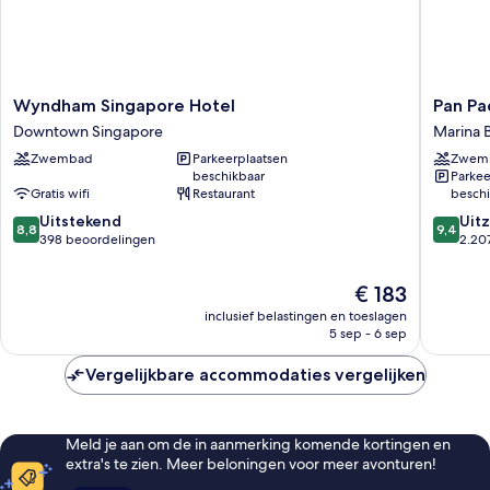
Wyndham
Pan
Wyndham Singapore Hotel
Pan Pa
Singapore
Pacific
Downtown Singapore
Marina 
Hotel
Singapo
Zwembad
Parkeerplaatsen
Zwem
Downtown
Marina
beschikbaar
Parkee
Singapore
Bay
Gratis wifi
Restaurant
beschi
8.8
9.4
Uitstekend
Uitz
8,8
9,4
van
van
398 beoordelingen
2.20
10,
10,
Uitstekend,
Uitzonder
De
€ 183
398
2.207
prijs
inclusief belastingen en toeslagen
beoordelingen
beoorde
is
5 sep - 6 sep
€ 183
Vergelijkbare accommodaties vergelijken
Meld je aan om de in aanmerking komende kortingen en
extra's te zien. Meer beloningen voor meer avonturen!