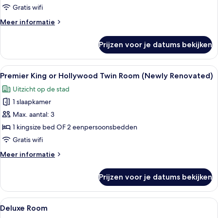
Twin
Gratis wifi
Room
Meer
Meer informatie
(Newly
details
Renovated)
over
Prijzen voor je datums bekijken
Premier
laden
Club
King
Alle
Premier King or Hollywood Twin Room 
4
or
Premier King or Hollywood Twin Room (Newly Renovated)
foto's
Hollywood
Uitzicht op de stad
Twin
voor
Room
1 slaapkamer
Premier
(Newly
King
Max. aantal: 3
Renovated)
or
1 kingsize bed OF 2 eenpersoonsbedden
Hollywood
Gratis wifi
Twin
Meer
Meer informatie
Room
details
(Newly
over
Prijzen voor je datums bekijken
Premier
Renovated)
King
laden
or
Alle
Een kluis op de kamer, een bureau, e
6
Hollywood
Deluxe Room
foto's
Twin