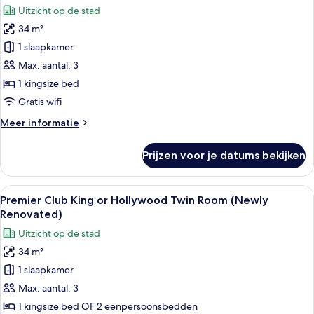
Uitzicht op de stad
voor
34 m²
Executive
kamer
1 slaapkamer
laden
Max. aantal: 3
1 kingsize bed
Gratis wifi
Meer
Meer informatie
details
over
Prijzen voor je datums bekijken
Executive
kamer
Alle
Premier Club King or Hollywood Twin 
4
Premier Club King or Hollywood Twin Room (Newly
foto's
Renovated)
voor
Uitzicht op de stad
Premier
34 m²
Club
1 slaapkamer
King
or
Max. aantal: 3
Hollywood
1 kingsize bed OF 2 eenpersoonsbedden