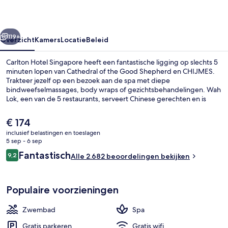
rige
Volgende
119+
Overzicht
Kamers
Locatie
Beleid
Carlton Hotel Singapore heeft een fantastische ligging op slechts 5
minuten lopen van Cathedral of the Good Shepherd en CHIJMES.
Trakteer jezelf op een bezoek aan de spa met diepe
bindweefselmassages, body wraps of gezichtsbehandelingen. Wah
Lok, een van de 5 restaurants, serveert Chinese gerechten en is
geopend voor lunch en diner. Dit hotel in luxe stijl heeft ook
topfaciliteiten zoals een buitenzwembad, een bar aan het zwembad
De
€ 174
en een fitnesscentrum. Andere reizigers waarderen de centrale
huidige
inclusief belastingen en toeslagen
ligging, de bezienswaardigheden en de nabijheid van het openbaar
prijs
5 sep - 6 sep
vervoer: naar Station Bras Basah is het 3 minuten lopen en naar
Exterieur
is
Beoordelingen
Station Esplanade 5 minuten.
Fantastisch
9,2
Alle 2.682 beoordelingen bekijken
€ 174
9,2 op 10 –
Populaire voorzieningen
Zwembad
Spa
Gratis parkeren
Gratis wifi