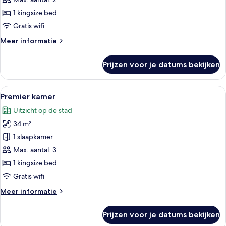
voor
1 kingsize bed
Executive
Room
Gratis wifi
laden
Meer
Meer informatie
details
over
Prijzen voor je datums bekijken
Executive
Room
Alle
Een hotelkamer met een groot bed, een
7
Premier kamer
foto's
Uitzicht op de stad
voor
34 m²
Premier
kamer
1 slaapkamer
laden
Max. aantal: 3
1 kingsize bed
Gratis wifi
Meer
Meer informatie
details
over
Prijzen voor je datums bekijken
Premier