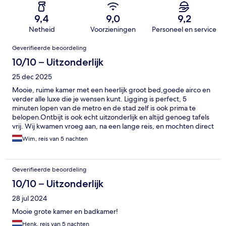
9,4
9,0
9,2
Netheid
Voorzieningen
Personeel en service
Beoordelingen
Geverifieerde beoordeling
10/10 – Uitzonderlijk
25 dec 2025
Mooie, ruime kamer met een heerlijk groot bed,goede airco en
verder alle luxe die je wensen kunt. Ligging is perfect, 5
minuten lopen van de metro en de stad zelf is ook prima te
belopen.Ontbijt is ook echt uitzonderlijk en altijd genoeg tafels
vrij. Wij kwamen vroeg aan, na een lange reis, en mochten direct
naar de kamer. Echt een heel fijn hotel, heeft ons verblijf van 5
Wim, reis van 5 nachten
dagen bijzonder aangenaam gemaakt.
Geverifieerde beoordeling
10/10 – Uitzonderlijk
28 jul 2024
Mooie grote kamer en badkamer!
Henk, reis van 5 nachten