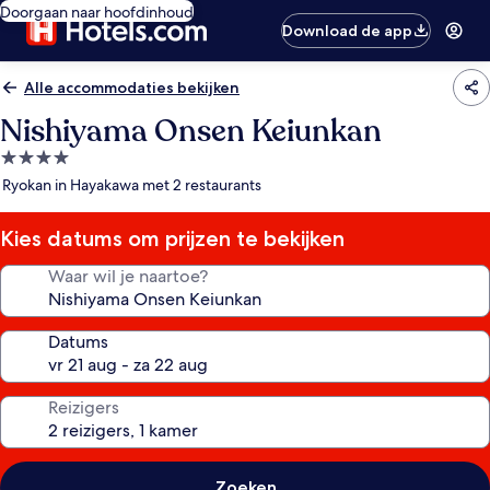
Doorgaan naar hoofdinhoud
Download de app
Alle accommodaties bekijken
Nishiyama Onsen Keiunkan
4.0-
sterrenaccommodatie
Ryokan in Hayakawa met 2 restaurants
Kies datums om prijzen te bekijken
Waar wil je naartoe?
Datums
Reizigers
Zoeken