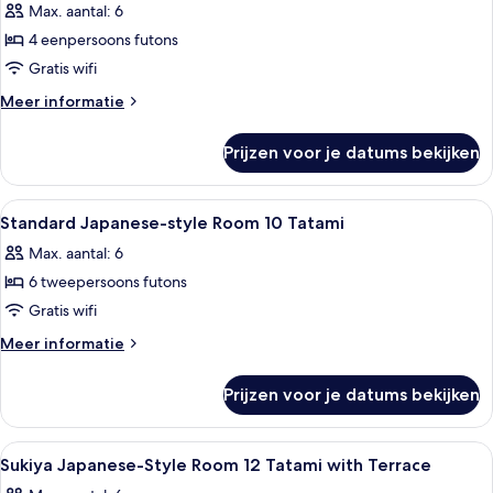
kamer
Max. aantal: 6
(Japanese
4 eenpersoons futons
Style
Gratis wifi
Room
Meer
Meer informatie
for
details
4
over
Prijzen voor je datums bekijken
Standaard
People)
kamer
laden
(Japanese
Alle
Een traditionele Japanse kamer met ta
1
Style
Standard Japanese-style Room 10 Tatami
foto's
Room
Max. aantal: 6
for
voor
4
6 tweepersoons futons
Standard
People)
Japanese-
Gratis wifi
style
Meer
Meer informatie
Room
details
over
10
Prijzen voor je datums bekijken
Standard
Tatami
Japanese-
laden
style
Alle
Een traditionele Japanse kamer met ta
1
Room
Sukiya Japanese-Style Room 12 Tatami with Terrace
foto's
10