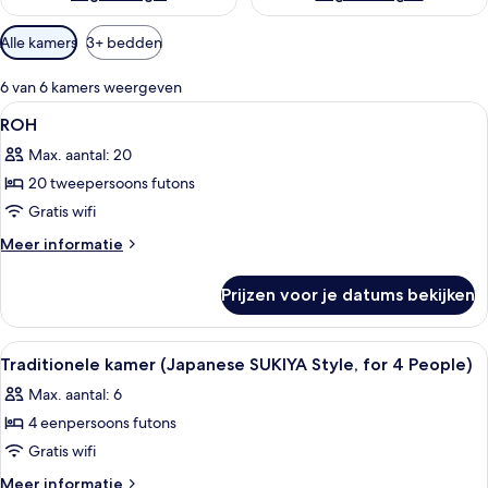
r
s
Beschikbare
Alle kamers
3+ bedden
filters
voor
6 van 6 kamers weergeven
kamers
Alle
Een vergaderzaal met een lange tafel,
1
ROH
foto's
Max. aantal: 20
voor
20 tweepersoons futons
ROH
laden
Gratis wifi
Meer
Meer informatie
details
over
Prijzen voor je datums bekijken
ROH
Alle
Traditionele kamer (Japanese SUKIYA Sty
1
Traditionele kamer (Japanese SUKIYA Style, for 4 People)
foto's
Max. aantal: 6
voor
4 eenpersoons futons
Traditionele
kamer
Gratis wifi
(Japanese
Meer
Meer informatie