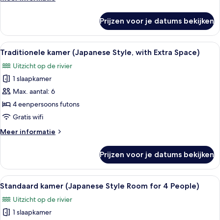
SUKIYA
details
over
Style,
Prijzen voor je datums bekijken
Traditionele
for
kamer
4
(Japanese
Alle
Een traditionele Japanse kamer met ta
1
People)
SUKIYA
Traditionele kamer (Japanese Style, with Extra Space)
foto's
Style,
laden
Uitzicht op de rivier
for
voor
4
1 slaapkamer
Traditionele
People)
kamer
Max. aantal: 6
(Japanese
4 eenpersoons futons
Style,
Gratis wifi
with
Meer
Meer informatie
Extra
details
Space)
over
Prijzen voor je datums bekijken
Traditionele
laden
kamer
(Japanese
Alle
Een traditionele Japanse kamer met ta
2
Style,
Standaard kamer (Japanese Style Room for 4 People)
foto's
with
Uitzicht op de rivier
Extra
voor
Space)
1 slaapkamer
Standaard