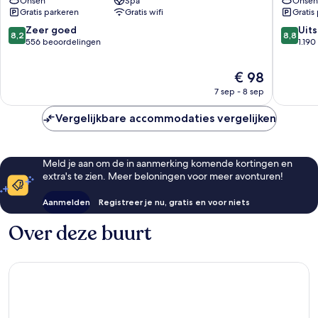
Onsen
Spa
Onsen
Resort
Onsen
Gratis parkeren
Gratis wifi
Gratis
&
Resort
Spa
Fujiyosh
8.2
8.8
Zeer goed
Uit
8,2
8,8
Hokuto
van
van
556 beoordelingen
1.19
10,
10,
Zeer
Uitstek
De
€ 98
goed,
1.190
prijs
7 sep - 8 sep
556
beoorde
is
beoordelingen
€ 98
Vergelijkbare accommodaties vergelijken
Meld je aan om de in aanmerking komende kortingen en
extra's te zien. Meer beloningen voor meer avonturen!
Aanmelden
Registreer je nu, gratis en voor niets
Over deze buurt