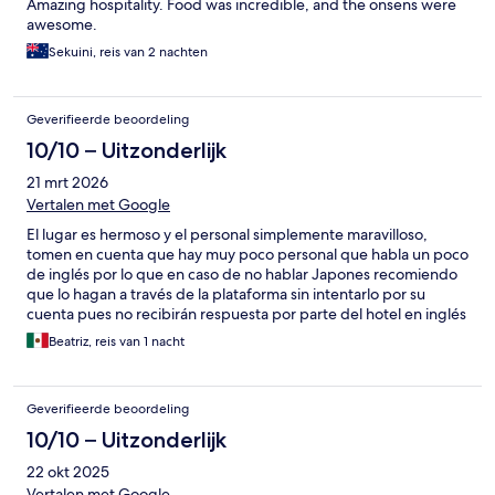
Amazing hospitality. Food was incredible, and the onsens were
awesome.
Sekuini, reis van 2 nachten
Geverifieerde beoordeling
10/10 – Uitzonderlijk
21 mrt 2026
Vertalen met Google
El lugar es hermoso y el personal simplemente maravilloso,
tomen en cuenta que hay muy poco personal que habla un poco
de inglés por lo que en caso de no hablar Japones recomiendo
que lo hagan a través de la plataforma sin intentarlo por su
cuenta pues no recibirán respuesta por parte del hotel en inglés
hasta no estar en las instalaciones del mismo, ya una vez que
Beatriz, reis van 1 nacht
estás ahí la atención es todo un apapacho como experiencia y
sabiendo la historia del lugar es un inolvidable recuerdo
hospedarse ahí.
Geverifieerde beoordeling
10/10 – Uitzonderlijk
22 okt 2025
Vertalen met Google