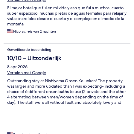
El mejor hotel que fui en mi vida y eso que fui a muchos, cuarto
súper espacioso, muchas piletas de aguas termales para relajar y
vistas increíbles desde el cuarto y el complejo en el medio de la
montaña
Nicolas, reis van 2 nachten
Geverifieerde beoordeling
10/10 – Uitzonderlijk
8 apr 2026
Vertalen met Google
Outstanding stay at Nishiyama Onsen Keiunkan! The property
was larger and more updated than I was expecting- including a
choice of 6 different onsen baths to use (2 private and the other
4 alternating between men/women depending on the time of
day). The staff were all without fault and absolutely lovely and
despite my limited Japanese there we no issues
communicating. Complimentary shuttle pick-up at Minobu
Station for the 1hr drive to the property. High quality dinner and
large Japanese breakfast provided in a private dining room.
Overall, an exceptional stay and I feel very privileged to have