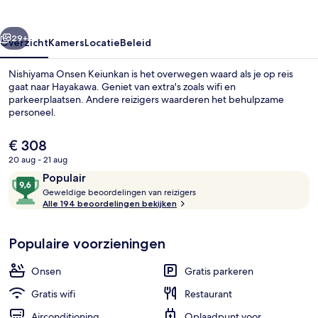
rige
Volgende
29+
Overzicht
Kamers
Locatie
Beleid
Nishiyama Onsen Keiunkan is het overwegen waard als je op reis
gaat naar Hayakawa. Geniet van extra's zoals wifi en
parkeerplaatsen. Andere reizigers waarderen het behulpzame
personeel.
De
€ 308
huidige
20 aug - 21 aug
prijs
Beoordelingen
9,6
Populair
is
G
van
Terrein van de accommodatie
Geweldige beoordelingen van reizigers
€ 308
e
Alle 194 beoordelingen bekijken
10,
w
Populair
e
Populaire voorzieningen
l
d
i
Onsen
Gratis parkeren
g
e
Gratis wifi
Restaurant
Airconditioning
Oplaadpunt voor