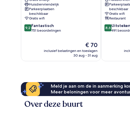
Huisdiervriendelijk
Parkeerplaat
IHG
am
Parkeerplaatsen
beschikbaar
Alt-
Centro
beschikbaar
Gratis wifi
Oberhausen
Alt-
Gratis wifi
Restaurant
Oberhausen
9.2
8.6
Fantastisch
Uitsteke
9,2
8,6
van
van
751 beoordelingen
491 beoord
10,
10,
Fantastisch,
Uitstekend,
De
€ 70
751
491
prijs
inclusief belastingen en toeslagen
inc
beoordelingen
beoordelinge
is
30 aug - 31 aug
€ 70
Meld je aan om de in aanmerking kom
Meer beloningen voor meer avontu
Over deze buurt