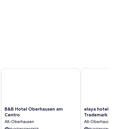
B&B Hotel Oberhausen am Centro
elaya hotel oberhause
B&B
elaya
B&B Hotel Oberhausen am
elaya hotel oberhau
Hotel
hotel
Centro
Trademark by Wyn
Oberhausen
oberhausen,
Alt-Oberhausen
Alt-Oberhausen
am
Trademark
Centro
Huisdiervriendelijk
by
Huisdiervriendelijk