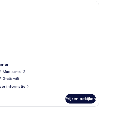
dijnen.
amer
Max. aantal: 2
Gratis wifi
eer
er informatie
tails
er
Prijzen bekijken
amer