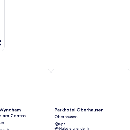
n
Wyndham Oberhausen am Centro
Parkhotel Oberhausen
Parkhotel
y Wyndham
Parkhotel Oberhausen
Oberhausen
n am Centro
Oberhausen
Oberhausen
en
Spa
Huisdiervriendelijk
delijk