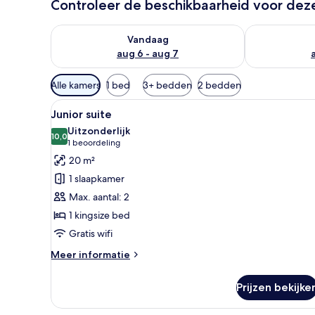
Controleer de beschikbaarheid voor de
De beschikbaarheid controleren voor vanavond aug 
De beschikbaa
Vandaag
aug 6 - aug 7
Beschikbare
Alle kamers
1 bed
3+ bedden
2 bedden
filters
Alle
Een hotelkamer met een groot b
voor
4
Junior suite
foto's
kamers
Uitzonderlijk
voor
10,0
10,0 van 10
(1
1 beoordeling
Junior
beoordeling)
20 m²
suite
1 slaapkamer
laden
Max. aantal: 2
1 kingsize bed
Gratis wifi
Meer
Meer informatie
details
over
Prijzen bekijke
Junior
suite