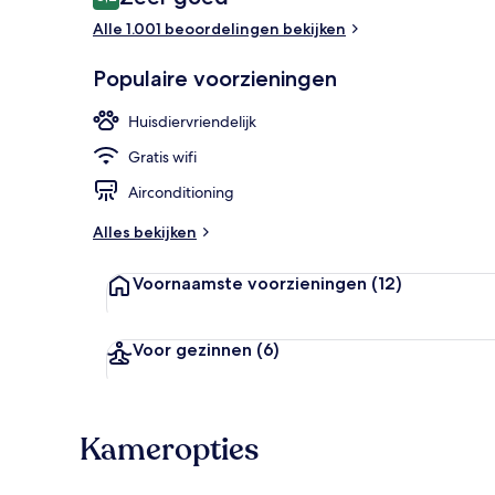
8,2 op 10 –
Alle 1.001 beoordelingen bekijken
Restaurant
Populaire voorzieningen
Huisdiervriendelijk
Gratis wifi
Airconditioning
Alles bekijken
Voornaamste voorzieningen
(12)
Voor gezinnen
(6)
Kameropties