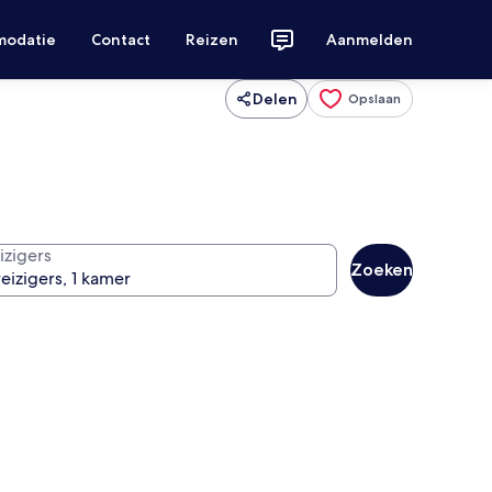
modatie
Contact
Reizen
Aanmelden
Delen
Opslaan
izigers
Zoeken