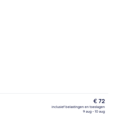
Receptie
De
€ 72
huidige
inclusief belastingen en toeslagen
prijs
9 aug - 10 aug
Exterieur
is
€ 72