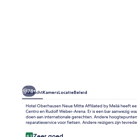
Affiliated
by
Meliá
78+
Overzicht
Kamers
Locatie
Beleid
Hotel Oberhausen Neue Mitte Affiliated by Meliá heeft een
Centro en Rudolf Weber-Arena. Er is een bar aanwezig waar 
doen aan internationale gerechten. Andere hoogtepunten di
reparatieservice voor fietsen. Andere reizigers zijn tevre
Beoordelingen
Zeer goed
8,2