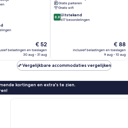
Gratis parkeren
sen
Gratis wifi
8.8
Uitstekend
8,8
van
617 beoordelingen
10,
nd
Uitstekend,
elingen
617
beoordelingen
De
De
€ 52
€ 88
prijs
prijs
lusief belastingen en toeslagen
inclusief belastingen en toeslagen
n
is
is
30 aug - 31 aug
9 aug - 10 aug
€ 52
€ 88
Vergelijkbare accommodaties vergelijken
ende kortingen en extra's te zien.
ren!