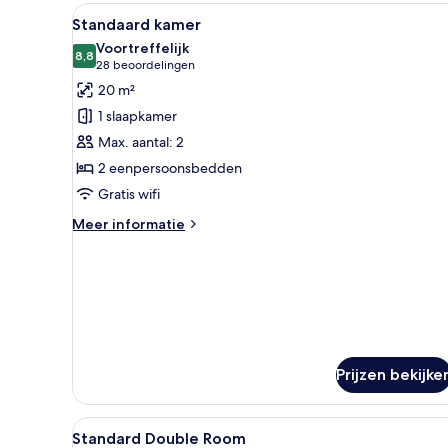
Alle
Een hotelkamer met een bed, e
6
Standaard kamer
foto's
Voortreffelijk
voor
8,8
8,8 van 10
(28
28 beoordelingen
Standaard
beoordelingen)
20 m²
kamer
1 slaapkamer
laden
Max. aantal: 2
2 eenpersoonsbedden
Gratis wifi
Meer
Meer informatie
details
over
Standaard
kamer
Prijzen bekijke
Alle
Een gebouw met een opvallend
2
Standard Double Room