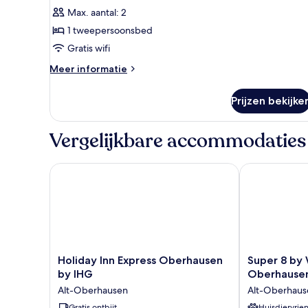
foto's
Max. aantal: 2
voor
1 tweepersoonsbed
Standard
Double
Gratis wifi
Room
Meer
Meer informatie
laden
details
over
Prijzen bekijke
Standard
Double
Room
Vergelijkbare accommodaties
Holiday Inn Express Oberhausen by IHG
Super 8 by 
Holiday
Super
Holiday Inn Express Oberhausen
Super 8 b
Inn
8
by IHG
Oberhause
Express
by
Alt-Oberhausen
Alt-Oberhaus
Oberhausen
Wyndham
by
Gratis ontbijt
Oberhausen
Huisdiervrien