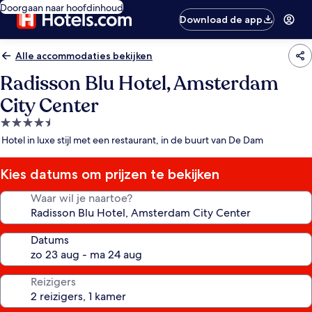
Doorgaan naar hoofdinhoud
Download de app
Alle accommodaties bekijken
Radisson Blu Hotel, Amsterdam
City Center
4.5-
sterrenaccommodatie
Hotel in luxe stijl met een restaurant, in de buurt van De Dam
Kies datums om prijzen te bekijken
Waar wil je naartoe?
Datums
Reizigers