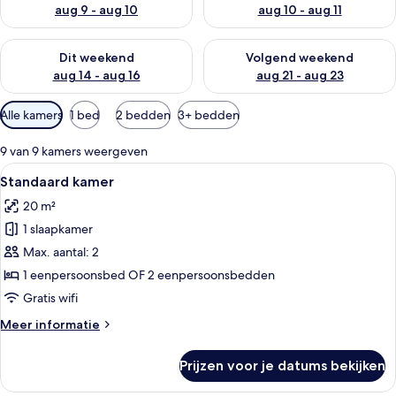
aug 9 - aug 10
aug 10 - aug 11
De beschikbaarheid controleren voor dit weekend aug 14 - au
De beschikbaarheid controler
Dit weekend
Volgend weekend
aug 14 - aug 16
aug 21 - aug 23
Beschikbare
Alle kamers
1 bed
2 bedden
3+ bedden
filters
voor
9 van 9 kamers weergeven
kamers
Alle
Een hotelkamer met een bed, twee nach
10
Standaard kamer
foto's
20 m²
voor
1 slaapkamer
Standaard
kamer
Max. aantal: 2
laden
1 eenpersoonsbed OF 2 eenpersoonsbedden
Gratis wifi
Meer
Meer informatie
details
over
Prijzen voor je datums bekijken
Standaard
kamer