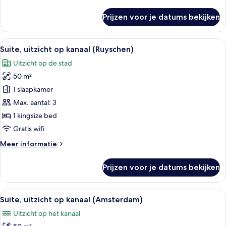
details
over
Prijzen voor je datums bekijken
Superior
kamer
Alle
Een moderne woonkamer met een grijze 
11
Suite, uitzicht op kanaal (Ruyschen)
foto's
Uitzicht op de stad
voor
50 m²
Suite,
uitzicht
1 slaapkamer
op
Max. aantal: 3
kanaal
1 kingsize bed
(Ruyschen)
Gratis wifi
laden
Meer
Meer informatie
details
over
Prijzen voor je datums bekijken
Suite,
uitzicht
op
Alle
Een moderne woonkamer met een bank, 
9
kanaal
Suite, uitzicht op kanaal (Amsterdam)
foto's
(Ruyschen)
Uitzicht op het kanaal
voor