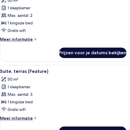
50 m²
Suite,
uitzicht
1 slaapkamer
op
Max. aantal: 2
kanaal
1 kingsize bed
(Amsterdam)
Gratis wifi
laden
Meer
Meer informatie
details
over
Prijzen voor je datums bekijken
Suite,
uitzicht
op
Alle
Een moderne hotelkamer met een groot 
6
kanaal
Suite, terras (Feature)
foto's
(Amsterdam)
50 m²
voor
1 slaapkamer
Suite,
terras
Max. aantal: 3
(Feature)
1 kingsize bed
laden
Gratis wifi
Meer
Meer informatie
details
over