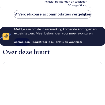
prijs
beoordelingen
708
inclusief belastingen en toeslagen
is
30 aug - 31 aug
beoorde
€ 220
Vergelijkbare accommodaties vergelijken
Meld je aan om de in aanmerking komende kortingen en
extra's te zien. Meer beloningen voor meer avonturen!
Aanmelden
Registreer je nu, gratis en voor niets
Over deze buurt