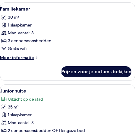
Alle
Een moderne hotelkamer met een groo
5
Familiekamer
foto's
30 m²
voor
1 slaapkamer
Familiekamer
laden
Max. aantal: 3
3 eenpersoonsbedden
Gratis wifi
Meer
Meer informatie
details
over
Prijzen voor je datums bekijken
Familiekamer
Alle
Een moderne hotelkamer met een bed, 
10
Junior suite
foto's
Uitzicht op de stad
voor
35 m²
Junior
suite
1 slaapkamer
laden
Max. aantal: 3
2 eenpersoonsbedden OF 1 kingsize bed