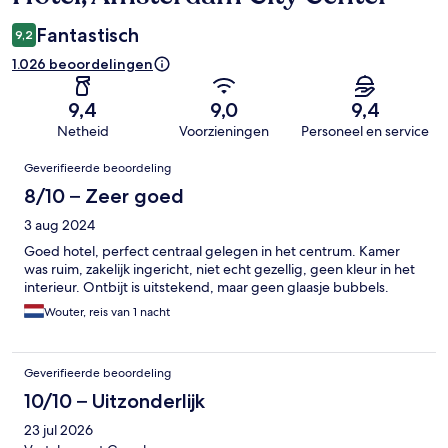
Fantastisch
9,2
1.026 beoordelingen
9,4
9,0
9,4
Netheid
Voorzieningen
Personeel en service
Beoordelingen
Geverifieerde beoordeling
8/10 – Zeer goed
3 aug 2024
Goed hotel, perfect centraal gelegen in het centrum. Kamer
was ruim, zakelijk ingericht, niet echt gezellig, geen kleur in het
interieur. Ontbijt is uitstekend, maar geen glaasje bubbels.
Wouter, reis van 1 nacht
Geverifieerde beoordeling
10/10 – Uitzonderlijk
23 jul 2026