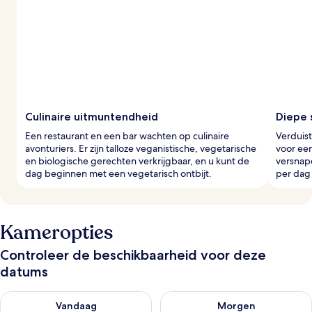
Culinaire uitmuntendheid
Diepe 
Een restaurant en een bar wachten op culinaire
Verduist
avonturiers. Er zijn talloze veganistische, vegetarische
voor een
en biologische gerechten verkrijgbaar, en u kunt de
versnape
dag beginnen met een vegetarisch ontbijt.
per dag
Kameropties
Controleer de beschikbaarheid voor deze
datums
De beschikbaarheid controleren voor vanavond aug 9 - aug 1
De beschikbaarheid controler
Vandaag
Morgen