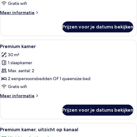
Gratis wifi
Meer
Meer informatie
details
over
Prijzen voor je datums bekijken
Junior
suite
Alle
Een hotelkamer met een bed, een bure
6
Premium kamer
foto's
30 m²
voor
1 slaapkamer
Premium
kamer
Max. aantal: 2
laden
2 eenpersoonsbedden OF 1 queensize bed
Gratis wifi
Meer
Meer informatie
details
over
Prijzen voor je datums bekijken
Premium
kamer
Alle
Hotelkamer met een groot bed, een bur
11
Premium kamer, uitzicht op kanaal
foto's