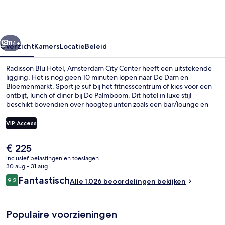
Amsterdam
City
Center
rige
Volgende
114+
Overzicht
Kamers
Locatie
Beleid
Radisson Blu Hotel, Amsterdam City Center heeft een uitstekende
ligging. Het is nog geen 10 minuten lopen naar De Dam en
Bloemenmarkt. Sport je suf bij het fitnesscentrum of kies voor een
ontbijt, lunch of diner bij De Palmboom. Dit hotel in luxe stijl
beschikt bovendien over hoogtepunten zoals een bar/lounge en
een sauna. Andere reizigers zijn erg te spreken over het
behulpzame personeel en de locatie. De accommodatie ligt op
VIP Access
korte loopafstand van het openbaar vervoer: het is 5 minuten lopen
naar Station Nieuwmarkt en 7 minuten naar Overstaphalte
De
€ 225
Rembrandtplein.
Bar (ter plaatse)
huidige
inclusief belastingen en toeslagen
prijs
30 aug - 31 aug
is
Beoordelingen
Fantastisch
9,2
Alle 1.026 beoordelingen bekijken
€ 225
9,2 op 10 –
Populaire voorzieningen