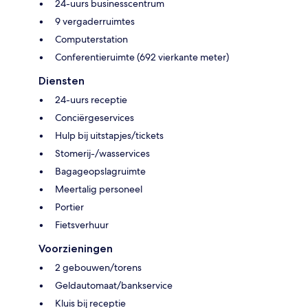
24-uurs businesscentrum
9 vergaderruimtes
Computerstation
Conferentieruimte (692 vierkante meter)
Diensten
24-uurs receptie
Conciërgeservices
Hulp bij uitstapjes/tickets
Stomerij-/wasservices
Bagageopslagruimte
Meertalig personeel
Portier
Fietsverhuur
Voorzieningen
2 gebouwen/torens
Geldautomaat/bankservice
Kluis bij receptie