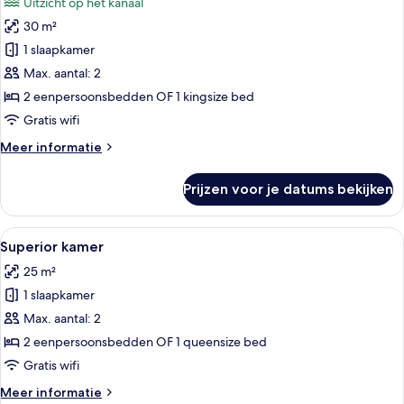
Uitzicht op het kanaal
voor
30 m²
Premium
kamer,
1 slaapkamer
uitzicht
Max. aantal: 2
op
2 eenpersoonsbedden OF 1 kingsize bed
kanaal
Gratis wifi
laden
Meer
Meer informatie
details
over
Prijzen voor je datums bekijken
Premium
kamer,
uitzicht
Alle
Een hotelkamer met twee bedden, een b
11
op
Superior kamer
foto's
kanaal
25 m²
voor
1 slaapkamer
Superior
kamer
Max. aantal: 2
laden
2 eenpersoonsbedden OF 1 queensize bed
Gratis wifi
Meer
Meer informatie