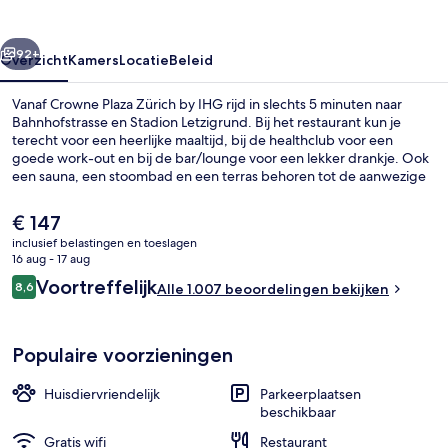
IHG
rige
Volgende
92+
Overzicht
Kamers
Locatie
Beleid
Vanaf Crowne Plaza Zürich by IHG rijd in slechts 5 minuten naar
Bahnhofstrasse en Stadion Letzigrund. Bij het restaurant kun je
terecht voor een heerlijke maaltijd, bij de healthclub voor een
goede work-out en bij de bar/lounge voor een lekker drankje. Ook
een sauna, een stoombad en een terras behoren tot de aanwezige
voorzieningen. Andere reizigers waarderen het behulpzame
personeel. Het openbaar vervoer vind je op korte loopafstand: het
De
€ 147
is 3 minuten lopen naar Tramhalte Letzigrund en 5 minuten naar
huidige
inclusief belastingen en toeslagen
Tramhalte Albisriederplatz.
prijs
16 aug - 17 aug
Fitnessfaciliteiten
is
Beoordelingen
Voortreffelijk
8,6
Alle 1.007 beoordelingen bekijken
€ 147
8,6 op 10 –
Populaire voorzieningen
Huisdiervriendelijk
Parkeerplaatsen
beschikbaar
Gratis wifi
Restaurant