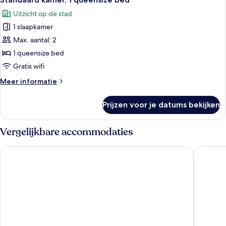
foto's
Uitzicht op de stad
voor
1 slaapkamer
Standaard
kamer,
Max. aantal: 2
1
1 queensize bed
queensize
Gratis wifi
bed
Meer
Meer informatie
laden
details
over
Prijzen voor je datums bekijken
Standaard
kamer,
1
Vergelijkbare accommodaties
queensize
bed
Radisson Hotel & Suites Zurich
Moxy Zu