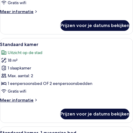
laden
Gratis wifi
Meer
Meer informatie
details
over
Prijzen voor je datums bekijken
Standaard
kamer,
2
Alle
Een hotelkamer met een bed, nachtkas
14
eenpersoonsbedden
Standaard kamer
foto's
Uitzicht op de stad
voor
18 m²
Standaard
kamer
1 slaapkamer
laden
Max. aantal: 2
1 eenpersoonsbed OF 2 eenpersoonsbedden
Gratis wifi
Meer
Meer informatie
details
over
Prijzen voor je datums bekijken
Standaard
kamer
Alle
Een hotelkamer met een bed, nachtkas
9
Standaard kamer, 1 queensize bed