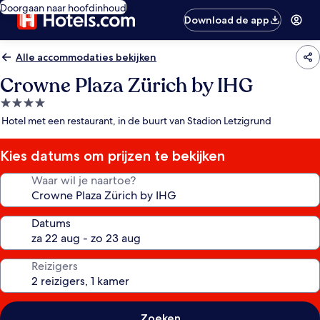
Doorgaan naar hoofdinhoud
Download de app
Alle accommodaties bekijken
Crowne Plaza Zürich by IHG
4.0-
sterrenaccommodatie
Hotel met een restaurant, in de buurt van Stadion Letzigrund
Kies datums om prijzen te bekijken
Waar wil je naartoe?
Datums
Reizigers
Zoeken