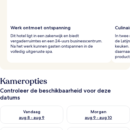
Werk ontmoet ontspanning
Culinai
Dit hotel ligt in een zakenwijk en biedt
In twee 
vergaderruimtes en een 24-uurs businesscentrum.
de Lati
Na het werk kunnen gasten ontspannen in de
keuken. 
volledig uitgeruste spa.
daarnaas
product
Kameropties
Controleer de beschikbaarheid voor deze
datums
De beschikbaarheid controleren voor vanavond aug 8 - aug 9
De beschikbaarheid controler
Vandaag
Morgen
aug 8 - aug 9
aug 9 - aug 10
De beschikbaarheid controleren voor dit weekend aug 14 - au
De beschikbaarheid controler