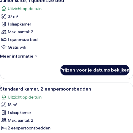
Junior suite, 1 queensize bed
foto's
bed
Uitzicht op de tuin
voor
37 m²
Junior
suite,
1 slaapkamer
1
Max. aantal: 2
queensize
1 queensize bed
bed
Gratis wifi
laden
Meer
Meer informatie
details
over
Prijzen voor je datums bekijken
Junior
suite,
1
Alle
Een hotelkamer met twee bedden, een b
10
queensize
Standaard kamer, 2 eenpersoonsbedden
foto's
bed
Uitzicht op de tuin
voor
18 m²
Standaard
kamer,
1 slaapkamer
2
Max. aantal: 2
eenpersoonsbedden
2 eenpersoonsbedden