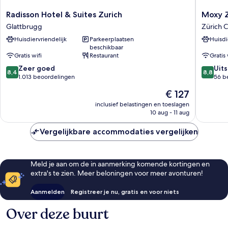
Radisson
Moxy
Radisson Hotel & Suites Zurich
Moxy Z
Hotel
Zurich
Glattbrugg
Zürich 
&
Zürich
Huisdiervriendelijk
Parkeerplaatsen
Huisdi
Suites
Center
beschikbaar
Zurich
Gratis wifi
Restaurant
Gratis 
Glattbrugg
8.4
8.8
Zeer goed
Uit
8,4
8,8
van
van
1.013 beoordelingen
56 b
10,
10,
De
€ 127
Zeer
Uitstek
prijs
goed,
56
inclusief belastingen en toeslagen
is
10 aug - 11 aug
1.013
beoorde
€ 127
beoordelingen
Vergelijkbare accommodaties vergelijken
Meld je aan om de in aanmerking komende kortingen en
extra's te zien. Meer beloningen voor meer avonturen!
Aanmelden
Registreer je nu, gratis en voor niets
Over deze buurt