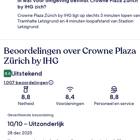
In wat voor omgeving bevindt Crowne Plaza Zürich
by IHG zich?
Crowne Plaza Zürich by IHG ligt op slechts 3 minuten lopen van
Tramhalte Letzigrund en 4 minuten loopafstand van Stadion
Letzigrund.
Beoordelingen over Crowne Plaza
Beoordelingen
Zürich by IHG
Uitstekend
8,6
1.007 beoordelingen
8,8
8,4
8,8
Netheid
Voorzieningen
Personeel en service
Beoordelingen
Geverifieerde beoordeling
10/10 – Uitzonderlijk
28 dec 2025