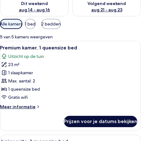
Dit weekend
Volgend weekend
aug 14 - aug 16
aug 21 - aug 23
Beschikbare
Alle kamers
1 bed
2 bedden
filters
voor
5 van 5 kamers weergeven
kamers
Alle
Een hotelkamer met een groot bed, ee
6
Premium kamer, 1 queensize bed
foto's
Uitzicht op de tuin
voor
23 m²
Premium
kamer,
1 slaapkamer
1
Max. aantal: 2
queensize
1 queensize bed
bed
Gratis wifi
laden
Meer
Meer informatie
details
over
Prijzen voor je datums bekijken
Premium
kamer,
1
Alle
Een moderne hotelkamer met een groot 
10
queensize