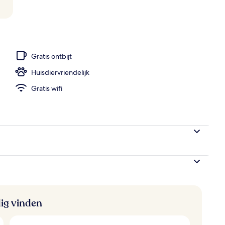
 een kluis op de kamer, een bureau, een laptopwerkplek
Gratis ontbijt
Huisdiervriendelijk
Gratis wifi
ig vinden