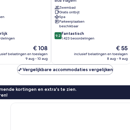
Boa Viagem
BY
MAI
Zwembad
Gratis ontbijt
Boa
sen
Spa
Viagem
Parkeerplaatsen
beschikbaar
9.2
lijk
Fantastisch
9,2
van
rdelingen
1.423 beoordelingen
10,
De
De
€ 108
€ 55
Fantastisch,
prijs
prijs
1.423
lusief belastingen en toeslagen
inclusief belastingen en toeslagen
is
is
9 aug - 10 aug
8 aug - 9 aug
n
beoordelingen
€ 108
€ 55
Vergelijkbare accommodaties vergelijken
ende kortingen en extra's te zien.
ren!