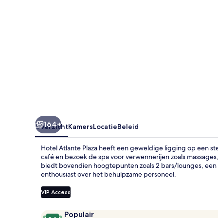
164+
Overzicht
Kamers
Locatie
Beleid
Hotel Atlante Plaza heeft een geweldige ligging op een st
café en bezoek de spa voor verwennerijen zoals massages, g
biedt bovendien hoogtepunten zoals 2 bars/lounges, een 
enthousiast over het behulpzame personeel.
VIP Access
Beoordelingen
9,4
Populair