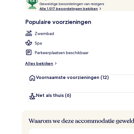
G
van
Geweldige beoordelingen van reizigers
Een minibar,
e
Alle 1.017 beoordelingen bekijken
10,
w
Populair
e
Populaire voorzieningen
l
d
Zwembad
i
g
Spa
e
Parkeerplaatsen beschikbaar
b
e
Alles bekijken
o
o
Voornaamste voorzieningen
(12)
r
d
e
l
Net als thuis
(6)
i
n
g
e
Waarom we deze accommodatie geweld
n
v