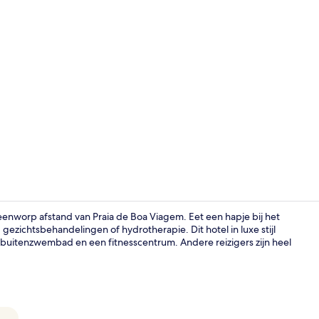
Suite Superi
eenworp afstand van Praia de Boa Viagem. Eet een hapje bij het
ezichtsbehandelingen of hydrotherapie. Dit hotel in luxe stijl
buitenzwembad en een fitnesscentrum. Andere reizigers zijn heel
Een minibar,