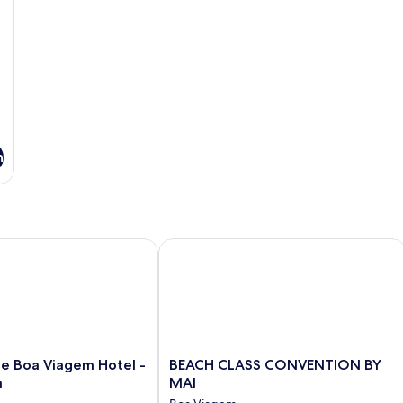
n
Boa Viagem Hotel - by Atlantica
BEACH CLASS CONVENTION BY MAI
BEACH
fe Boa Viagem Hotel -
BEACH CLASS CONVENTION BY
CLASS
a
MAI
CONVENTION