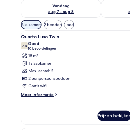
De beschikbaarheid controleren voor vanavond aug 
De beschikbaa
Vandaag
aug 7 - aug 8
Beschikbare
Alle kamers
2 bedden
1 bed
filters
Alle
Een hotelkamer met twee bedde
voor
4
Quarto Luxo Twin
foto's
kamers
Goed
voor
7,8
7,8 van 10
(10
10 beoordelingen
Quarto
beoordelingen)
18 m²
Luxo
1 slaapkamer
Twin
Max. aantal: 2
laden
2 eenpersoonsbedden
Gratis wifi
Meer
Meer informatie
details
over
Quarto
Luxo
Prijzen bekijke
Twin