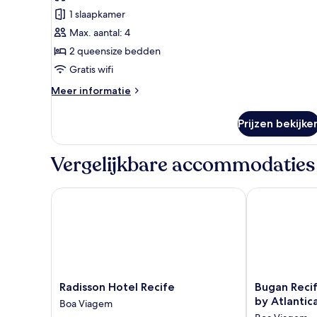
laden
1 slaapkamer
Max. aantal: 4
2 queensize bedden
Gratis wifi
Meer
Meer informatie
details
over
Prijzen bekijke
Familie
studio
Vergelijkbare accommodaties
Radisson Hotel Recife
Bugan Recife 
Radisson
Bugan
Radisson Hotel Recife
Bugan Reci
Hotel
Recife
by Atlantic
Boa Viagem
Recife
Boa