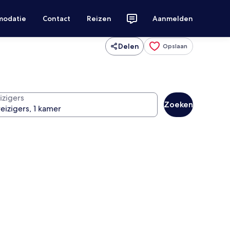
modatie
Contact
Reizen
Aanmelden
Delen
Opslaan
izigers
Zoeken