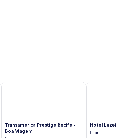
Transamerica Prestige Recife - Boa Viagem
Hotel Luzeiros Recife
Transamerica
Hotel
Transamerica Prestige Recife -
Hotel Luzeiros Recif
Prestige
Luzeiros
Boa Viagem
Pina
Recife
Recife