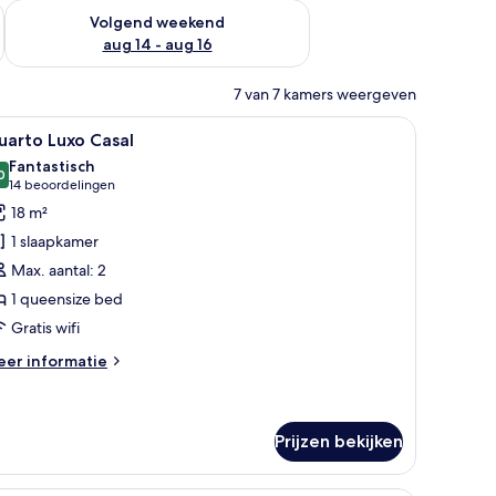
 dit weekend aug 7 - aug 9
De beschikbaarheid controleren voor volgend weekend aug 14
Volgend weekend
aug 14 - aug 16
7 van 7 kamers weergeven
met gordijnen.
 bureau en een raam met dunne gordijnen.
le
Een hotelkamer met een groot bed, twee nach
4
uarto Luxo Casal
oto's
Fantastisch
oor
0
9,0 van 10
(14
14 beoordelingen
uarto
beoordelingen)
18 m²
uxo
1 slaapkamer
asal
Max. aantal: 2
aden
1 queensize bed
Gratis wifi
eer
er informatie
tails
er
arto
xo
Prijzen bekijken
sal