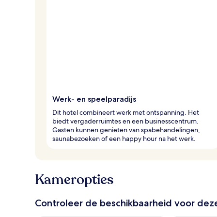
a
n
r
e
i
z
i
g
e
r
Werk- en speelparadijs
s
Dit hotel combineert werk met ontspanning. Het
biedt vergaderruimtes en een businesscentrum.
Gasten kunnen genieten van spabehandelingen,
saunabezoeken of een happy hour na het werk.
Kameropties
Controleer de beschikbaarheid voor de