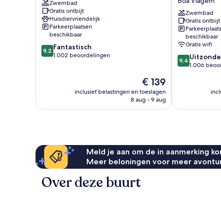
Boa Viagem
Zwembad
Boa
Viagem
Gratis ontbijt
Viagem
Hotel
Zwembad
Huisdiervriendelijk
Gratis ontbijt
-
Parkeerplaatsen
Parkeerplaat
by
beschikbaar
beschikbaar
Atlantica
Gratis wifi
9.2
Fantastisch
Boa
9,2
van
1.002 beoordelingen
9.4
Uitzonder
Viagem
9,4
10,
van
1.006 beoo
Fantastisch,
10,
De
€ 139
1.002
Uitzonderlijk,
prijs
beoordelingen
1.006
inclusief belastingen en toeslagen
inc
is
8 aug - 9 aug
beoordelinge
€ 139
Meld je aan om de in aanmerking kom
Meer beloningen voor meer avontu
Over deze buurt