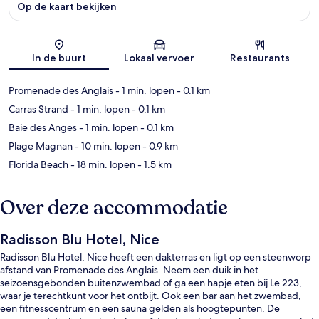
Op de kaart bekijken
Kaart
In de buurt
Lokaal vervoer
Restaurants
Promenade des Anglais
- 1 min. lopen
- 0.1 km
Carras Strand
- 1 min. lopen
- 0.1 km
Baie des Anges
- 1 min. lopen
- 0.1 km
Plage Magnan
- 10 min. lopen
- 0.9 km
Florida Beach
- 18 min. lopen
- 1.5 km
Over deze accommodatie
Radisson Blu Hotel, Nice
Radisson Blu Hotel, Nice heeft een dakterras en ligt op een steenworp
afstand van Promenade des Anglais. Neem een duik in het
seizoensgebonden buitenzwembad of ga een hapje eten bij Le 223,
waar je terechtkunt voor het ontbijt. Ook een bar aan het zwembad,
een fitnesscentrum en een sauna gelden als hoogtepunten. De