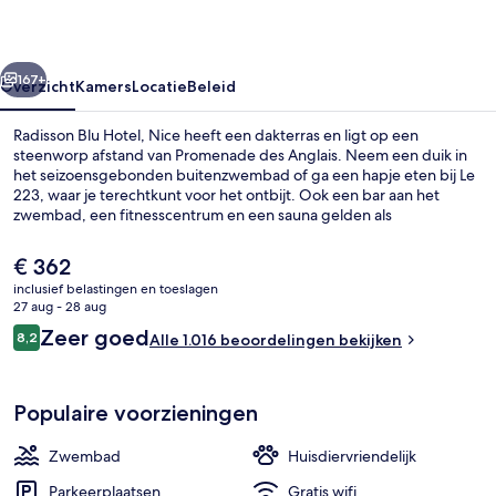
rige
Volgende
167+
Overzicht
Kamers
Locatie
Beleid
Radisson Blu Hotel, Nice heeft een dakterras en ligt op een
steenworp afstand van Promenade des Anglais. Neem een duik in
het seizoensgebonden buitenzwembad of ga een hapje eten bij Le
223, waar je terechtkunt voor het ontbijt. Ook een bar aan het
zwembad, een fitnesscentrum en een sauna gelden als
hoogtepunten. De accommodatie ligt op korte loopafstand van het
openbaar vervoer: het is 3 minuten lopen naar Tramstation Sainte-
De
€ 362
Hélène en 4 minuten naar Fabron Tramhalte.
huidige
inclusief belastingen en toeslagen
prijs
27 aug - 28 aug
Suite, 1 slaapkamer, terras, uitzicht o
is
Beoordelingen
Zeer goed
8,2
Alle 1.016 beoordelingen bekijken
€ 362
8,2 op 10 –
Populaire voorzieningen
Zwembad
Huisdiervriendelijk
Parkeerplaatsen
Gratis wifi