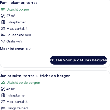
5
Familiekamer, terras
foto's
Uitzicht op zee
voor
27 m²
Familiekamer,
terras
1 slaapkamer
laden
Max. aantal: 4
1 queensize bed
Gratis wifi
Meer
Meer informatie
details
over
Prijzen voor je datums bekijken
Familiekamer,
terras
Alle
Een moderne hotelkamer met een groot 
6
Junior suite, terras, uitzicht op bergen
foto's
Uitzicht op de bergen
voor
45 m²
Junior
suite,
1 slaapkamer
terras,
Max. aantal: 4
uitzicht
1 kingsize bed