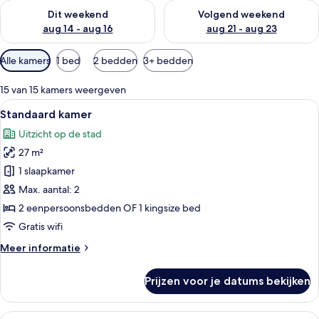
De beschikbaarheid controleren voor dit weekend aug 14 - au
De beschikbaarheid controler
Dit weekend
Volgend weekend
aug 14 - aug 16
aug 21 - aug 23
Beschikbare
Alle kamers
1 bed
2 bedden
3+ bedden
filters
voor
15 van 15 kamers weergeven
kamers
Alle
Een hotelkamer met een groot bed, een
6
Standaard kamer
foto's
Uitzicht op de stad
voor
27 m²
Standaard
kamer
1 slaapkamer
laden
Max. aantal: 2
2 eenpersoonsbedden OF 1 kingsize bed
Gratis wifi
Meer
Meer informatie
details
over
Prijzen voor je datums bekijken
Standaard
kamer
Alle
Een moderne hotelkamer met balkon, ee