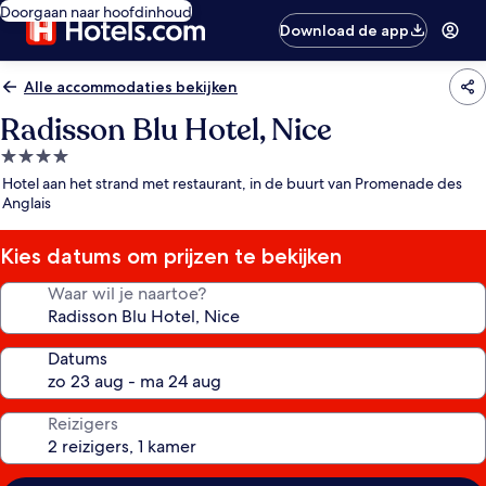
Doorgaan naar hoofdinhoud
Download de app
Alle accommodaties bekijken
Radisson Blu Hotel, Nice
4.0-
sterrenaccommodatie
Hotel aan het strand met restaurant, in de buurt van Promenade des
Anglais
Kies datums om prijzen te bekijken
Waar wil je naartoe?
Datums
Reizigers