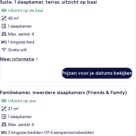
4
terras,
Suite, 1 slaapkamer, terras, uitzicht op baai
foto's
uitzicht
Uitzicht op de baai
op
voor
zee
45 m²
Suite,
1
1 slaapkamer
slaapkamer,
Max. aantal: 4
terras,
1 kingsize bed
uitzicht
Gratis wifi
op
Meer
Meer informatie
baai
details
laden
over
Prijzen voor je datums bekijken
Suite,
1
slaapkamer,
Alle
Een hotelkamer met een groot bed, een
7
terras,
Familiekamer, meerdere slaapkamers (Friends & Family)
foto's
uitzicht
Uitzicht op zee
op
voor
baai
27 m²
Familiekamer,
meerdere
1 slaapkamer
slaapkamers
Max. aantal: 6
(Friends
3 kingsize bedden OF 6 eenpersoonsbedden