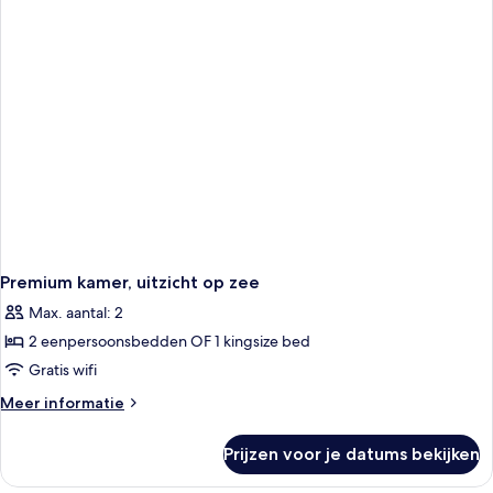
(Bay
View)
Premium kamer, uitzicht op zee
Max. aantal: 2
2 eenpersoonsbedden OF 1 kingsize bed
Gratis wifi
Meer
Meer informatie
details
over
Prijzen voor je datums bekijken
Premium
kamer,