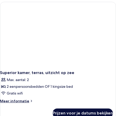
uitzicht
op
zee
Superior kamer, terras, uitzicht op zee
Max. aantal: 2
2 eenpersoonsbedden OF 1 kingsize bed
Gratis wifi
Meer
Meer informatie
details
over
Prijzen voor je datums bekijken
Superior