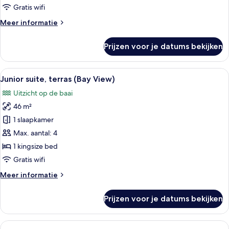
&
Gratis wifi
Family)
Meer
Meer informatie
laden
details
over
Prijzen voor je datums bekijken
Familiekamer,
meerdere
slaapkamers
Alle
Junior suite, terras (Bay View) | Een 
12
(Friends
Junior suite, terras (Bay View)
foto's
&
Uitzicht op de baai
Family)
voor
46 m²
Junior
suite,
1 slaapkamer
terras
Max. aantal: 4
(Bay
1 kingsize bed
View)
Gratis wifi
laden
Meer
Meer informatie
details
over
Prijzen voor je datums bekijken
Junior
suite,
terras