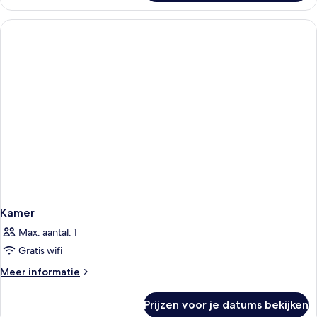
Kamer
Max. aantal: 1
Gratis wifi
Meer
Meer informatie
details
over
Prijzen voor je datums bekijken
Kamer