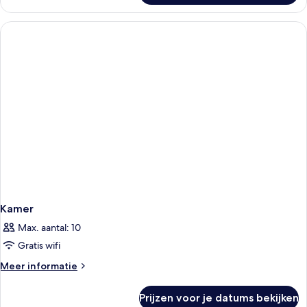
kamer,
terras,
uitzicht
op
zee
Kamer
Max. aantal: 10
Gratis wifi
Meer
Meer informatie
details
over
Prijzen voor je datums bekijken
Kamer