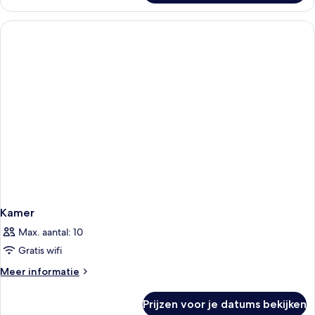
Kamer
Max. aantal: 10
Gratis wifi
Meer
Meer informatie
details
over
Prijzen voor je datums bekijken
Kamer