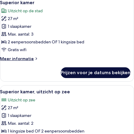
5
op
Superior kamer
foto's
zee
Uitzicht op de stad
voor
27 m²
Superior
kamer
1 slaapkamer
laden
Max. aantal: 3
2 eenpersoonsbedden OF 1 kingsize bed
Gratis wifi
Meer
Meer informatie
details
over
Prijzen voor je datums bekijken
Superior
kamer
Alle
Een hotelkamer met een groot bed, een
7
Superior kamer, uitzicht op zee
foto's
Uitzicht op zee
voor
27 m²
Superior
kamer,
1 slaapkamer
uitzicht
Max. aantal: 2
op
1 kingsize bed OF 2 eenpersoonsbedden