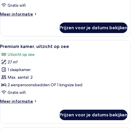
op
Gratis wifi
bergen
Meer
Meer informatie
laden
details
over
Prijzen voor je datums bekijken
Junior
suite,
terras,
Alle
Een moderne hotelkamer met balkon, ee
6
uitzicht
Premium kamer, uitzicht op zee
foto's
op
Uitzicht op zee
bergen
voor
27 m²
Premium
kamer,
1 slaapkamer
uitzicht
Max. aantal: 2
op
2 eenpersoonsbedden OF 1 kingsize bed
zee
Gratis wifi
laden
Meer
Meer informatie
details
over
Prijzen voor je datums bekijken
Premium
kamer,
uitzicht
Alle
Een moderne hotelkamer met een groot 