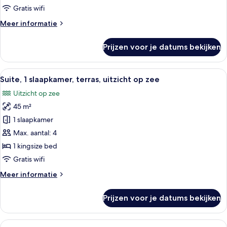
zee
Gratis wifi
laden
Meer
Meer informatie
details
over
Prijzen voor je datums bekijken
Superior
kamer,
uitzicht
Alle
Een moderne hotelkamer met een bank,
8
op
Suite, 1 slaapkamer, terras, uitzicht op zee
foto's
zee
Uitzicht op zee
voor
45 m²
Suite,
1
1 slaapkamer
slaapkamer,
Max. aantal: 4
terras,
1 kingsize bed
uitzicht
Gratis wifi
op
Meer
Meer informatie
zee
details
laden
over
Prijzen voor je datums bekijken
Suite,
1
slaapkamer,
Alle
Een moderne hotelkamer met een groot