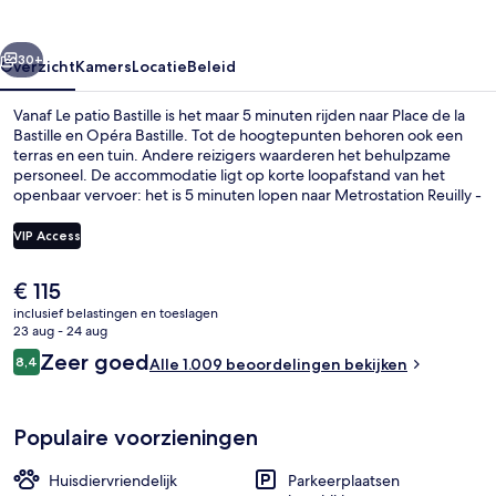
rige
Volgende
30+
Overzicht
Kamers
Locatie
Beleid
Vanaf Le patio Bastille is het maar 5 minuten rijden naar Place de la
Bastille en Opéra Bastille. Tot de hoogtepunten behoren ook een
terras en een tuin. Andere reizigers waarderen het behulpzame
personeel. De accommodatie ligt op korte loopafstand van het
openbaar vervoer: het is 5 minuten lopen naar Metrostation Reuilly -
Diderot en 5 minuten naar Metrostation Nation.
VIP Access
De
€ 115
Tuin
huidige
inclusief belastingen en toeslagen
prijs
23 aug - 24 aug
is
Beoordelingen
Zeer goed
8,4
Alle 1.009 beoordelingen bekijken
€ 115
8,4 op 10 –
Populaire voorzieningen
Huisdiervriendelijk
Parkeerplaatsen