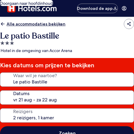
Doorgaan naar hoofdinhoud
Download de app
Alle accommodaties bekijken
Le patio Bastille
3.0-
sterrenaccommodatie
Hotel in de omgeving van Accor Arena
Kies datums om prijzen te bekijken
Waar wil je naartoe?
Datums
Reizigers
Zoeken