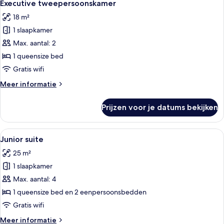
4
Executive tweepersoonskamer
foto's
18 m²
voor
1 slaapkamer
Executive
tweepersoonskamer
Max. aantal: 2
laden
1 queensize bed
Gratis wifi
Meer
Meer informatie
details
over
Prijzen voor je datums bekijken
Executive
tweepersoonskamer
Alle
Een netjes opgemaakt bed met een gri
7
Junior suite
foto's
25 m²
voor
1 slaapkamer
Junior
suite
Max. aantal: 4
laden
1 queensize bed en 2 eenpersoonsbedden
Gratis wifi
Meer
Meer informatie