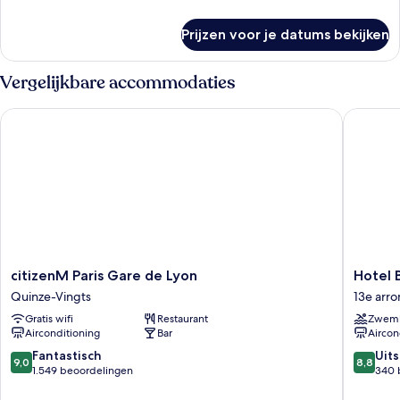
details
over
Prijzen voor je datums bekijken
Junior
suite
Vergelijkbare accommodaties
citizenM Paris Gare de Lyon
Hotel B5
citizenM
Hotel
citizenM Paris Gare de Lyon
Hotel 
Paris
B55
Quinze-Vingts
13e arr
Gare
13e
Gratis wifi
Restaurant
Zwem
de
arrondi
Airconditioning
Bar
Aircon
Lyon
Quinze-
9.0
8.8
Fantastisch
Uit
9,0
8,8
Vingts
van
van
1.549 beoordelingen
340 
10,
10,