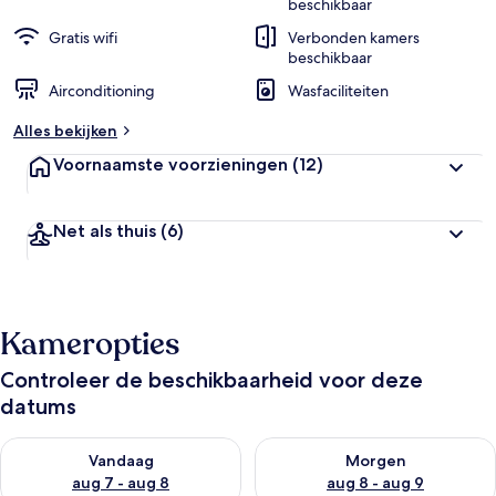
beschikbaar
Gratis wifi
Verbonden kamers
beschikbaar
Airconditioning
Wasfaciliteiten
Alles bekijken
Voornaamste voorzieningen
(12)
Net als thuis
(6)
Kameropties
Controleer de beschikbaarheid voor deze
datums
De beschikbaarheid controleren voor vanavond aug 7 - aug 8
De beschikbaarheid controler
Vandaag
Morgen
aug 7 - aug 8
aug 8 - aug 9