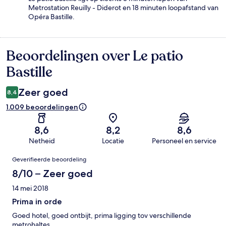
Metrostation Reuilly - Diderot en 18 minuten loopafstand van
Opéra Bastille.
Beoordelingen over Le patio
Beoordelingen
Bastille
Zeer goed
8,4
1.009 beoordelingen
8,6
8,2
8,6
Netheid
Locatie
Personeel en service
Beoordelingen
Geverifieerde beoordeling
8/10 – Zeer goed
14 mei 2018
Prima in orde
Goed hotel, goed ontbijt, prima ligging tov verschillende
metrohaltes.