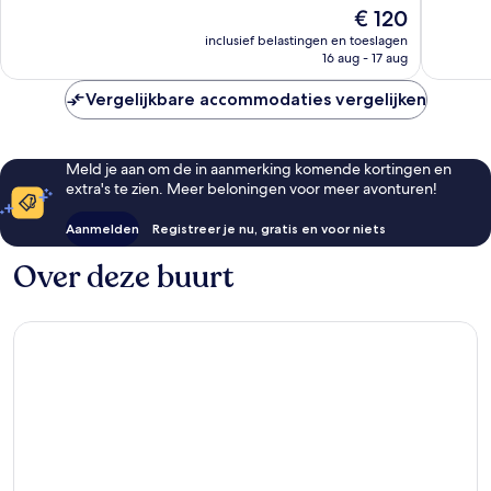
Fantastisch,
Uitstek
De
€ 120
1.549
340
prijs
inclusief belastingen en toeslagen
beoordelingen
beoorde
is
16 aug - 17 aug
€ 120
Vergelijkbare accommodaties vergelijken
Meld je aan om de in aanmerking komende kortingen en
extra's te zien. Meer beloningen voor meer avonturen!
Aanmelden
Registreer je nu, gratis en voor niets
Over deze buurt