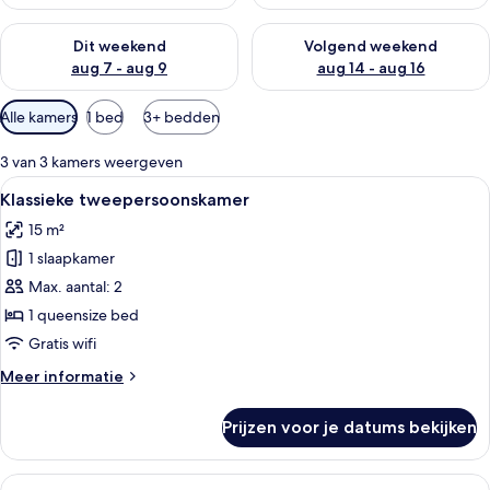
De beschikbaarheid controleren voor dit weekend aug 7 - aug
De beschikbaarheid controler
Dit weekend
Volgend weekend
aug 7 - aug 9
aug 14 - aug 16
Beschikbare
Alle kamers
1 bed
3+ bedden
filters
voor
3 van 3 kamers weergeven
kamers
Alle
Een hotelkamer met een groot bed, tw
4
Klassieke tweepersoonskamer
foto's
15 m²
voor
1 slaapkamer
Klassieke
tweepersoonskamer
Max. aantal: 2
laden
1 queensize bed
Gratis wifi
Meer
Meer informatie
details
over
Prijzen voor je datums bekijken
Klassieke
tweepersoonskamer
Alle
Een hotelkamer met een groot bed, een