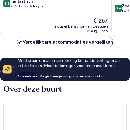
9.2
Fantastisch
Edinbur
9,2
8.4
Zee
van
2.125 beoordelingen
8,4
van
1.01
10,
10,
Fantastisch,
De
€ 267
Zeer
2.125
prijs
goed,
inclusief belastingen en toeslagen
beoordelingen
is
31 aug - 1 sep
1.017
€ 267
beoorde
Vergelijkbare accommodaties vergelijken
Meld je aan om de in aanmerking komende kortingen en
extra's te zien. Meer beloningen voor meer avonturen!
Aanmelden
Registreer je nu, gratis en voor niets
Over deze buurt