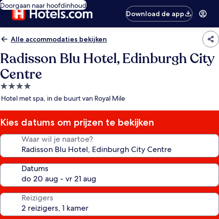
Doorgaan naar hoofdinhoud
Download de app
Alle accommodaties bekijken
Radisson Blu Hotel, Edinburgh City
Centre
4.0-
sterrenaccommodatie
Hotel met spa, in de buurt van Royal Mile
Kies datums om prijzen te bekijken
Waar wil je naartoe?
Datums
Reizigers