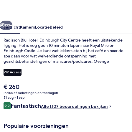
Edinburgh
City
Centre
rige
Volgende
133+
Overzicht
Kamers
Locatie
Beleid
Radisson Blu Hotel, Edinburgh City Centre heeft een uitstekende
ligging. Het is nog geen 10 minuten lopen naar Royal Mile en
Edinburgh Castle. Je kunt wat lekkers eten bij het café en naar de
spa gaan voor wat welverdiende ontspanning met
gezichtsbehandelingen of manicures/pedicures. Overige
hoogtepunten zijn een binnenzwembad, een bar/lounge en een
healthclub. Andere reizigers raden de accommodatie aan vanwege
VIP Access
het behulpzame personeel en het ontbijt. De accommodatie ligt op
korte loopafstand van het openbaar vervoer: het is 9 minuten lopen
De
€ 260
naar St Andrew Square Tramhalte en 11 minuten naar Princes Street
Exterieur
huidige
Tramhalte.
inclusief belastingen en toeslagen
prijs
31 aug - 1 sep
is
Beoordelingen
Fantastisch
9,2
Alle 1.107 beoordelingen bekijken
€ 260
9,2 op 10 –
Populaire voorzieningen