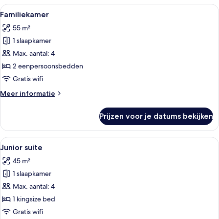
Alle
Een hotelkamer met twee bedden, een b
12
Familiekamer
foto's
55 m²
voor
1 slaapkamer
Familiekamer
laden
Max. aantal: 4
2 eenpersoonsbedden
Gratis wifi
Meer
Meer informatie
details
over
Prijzen voor je datums bekijken
Familiekamer
Alle
Een moderne hotelkamer met een groot
14
Junior suite
foto's
45 m²
voor
1 slaapkamer
Junior
suite
Max. aantal: 4
laden
1 kingsize bed
Gratis wifi