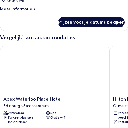
Gratis wifi
Meer
Meer informatie
details
over
Prijzen voor je datums bekijken
Suite
(Royal)
Vergelijkbare accommodaties
Apex Waterloo Place Hotel
Hilton E
Apex
Hilton
Apex Waterloo Place Hotel
Hilton
Waterloo
Edinbur
Edinburgh Stadscentrum
Oude st
Place
Carlton
Zwembad
Spa
Parkee
Hotel
Oude
Parkeerplaatsen
Gratis wifi
beschi
Edinburgh
stad
beschikbaar
Restau
Stadscentrum
van