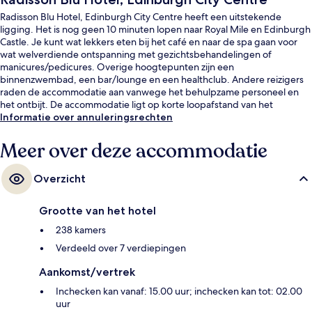
Radisson Blu Hotel, Edinburgh City Centre heeft een uitstekende
ligging. Het is nog geen 10 minuten lopen naar Royal Mile en Edinburgh
Castle. Je kunt wat lekkers eten bij het café en naar de spa gaan voor
wat welverdiende ontspanning met gezichtsbehandelingen of
manicures/pedicures. Overige hoogtepunten zijn een
binnenzwembad, een bar/lounge en een healthclub. Andere reizigers
raden de accommodatie aan vanwege het behulpzame personeel en
het ontbijt. De accommodatie ligt op korte loopafstand van het
openbaar vervoer: het is 9 minuten lopen naar St Andrew Square
Informatie over annuleringsrechten
Tramhalte en 11 minuten naar Princes Street Tramhalte.
Meer over deze accommodatie
Overzicht
Grootte van het hotel
238 kamers
Verdeeld over 7 verdiepingen
Aankomst/vertrek
Inchecken kan vanaf: 15.00 uur; inchecken kan tot: 02.00
uur