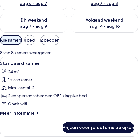
aug 6 - aug 7
aug 7 - aug 8
De beschikbaarheid controleren voor dit weekend aug 7 - aug
De beschikbaarheid controler
Dit weekend
Volgend weekend
aug 7 - aug 9
aug 14 - aug 16
Beschikbare
Alle kamers
1 bed
2 bedden
filters
voor
8 van 8 kamers weergeven
kamers
Alle
Een moderne hotelkamer met een groot
10
Standaard kamer
foto's
24 m²
voor
1 slaapkamer
Standaard
kamer
Max. aantal: 2
laden
2 eenpersoonsbedden OF 1 kingsize bed
Gratis wifi
Meer
Meer informatie
details
over
Prijzen voor je datums bekijken
Standaard
kamer