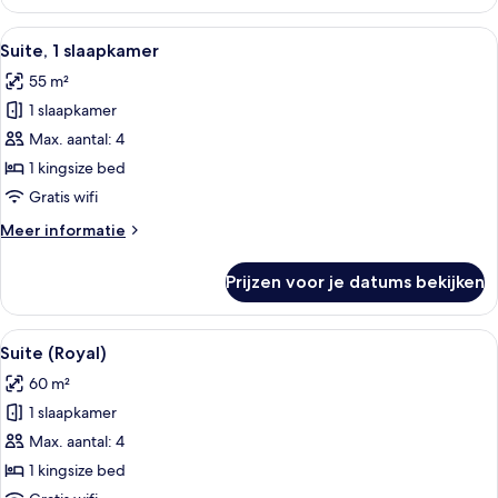
kamer
(Scenic
Alle
Een moderne woonkamer met een grijz
13
View)
Suite, 1 slaapkamer
foto's
55 m²
voor
1 slaapkamer
Suite,
1
Max. aantal: 4
slaapkamer
1 kingsize bed
laden
Gratis wifi
Meer
Meer informatie
details
over
Prijzen voor je datums bekijken
Suite,
1
slaapkamer
Alle
Een moderne hotelkamer met een grijz
17
Suite (Royal)
foto's
60 m²
voor
1 slaapkamer
Suite
(Royal)
Max. aantal: 4
laden
1 kingsize bed