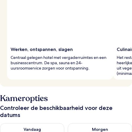
Werken, ontspannen, slagen
Culina
Centraal gelegen hotel met vergaderruimtes en een
Het rest
businesscentrum. De spa, sauna en 24-
heerlijk
uursroomservice zorgen voor ontspanning.
uit vege
(minima
Kameropties
Controleer de beschikbaarheid voor deze
datums
De beschikbaarheid controleren voor vanavond aug 6 - aug 7
De beschikbaarheid controler
Vandaag
Morgen