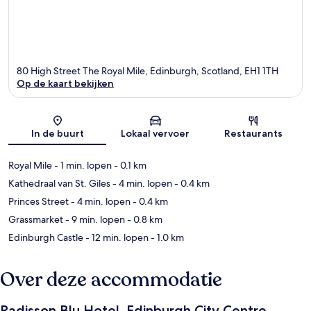
80 High Street The Royal Mile, Edinburgh, Scotland, EH1 1TH
Op de kaart bekijken
Kaart
In de buurt
Lokaal vervoer
Restaurants
Royal Mile
- 1 min. lopen
- 0.1 km
Kathedraal van St. Giles
- 4 min. lopen
- 0.4 km
Princes Street
- 4 min. lopen
- 0.4 km
Grassmarket
- 9 min. lopen
- 0.8 km
Edinburgh Castle
- 12 min. lopen
- 1.0 km
Over deze accommodatie
Radisson Blu Hotel, Edinburgh City Centre