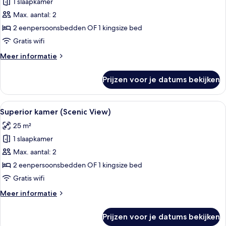
1 slaapkamer
Superior
kamer
Max. aantal: 2
laden
2 eenpersoonsbedden OF 1 kingsize bed
Gratis wifi
Meer
Meer informatie
details
over
Prijzen voor je datums bekijken
Superior
kamer
Alle
Een moderne hotelkamer met een groot 
11
Superior kamer (Scenic View)
foto's
25 m²
voor
1 slaapkamer
Superior
kamer
Max. aantal: 2
(Scenic
2 eenpersoonsbedden OF 1 kingsize bed
View)
Gratis wifi
laden
Meer
Meer informatie
details
over
Prijzen voor je datums bekijken
Superior