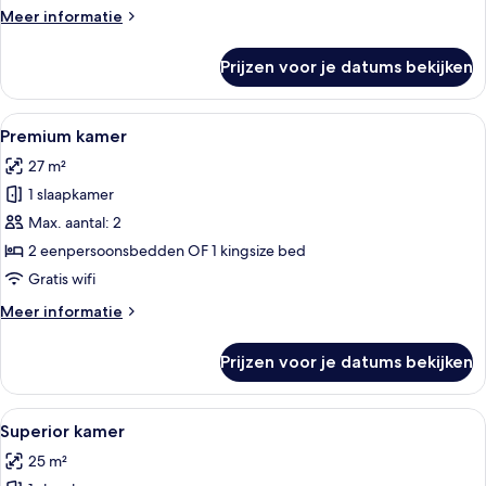
Meer
Meer informatie
details
over
Prijzen voor je datums bekijken
Junior
suite
Alle
Een moderne hotelkamer met een groo
11
Premium kamer
foto's
27 m²
voor
1 slaapkamer
Premium
kamer
Max. aantal: 2
laden
2 eenpersoonsbedden OF 1 kingsize bed
Gratis wifi
Meer
Meer informatie
details
over
Prijzen voor je datums bekijken
Premium
kamer
Alle
Een moderne hotelkamer met een groo
9
Superior kamer
foto's
25 m²
voor