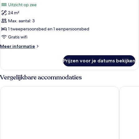
Uitzicht op zee
voor
24 m²
Double
Room
Max. aantal: 3
Deluxe
1 tweepersoonsbed en 1 eenpersoonsbed
With
Gratis wifi
Sea
Meer
Meer informatie
View
details
laden
over
Prijzen voor je datums bekijken
Double
Room
Deluxe
Vergelijkbare accommodaties
With
Sea
Arena Ipanema Hotel
Pestana R
View