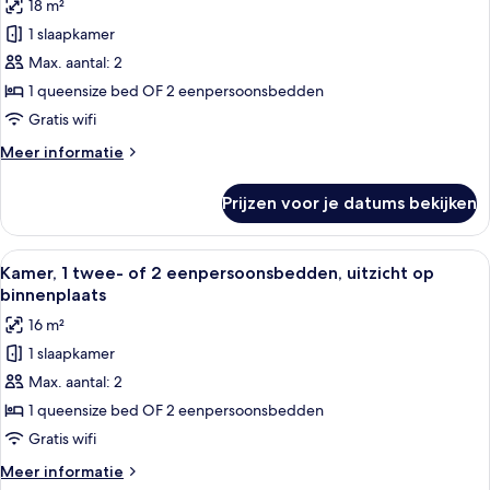
18 m²
Kamer,
1
1 slaapkamer
twee-
Max. aantal: 2
of
1 queensize bed OF 2 eenpersoonsbedden
2
Gratis wifi
eenpersoonsbedden,
Meer
Meer informatie
uitzicht
details
op
over
Prijzen voor je datums bekijken
stad
Kamer,
1
laden
twee-
Alle
Een net opgemaakt bed met wit en bl
7
of
Kamer, 1 twee- of 2 eenpersoonsbedden, uitzicht op
foto's
2
binnenplaats
eenpersoonsbedden,
voor
16 m²
uitzicht
Kamer,
op
1 slaapkamer
1
stad
Max. aantal: 2
twee-
of
1 queensize bed OF 2 eenpersoonsbedden
2
Gratis wifi
eenpersoonsbedden,
Meer
Meer informatie
uitzicht
details