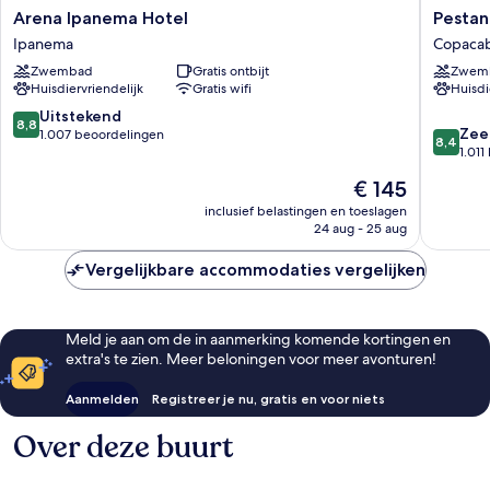
Arena
Pestana
Arena Ipanema Hotel
Pestan
Ipanema
Rio
Ipanema
Copaca
Hotel
Atlantic
Zwembad
Gratis ontbijt
Zwem
Ipanema
Copaca
Huisdiervriendelijk
Gratis wifi
Huisdi
8.8
Uitstekend
8,8
8.4
Zee
van
1.007 beoordelingen
8,4
van
1.01
10,
10,
Uitstekend,
De
€ 145
Zeer
1.007
prijs
goed,
inclusief belastingen en toeslagen
beoordelingen
is
24 aug - 25 aug
1.011
€ 145
beoorde
Vergelijkbare accommodaties vergelijken
Meld je aan om de in aanmerking komende kortingen en
extra's te zien. Meer beloningen voor meer avonturen!
Aanmelden
Registreer je nu, gratis en voor niets
Over deze buurt