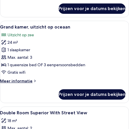
op
over
Prijzen voor je datums bekijken
Kamer,
binnenplaats
1
laden
twee-
Alle
Een balkon met uitzicht op een druk s
9
of
Grand kamer, uitzicht op oceaan
foto's
2
Uitzicht op zee
eenpersoonsbedden,
voor
uitzicht
24 m²
Grand
op
kamer,
1 slaapkamer
binnenplaats
uitzicht
Max. aantal: 3
op
1 queensize bed OF 3 eenpersoonsbedden
oceaan
Gratis wifi
laden
Meer
Meer informatie
details
over
Prijzen voor je datums bekijken
Grand
kamer,
uitzicht
Alle
Een hotelkamer met een bed, een nach
6
op
Double Room Superior With Street View
foto's
oceaan
18 m²
voor
Max. aantal: 2