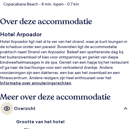
Copacabana Beach
- 8 min. lopen
- 0.7 km
Over deze accommodatie
Hotel Arpoador
Hotel Arpoador ligt niet al te ver van het strand, waar je kunt loungen in
de schaduw onder een parasol. Bovendien ligt de accommodatie
praktisch naast Strand van Arpoador. Beleef een spetterende dag bij
het buitenzwembad of kies voor ontspanning en geniet van diepe
bindweefselmassages in de spa. Geniet van een hapje bij het restaurant
of ga naar de bar/lounge voor een verkoelend drankje. Andere
voorzieningen zijn een dakterras, een bar aan het zwembad en een
fitnesscentrum. Andere reizigers zijn heel enthousiast over het
behulpzame personeel en de locatie. Het openbaar vervoer vind je
Informatie over annuleringsrechten
vlakbij: het is maar 10 lopen naar Station Ipanema-General Osório.
Meer over deze accommodatie
Overzicht
Grootte van het hotel