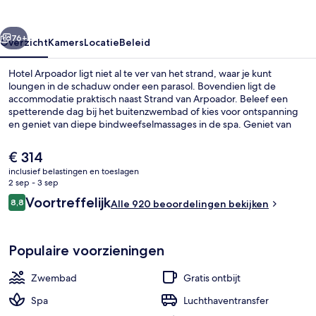
rige
Volgende
76+
Overzicht
Kamers
Locatie
Beleid
Hotel Arpoador ligt niet al te ver van het strand, waar je kunt
loungen in de schaduw onder een parasol. Bovendien ligt de
accommodatie praktisch naast Strand van Arpoador. Beleef een
spetterende dag bij het buitenzwembad of kies voor ontspanning
en geniet van diepe bindweefselmassages in de spa. Geniet van
een hapje bij het restaurant of ga naar de bar/lounge voor een
verkoelend drankje. Andere voorzieningen zijn een dakterras, een
De
€ 314
bar aan het zwembad en een fitnesscentrum. Andere reizigers zijn
huidige
inclusief belastingen en toeslagen
heel enthousiast over het behulpzame personeel en de locatie. Het
prijs
2 sep - 3 sep
openbaar vervoer vind je vlakbij: het is maar 10 lopen naar Station
Een buitenzwembad, ligstoelen bij h
is
Beoordelingen
Ipanema-General Osório.
Voortreffelijk
8,8
Alle 920 beoordelingen bekijken
€ 314
8,8 op 10 –
Populaire voorzieningen
Zwembad
Gratis ontbijt
Spa
Luchthaventransfer