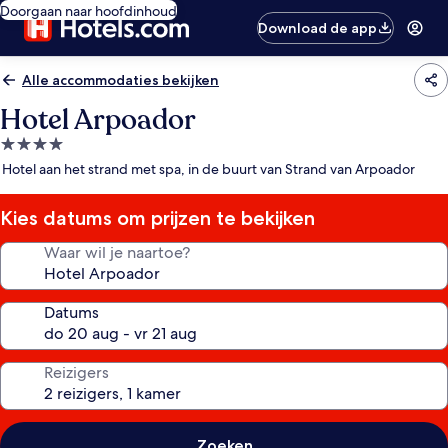
Doorgaan naar hoofdinhoud
Download de app
Alle accommodaties bekijken
Hotel Arpoador
4.0-
sterrenaccommodatie
Hotel aan het strand met spa, in de buurt van Strand van Arpoador
Kies datums om prijzen te bekijken
Waar wil je naartoe?
Datums
Reizigers
Zoeken