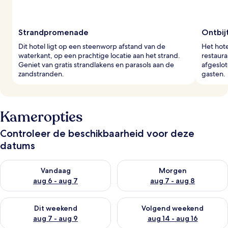
Strandpromenade
Ontbij
Dit hotel ligt op een steenworp afstand van de
Het hote
waterkant, op een prachtige locatie aan het strand.
restaura
Geniet van gratis strandlakens en parasols aan de
afgeslot
zandstranden.
gasten.
Kameropties
Controleer de beschikbaarheid voor deze
datums
De beschikbaarheid controleren voor vanavond aug 6 - aug 7
De beschikbaarheid controler
Vandaag
Morgen
aug 6 - aug 7
aug 7 - aug 8
De beschikbaarheid controleren voor dit weekend aug 7 - aug
De beschikbaarheid controler
Dit weekend
Volgend weekend
aug 7 - aug 9
aug 14 - aug 16