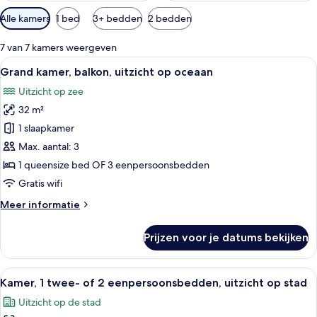
Beschikbare
Alle kamers
1 bed
3+ bedden
2 bedden
filters
voor
7 van 7 kamers weergeven
kamers
Alle
Een balkon met uitzicht op een strand
7
Grand kamer, balkon, uitzicht op oceaan
foto's
Uitzicht op zee
voor
32 m²
Grand
kamer,
1 slaapkamer
balkon,
Max. aantal: 3
uitzicht
1 queensize bed OF 3 eenpersoonsbedden
op
Gratis wifi
oceaan
Meer
Meer informatie
laden
details
over
Prijzen voor je datums bekijken
Grand
kamer,
balkon,
Alle
Een hotelkamer met een bed, een nach
6
uitzicht
Kamer, 1 twee- of 2 eenpersoonsbedden, uitzicht op stad
foto's
op
Uitzicht op de stad
oceaan
voor