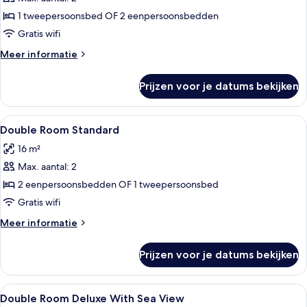
Double
Room
1 tweepersoonsbed OF 2 eenpersoonsbedden
Superior
Gratis wifi
With
Meer
Meer informatie
Street
details
View
over
Prijzen voor je datums bekijken
Double
laden
Room
Superior
Alle
Een minibar, een kluis op de kamer, v
8
With
Double Room Standard
foto's
Street
16 m²
View
voor
Max. aantal: 2
Double
Room
2 eenpersoonsbedden OF 1 tweepersoonsbed
Standard
Gratis wifi
laden
Meer
Meer informatie
details
over
Prijzen voor je datums bekijken
Double
Room
Standard
Alle
Een kamer met een groot raam, een ha
9
Double Room Deluxe With Sea View
foto's