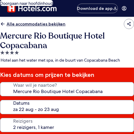
Doorgaan naar hoofdinhoud
Download de app
Alle accommodaties bekijken
Mercure Rio Boutique Hotel
Copacabana
4.0-
sterrenaccommodatie
Hotel aan het water met spa, in de buurt van Copacabana Beach
Kies datums om prijzen te bekijken
Waar wil je naartoe?
Datums
Reizigers