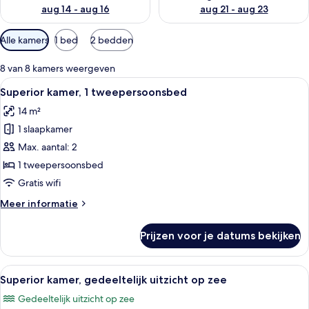
aug 14 - aug 16
aug 21 - aug 23
Beschikbare
Alle kamers
1 bed
2 bedden
filters
voor
8 van 8 kamers weergeven
kamers
Alle
Hotelkamer met een bed, bureau, stoe
5
Superior kamer, 1 tweepersoonsbed
foto's
14 m²
voor
1 slaapkamer
Superior
kamer,
Max. aantal: 2
1
1 tweepersoonsbed
tweepersoonsbed
Gratis wifi
laden
Meer
Meer informatie
details
over
Prijzen voor je datums bekijken
Superior
kamer,
1
Alle
Een hotelkamer met een bed, een raa
6
tweepersoonsbed
Superior kamer, gedeeltelijk uitzicht op zee
foto's
Gedeeltelijk uitzicht op zee
voor