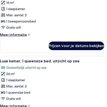
16 m²
Superior
kamer,
1 slaapkamer
gedeeltelijk
Max. aantal: 2
uitzicht
1 tweepersoonsbed
op
Gratis wifi
zee
Meer
Meer informatie
laden
details
over
Prijzen voor je datums bekijken
Superior
kamer,
gedeeltelijk
Alle
Luxe kamer, 1 queensize bed, uitzicht 
7
uitzicht
Luxe kamer, 1 queensize bed, uitzicht op zee
foto's
op
Gedeeltelijk uitzicht op zee
zee
voor
26 m²
Luxe
kamer,
1 slaapkamer
1
Max. aantal: 2
queensize
1 queensize bed
bed,
Gratis wifi
uitzicht
Meer
Meer informatie