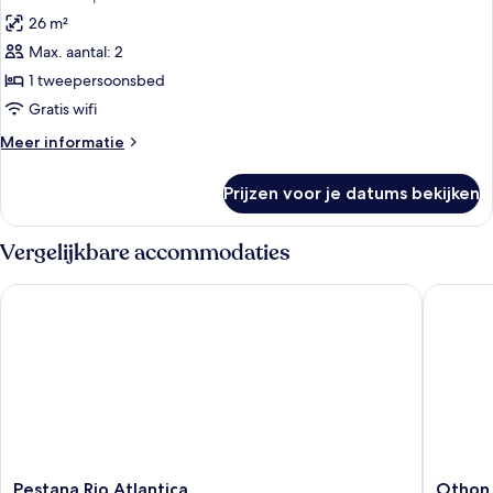
voor
26 m²
Deluxe
kamer,
Max. aantal: 2
1
1 tweepersoonsbed
tweepersoonsbed,
Gratis wifi
aan
Meer
Meer informatie
zee
details
laden
over
Prijzen voor je datums bekijken
Deluxe
kamer,
1
Vergelijkbare accommodaties
tweepersoonsbed,
aan
Pestana Rio Atlantica
Othon Pa
zee
Pestana
Othon
Pestana Rio Atlantica
Othon 