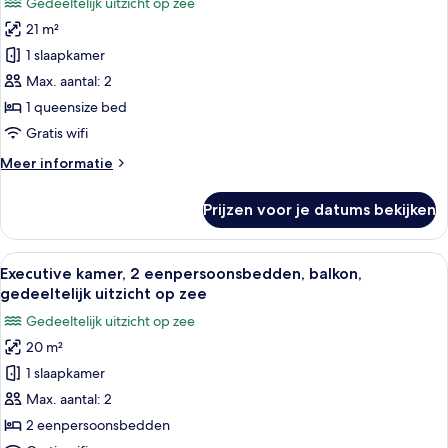
Gedeeltelijk uitzicht op zee
op
Executive
zee
21 m²
kamer,
1 slaapkamer
1
queensize
Max. aantal: 2
bed,
1 queensize bed
balkon,
Gratis wifi
gedeeltelijk
Meer
Meer informatie
uitzicht
details
op
over
Prijzen voor je datums bekijken
Executive
zee
kamer,
laden
1
Alle
Executive kamer, 2 eenpersoonsbedden,
6
queensize
Executive kamer, 2 eenpersoonsbedden, balkon,
foto's
bed,
gedeeltelijk uitzicht op zee
balkon,
voor
Gedeeltelijk uitzicht op zee
gedeeltelijk
Executive
uitzicht
20 m²
kamer,
op
1 slaapkamer
2
zee
eenpersoonsbedden,
Max. aantal: 2
balkon,
2 eenpersoonsbedden
gedeeltelijk