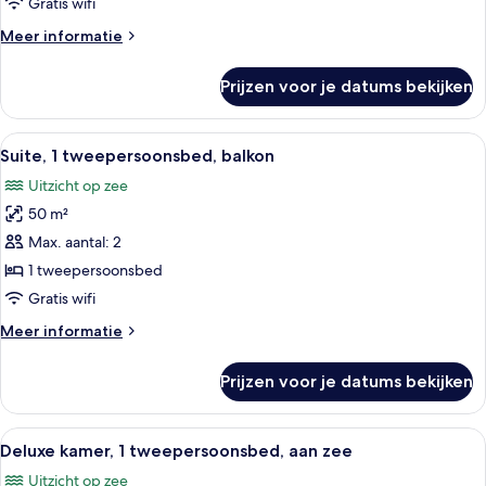
Gratis wifi
uitzicht
Meer
Meer informatie
op
details
zee
over
Prijzen voor je datums bekijken
Executive
laden
kamer,
2
Alle
Suite, 1 tweepersoonsbed, balkon | Ka
7
eenpersoonsbedden,
Suite, 1 tweepersoonsbed, balkon
foto's
balkon,
Uitzicht op zee
gedeeltelijk
voor
uitzicht
50 m²
Suite,
op
1
Max. aantal: 2
zee
tweepersoonsbed,
1 tweepersoonsbed
balkon
Gratis wifi
laden
Meer
Meer informatie
details
over
Prijzen voor je datums bekijken
Suite,
1
tweepersoonsbed,
Alle
Een hotelkamer met een televisie, een 
9
balkon
Deluxe kamer, 1 tweepersoonsbed, aan zee
foto's
Uitzicht op zee