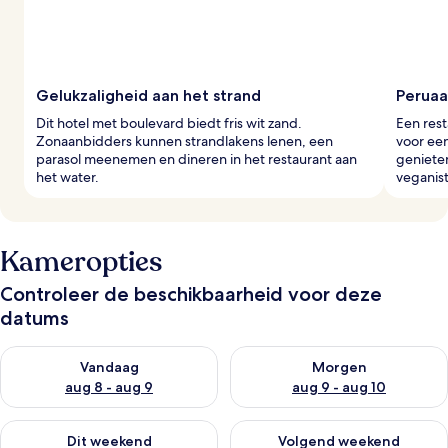
Gelukzaligheid aan het strand
Peruaa
Dit hotel met boulevard biedt fris wit zand.
Een rest
Zonaanbidders kunnen strandlakens lenen, een
voor een
parasol meenemen en dineren in het restaurant aan
genieten
het water.
veganist
Kameropties
Controleer de beschikbaarheid voor deze
datums
De beschikbaarheid controleren voor vanavond aug 8 - aug 9
De beschikbaarheid controler
Vandaag
Morgen
aug 8 - aug 9
aug 9 - aug 10
De beschikbaarheid controleren voor dit weekend aug 14 - au
De beschikbaarheid controler
Dit weekend
Volgend weekend