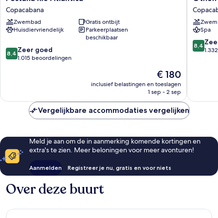
Rio
Palace
Copacabana
Copaca
Atlantica
Copaca
Zwembad
Gratis ontbijt
Zwem
Copacabana
Rio
Huisdiervriendelijk
Parkeerplaatsen
Spa
Copaca
beschikbaar
8.4
Zee
8,4
8.4
Zeer goed
van
1.33
8,4
van
1.015 beoordelingen
10,
10,
Zeer
De
€ 180
Zeer
goed,
prijs
goed,
inclusief belastingen en toeslagen
1.332
is
1 sep - 2 sep
1.015
beoorde
€ 180
beoordelingen
Vergelijkbare accommodaties vergelijken
Meld je aan om de in aanmerking komende kortingen en
extra's te zien. Meer beloningen voor meer avonturen!
Aanmelden
Registreer je nu, gratis en voor niets
Over deze buurt