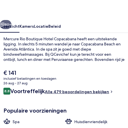
Hotel
Copacabana
rige
Volgende
80+
Overzicht
Kamers
Locatie
Beleid
Mercure Rio Boutique Hotel Copacabana heeft een uitstekende
ligging. In slechts 5 minuten wandel je naar Copacabana Beach en
Avenida Atlântica. In de spa zit je goed met diepe
bindweefselmassages. Bij QCeviche! kun je terecht voor een
ontbijt, lunch en diner met Peruviaanse gerechten. Bovendien rijd je
in een mum van tijd naar Praia Ipanema en Suikerbroodberg.
Andere reizigers zijn erg te spreken over het behulpzame personeel
De
€ 141
en de aangename kamers. De accommodatie ligt op korte
huidige
inclusief belastingen en toeslagen
loopafstand van het openbaar vervoer: het is 7 minuten lopen naar
prijs
26 aug - 27 aug
Station Siqueira Campos en 14 minuten naar Station Cardeal
Suite, 1 tweepersoonsbed, balkon | Ee
is
Beoordelingen
Arcoverde.
Voortreffelijk
8,8
Alle 479 beoordelingen bekijken
€ 141
8,8 op 10 –
Populaire voorzieningen
Spa
Huisdiervriendelijk