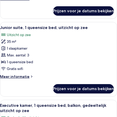
op
details
zee
over
Prijzen voor je datums bekijken
laden
Luxe
kamer,
1
Alle
Een hotelkamer met een bed, een bank,
10
queensize
Junior suite, 1 queensize bed, uitzicht op zee
foto's
bed,
Uitzicht op zee
uitzicht
voor
op
35 m²
Junior
zee
suite,
1 slaapkamer
1
Max. aantal: 3
queensize
1 queensize bed
bed,
Gratis wifi
uitzicht
Meer
Meer informatie
op
details
zee
over
Prijzen voor je datums bekijken
laden
Junior
suite,
1
Alle
Een slaapkamer met een bed, nachtkast
6
queensize
Executive kamer, 1 queensize bed, balkon, gedeeltelijk
foto's
bed,
uitzicht op zee
uitzicht
voor