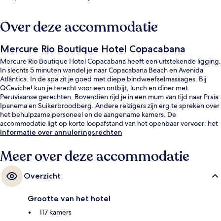
Over deze accommodatie
Mercure Rio Boutique Hotel Copacabana
Mercure Rio Boutique Hotel Copacabana heeft een uitstekende ligging.
In slechts 5 minuten wandel je naar Copacabana Beach en Avenida
Atlântica. In de spa zit je goed met diepe bindweefselmassages. Bij
QCeviche! kun je terecht voor een ontbijt, lunch en diner met
Peruviaanse gerechten. Bovendien rijd je in een mum van tijd naar Praia
Ipanema en Suikerbroodberg. Andere reizigers zijn erg te spreken over
het behulpzame personeel en de aangename kamers. De
accommodatie ligt op korte loopafstand van het openbaar vervoer: het
is 7 minuten lopen naar Station Siqueira Campos en 14 minuten naar
Informatie over annuleringsrechten
Station Cardeal Arcoverde.
Meer over deze accommodatie
Overzicht
Grootte van het hotel
117 kamers