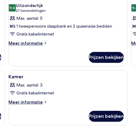
foto's
f
m
Uitzonderlijk
voor
9,4
sl
v
9,
9,4 van 10
(27
27 beoordelingen
Suite,
Su
beoordelingen)
Max. aantal: 5
meerdere
m
1 tweepersoons slaapbank en 2 queensize bedden
bedden
b
Gratis kabelinternet
laden
l
Meer
M
Meer informatie
Me
details
de
over
ov
n
Prijzen bekijken
Suite,
Su
meerdere
m
bedden
b
levisie, bank, eettafel en kitchenette.
Alle
Een hotelkamer met een bed, een bure
7
Kamer
foto's
Max. aantal: 3
voor
Gratis kabelinternet
Kamer
laden
Meer
Meer informatie
details
over
n
Prijzen bekijken
Kamer