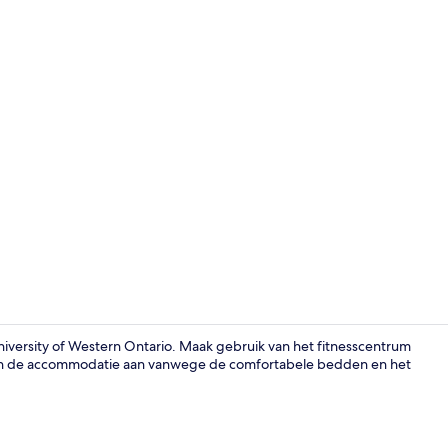
Zitruimte lo
niversity of Western Ontario. Maak gebruik van het fitnesscentrum
aden de accommodatie aan vanwege de comfortabele bedden en het
Exterieur