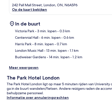
242 Pall Mall Street, London, ON, N6A5P6
Op de kaart bekijken
In de buurt
Victoria Park
- 3 min. lopen
- 0.3 km
Centennial Hall
- 6 min. lopen
- 0.6 km
Kaa
Harris Park
- 8 min. lopen
- 0.7 km
London Music Hall
- 13 min. lopen
- 1.1 km
Budweiser Gardens
- 14 min. lopen
- 1.2 km
Meer weergeven
The Park Hotel London
The Park Hotel London ligt op maar 5 minuten rijden van University
ga in de buurt wandelen/fietsen. Andere reizigers raden de acc
behulpzame personeel.
Informatie over annuleringsrechten