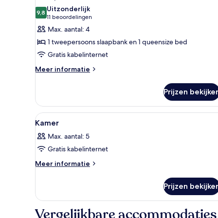
foto's
Uitzonderlijk
voor
9,8
9,8 van 10
(11
11 beoordelingen
Suite,
beoordelingen)
Max. aantal: 4
meerdere
1 tweepersoons slaapbank en 1 queensize bed
bedden
Gratis kabelinternet
laden
Meer
Meer informatie
details
over
Prijzen bekijke
Suite,
meerdere
bedden
Alle
Een hotelkamer met een bed, te
6
Kamer
foto's
Max. aantal: 5
voor
Gratis kabelinternet
Kamer
laden
Meer
Meer informatie
details
over
Prijzen bekijke
Kamer
Vergelijkbare accommodaties