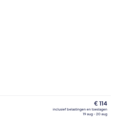
bby
Dineerruimte
De
€ 114
huidige
inclusief belastingen en toeslagen
prijs
19 aug - 20 aug
Lobby
is
€ 114