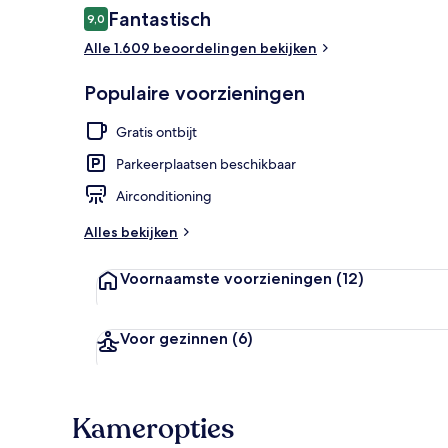
Beoordelingen
Fantastisch
9,0
9,0 op 10 –
Alle 1.609 beoordelingen bekijken
Zitruimte lo
Populaire voorzieningen
Gratis ontbijt
Parkeerplaatsen beschikbaar
Airconditioning
Alles bekijken
Voornaamste voorzieningen
(12)
Voor gezinnen
(6)
Kameropties