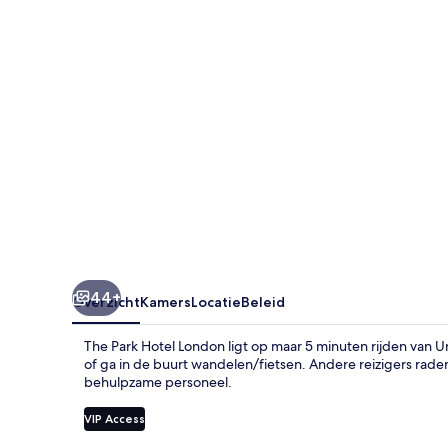
44+
Overzicht
Kamers
Locatie
Beleid
The Park Hotel London ligt op maar 5 minuten rijden van U
of ga in de buurt wandelen/fietsen. Andere reizigers r
behulpzame personeel.
VIP Access