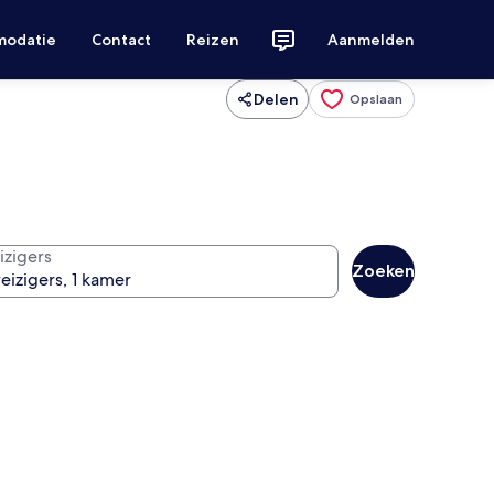
modatie
Contact
Reizen
Aanmelden
Delen
Opslaan
izigers
Zoeken