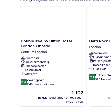
DoubleTree by Hilton Hotel London Ontario
Hard Rock Ho
DoubleTree
Hard
DoubleTree by Hilton Hotel
Hard Rock 
by
Rock
London Ontario
London
Hilton
Hotel
Centrum London
Zwembad
Hotel
London
Huisdiervrien
London
Zwembad
Ontario
Parkeerplaat
Huisdiervriendelijk
Ontario
London
beschikbaar
Parkeerplaatsen
Centrum
Gratis wifi
beschikbaar
London
Gratis wifi
9.4
Uitzonder
9,4
van
993 beoord
8.4
Zeer goed
8,4
10,
van
1.148 beoordelingen
Uitzonderlijk,
10,
De
€ 102
993
Zeer
prijs
beoordelinge
goed,
inclusief belastingen en toeslagen
inc
is
6 sep - 7 sep
1.148
€ 102
beoordelingen