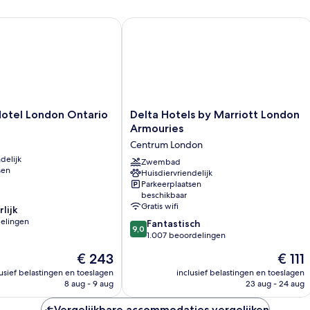
tel London Ontario
Delta Hotels by Marriott London Arm
Delta
Hotel London Ontario
Delta Hotels by Marriott London
Hotels
Armouries
by
Centrum London
Marriott
delijk
London
Zwembad
sen
Huisdiervriendelijk
Armouries
Parkeerplaatsen
Centrum
beschikbaar
London
Gratis wifi
lijk
elingen
9.0
Fantastisch
9,0
van
1.007 beoordelingen
10,
De
De
€ 243
€ 111
Fantastisch,
prijs
prijs
n
1.007
lusief belastingen en toeslagen
inclusief belastingen en toeslagen
is
is
8 aug - 9 aug
23 aug - 24 aug
beoordelingen
€ 243
€ 111
Vergelijkbare accommodaties vergelijken