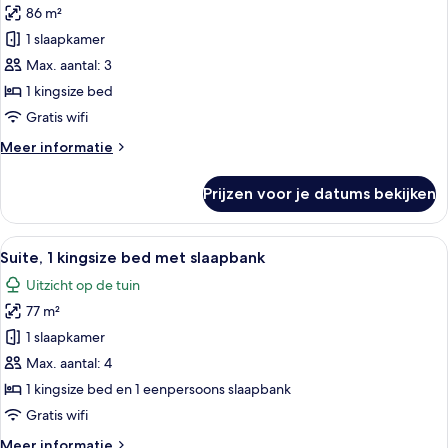
Hills
86 m²
Suite,
Suite)
1
1 slaapkamer
slaapkamer,
Max. aantal: 3
open
1 kingsize bed
haard
Gratis wifi
laden
Meer
Meer informatie
details
over
Prijzen voor je datums bekijken
Suite,
1
slaapkamer,
Alle
Een moderne woonkamer met een open
10
open
Suite, 1 kingsize bed met slaapbank
foto's
haard
Uitzicht op de tuin
voor
77 m²
Suite,
1
1 slaapkamer
kingsize
Max. aantal: 4
bed
1 kingsize bed en 1 eenpersoons slaapbank
met
Gratis wifi
slaapbank
Meer
Meer informatie