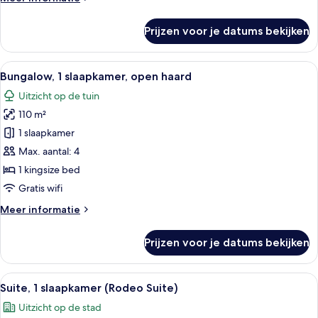
laden
details
over
Prijzen voor je datums bekijken
Suite,
1
kingsize
Alle
Een ruime woonkamer met een open ha
9
bed
Bungalow, 1 slaapkamer, open haard
foto's
met
Uitzicht op de tuin
slaapbank
voor
110 m²
Bungalow,
1
1 slaapkamer
slaapkamer,
Max. aantal: 4
open
1 kingsize bed
haard
Gratis wifi
laden
Meer
Meer informatie
details
over
Prijzen voor je datums bekijken
Bungalow,
1
slaapkamer,
Alle
Een ruime woonkamer met een modern
6
open
Suite, 1 slaapkamer (Rodeo Suite)
foto's
haard
Uitzicht op de stad
voor