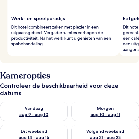
s
Werk- en speelparadijs
Eetge
Dit hotel combineert zaken met plezier in een
Dit hote
uitgaansgebied. Vergaderruimtes verhogen de
gerechte
productiviteit. Na het werk kunt u genieten van een
een café
spabehandeling.
een uitg
aangen
Kameropties
Controleer de beschikbaarheid voor deze
datums
De beschikbaarheid controleren voor vanavond aug 9 - aug 1
De beschikbaarheid controler
Vandaag
Morgen
aug 9 - aug 10
aug 10 - aug 11
De beschikbaarheid controleren voor dit weekend aug 14 - au
De beschikbaarheid controler
Dit weekend
Volgend weekend
aug 14 - aug 16
aug 21 - aug 23