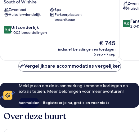
South of Wilshire
Zwem
Hills,
Beverly
Huisdi
A
Zwembad
Spa
Hills
Huisdiervriendelijk
Parkeerplaatsen
Four
West
beschikbaar
9.0
Seasons
Hollywo
Fan
9,0
van
Hotel
2.04
9.4
Uitzonderlijk
9,4
10,
South
van
1.002 beoordelingen
Fantasti
of
10,
De
€ 745
2.043
Wilshire
Uitzonderlijk,
prijs
beoorde
1.002
inclusief belastingen en toeslagen
is
6 sep - 7 sep
beoordelingen
€ 745
Vergelijkbare accommodaties vergelijken
Meld je aan om de in aanmerking komende kortingen en
extra's te zien. Meer beloningen voor meer avonturen!
Aanmelden
Registreer je nu, gratis en voor niets
Over deze buurt