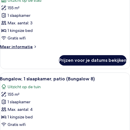
Uitzicht op de stad
voor
155 m²
Bungalow,
1
1 slaapkamer
slaapkamer,
Max. aantal: 3
patio
1 kingsize bed
(Bungalow
Gratis wifi
22)
Meer
Meer informatie
laden
details
over
Prijzen voor je datums bekijken
Bungalow,
1
slaapkamer,
Alle
Een ruime woonkamer met een zithoek,
12
patio
Bungalow, 1 slaapkamer, patio (Bungalow 8)
foto's
(Bungalow
Uitzicht op de tuin
22)
voor
155 m²
Bungalow,
1
1 slaapkamer
slaapkamer,
Max. aantal: 4
patio
1 kingsize bed
(Bungalow
Gratis wifi
8)