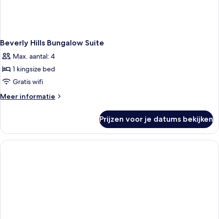
Beverly Hills Bungalow Suite
Max. aantal: 4
1 kingsize bed
Gratis wifi
Meer
Meer informatie
details
over
Prijzen voor je datums bekijken
Beverly
Hills
Bungalow
Suite