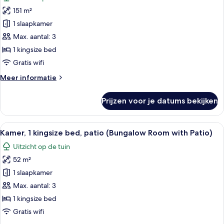
voor
151 m²
Bungalow,
1
1 slaapkamer
slaapkamer,
Max. aantal: 3
open
1 kingsize bed
haard
Gratis wifi
(Bungalow
Meer
Meer informatie
3)
details
laden
over
Prijzen voor je datums bekijken
Bungalow,
1
slaapkamer,
Alle
Een hotelkamer met een hemelbed, een
6
open
Kamer, 1 kingsize bed, patio (Bungalow Room with Patio)
foto's
haard
Uitzicht op de tuin
(Bungalow
voor
3)
52 m²
Kamer,
1
1 slaapkamer
kingsize
Max. aantal: 3
bed,
1 kingsize bed
patio
Gratis wifi
(Bungalow