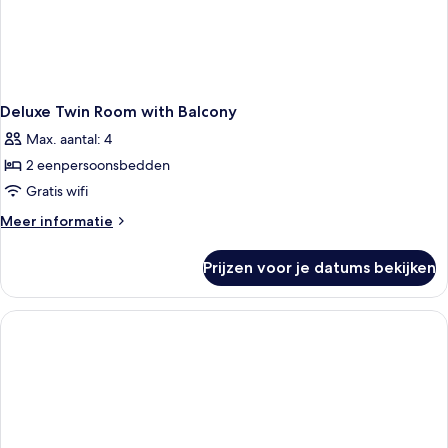
Deluxe Twin Room with Balcony
Max. aantal: 4
2 eenpersoonsbedden
Gratis wifi
Meer
Meer informatie
details
over
Prijzen voor je datums bekijken
Deluxe
Twin
Room
with
Balcony