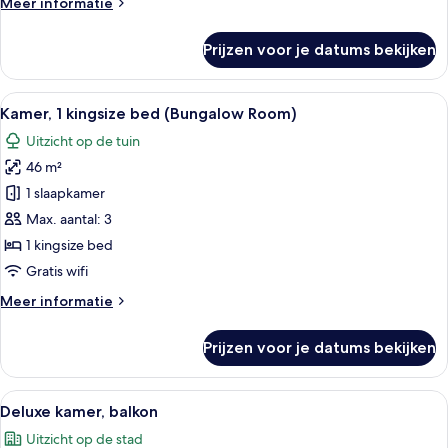
Meer
Meer informatie
details
over
Prijzen voor je datums bekijken
Deluxe
kamer
Alle
Een hotelkamer met een hemelbed, een
5
Kamer, 1 kingsize bed (Bungalow Room)
foto's
Uitzicht op de tuin
voor
46 m²
Kamer,
1
1 slaapkamer
kingsize
Max. aantal: 3
bed
1 kingsize bed
(Bungalow
Gratis wifi
Room)
Meer
Meer informatie
laden
details
over
Prijzen voor je datums bekijken
Kamer,
1
kingsize
Alle
Een hotelkamer met een bed, een bank
5
bed
Deluxe kamer, balkon
foto's
(Bungalow
Uitzicht op de stad
Room)
voor