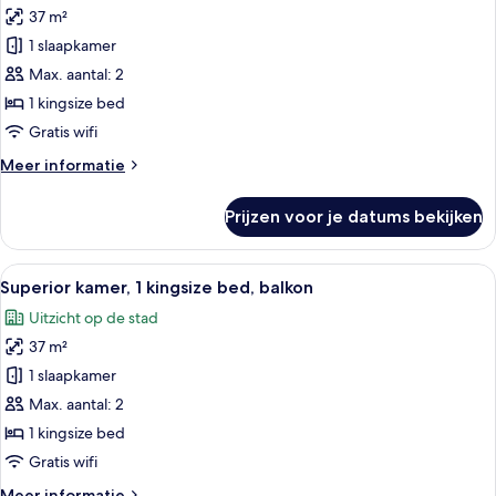
37 m²
Superior
kamer
1 slaapkamer
laden
Max. aantal: 2
1 kingsize bed
Gratis wifi
Meer
Meer informatie
details
over
Prijzen voor je datums bekijken
Superior
kamer
Alle
Hotelkamer met een groot bed, twee n
6
Superior kamer, 1 kingsize bed, balkon
foto's
Uitzicht op de stad
voor
37 m²
Superior
kamer,
1 slaapkamer
1
Max. aantal: 2
kingsize
1 kingsize bed
bed,
Gratis wifi
balkon
Meer
Meer informatie