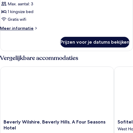
(Studio)
Max. aantal: 3
laden
1 kingsize bed
Gratis wifi
Meer
Meer informatie
details
over
Prijzen voor je datums bekijken
Bungalow,
balkon
(Studio)
Vergelijkbare accommodaties
Beverly Wilshire, Beverly Hills, A Four Seasons Hotel
Sofitel L
Beverly
Sofitel
Beverly Wilshire, Beverly Hills, A Four Seasons
Sofitel
Wilshire,
LA
Hotel
West Ho
Beverly
at