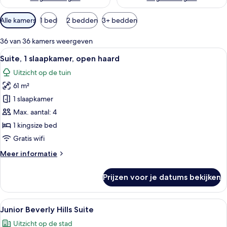
Beschikbare
Alle kamers
1 bed
2 bedden
3+ bedden
filters
voor
36 van 36 kamers weergeven
kamers
Alle
Een woonkamer met een bank, fauteuil
6
Suite, 1 slaapkamer, open haard
foto's
Uitzicht op de tuin
voor
61 m²
Suite,
1
1 slaapkamer
slaapkamer,
Max. aantal: 4
open
1 kingsize bed
haard
Gratis wifi
laden
Meer
Meer informatie
details
over
Prijzen voor je datums bekijken
Suite,
1
slaapkamer,
Alle
Hotelkamer met een groot bed, een sto
7
open
Junior Beverly Hills Suite
foto's
haard
Uitzicht op de stad