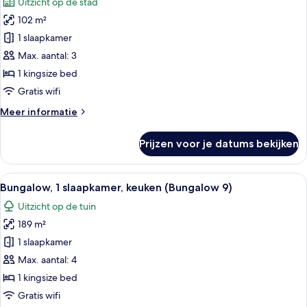
Uitzicht op de stad
(Paul
voor
R.
102 m²
Suite,
Williams
1
1 slaapkamer
-
slaapkamer,
1950s
Max. aantal: 3
Inspired)
patio
1 kingsize bed
(Grand
Gratis wifi
Deluxe)
Meer
Meer informatie
laden
details
over
Prijzen voor je datums bekijken
Suite,
1
slaapkamer,
Alle
Een hemelbed met nachtkastje, een bu
14
patio
Bungalow, 1 slaapkamer, keuken (Bungalow 9)
foto's
(Grand
Uitzicht op de tuin
Deluxe)
voor
189 m²
Bungalow,
1
1 slaapkamer
slaapkamer,
Max. aantal: 4
keuken
1 kingsize bed
(Bungalow
Gratis wifi
9)