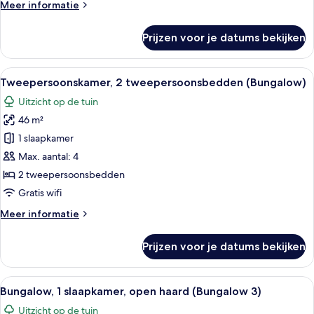
Meer
Meer informatie
laden
details
over
Prijzen voor je datums bekijken
Deluxe
kamer,
1
Alle
Een hotelkamer met twee bedden, een
7
kingsize
Tweepersoonskamer, 2 tweepersoonsbedden (Bungalow)
foto's
bed,
Uitzicht op de tuin
patio
voor
46 m²
Tweepersoonskamer,
2
1 slaapkamer
tweepersoonsbedden
Max. aantal: 4
(Bungalow)
2 tweepersoonsbedden
laden
Gratis wifi
Meer
Meer informatie
details
over
Prijzen voor je datums bekijken
Tweepersoonskamer,
2
tweepersoonsbedden
Alle
Een stijlvol ingerichte woonkamer met 
9
(Bungalow)
Bungalow, 1 slaapkamer, open haard (Bungalow 3)
foto's
Uitzicht op de tuin