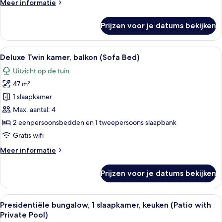
Meer
Meer informatie
Room
details
with
over
Prijzen voor je datums bekijken
Patio)
Kamer,
1
laden
kingsize
Alle
Hotelkamer met twee bedden, een burea
6
bed,
Deluxe Twin kamer, balkon (Sofa Bed)
foto's
patio
Uitzicht op de tuin
(Bungalow
voor
Room
47 m²
Deluxe
with
Twin
1 slaapkamer
Patio)
kamer,
Max. aantal: 4
balkon
2 eenpersoonsbedden en 1 tweepersoons slaapbank
(Sofa
Gratis wifi
Bed)
Meer
Meer informatie
laden
details
over
Prijzen voor je datums bekijken
Deluxe
Twin
kamer,
Alle
Een ruime woonkamer met een grote gri
15
balkon
Presidentiële bungalow, 1 slaapkamer, keuken (Patio with
foto's
(Sofa
Private Pool)
Bed)