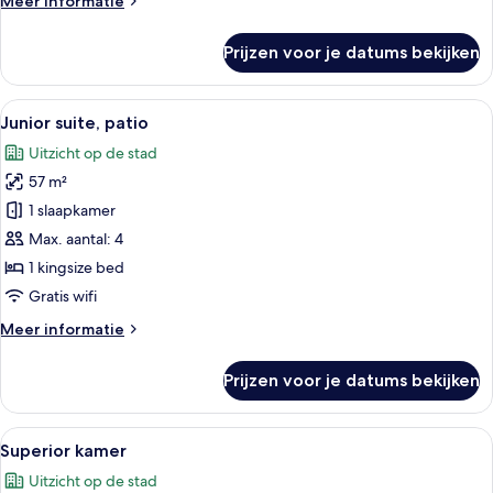
Meer informatie
details
over
Prijzen voor je datums bekijken
Junior
suite
Alle
Een hotelkamer met een groot bed, ee
7
Junior suite, patio
foto's
Uitzicht op de stad
voor
57 m²
Junior
suite,
1 slaapkamer
patio
Max. aantal: 4
laden
1 kingsize bed
Gratis wifi
Meer
Meer informatie
details
over
Prijzen voor je datums bekijken
Junior
suite,
patio
Alle
Een hotelkamer met een groot bed, ee
5
Superior kamer
foto's
Uitzicht op de stad
voor