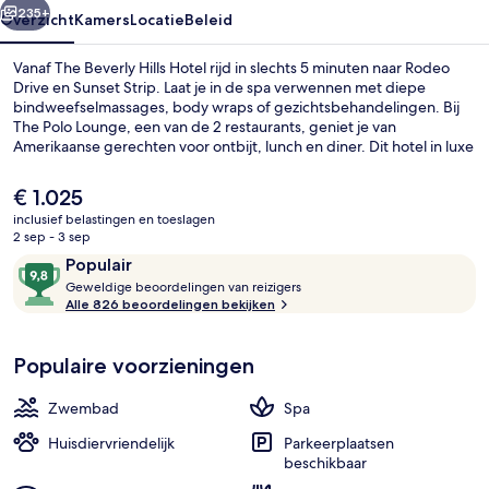
235+
Overzicht
Kamers
Locatie
Beleid
Vanaf The Beverly Hills Hotel rijd in slechts 5 minuten naar Rodeo
Drive en Sunset Strip. Laat je in de spa verwennen met diepe
bindweefselmassages, body wraps of gezichtsbehandelingen. Bij
The Polo Lounge, een van de 2 restaurants, geniet je van
Amerikaanse gerechten voor ontbijt, lunch en diner. Dit hotel in luxe
stijl heeft ook topfaciliteiten zoals een buitenzwembad, een bar aan
het zwembad en een 24-uurs fitnesscentrum. Andere reizigers
De
€ 1.025
waarderen het behulpzame personeel.
huidige
inclusief belastingen en toeslagen
prijs
2 sep - 3 sep
2 restaurants; ze serveren er ontbijt, 
is
Beoordelingen
9,8
Populair
€ 1.025
G
van
Geweldige beoordelingen van reizigers
e
Alle 826 beoordelingen bekijken
10,
w
Populair
e
Populaire voorzieningen
l
d
i
Zwembad
Spa
g
e
Huisdiervriendelijk
Parkeerplaatsen
beschikbaar
b