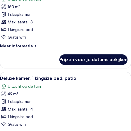
voor
160 m²
Bungalow,
1
1 slaapkamer
slaapkamer,
Max. aantal: 3
patio
1 kingsize bed
(Bungalow
Gratis wifi
1)
Meer
Meer informatie
laden
details
over
Prijzen voor je datums bekijken
Bungalow,
1
slaapkamer,
Alle
Een hotelkamer met een groot bed, ee
6
patio
Deluxe kamer, 1 kingsize bed, patio
foto's
(Bungalow
Uitzicht op de tuin
1)
voor
49 m²
Deluxe
kamer,
1 slaapkamer
1
Max. aantal: 4
kingsize
1 kingsize bed
bed,
Gratis wifi
patio