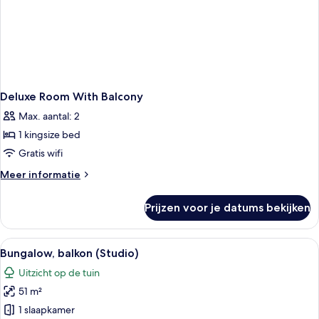
Deluxe Room With Balcony
Max. aantal: 2
1 kingsize bed
Gratis wifi
Meer
Meer informatie
details
over
Prijzen voor je datums bekijken
Deluxe
Room
With
Alle
Een hotelkamer met een groot bed, twe
7
Balcony
Bungalow, balkon (Studio)
foto's
Uitzicht op de tuin
voor
51 m²
Bungalow,
balkon
1 slaapkamer