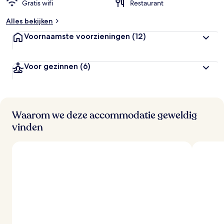
Gratis wifi
Restaurant
e
o
Alles bekijken
o
r
Voornaamste voorzieningen
(12)
d
e
l
Voor gezinnen
(6)
i
n
g
e
n
Waarom we deze accommodatie geweldig
v
vinden
a
n
r
e
i
z
i
g
e
r