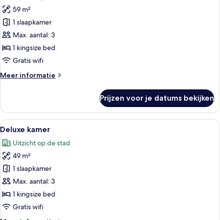
voor
59 m²
Junior
Beverly
1 slaapkamer
Hills
Max. aantal: 3
Suite
1 kingsize bed
laden
Gratis wifi
Meer
Meer informatie
details
over
Prijzen voor je datums bekijken
Junior
Beverly
Hills
Alle
Hotelkamer met een bank, fauteuil, ro
5
Suite
Deluxe kamer
foto's
Uitzicht op de stad
voor
49 m²
Deluxe
kamer
1 slaapkamer
laden
Max. aantal: 3
1 kingsize bed
Gratis wifi