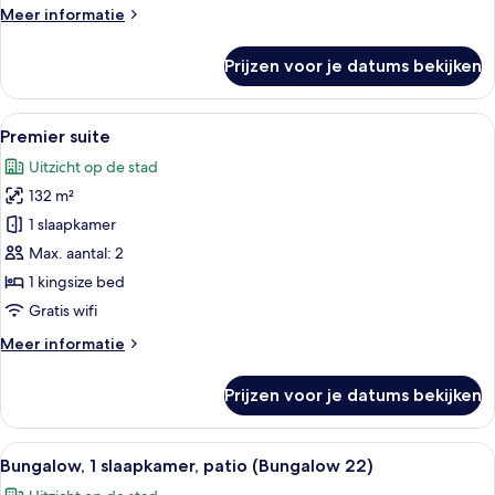
Meer
Meer informatie
laden
details
over
Prijzen voor je datums bekijken
Bungalow,
1
slaapkamer,
Alle
Een ruime woonkamer met een grote h
5
keuken
Premier suite
foto's
(Bungalow
Uitzicht op de stad
9)
voor
132 m²
Premier
suite
1 slaapkamer
laden
Max. aantal: 2
1 kingsize bed
Gratis wifi
Meer
Meer informatie
details
over
Prijzen voor je datums bekijken
Premier
suite
Alle
Bungalow, 1 slaapkamer, patio (Bungal
13
Bungalow, 1 slaapkamer, patio (Bungalow 22)
foto's