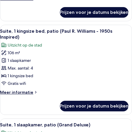
details
over
Prijzen voor je datums bekijken
Suite,
1
slaapkamer
Alle
Een moderne woonkamer met een open 
9
(Crescent
Suite, 1 kingsize bed, patio (Paul R. Williams - 1950s
foto's
Suite)
Inspired)
voor
Uitzicht op de stad
Suite,
106 m²
1
1 slaapkamer
kingsize
bed,
Max. aantal: 4
patio
1 kingsize bed
(Paul
Gratis wifi
R.
Meer
Meer informatie
Williams
details
-
over
Prijzen voor je datums bekijken
Suite,
1950s
1
Inspired)
kingsize
Alle
Een moderne woonkamer met een geboge
laden
7
bed,
Suite, 1 slaapkamer, patio (Grand Deluxe)
foto's
patio