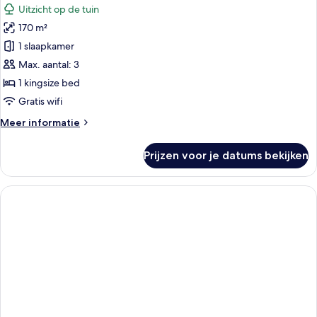
voor
Uitzicht op de tuin
Presidentiële
170 m²
bungalow,
1 slaapkamer
1
slaapkamer,
Max. aantal: 3
keuken
1 kingsize bed
(Patio
Gratis wifi
with
Meer
Meer informatie
Private
details
Pool)
over
Prijzen voor je datums bekijken
Presidentiële
laden
bungalow,
1
slaapkamer,
keuken
(Patio
with
Private
Pool)