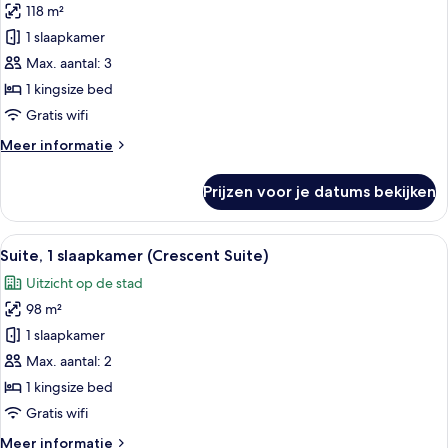
118 m²
Suite,
1
1 slaapkamer
slaapkamer
Max. aantal: 3
(Rodeo
1 kingsize bed
Suite)
Gratis wifi
laden
Meer
Meer informatie
details
over
Prijzen voor je datums bekijken
Suite,
1
slaapkamer
Alle
Een ruime woonkamer met een beige ba
6
(Rodeo
Suite, 1 slaapkamer (Crescent Suite)
foto's
Suite)
Uitzicht op de stad
voor
98 m²
Suite,
1
1 slaapkamer
slaapkamer
Max. aantal: 2
(Crescent
1 kingsize bed
Suite)
Gratis wifi
laden
Meer
Meer informatie