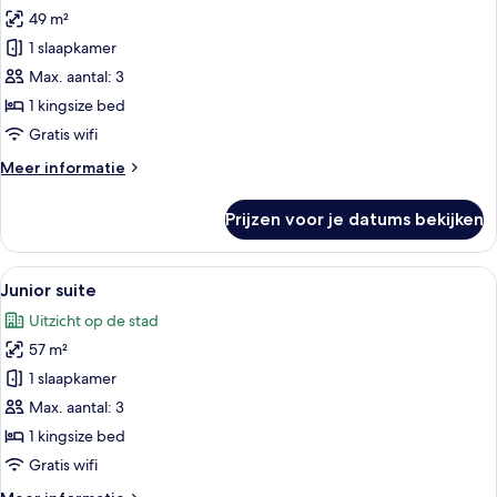
49 m²
Deluxe
kamer,
1 slaapkamer
balkon
Max. aantal: 3
laden
1 kingsize bed
Gratis wifi
Meer
Meer informatie
details
over
Prijzen voor je datums bekijken
Deluxe
kamer,
balkon
Alle
Een stijlvol ingerichte woonkamer met
5
Junior suite
foto's
Uitzicht op de stad
voor
57 m²
Junior
suite
1 slaapkamer
laden
Max. aantal: 3
1 kingsize bed
Gratis wifi
Meer