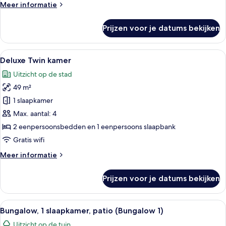
Meer
Meer informatie
Suite
details
with
over
Prijzen voor je datums bekijken
Patio)
Suite,
1
laden
slaapkamer,
Alle
Hotelkamer met twee bedden, een burea
7
patio
Deluxe Twin kamer
foto's
(Beverly
Uitzicht op de stad
Hills
voor
Suite
49 m²
Deluxe
with
Twin
1 slaapkamer
Patio)
kamer
Max. aantal: 4
laden
2 eenpersoonsbedden en 1 eenpersoons slaapbank
Gratis wifi
Meer
Meer informatie
details
over
Prijzen voor je datums bekijken
Deluxe
Twin
kamer
Alle
Een ruime woonkamer met een beige b
10
Bungalow, 1 slaapkamer, patio (Bungalow 1)
foto's
Uitzicht op de tuin