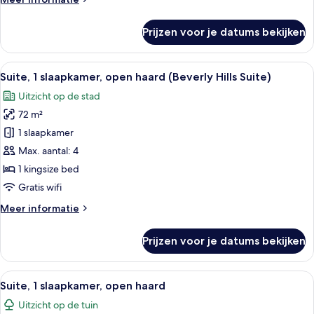
laden
details
over
Prijzen voor je datums bekijken
Superior
kamer,
1
Alle
Een moderne woonkamer met een gebog
6
kingsize
Suite, 1 slaapkamer, open haard (Beverly Hills Suite)
foto's
bed,
Uitzicht op de stad
balkon
voor
72 m²
Suite,
1
1 slaapkamer
slaapkamer,
Max. aantal: 4
open
1 kingsize bed
haard
Gratis wifi
(Beverly
Meer
Meer informatie
Hills
details
Suite)
over
Prijzen voor je datums bekijken
laden
Suite,
1
slaapkamer,
Alle
Een woonkamer met een bank, fauteuils
7
open
Suite, 1 slaapkamer, open haard
foto's
haard
Uitzicht op de tuin
(Beverly
voor