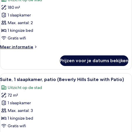
5)
voor
180 m²
Presidentiële
suite
1 slaapkamer
laden
Max. aantal: 2
1 kingsize bed
Gratis wifi
Meer
Meer informatie
details
over
Prijzen voor je datums bekijken
Presidentiële
suite
Alle
Een balkon met een tafel en stoelen,
10
Suite, 1 slaapkamer, patio (Beverly Hills Suite with Patio)
foto's
Uitzicht op de stad
voor
72 m²
Suite,
1
1 slaapkamer
slaapkamer,
Max. aantal: 3
patio
1 kingsize bed
(Beverly
Gratis wifi
Hills