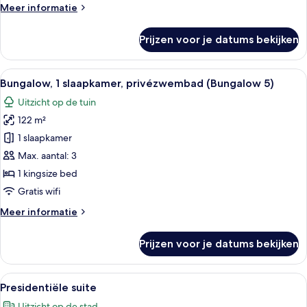
Meer
Meer informatie
laden
details
over
Prijzen voor je datums bekijken
Bungalow,
1
slaapkamer,
Alle
Een woonkamer met een open haard, ee
14
patio
Bungalow, 1 slaapkamer, privézwembad (Bungalow 5)
foto's
(Bungalow
Uitzicht op de tuin
8)
voor
122 m²
Bungalow,
1
1 slaapkamer
slaapkamer,
Max. aantal: 3
privézwembad
1 kingsize bed
(Bungalow
Gratis wifi
5)
Meer
Meer informatie
laden
details
over
Prijzen voor je datums bekijken
Bungalow,
1
slaapkamer,
Alle
Een ruime woonkamer met een open h
9
privézwembad
Presidentiële suite
foto's
(Bungalow
Uitzicht op de stad