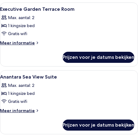
View
Alle
Een hotelkamer met een groot bed, een
4
Suite
Executive Garden Terrace Room
foto's
Max. aantal: 2
voor
1 kingsize bed
Executive
Garden
Gratis wifi
Terrace
Meer
Meer informatie
Room
details
over
laden
Prijzen voor je datums bekijken
Executive
Garden
Terrace
Alle
Een hotelkamer met een groot bed, een 
4
Room
Anantara Sea View Suite
foto's
Max. aantal: 2
voor
1 kingsize bed
Anantara
Sea
Gratis wifi
View
Meer
Meer informatie
Suite
details
over
laden
Prijzen voor je datums bekijken
Anantara
Sea
View