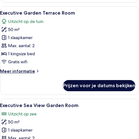
kamer
Alle
Een hotelkamer met een groot bed, twe
8
Executive Garden Terrace Room
foto's
Uitzicht op de tuin
voor
50 m²
Executive
Garden
1 slaapkamer
Terrace
Max. aantal: 2
Room
1 kingsize bed
laden
Gratis wifi
Meer
Meer informatie
details
over
Prijzen voor je datums bekijken
Executive
Garden
Terrace
Alle
Een hotelkamer met een groot bed, een
8
Room
Executive Sea View Garden Room
foto's
Uitzicht op zee
voor
50 m²
Executive
Sea
1 slaapkamer
View
Max. aantal: 2