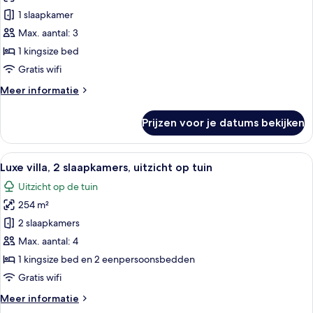
Sunrise
1 slaapkamer
Sea
Max. aantal: 3
Facing
1 kingsize bed
Terrace
Gratis wifi
Room
Meer
Meer informatie
laden
details
over
Prijzen voor je datums bekijken
Executive
Sunrise
Sea
Alle
Een moderne hotelkamer met een groot
5
Facing
Luxe villa, 2 slaapkamers, uitzicht op tuin
foto's
Terrace
Uitzicht op de tuin
Room
voor
254 m²
Luxe
villa,
2 slaapkamers
2
Max. aantal: 4
slaapkamers,
1 kingsize bed en 2 eenpersoonsbedden
uitzicht
Gratis wifi
op
Meer
Meer informatie
tuin
details