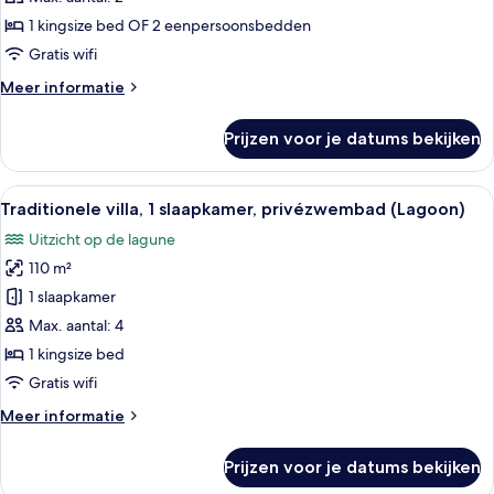
Garden
1 kingsize bed OF 2 eenpersoonsbedden
Room
Gratis wifi
laden
Meer
Meer informatie
details
over
Prijzen voor je datums bekijken
Executive
Sea
View
Alle
Een ruime woonruimte met een zwemba
10
Garden
Traditionele villa, 1 slaapkamer, privézwembad (Lagoon)
foto's
Room
Uitzicht op de lagune
voor
110 m²
Traditionele
villa,
1 slaapkamer
1
Max. aantal: 4
slaapkamer,
1 kingsize bed
privézwembad
Gratis wifi
(Lagoon)
Meer
Meer informatie
laden
details
over
Prijzen voor je datums bekijken
Traditionele
villa,