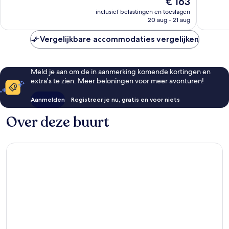
€ 163
Uitstek
415
prijs
232
inclusief belastingen en toeslagen
beoordelingen
is
20 aug - 21 aug
beoorde
€ 163
Vergelijkbare accommodaties vergelijken
Meld je aan om de in aanmerking komende kortingen en
extra's te zien. Meer beloningen voor meer avonturen!
Aanmelden
Registreer je nu, gratis en voor niets
Over deze buurt