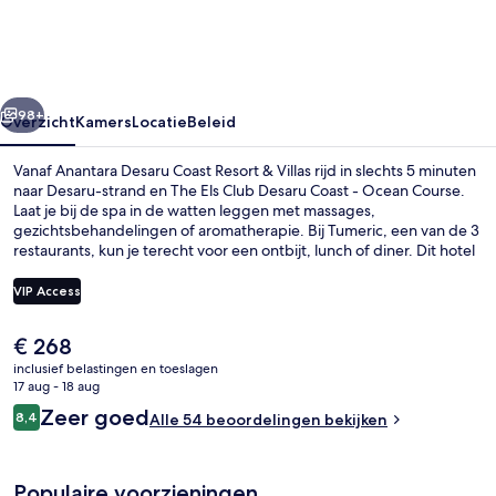
Resort
&
Villas
rige
Volgende
98+
Overzicht
Kamers
Locatie
Beleid
Vanaf Anantara Desaru Coast Resort & Villas rijd in slechts 5 minuten
naar Desaru-strand en The Els Club Desaru Coast - Ocean Course.
Laat je bij de spa in de watten leggen met massages,
gezichtsbehandelingen of aromatherapie. Bij Tumeric, een van de 3
restaurants, kun je terecht voor een ontbijt, lunch of diner. Dit hotel
in luxe stijl biedt ook hoogtepunten zoals 2 buitenzwembaden, een
waterpark en een bar aan het zwembad.
VIP Access
De
€ 268
2 buitenzwembaden, gratis zwembadc
huidige
inclusief belastingen en toeslagen
prijs
17 aug - 18 aug
is
Beoordelingen
Zeer goed
8,4
Alle 54 beoordelingen bekijken
€ 268
8,4 op 10 –
Populaire voorzieningen