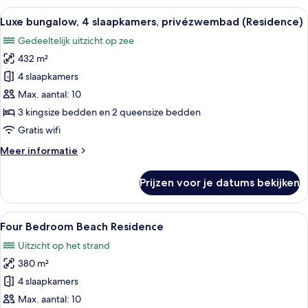
slaapkamers,
Alle
Een moderne hotelkamer met een groot
7
privézwembad,
Luxe bungalow, 4 slaapkamers, privézwembad (Residence)
foto's
aan
Gedeeltelijk uitzicht op zee
het
voor
strand
432 m²
Luxe
(Residence)
bungalow,
4 slaapkamers
4
Max. aantal: 10
slaapkamers,
3 kingsize bedden en 2 queensize bedden
privézwembad
Gratis wifi
(Residence)
Meer
Meer informatie
laden
details
over
Prijzen voor je datums bekijken
Luxe
bungalow,
4
Alle
Een moderne woonkamer met een grote f
9
slaapkamers,
Four Bedroom Beach Residence
foto's
privézwembad
Uitzicht op het strand
(Residence)
voor
380 m²
Four
Bedroom
4 slaapkamers
Beach
Max. aantal: 10