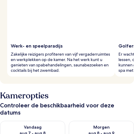
Werk- en speelparadijs
Golfer
Zakelijke reizigers profiteren van vijf vergaderruimtes
Er wach
en werkplekken op de kamer. Na het werk kunt u
lessen, 
genieten van spabehandelingen, saunabezoeken en
kunnen 
cocktails bij het zwembad.
spa met 
Kameropties
Controleer de beschikbaarheid voor deze
datums
De beschikbaarheid controleren voor vanavond aug 7 - aug 8
De beschikbaarheid controler
Vandaag
Morgen
aug 7 - aug 8
aug 8 - aug 9