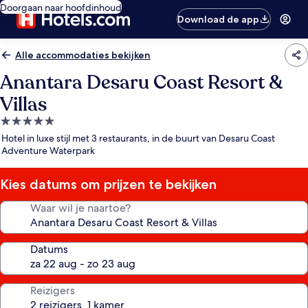
Doorgaan naar hoofdinhoud
Download de app
Alle accommodaties bekijken
Anantara Desaru Coast Resort &
Villas
5.0-
sterrenaccommodatie
Hotel in luxe stijl met 3 restaurants, in de buurt van Desaru Coast
Adventure Waterpark
Kies datums om prijzen te bekijken
Waar wil je naartoe?
Datums
Reizigers