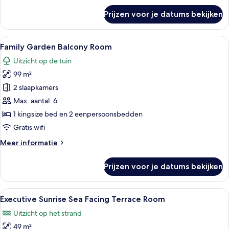
over
Prijzen voor je datums bekijken
Executive
Sunrise
Sea
Alle
Een hotelkamer met een groot bed, een
7
Facing
Family Garden Balcony Room
foto's
Balcony
Uitzicht op de tuin
Room
voor
99 m²
Family
Garden
2 slaapkamers
Balcony
Max. aantal: 6
Room
1 kingsize bed en 2 eenpersoonsbedden
laden
Gratis wifi
Meer
Meer informatie
details
over
Prijzen voor je datums bekijken
Family
Garden
Balcony
Alle
Een hotelkamer met een groot bed, een
7
Room
Executive Sunrise Sea Facing Terrace Room
foto's
Uitzicht op het strand
voor
49 m²
Executive