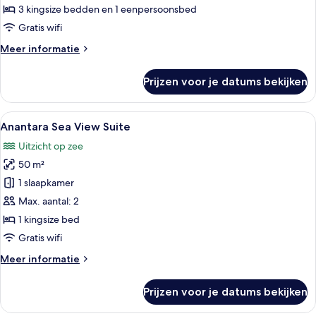
Residence
3 kingsize bedden en 1 eenpersoonsbed
laden
Gratis wifi
Meer
Meer informatie
details
over
Prijzen voor je datums bekijken
Four
Bedroom
Beach
Alle
Een balkon met houten vloer, een bank
10
Residence
Anantara Sea View Suite
foto's
Uitzicht op zee
voor
50 m²
Anantara
Sea
1 slaapkamer
View
Max. aantal: 2
Suite
1 kingsize bed
laden
Gratis wifi
Meer
Meer informatie
details
over
Prijzen voor je datums bekijken
Anantara
Sea