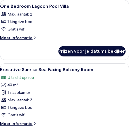
Alle
Een hotelkamer met een groot bed, nac
6
Suite
One Bedroom Lagoon Pool Villa
foto's
Max. aantal: 2
voor
1 kingsize bed
One
Bedroom
Gratis wifi
Lagoon
Meer
Meer informatie
Pool
details
over
Villa
Prijzen voor je datums bekijken
One
laden
Bedroom
Lagoon
Alle
Een hotelkamer met een groot bed, een
6
Pool
Executive Sunrise Sea Facing Balcony Room
foto's
Villa
Uitzicht op zee
voor
49 m²
Executive
Sunrise
1 slaapkamer
Sea
Max. aantal: 3
Facing
1 kingsize bed
Balcony
Gratis wifi
Room
Meer
Meer informatie
laden
details