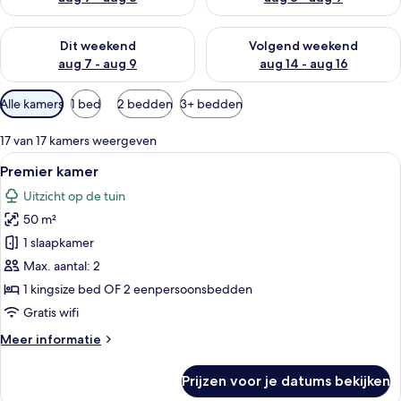
De beschikbaarheid controleren voor dit weekend aug 7 - aug
De beschikbaarheid controler
Dit weekend
Volgend weekend
aug 7 - aug 9
aug 14 - aug 16
Beschikbare
Alle kamers
1 bed
2 bedden
3+ bedden
filters
voor
17 van 17 kamers weergeven
kamers
Alle
Een moderne woonkamer met een bank, 
7
Premier kamer
foto's
Uitzicht op de tuin
voor
50 m²
Premier
kamer
1 slaapkamer
laden
Max. aantal: 2
1 kingsize bed OF 2 eenpersoonsbedden
Gratis wifi
Meer
Meer informatie
details
over
Prijzen voor je datums bekijken
Premier