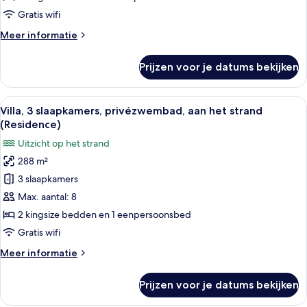
privézwembad
Gratis wifi
(Residence)
Meer
Meer informatie
laden
details
over
Prijzen voor je datums bekijken
Villa,
3
slaapkamers,
Alle
Een moderne slaapkamer met een groot 
6
privézwembad
Villa, 3 slaapkamers, privézwembad, aan het strand
foto's
(Residence)
(Residence)
voor
Uitzicht op het strand
Villa,
288 m²
3
3 slaapkamers
slaapkamers,
privézwembad,
Max. aantal: 8
aan
2 kingsize bedden en 1 eenpersoonsbed
het
Gratis wifi
strand
Meer
Meer informatie
(Residence)
details
laden
over
Prijzen voor je datums bekijken
Villa,
3