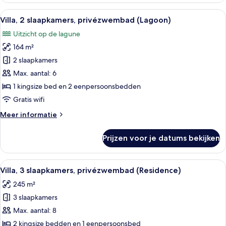
1
Alle
Een ruime slaapkamer met een groot be
6
slaapkamer,
Villa, 2 slaapkamers, privézwembad (Lagoon)
foto's
privézwembad
Uitzicht op de lagune
(Lagoon)
voor
164 m²
Villa,
2
2 slaapkamers
slaapkamers,
Max. aantal: 6
privézwembad
1 kingsize bed en 2 eenpersoonsbedden
(Lagoon)
Gratis wifi
laden
Meer
Meer informatie
details
over
Prijzen voor je datums bekijken
Villa,
2
slaapkamers,
Alle
Een ruime woonkamer met een groot r
6
privézwembad
Villa, 3 slaapkamers, privézwembad (Residence)
foto's
(Lagoon)
245 m²
voor
3 slaapkamers
Villa,
3
Max. aantal: 8
slaapkamers,
2 kingsize bedden en 1 eenpersoonsbed