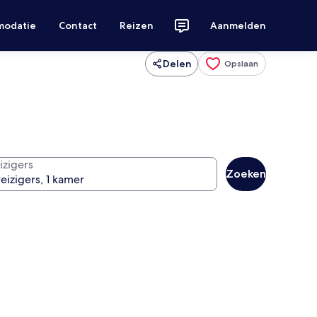
modatie
Contact
Reizen
Aanmelden
Delen
Opslaan
izigers
Zoeken