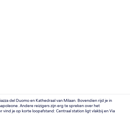
Driepersoons
iazza del Duomo en Kathedraal van Milaan. Bovendien rijd je in
apoleone. Andere reizigers zijn erg te spreken over het
ind je op korte loopafstand: Centraal station ligt vlakbij en Via
Exterieur