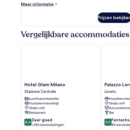
stad
Meer
Meer informatie
details
laden
over
Prijzen bekijke
Tweepersoonskamer,
voor
1
Vergelijkbare accommodaties
persoon,
balkon,
uitzicht
Hotel Glam Milano
Palazzo Loret
op
stad
Hotel
Palazzo
Hotel Glam Milano
Palazzo Lor
Glam
Loreto
Stazione Centrale
Loreto
Milano
Hotel
Luchthaventransfer
Huisdiervrien
Stazione
Milano
Huisdiervriendelijk
Gratis wifi
Centrale
Loreto
Gratis wifi
Aircondition
Restaurant
Bar
8.4
9.0
Zeer goed
Fantastis
8,4
9,0
van
van
1.396 beoordelingen
89 beoorde