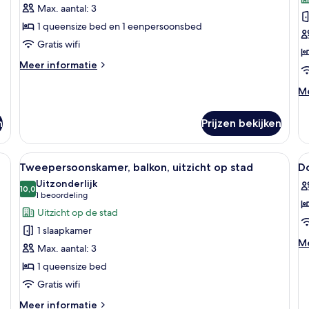
balkon,
ui
Max. aantal: 3
uitzicht
o
1 queensize bed en 1 eenpersoonsbed
op
s
Gratis wifi
stad
l
Meer
Meer informatie
laden
details
over
M
Me
Driepersoonskamer,
de
balkon,
ov
n
Prijzen bekijken
uitzicht
Vi
op
ui
stad
o
en bureau, een televisie en een balkon met gordijnen.
Alle
Een hotelkamer met een bed, een bure
Al
5
st
Tweepersoonskamer, balkon, uitzicht op stad
D
foto's
f
Uitzonderlijk
voor
10,0
v
10,0 van 10
(1
1 beoordeling
Tweepersoonskamer,
D
beoordeling)
Uitzicht op de stad
balkon,
R
1 slaapkamer
uitzicht
W
M
Me
Max. aantal: 3
op
V
de
1 queensize bed
ov
stad
l
Do
Gratis wifi
laden
R
Meer
Wi
Meer informatie