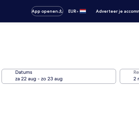
•
App openen
EUR
Adverteer je accom
Datums
Re