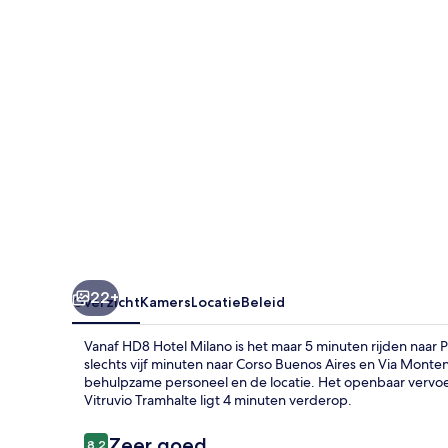
22+
Overzicht
Kamers
Locatie
Beleid
Vanaf HD8 Hotel Milano is het maar 5 minuten rijden naar P
slechts vijf minuten naar Corso Buenos Aires en Via Monten
behulpzame personeel en de locatie. Het openbaar vervoer v
Vitruvio Tramhalte ligt 4 minuten verderop.
Beoordelingen
Zeer goed
8,2