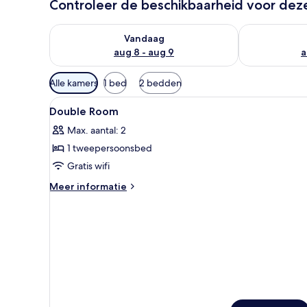
Controleer de beschikbaarheid voor de
De beschikbaarheid controleren voor vanavond aug 
De beschikbaa
Vandaag
aug 8 - aug 9
a
Beschikbare
Alle kamers
1 bed
2 bedden
filters
Alle
Donzen dekbedden, een minibar
voor
4
Double Room
foto's
kamers
Max. aantal: 2
voor
1 tweepersoonsbed
Double
Room
Gratis wifi
laden
Meer
Meer informatie
details
over
Double
Room