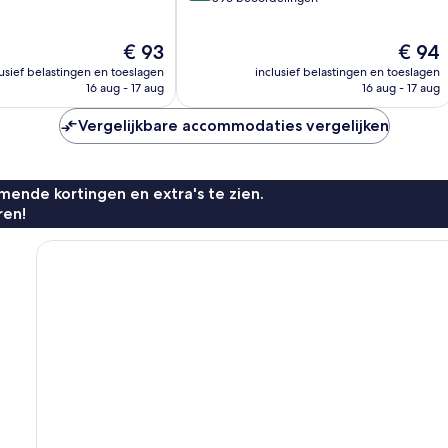
10,
Zeer
De
De
€ 93
€ 94
goed,
n
prijs
prijs
896
lusief belastingen en toeslagen
inclusief belastingen en toeslagen
is
is
beoordelingen
16 aug - 17 aug
16 aug - 17 aug
€ 93
€ 94
Vergelijkbare accommodaties vergelijken
ende kortingen en extra's te zien.
ren!