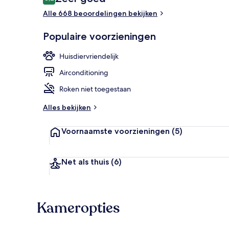
8,2 op 10 –
Alle 668 beoordelingen bekijken
Dagelijks ont
Populaire voorzieningen
Huisdiervriendelijk
Airconditioning
Roken niet toegestaan
Alles bekijken
Voornaamste voorzieningen
(5)
Net als thuis
(6)
Kameropties