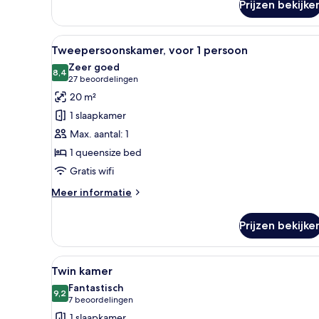
Prijzen bekijke
Alle
Hotelkamer met een groot bed,
5
Tweepersoonskamer, voor 1 persoon
foto's
Zeer goed
voor
8,4
8,4 van 10
(27
27 beoordelingen
Tweepersoonskamer,
beoordelingen)
20 m²
voor
1 slaapkamer
1
Max. aantal: 1
persoon
1 queensize bed
laden
Gratis wifi
Meer
Meer informatie
details
over
Prijzen bekijke
Tweepersoonskamer,
voor
1
Alle
Een moderne hotelkamer met ee
5
persoon
Twin kamer
foto's
Fantastisch
voor
9,2
9,2 van 10
(7
7 beoordelingen
Twin
beoordelingen)
1 slaapkamer