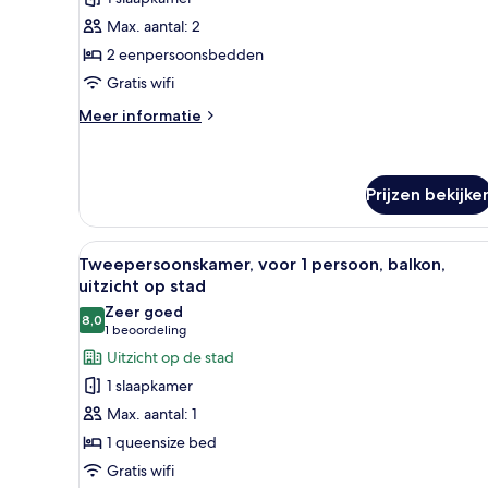
kamer
Max. aantal: 2
laden
2 eenpersoonsbedden
Gratis wifi
Meer
Meer informatie
details
over
Twin
kamer
Prijzen bekijke
Alle
Een hotelkamer met een bed, e
5
Tweepersoonskamer, voor 1 persoon, balkon,
foto's
uitzicht op stad
voor
Zeer goed
8,0
Tweepersoonskamer,
8,0 van 10
(1
1 beoordeling
voor
beoordeling)
Uitzicht op de stad
1
1 slaapkamer
persoon,
Max. aantal: 1
balkon,
1 queensize bed
uitzicht
Gratis wifi
op