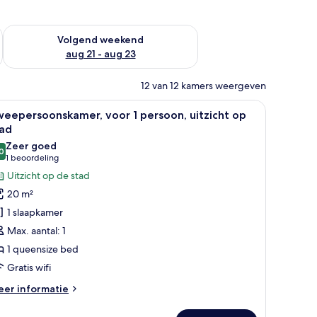
dit weekend aug 14 - aug 16
De beschikbaarheid controleren voor volgend weekend aug 2
Volgend weekend
aug 21 - aug 23
12 van 12 kamers weergeven
luis op de kamer, een bureau
le
Een moderne hotelkamer met een bed, een kap
4
eepersoonskamer, voor 1 persoon, uitzicht op
oto's
tad
oor
Zeer goed
0
weepersoonskamer,
8,0 van 10
(1
1 beoordeling
oor
beoordeling)
Uitzicht op de stad
20 m²
ersoon,
1 slaapkamer
tzicht
Max. aantal: 1
p
1 queensize bed
tad
Gratis wifi
aden
eer
er informatie
tails
er