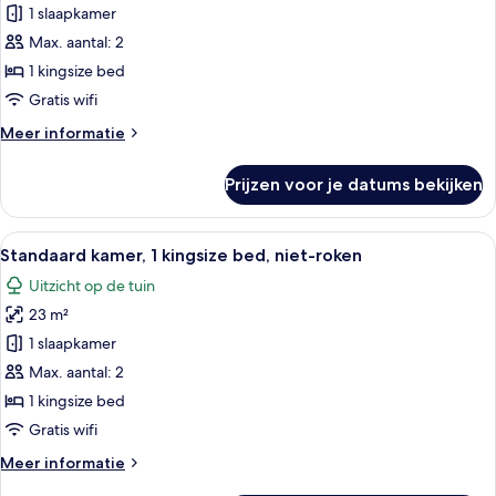
kamer,
1 slaapkamer
1
Max. aantal: 2
kingsize
1 kingsize bed
bed,
Gratis wifi
niet-
Meer
Meer informatie
roken
details
laden
over
Prijzen voor je datums bekijken
Superior
kamer,
1
Alle
Een moderne badkamer met een grote 
8
kingsize
Standaard kamer, 1 kingsize bed, niet-roken
foto's
bed,
Uitzicht op de tuin
niet-
voor
roken
23 m²
Standaard
kamer,
1 slaapkamer
1
Max. aantal: 2
kingsize
1 kingsize bed
bed,
Gratis wifi
niet-
Meer
Meer informatie
roken
details