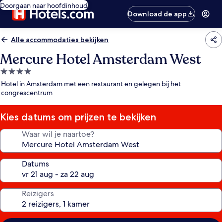
Doorgaan naar hoofdinhoud
Download de app
Alle accommodaties bekijken
Mercure Hotel Amsterdam West
4.0-
sterrenaccommodatie
Hotel in Amsterdam met een restaurant en gelegen bij het
congrescentrum
Kies datums om prijzen te bekijken
Waar wil je naartoe?
Datums
Reizigers