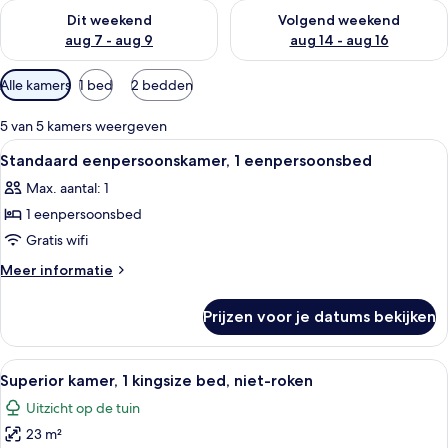
De beschikbaarheid controleren voor dit weekend aug 7 - aug
De beschikbaarheid controler
Dit weekend
Volgend weekend
aug 7 - aug 9
aug 14 - aug 16
Beschikbare
Alle kamers
1 bed
2 bedden
filters
voor
5 van 5 kamers weergeven
kamers
Alle
Een moderne badkamer met een grote 
3
Standaard eenpersoonskamer, 1 eenpersoonsbed
foto's
Max. aantal: 1
voor
1 eenpersoonsbed
Standaard
eenpersoonskamer,
Gratis wifi
1
Meer
Meer informatie
eenpersoonsbed
details
over
laden
Prijzen voor je datums bekijken
Standaard
eenpersoonskamer,
1
Alle
Een moderne badkamer met een mozaïe
8
eenpersoonsbed
Superior kamer, 1 kingsize bed, niet-roken
foto's
Uitzicht op de tuin
voor
23 m²
Superior