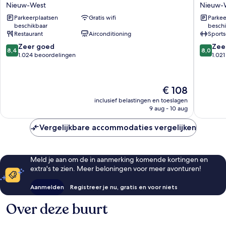
Inn
Western
Nieuw-West
Nieuw-
By
Amster
Parkeerplaatsen
Gratis wifi
Parkee
Radisson
Nieuw-
beschikbaar
beschi
Amsterdam
West
Restaurant
Airconditioning
Sports
City
8.4
8.0
West
Zeer goed
Zee
8,4
8,0
van
van
Nieuw-
1.024 beoordelingen
1.02
10,
10,
West
Zeer
Zeer
goed,
goed,
De
€ 108
1.024
1.021
prijs
beoordelingen
beoorde
inclusief belastingen en toeslagen
is
9 aug - 10 aug
€ 108
Vergelijkbare accommodaties vergelijken
Meld je aan om de in aanmerking komende kortingen en
extra's te zien. Meer beloningen voor meer avonturen!
Aanmelden
Registreer je nu, gratis en voor niets
Over deze buurt