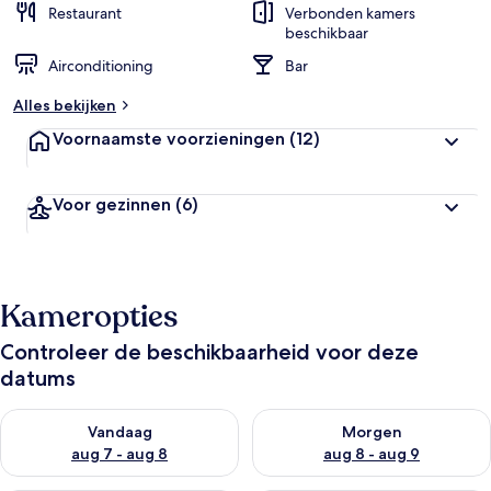
Restaurant
Verbonden kamers
beschikbaar
Airconditioning
Bar
Alles bekijken
Voornaamste voorzieningen
(12)
Voor gezinnen
(6)
Kameropties
Controleer de beschikbaarheid voor deze
datums
De beschikbaarheid controleren voor vanavond aug 7 - aug 8
De beschikbaarheid controler
Vandaag
Morgen
aug 7 - aug 8
aug 8 - aug 9