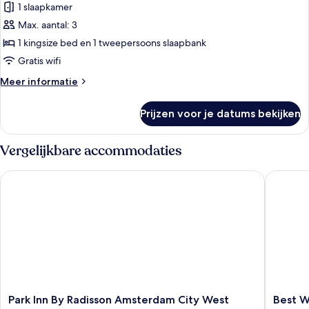
kamer,
1 slaapkamer
1
Max. aantal: 3
kingsize
1 kingsize bed en 1 tweepersoons slaapbank
bed
Gratis wifi
met
Meer
Meer informatie
slaapbank,
details
niet-
over
Prijzen voor je datums bekijken
roken
Superior
kamer,
laden
1
Vergelijkbare accommodaties
kingsize
bed
Park Inn By Radisson Amsterdam City West
Best We
met
slaapbank,
niet-
roken
Park
Best
Park Inn By Radisson Amsterdam City West
Best 