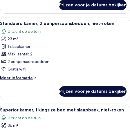
laden
over
Prijzen voor je datums bekijken
Standaard
kamer,
1
Alle
Een moderne badkamer met een grote 
9
kingsize
Standaard kamer, 2 eenpersoonsbedden, niet-roken
foto's
bed,
Uitzicht op de tuin
niet-
voor
roken
23 m²
Standaard
kamer,
1 slaapkamer
2
Max. aantal: 2
eenpersoonsbedden,
2 eenpersoonsbedden
niet-
Gratis wifi
roken
Meer
Meer informatie
laden
details
over
Prijzen voor je datums bekijken
Standaard
kamer,
2
Alle
Een moderne hotelkamer met een flatsc
8
eenpersoonsbedden,
Superior kamer, 1 kingsize bed met slaapbank, niet-roken
foto's
niet-
Uitzicht op de tuin
roken
voor
36 m²
Superior