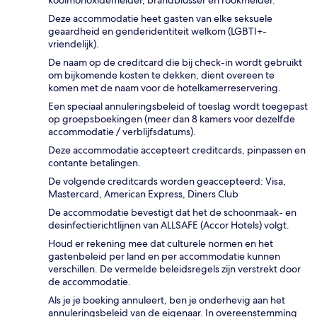
koolmonoxidemelder, brandblusser en rookmelder.
Deze accommodatie heet gasten van elke seksuele
geaardheid en genderidentiteit welkom (LGBTI+-
vriendelijk).
De naam op de creditcard die bij check-in wordt gebruikt
om bijkomende kosten te dekken, dient overeen te
komen met de naam voor de hotelkamerreservering.
Een speciaal annuleringsbeleid of toeslag wordt toegepast
op groepsboekingen (meer dan 8 kamers voor dezelfde
accommodatie / verblijfsdatums).
Deze accommodatie accepteert creditcards, pinpassen en
contante betalingen.
De volgende creditcards worden geaccepteerd: Visa,
Mastercard, American Express, Diners Club
De accommodatie bevestigt dat het de schoonmaak- en
desinfectierichtlijnen van ALLSAFE (Accor Hotels) volgt.
Houd er rekening mee dat culturele normen en het
gastenbeleid per land en per accommodatie kunnen
verschillen. De vermelde beleidsregels zijn verstrekt door
de accommodatie.
Als je je boeking annuleert, ben je onderhevig aan het
annuleringsbeleid van de eigenaar. In overeenstemming