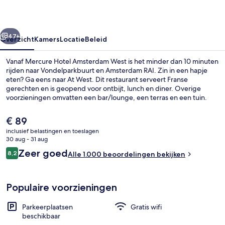
rige
Volgende
47+
Overzicht
Kamers
Locatie
Beleid
Vanaf Mercure Hotel Amsterdam West is het minder dan 10 minuten
rijden naar Vondelparkbuurt en Amsterdam RAI. Zin in een hapje
eten? Ga eens naar At West. Dit restaurant serveert Franse
gerechten en is geopend voor ontbijt, lunch en diner. Overige
voorzieningen omvatten een bar/lounge, een terras en een tuin.
Andere reizigers waarderen het behulpzame personeel.
De
€ 89
huidige
inclusief belastingen en toeslagen
prijs
30 aug - 31 aug
Fietsen
is
Beoordelingen
Zeer goed
8,2
Alle 1.000 beoordelingen bekijken
€ 89
8,2 op 10 –
Populaire voorzieningen
Parkeerplaatsen
Gratis wifi
beschikbaar