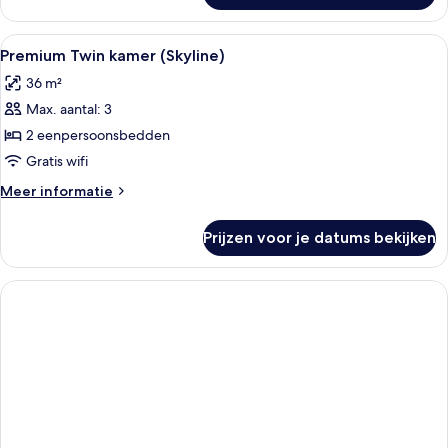
Twin
kamer
Alle
Een hotelkamer met een bed, een nacht
1
Premium Twin kamer (Skyline)
foto's
36 m²
voor
Max. aantal: 3
Premium
Twin
2 eenpersoonsbedden
kamer
Gratis wifi
(Skyline)
Meer
Meer informatie
laden
details
over
Prijzen voor je datums bekijken
Premium
Twin
kamer
(Skyline)