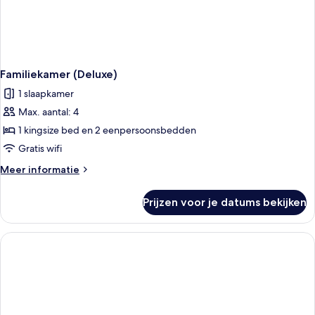
Familiekamer (Deluxe)
1 slaapkamer
Max. aantal: 4
1 kingsize bed en 2 eenpersoonsbedden
Gratis wifi
Meer
Meer informatie
details
over
Prijzen voor je datums bekijken
Familiekamer
(Deluxe)