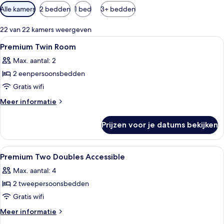
Beschikbare
Alle kamers
2 bedden
1 bed
3+ bedden
filters
voor
22 van 22 kamers weergeven
kamers
Alle
Een hotelkamer met een bed, een nach
1
Premium Twin Room
foto's
Max. aantal: 2
voor
2 eenpersoonsbedden
Premium
Twin
Gratis wifi
Room
Meer
Meer informatie
laden
details
over
Prijzen voor je datums bekijken
Premium
Twin
Room
Alle
Een moderne hotelkamer met een groo
7
Premium Two Doubles Accessible
foto's
Max. aantal: 4
voor
2 tweepersoonsbedden
Premium
Two
Gratis wifi
Doubles
Meer
Meer informatie
Accessible
details