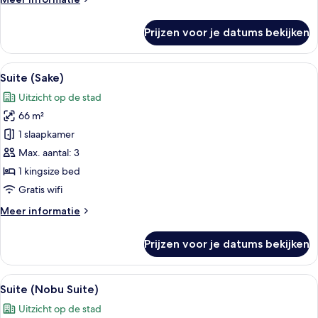
details
over
Prijzen voor je datums bekijken
Suite
(Umi)
Alle
Een hotelkamer met een groot bed, ee
6
Suite (Sake)
foto's
Uitzicht op de stad
voor
66 m²
Suite
(Sake)
1 slaapkamer
laden
Max. aantal: 3
1 kingsize bed
Gratis wifi
Meer
Meer informatie
details
over
Prijzen voor je datums bekijken
Suite
(Sake)
Alle
Een moderne hotelkamer met een groot 
6
Suite (Nobu Suite)
foto's
Uitzicht op de stad
voor