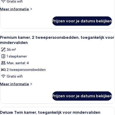
voor
Gratis wifi
mindervaliden
Meer
Meer informatie
laden
details
over
Prijzen voor je datums bekijken
Deluxe
kamer,
toegankelijk
Alle
Een moderne hotelkamer met een groot
7
voor
Premium kamer, 2 tweepersoonsbedden, toegankelijk voor
foto's
mindervaliden
mindervaliden
voor
36 m²
Premium
1 slaapkamer
kamer,
Max. aantal: 4
2
tweepersoonsbedden,
2 tweepersoonsbedden
toegankelijk
Gratis wifi
voor
Meer
Meer informatie
mindervaliden
details
laden
over
Prijzen voor je datums bekijken
Premium
kamer,
2
Alle
Een moderne hotelkamer met een houte
7
tweepersoonsbedden,
Deluxe Twin kamer, toegankelijk voor mindervaliden