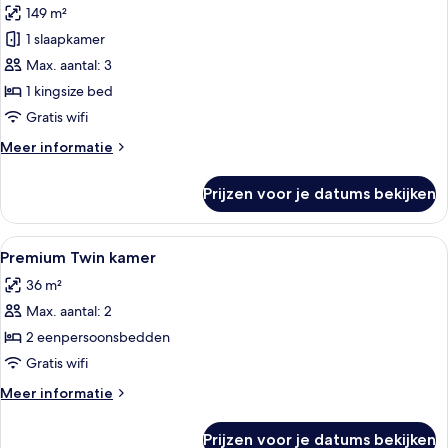
149 m²
Suite
(Nobu
1 slaapkamer
Suite)
Max. aantal: 3
laden
1 kingsize bed
Gratis wifi
Meer
Meer informatie
details
over
Prijzen voor je datums bekijken
Suite
(Nobu
Suite)
Alle
Een hotelkamer met een bed, een nacht
1
Premium Twin kamer
foto's
36 m²
voor
Max. aantal: 2
Premium
Twin
2 eenpersoonsbedden
kamer
Gratis wifi
laden
Meer
Meer informatie
details
over
Prijzen voor je datums bekijken
Premium