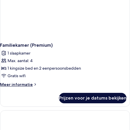
Familiekamer (Premium)
1 slaapkamer
Max. aantal: 4
1 kingsize bed en 2 eenpersoonsbedden
Gratis wifi
Meer
Meer informatie
details
over
Prijzen voor je datums bekijken
Familiekamer
(Premium)