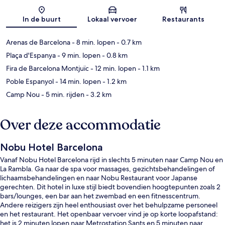
Kaart
In de buurt
Lokaal vervoer
Restaurants
Arenas de Barcelona
- 8 min. lopen
- 0.7 km
Plaça d'Espanya
- 9 min. lopen
- 0.8 km
Fira de Barcelona Montjuïc
- 12 min. lopen
- 1.1 km
Poble Espanyol
- 14 min. lopen
- 1.2 km
Camp Nou
- 5 min. rijden
- 3.2 km
Over deze accommodatie
Nobu Hotel Barcelona
Vanaf Nobu Hotel Barcelona rijd in slechts 5 minuten naar Camp Nou en
La Rambla. Ga naar de spa voor massages, gezichtsbehandelingen of
lichaamsbehandelingen en naar Nobu Restaurant voor Japanse
gerechten. Dit hotel in luxe stijl biedt bovendien hoogtepunten zoals 2
bars/lounges, een bar aan het zwembad en een fitnesscentrum.
Andere reizigers zijn heel enthousiast over het behulpzame personeel
en het restaurant. Het openbaar vervoer vind je op korte loopafstand:
het is 2 minuten lopen naar Metrostation Sants en 5 minuten naar