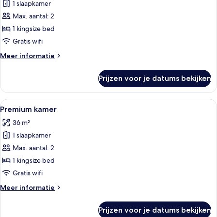
1 slaapkamer
Deluxe
kamer
Max. aantal: 2
laden
1 kingsize bed
Gratis wifi
Meer
Meer informatie
details
over
Prijzen voor je datums bekijken
Deluxe
kamer
Alle
Een moderne hotelkamer met een groo
7
Premium kamer
foto's
36 m²
voor
1 slaapkamer
Premium
kamer
Max. aantal: 2
laden
1 kingsize bed
Gratis wifi
Meer
Meer informatie
details
over
Prijzen voor je datums bekijken
Premium