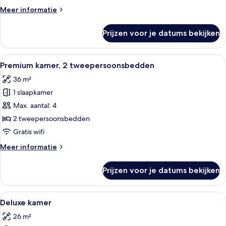
Meer
Meer informatie
details
over
Prijzen voor je datums bekijken
Junior
suite
(Zen)
Alle
Een moderne hotelkamer met een groot
7
Premium kamer, 2 tweepersoonsbedden
foto's
36 m²
voor
1 slaapkamer
Premium
kamer,
Max. aantal: 4
2
2 tweepersoonsbedden
tweepersoonsbedden
Gratis wifi
laden
Meer
Meer informatie
details
over
Prijzen voor je datums bekijken
Premium
kamer,
2
Alle
Een moderne slaapkamer met een groot
6
tweepersoonsbedden
Deluxe kamer
foto's
26 m²
voor