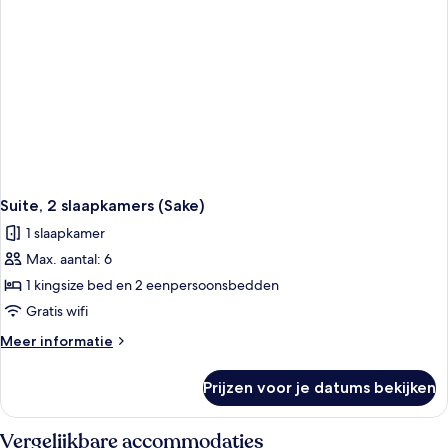
Suite, 2 slaapkamers (Sake)
1 slaapkamer
Max. aantal: 6
1 kingsize bed en 2 eenpersoonsbedden
Gratis wifi
Meer
Meer informatie
details
over
Prijzen voor je datums bekijken
Suite,
2
slaapkamers
Vergelijkbare accommodaties
(Sake)