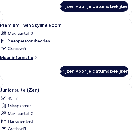
over
laden
Prijzen voor je datums bekijken
Premium
Two
Doubles
Alle
Lakens van Egyptisch katoen, luxe b
5
Accessible
Premium Twin Skyline Room
foto's
Max. aantal: 3
voor
2 eenpersoonsbedden
Premium
Twin
Gratis wifi
Skyline
Meer
Meer informatie
Room
details
over
laden
Prijzen voor je datums bekijken
Premium
Twin
Skyline
Alle
Een hotelkamer met een bed, een nacht
8
Room
Junior suite (Zen)
foto's
45 m²
voor
1 slaapkamer
Junior
suite
Max. aantal: 2
(Zen)
1 kingsize bed
laden
Gratis wifi