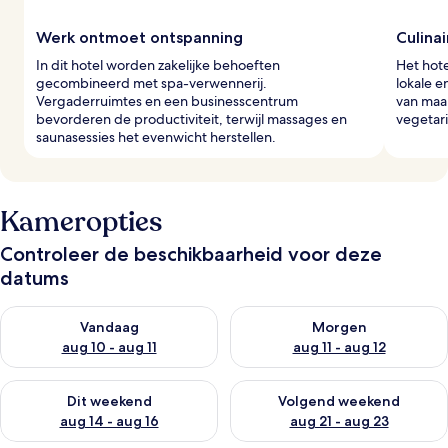
Werk ontmoet ontspanning
Culinai
In dit hotel worden zakelijke behoeften
Het hote
gecombineerd met spa-verwennerij.
lokale e
Vergaderruimtes en een businesscentrum
van maal
bevorderen de productiviteit, terwijl massages en
vegetari
saunasessies het evenwicht herstellen.
Kameropties
Controleer de beschikbaarheid voor deze
datums
De beschikbaarheid controleren voor vanavond aug 10 - aug 1
De beschikbaarheid controlere
Vandaag
Morgen
aug 10 - aug 11
aug 11 - aug 12
De beschikbaarheid controleren voor dit weekend aug 14 - au
De beschikbaarheid controler
Dit weekend
Volgend weekend
aug 14 - aug 16
aug 21 - aug 23