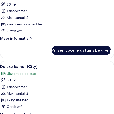
foto's
toegankelijk
30 m²
voor
voor
mindervaliden
1 slaapkamer
Deluxe
Twin
Max. aantal: 2
kamer,
2 eenpersoonsbedden
toegankelijk
Gratis wifi
voor
Meer
Meer informatie
mindervaliden
details
laden
over
Prijzen voor je datums bekijken
Deluxe
Twin
kamer,
Alle
Een moderne hotelkamer met een groot
6
toegankelijk
Deluxe kamer (City)
foto's
voor
Uitzicht op de stad
mindervaliden
voor
30 m²
Deluxe
kamer
1 slaapkamer
(City)
Max. aantal: 2
laden
1 kingsize bed
Gratis wifi
Meer