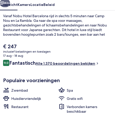
83+
Overzicht
Kamers
Locatie
Beleid
Vanaf Nobu Hotel Barcelona rijd in slechts 5 minuten naar Camp
Nou en La Rambla. Ga naar de spa voor massages,
gezichtsbehandelingen of lichaamsbehandelingen en naar Nobu
Restaurant voor Japanse gerechten. Dit hotel in luxe stijl biedt
bovendien hoogtepunten zoals 2 bars/lounges, een bar aan het
zwembad en een fitnesscentrum. Andere reizigers zijn heel
enthousiast over het behulpzame personeel en het restaurant. Het
De
€ 247
openbaar vervoer vind je op korte loopafstand: het is 2 minuten
huidige
inclusief belastingen en toeslagen
lopen naar Metrostation Sants en 5 minuten naar Metrostation
prijs
17 aug - 18 aug
Tarragona Metro.
Suite (Nobu Suite) | Kameruitzicht
is
Beoordelingen
Fantastisch
9,0
Alle 1.370 beoordelingen bekijken
€ 247
9,0 op 10 –
Populaire voorzieningen
Zwembad
Spa
Huisdiervriendelijk
Gratis wifi
Restaurant
Verbonden kamers
beschikbaar