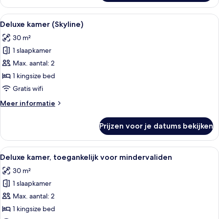
kamer
Alle
Een moderne hotelkamer met een groot
7
Deluxe kamer (Skyline)
foto's
30 m²
voor
1 slaapkamer
Deluxe
kamer
Max. aantal: 2
(Skyline)
1 kingsize bed
laden
Gratis wifi
Meer
Meer informatie
details
over
Prijzen voor je datums bekijken
Deluxe
kamer
(Skyline)
Alle
Een moderne slaapkamer met een groot
6
Deluxe kamer, toegankelijk voor mindervaliden
foto's
30 m²
voor
1 slaapkamer
Deluxe
kamer,
Max. aantal: 2
toegankelijk
1 kingsize bed