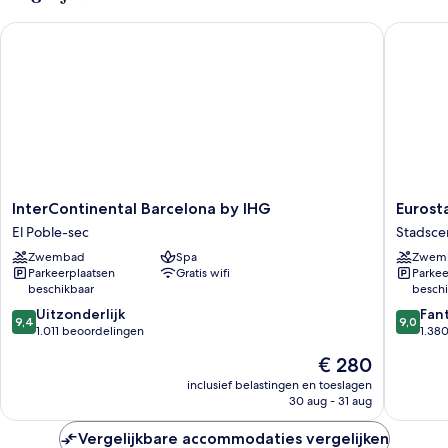
InterContinental Barcelona by IHG
Eurostar
InterContinental
Eurostar
InterContinental Barcelona by IHG
Eurost
Barcelona
Grand
El Poble-sec
Stadsce
by
Marina
Zwembad
Spa
Zwem
IHG
Stadsce
Parkeerplaatsen
Gratis wifi
Parkee
El
Barcelo
beschikbaar
beschi
Poble-
9.4
9.0
sec
Uitzonderlijk
Fan
9,4
9,0
van
van
1.011 beoordelingen
1.38
10,
10,
De
€ 280
Uitzonderlijk,
Fantasti
prijs
1.011
1.380
inclusief belastingen en toeslagen
is
30 aug - 31 aug
beoordelingen
beoorde
€ 280
Vergelijkbare accommodaties vergelijken