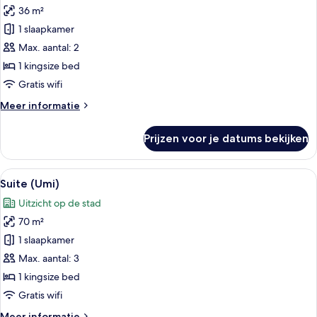
36 m²
Premium
kamer
1 slaapkamer
(Skyline)
Max. aantal: 2
laden
1 kingsize bed
Gratis wifi
Meer
Meer informatie
details
over
Prijzen voor je datums bekijken
Premium
kamer
(Skyline)
Alle
Een slaapkamer met een bed, een nacht
6
Suite (Umi)
foto's
Uitzicht op de stad
voor
70 m²
Suite
(Umi)
1 slaapkamer
laden
Max. aantal: 3
1 kingsize bed
Gratis wifi
Meer
Meer informatie