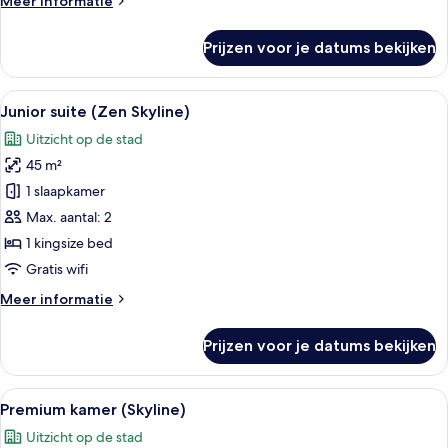
Meer informatie
details
over
Prijzen voor je datums bekijken
Deluxe
kamer
(City)
Alle
Een hotelkamer met een groot raam, ee
7
Junior suite (Zen Skyline)
foto's
Uitzicht op de stad
voor
45 m²
Junior
suite
1 slaapkamer
(Zen
Max. aantal: 2
Skyline)
1 kingsize bed
laden
Gratis wifi
Meer
Meer informatie
details
over
Prijzen voor je datums bekijken
Junior
suite
(Zen
Alle
Een moderne hotelkamer met een groot 
7
Skyline)
Premium kamer (Skyline)
foto's
Uitzicht op de stad
voor