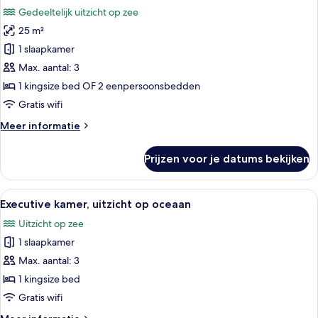
foto's
rolstoelgebruikers
Gedeeltelijk uitzicht op zee
voor
25 m²
Deluxe
kamer,
1 slaapkamer
gedeeltelijk
Max. aantal: 3
uitzicht
1 kingsize bed OF 2 eenpersoonsbedden
op
Gratis wifi
oceaan
Meer
Meer informatie
laden
details
over
Prijzen voor je datums bekijken
Deluxe
kamer,
gedeeltelijk
Alle
Een hotelkamer met een groot bed, ee
4
uitzicht
Executive kamer, uitzicht op oceaan
foto's
op
Uitzicht op zee
oceaan
voor
1 slaapkamer
Executive
kamer,
Max. aantal: 3
uitzicht
1 kingsize bed
op
Gratis wifi
oceaan
Meer