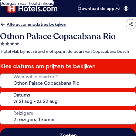
Doorgaan naar hoofdinhoud
Download de app
Alle accommodaties bekijken
Othon Palace Copacabana Rio
4.0-
sterrenaccommodatie
Hotel vlak bij het strand met spa, in de buurt van Copacabana Beach
Kies datums om prijzen te bekijken
Waar wil je naartoe?
Datums
Reizigers
Zoeken