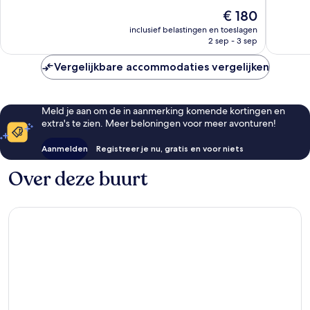
10,
Fantasti
De
€ 180
Zeer
1.003
prijs
goed,
inclusief belastingen en toeslagen
beoorde
is
2 sep - 3 sep
1.012
€ 180
beoordelingen
Vergelijkbare accommodaties vergelijken
Meld je aan om de in aanmerking komende kortingen en
extra's te zien. Meer beloningen voor meer avonturen!
Aanmelden
Registreer je nu, gratis en voor niets
Over deze buurt