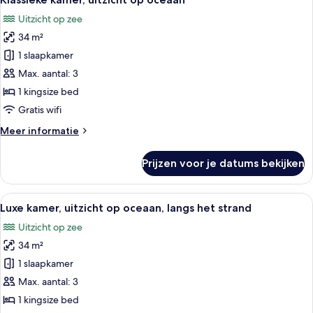
foto's
oceaan
Uitzicht op zee
voor
34 m²
Klassieke
kamer,
1 slaapkamer
uitzicht
Max. aantal: 3
op
1 kingsize bed
oceaan
Gratis wifi
laden
Meer
Meer informatie
details
over
Prijzen voor je datums bekijken
Klassieke
kamer,
uitzicht
Alle
Een hotelkamer met een groot bed, twe
5
op
Luxe kamer, uitzicht op oceaan, langs het strand
foto's
oceaan
Uitzicht op zee
voor
34 m²
Luxe
kamer,
1 slaapkamer
uitzicht
Max. aantal: 3
op
1 kingsize bed
oceaan,