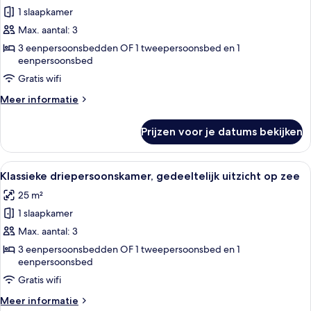
1 slaapkamer
Klassieke
driepersoonskamer
Max. aantal: 3
laden
3 eenpersoonsbedden OF 1 tweepersoonsbed en 1
eenpersoonsbed
Gratis wifi
Meer
Meer informatie
details
over
Prijzen voor je datums bekijken
Klassieke
driepersoonskamer
Alle
Een hotelkamer met twee bedden, een 
3
Klassieke driepersoonskamer, gedeeltelijk uitzicht op zee
foto's
25 m²
voor
1 slaapkamer
Klassieke
driepersoonskamer,
Max. aantal: 3
gedeeltelijk
3 eenpersoonsbedden OF 1 tweepersoonsbed en 1
eenpersoonsbed
uitzicht
op
Gratis wifi
zee
Meer
Meer informatie