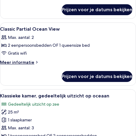
laden
details
over
Prijzen voor je datums bekijken
Klassieke
driepersoonskamer,
gedeeltelijk
Alle
Een hotelkamer met twee bedden, een 
5
uitzicht
Classic Partial Ocean View
foto's
op
Max. aantal: 2
zee
voor
2 eenpersoonsbedden OF 1 queensize bed
Classic
Partial
Gratis wifi
Ocean
Meer
Meer informatie
View
details
over
laden
Prijzen voor je datums bekijken
Classic
Partial
Ocean
Alle
Een hotelkamer met een groot bed, twe
6
View
Klassieke kamer, gedeeltelijk uitzicht op oceaan
foto's
Gedeeltelijk uitzicht op zee
voor
25 m²
Klassieke
kamer,
1 slaapkamer
gedeeltelijk
Max. aantal: 3
uitzicht
1 tweepersoonsbed OF 2 eenpersoonsbedden