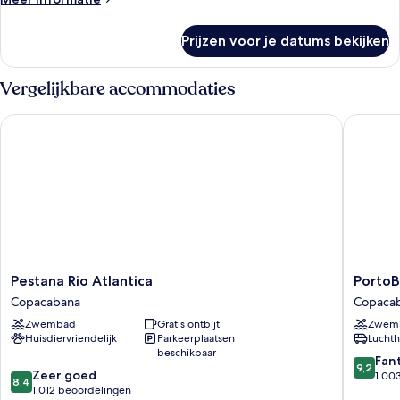
details
over
Prijzen voor je datums bekijken
Deluxe
kamer,
langs
Vergelijkbare accommodaties
het
strand
Pestana Rio Atlantica
PortoBay
Pestana
PortoBa
Pestana Rio Atlantica
PortoB
Rio
Rio
Copacabana
Copaca
Atlantica
de
Zwembad
Gratis ontbijt
Zwem
Copacabana
Janeiro
Huisdiervriendelijk
Parkeerplaatsen
Luchth
Copaca
beschikbaar
9.2
Fan
9,2
8.4
Zeer goed
van
1.00
8,4
van
1.012 beoordelingen
10,