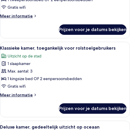
op
Gratis wifi
oceaan
Meer
Meer informatie
laden
details
over
Prijzen voor je datums bekijken
Klassieke
kamer,
gedeeltelijk
Alle
Een hotelkamer met een groot bed, ee
5
uitzicht
Klassieke kamer, toegankelijk voor rolstoelgebruikers
foto's
op
Uitzicht op de stad
oceaan
voor
1 slaapkamer
Klassieke
kamer,
Max. aantal: 3
toegankelijk
1 kingsize bed OF 2 eenpersoonsbedden
voor
Gratis wifi
rolstoelgebruikers
Meer
Meer informatie
laden
details
over
Prijzen voor je datums bekijken
Klassieke
kamer,
toegankelijk
Alle
Hotelkamer met een groot bed, houten 
5
voor
Deluxe kamer, gedeeltelijk uitzicht op oceaan