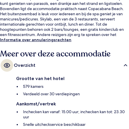
kunt genieten van parasols, een drankje aan het strand en ligstoelen.
Bovendien ligt de accommodatie praktisch naast Copacabana Beach.
Het buitenzwembad is leuk voor iedereen en bij de spa geniet je van
manicures/pedicures. Skylab, een van de 3 restaurants, serveert
internationale gerechten voor ontbijt, lunch en diner. Tot de
hoogtepunten behoren ook 2 bars/lounges, een gratis kinderclub en
een fitnesscentrum. Andere reizigers zijn erg te spreken over het
behulpzame personeel en de ligging aan het strand. Het openbaar
Informatie over annuleringsrechten
vervoer vind je op korte loopafstand: het is 7 minuten lopen naar Station
Cantagalo en 11 minuten naar Metrostation Estação 1.
Meer over deze accommodatie
Overzicht
Grootte van het hotel
579 kamers
Verdeeld over 30 verdiepingen
Aankomst/vertrek
Inchecken kan vanaf: 15.00 uur; inchecken kan tot: 23.30
uur
Snelle uitcheckservice beschikbaar