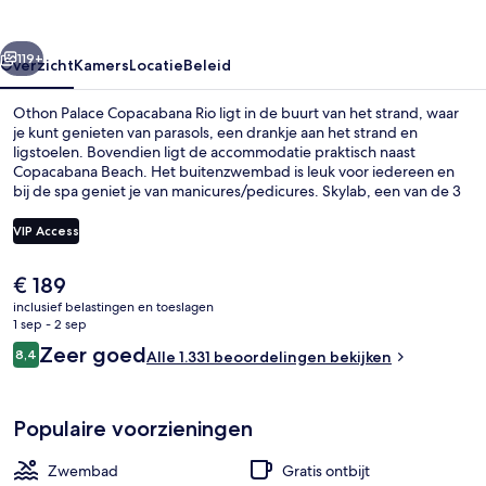
rige
Volgende
119+
Overzicht
Kamers
Locatie
Beleid
Othon Palace Copacabana Rio ligt in de buurt van het strand, waar
je kunt genieten van parasols, een drankje aan het strand en
ligstoelen. Bovendien ligt de accommodatie praktisch naast
Copacabana Beach. Het buitenzwembad is leuk voor iedereen en
bij de spa geniet je van manicures/pedicures. Skylab, een van de 3
restaurants, serveert internationale gerechten voor ontbijt, lunch en
diner. Tot de hoogtepunten behoren ook 2 bars/lounges, een gratis
VIP Access
kinderclub en een fitnesscentrum. Andere reizigers zijn erg te
spreken over het behulpzame personeel en de ligging aan het
De
€ 189
strand. Het openbaar vervoer vind je op korte loopafstand: het is 7
Dakterras
huidige
minuten lopen naar Station Cantagalo en 11 minuten naar
inclusief belastingen en toeslagen
prijs
1 sep - 2 sep
Metrostation Estação 1.
is
Beoordelingen
Zeer goed
8,4
Alle 1.331 beoordelingen bekijken
€ 189
8,4 op 10 –
Populaire voorzieningen
Zwembad
Gratis ontbijt