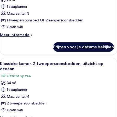
voor
1 slaapkamer
Klassieke
kamer
Max. aantal: 3
laden
1 tweepersoonsbed OF 2 eenpersoonsbedden
Gratis wifi
Meer
Meer informatie
details
over
Prijzen voor je datums bekijken
Klassieke
kamer
Alle
Een hotelkamer met twee bedden, een 
4
Klassieke kamer, 2 tweepersoonsbedden, uitzicht op
foto's
oceaan
voor
Uitzicht op zee
Klassieke
34 m²
kamer,
1 slaapkamer
2
tweepersoonsbedden,
Max. aantal: 4
uitzicht
2 tweepersoonsbedden
op
Gratis wifi
oceaan