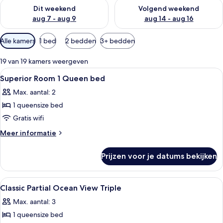
De beschikbaarheid controleren voor dit weekend aug 7 - aug
De beschikbaarheid controler
Dit weekend
Volgend weekend
aug 7 - aug 9
aug 14 - aug 16
Beschikbare
Alle kamers
1 bed
2 bedden
3+ bedden
filters
voor
19 van 19 kamers weergeven
kamers
Alle
Een minibar, een kluis op de kamer, e
3
Superior Room 1 Queen bed
foto's
Max. aantal: 2
voor
1 queensize bed
Superior
Room
Gratis wifi
1
Meer
Meer informatie
Queen
details
over
bed
Prijzen voor je datums bekijken
Superior
laden
Room
1
Alle
Een hotelkamer met twee bedden, een 
2
Queen
Classic Partial Ocean View Triple
foto's
bed
Max. aantal: 3
voor
1 queensize bed
Classic