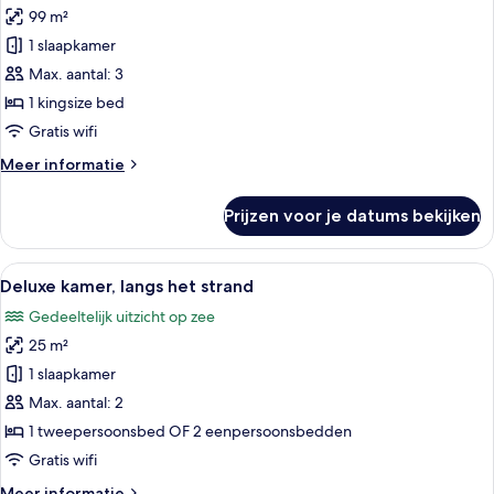
99 m²
Panorama
suite,
1 slaapkamer
uitzicht
Max. aantal: 3
op
1 kingsize bed
zee
Gratis wifi
laden
Meer
Meer informatie
details
over
Prijzen voor je datums bekijken
Panorama
suite,
uitzicht
Alle
Een hotelkamer met twee bedden, een b
5
op
Deluxe kamer, langs het strand
foto's
zee
Gedeeltelijk uitzicht op zee
voor
25 m²
Deluxe
kamer,
1 slaapkamer
langs
Max. aantal: 2
het
1 tweepersoonsbed OF 2 eenpersoonsbedden
strand
Gratis wifi
laden
Meer
Meer informatie