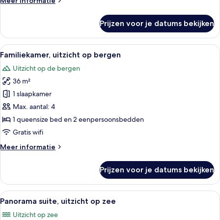
Meer informatie
laden
details
over
Prijzen voor je datums bekijken
Executive
kamer,
uitzicht
Alle
Een hotelkamer met een groot bed, e
8
op
Familiekamer, uitzicht op bergen
foto's
oceaan
Uitzicht op de bergen
voor
36 m²
Familiekamer,
uitzicht
1 slaapkamer
op
Max. aantal: 4
bergen
1 queensize bed en 2 eenpersoonsbedden
laden
Gratis wifi
Meer
Meer informatie
details
over
Prijzen voor je datums bekijken
Familiekamer,
uitzicht
op
Alle
Een groot bed met witte lakens, een fl
8
bergen
Panorama suite, uitzicht op zee
foto's
Uitzicht op zee
voor