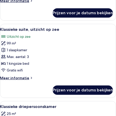
Meer
Meer informatie
laden
details
over
Prijzen voor je datums bekijken
Klassieke
kamer,
2
Alle
Een hotelkamer met een groot bed, ee
2
tweepersoonsbedden,
Klassieke suite, uitzicht op zee
foto's
uitzicht
Uitzicht op zee
op
voor
oceaan
99 m²
Klassieke
suite,
1 slaapkamer
uitzicht
Max. aantal: 3
op
1 kingsize bed
zee
Gratis wifi
laden
Meer
Meer informatie
details
over
Prijzen voor je datums bekijken
Klassieke
suite,
uitzicht
Alle
Een hotelkamer met twee eenpersoonsb
3
op
Klassieke driepersoonskamer
foto's
zee
25 m²
voor