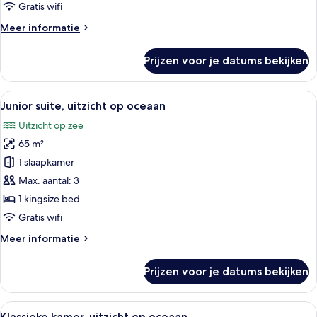
Partial
Gratis wifi
Ocean
Meer
Meer informatie
View
details
over
Triple
Prijzen voor je datums bekijken
Classic
laden
Partial
Ocean
Alle
Een hotelkamer met een groot bed, t
4
View
Junior suite, uitzicht op oceaan
foto's
Triple
Uitzicht op zee
voor
65 m²
Junior
suite,
1 slaapkamer
uitzicht
Max. aantal: 3
op
1 kingsize bed
oceaan
Gratis wifi
laden
Meer
Meer informatie
details
over
Prijzen voor je datums bekijken
Junior
suite,
uitzicht
Alle
Een hotelkamer met een groot bed, twee
5
op
Klassieke kamer, uitzicht op oceaan