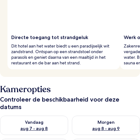
Directe toegang tot strandgeluk
Werk o
Dit hotel aan het water biedt u een paradijselijk wit
Zakenre
zandstrand. Ontspan op een strandstoel onder
vergader
parasols en geniet daarna van een maaltijd in het
water. B
restaurant en de bar aan het strand.
sauna en
Kameropties
Controleer de beschikbaarheid voor deze
datums
De beschikbaarheid controleren voor vanavond aug 7 - aug 8
De beschikbaarheid controler
Vandaag
Morgen
aug 7 - aug 8
aug 8 - aug 9