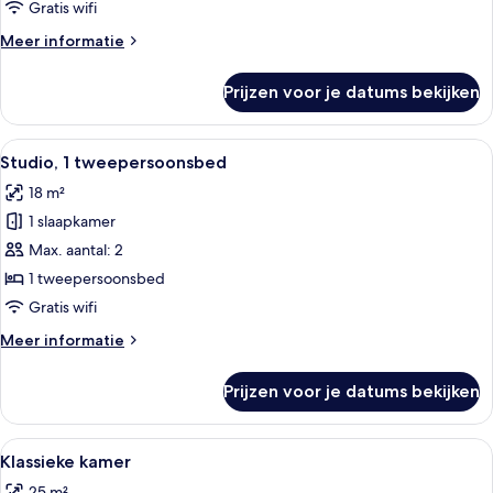
Gratis wifi
langs
Meer
Meer informatie
het
details
strand
over
Prijzen voor je datums bekijken
laden
Luxe
kamer,
uitzicht
Alle
Studio, 1 tweepersoonsbed | Een minib
2
op
Studio, 1 tweepersoonsbed
foto's
oceaan,
18 m²
langs
voor
het
1 slaapkamer
Studio,
strand
1
Max. aantal: 2
tweepersoonsbed
1 tweepersoonsbed
laden
Gratis wifi
Meer
Meer informatie
details
over
Prijzen voor je datums bekijken
Studio,
1
tweepersoonsbed
Alle
Een hotelkamer met een groot bed, twe
4
Klassieke kamer
foto's
25 m²