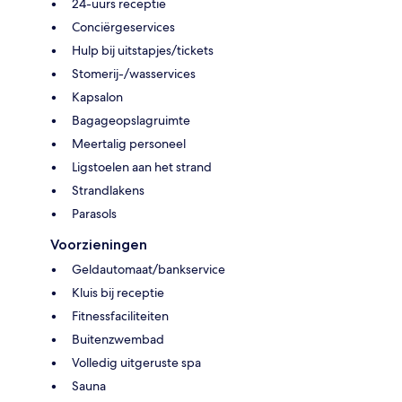
24-uurs receptie
Conciërgeservices
Hulp bij uitstapjes/tickets
Stomerij-/wasservices
Kapsalon
Bagageopslagruimte
Meertalig personeel
Ligstoelen aan het strand
Strandlakens
Parasols
Voorzieningen
Geldautomaat/bankservice
Kluis bij receptie
Fitnessfaciliteiten
Buitenzwembad
Volledig uitgeruste spa
Sauna