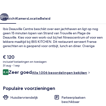
rige
Volgende
71+
Overzicht
Kamers
Locatie
Beleid
Ibis Deauville Centre beschikt over een jachthaven en ligt op nog
geen 15 minuten lopen van Strand van Trouville en Plage de
Deauville. Kies voor een work-out bij het fitnesscentrum of voor een
lekkere maaltijd bij IBIS KITCHEN. Dit restaurant serveert Franse
gerechten en is geopend voor ontbijt, lunch en diner. Overige
voorzieningen omvatten een bar/lounge, een snackbar/deli en een
terras. Andere reizigers zijn erg te spreken over het behulpzame
De
€ 120
personeel.
huidige
inclusief belastingen en toeslagen
prijs
31 aug - 1 sep
Exterieur
is
Beoordelingen
Zeer goed
8,4
Alle 1.006 beoordelingen bekijken
€ 120
8,4 op 10 –
Populaire voorzieningen
Huisdiervriendelijk
Parkeerplaatsen
beschikbaar