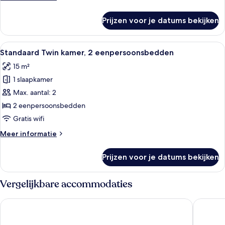
laden
details
over
Prijzen voor je datums bekijken
Maisonnette,
meerdere
bedden,
Alle
Een hotelkamer met twee bedden, een 
9
balkon,
Standaard Twin kamer, 2 eenpersoonsbedden
foto's
op
15 m²
tussenverdieping
voor
1 slaapkamer
Standaard
Twin
Max. aantal: 2
kamer,
2 eenpersoonsbedden
2
Gratis wifi
eenpersoonsbedden
Meer
Meer informatie
laden
details
over
Prijzen voor je datums bekijken
Standaard
Twin
kamer,
Vergelijkbare accommodaties
2
eenpersoonsbedden
B&B HOTEL Deauville-Touques
Mercure 