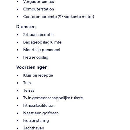
Vergaderruimtes
Computerstation
Conferentieruimte (97 vierkante meter)
Diensten
24-uurs receptie
Bagageopslagruimte
Meertalig personeel
Fietsenopslag
Voorzieningen
Kluis bij receptie
Tuin
Terras
Tv in gemeenschappelijke ruimte
Fitnessfaciliteiten
Naast een golfbaan
Fietsenstalling
Jachthaven