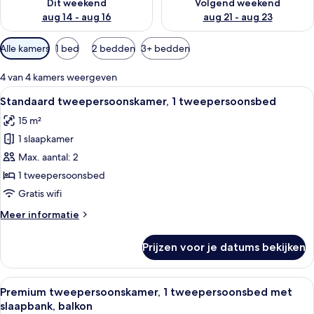
Dit weekend
Volgend weekend
aug 14 - aug 16
aug 21 - aug 23
Beschikbare
Alle kamers
1 bed
2 bedden
3+ bedden
filters
voor
4 van 4 kamers weergeven
kamers
Alle
Een badkamer met een wastafel, spieg
8
Standaard tweepersoonskamer, 1 tweepersoonsbed
foto's
15 m²
voor
1 slaapkamer
Standaard
tweepersoonskamer,
Max. aantal: 2
1
1 tweepersoonsbed
tweepersoonsbed
Gratis wifi
laden
Meer
Meer informatie
details
over
Prijzen voor je datums bekijken
Standaard
tweepersoonskamer,
1
Alle
Een badkamer met een wastafel, spieg
8
tweepersoonsbed
Premium tweepersoonskamer, 1 tweepersoonsbed met
foto's
slaapbank, balkon