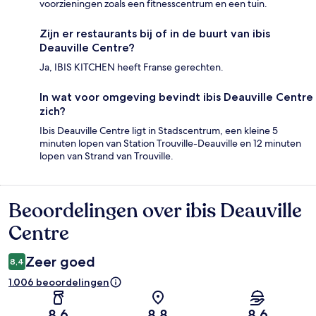
voorzieningen zoals een fitnesscentrum en een tuin.
Zijn er restaurants bij of in de buurt van ibis
Deauville Centre?
Ja, IBIS KITCHEN heeft Franse gerechten.
In wat voor omgeving bevindt ibis Deauville Centre
zich?
Ibis Deauville Centre ligt in Stadscentrum, een kleine 5
minuten lopen van Station Trouville-Deauville en 12 minuten
lopen van Strand van Trouville.
Beoordelingen over ibis Deauville
Beoordelingen
Centre
Zeer goed
8,4
1.006 beoordelingen
8,6
8,8
8,6