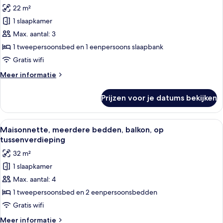
voor
22 m²
Premium
1 slaapkamer
tweepersoonskamer,
Max. aantal: 3
1
tweepersoonsbed
1 tweepersoonsbed en 1 eenpersoons slaapbank
met
Gratis wifi
slaapbank,
Meer
Meer informatie
balkon
details
laden
over
Prijzen voor je datums bekijken
Premium
tweepersoonskamer,
1
Alle
Een badkamer met een wastafel, spieg
8
tweepersoonsbed
Maisonnette, meerdere bedden, balkon, op
foto's
met
tussenverdieping
slaapbank,
voor
32 m²
balkon
Maisonnette,
1 slaapkamer
meerdere
Max. aantal: 4
bedden,
balkon,
1 tweepersoonsbed en 2 eenpersoonsbedden
op
Gratis wifi
tussenverdieping
Meer
Meer informatie