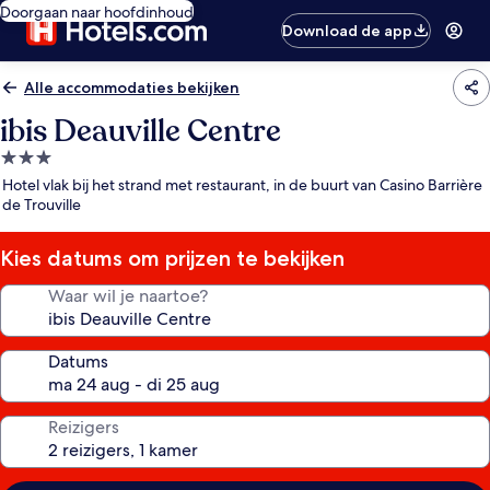
Doorgaan naar hoofdinhoud
Download de app
Alle accommodaties bekijken
ibis Deauville Centre
3.0-
sterrenaccommodatie
Hotel vlak bij het strand met restaurant, in de buurt van Casino Barrière
de Trouville
Kies datums om prijzen te bekijken
Waar wil je naartoe?
Datums
Reizigers