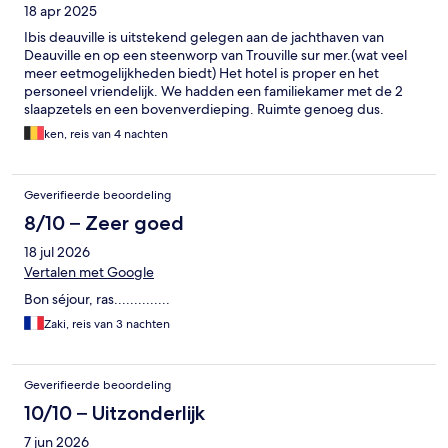
18 apr 2025
Ibis deauville is uitstekend gelegen aan de jachthaven van
Deauville en op een steenworp van Trouville sur mer.(wat veel
meer eetmogelijkheden biedt) Het hotel is proper en het
personeel vriendelijk. We hadden een familiekamer met de 2
slaapzetels en een bovenverdieping. Ruimte genoeg dus.
Kleine minpuntjes waren voor ons de positie van het toilet en als
ken, reis van 4 nachten
we eerlijk moeten zijn was de ontbijtruimte te klein voor het
aantal gasten. Over de kwaliteit en het aanbod waren we dan
weer wel tevreden.
Geverifieerde beoordeling
8/10 – Zeer goed
18 jul 2026
Vertalen met Google
Bon séjour, ras..............
Zaki, reis van 3 nachten
Geverifieerde beoordeling
10/10 – Uitzonderlijk
7 jun 2026