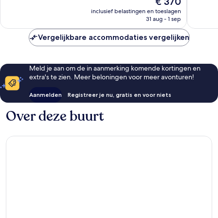
€ 370
Fantastisch,
Fantasti
prijs
1.009
580
inclusief belastingen en toeslagen
is
31 aug - 1 sep
beoordelingen
beoorde
€ 370
Vergelijkbare accommodaties vergelijken
Meld je aan om de in aanmerking komende kortingen en
extra's te zien. Meer beloningen voor meer avonturen!
Aanmelden
Registreer je nu, gratis en voor niets
Over deze buurt