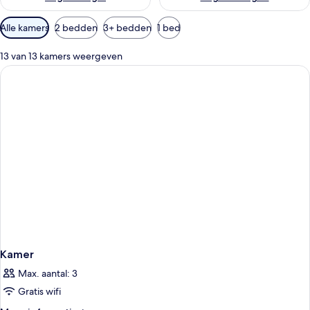
Beschikbare
Alle kamers
2 bedden
3+ bedden
1 bed
filters
voor
13 van 13 kamers weergeven
kamers
Kamer
Max. aantal: 3
Gratis wifi