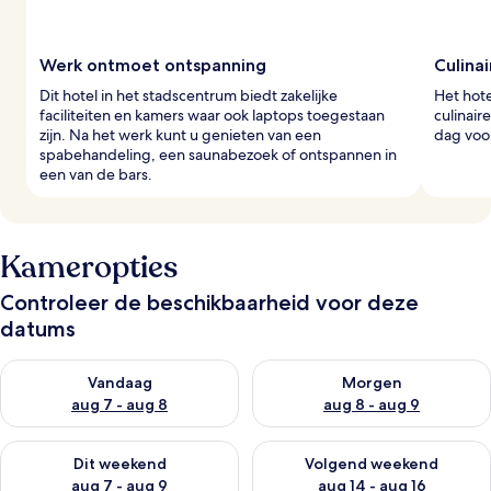
s
Werk ontmoet ontspanning
Culina
Dit hotel in het stadscentrum biedt zakelijke
Het hote
faciliteiten en kamers waar ook laptops toegestaan
culinair
zijn. Na het werk kunt u genieten van een
dag voor
spabehandeling, een saunabezoek of ontspannen in
een van de bars.
Kameropties
Controleer de beschikbaarheid voor deze
datums
De beschikbaarheid controleren voor vanavond aug 7 - aug 8
De beschikbaarheid controler
Vandaag
Morgen
aug 7 - aug 8
aug 8 - aug 9
De beschikbaarheid controleren voor dit weekend aug 7 - aug
De beschikbaarheid controler
Dit weekend
Volgend weekend
aug 7 - aug 9
aug 14 - aug 16