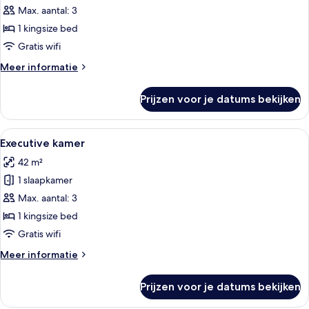
suite
Max. aantal: 3
laden
1 kingsize bed
Gratis wifi
Meer
Meer informatie
details
over
Prijzen voor je datums bekijken
Junior
suite
Alle
Een hotelkamer met een groot bed, twe
11
Executive kamer
foto's
42 m²
voor
1 slaapkamer
Executive
kamer
Max. aantal: 3
laden
1 kingsize bed
Gratis wifi
Meer
Meer informatie
details
over
Prijzen voor je datums bekijken
Executive
kamer