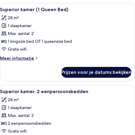
Alle
Een hotelkamer met een groot bed, een
9
Superior kamer (1 Queen Bed)
foto's
28 m²
voor
1 slaapkamer
Superior
kamer
Max. aantal: 2
(1
1 kingsize bed OF 1 queensize bed
Queen
Gratis wifi
Bed)
Meer
Meer informatie
laden
details
over
Prijzen voor je datums bekijken
Superior
kamer
(1
Alle
Hotelkamer met twee bedden, een bure
8
Queen
Superior kamer, 2 eenpersoonsbedden
foto's
Bed)
28 m²
voor
1 slaapkamer
Superior
kamer,
Max. aantal: 2
2
2 eenpersoonsbedden
eenpersoonsbedden
Gratis wifi