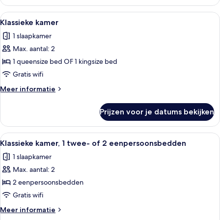
Alle
Een hotelkamer met een groot bed, een 
7
Klassieke kamer
foto's
1 slaapkamer
voor
Max. aantal: 2
Klassieke
kamer
1 queensize bed OF 1 kingsize bed
laden
Gratis wifi
Meer
Meer informatie
details
over
Prijzen voor je datums bekijken
Klassieke
kamer
Alle
Een hotelkamer met twee bedden, een b
6
Klassieke kamer, 1 twee- of 2 eenpersoonsbedden
foto's
1 slaapkamer
voor
Max. aantal: 2
Klassieke
kamer,
2 eenpersoonsbedden
1
Gratis wifi
twee-
Meer
Meer informatie
of
details