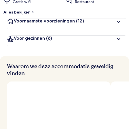
Gratis wifi
Restaurant
e
o
Alles bekijken
o
r
Voornaamste voorzieningen
(12)
d
e
l
Voor gezinnen
(6)
i
n
g
e
n
Waarom we deze accommodatie geweldig
v
vinden
a
n
r
e
i
z
i
g
e
r