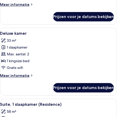
laden
Meer
Meer informatie
details
over
Prijzen voor je datums bekijken
Superior
kamer,
2
Alle
Een hotelkamer met een groot bed, twe
9
eenpersoonsbedden
Deluxe kamer
foto's
33 m²
voor
1 slaapkamer
Deluxe
kamer
Max. aantal: 2
laden
1 kingsize bed
Gratis wifi
Meer
Meer informatie
details
over
Prijzen voor je datums bekijken
Deluxe
kamer
Alle
Een hotelkamer met een groot bed, ee
13
Suite, 1 slaapkamer (Residence)
foto's
58 m²
voor