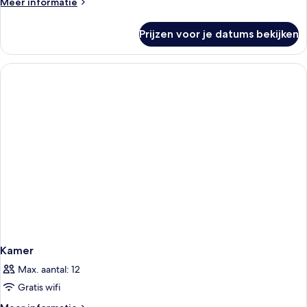
Meer
Meer informatie
details
over
Prijzen voor je datums bekijken
Kamer
Kamer
Max. aantal: 12
Gratis wifi
Meer