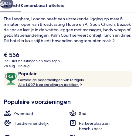
126+
Overzicht
Kamers
Locatie
Beleid
The Langham, London heeft een uitstekende ligging op maar 5
minuten lopen van Broadcasting House en All Souls Church. Bezoek
de spa en laat je in de watten leggen met massages, body wraps of
gezichtsbehandelingen. Palm Court serveert ontbijt, lunch en diner.
Dit hotel in luxe stijl biedt bovendien hoogtepunten zoals 2
bars/lounges, een binnenzwembad en een 24-uurs fitnesscentrum.
Andere reizigers zijn heel enthousiast over het behulpzame
De
€ 556
personeel en de winkels in de buurt. Het openbaar vervoer vind je
huidige
inclusief belastingen en toeslagen
op korte loopafstand: het is 5 minuten lopen naar Oxford Circus
prijs
24 aug - 25 aug
Underground Station en 8 minuten naar Station Bond Street
Lobby
is
Beoordelingen
9,6
(Elizabeth Line).
Populair
€ 556
G
van
Geweldige beoordelingen van reizigers
e
Alle 1.007 beoordelingen bekijken
10,
w
Populair
e
Populaire voorzieningen
l
d
i
Zwembad
Spa
g
e
Huisdiervriendelijk
Parkeerplaatsen
beschikbaar
b