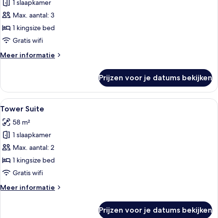
1 slaapkamer
Suite,
1
Max. aantal: 3
slaapkamer
1 kingsize bed
(Residence)
Gratis wifi
laden
Meer
Meer informatie
details
over
Prijzen voor je datums bekijken
Suite,
1
slaapkamer
Alle
Een hotelkamer met een groot bed, een 
11
(Residence)
Tower Suite
foto's
58 m²
voor
1 slaapkamer
Tower
Suite
Max. aantal: 2
laden
1 kingsize bed
Gratis wifi
Meer
Meer informatie
details
over
Prijzen voor je datums bekijken
Tower