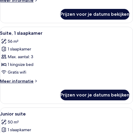
Meer informatie
details
over
Prijzen voor je datums bekijken
Kamer
Alle
Een ruime slaapkamer met een groot be
11
Suite, 1 slaapkamer
foto's
56 m²
voor
1 slaapkamer
Suite,
1
Max. aantal: 3
slaapkamer
1 kingsize bed
laden
Gratis wifi
Meer
Meer informatie
details
over
Prijzen voor je datums bekijken
Suite,
1
slaapkamer
Alle
Een ruime lobby met een marmeren rec
12
Junior suite
foto's
50 m²
voor
1 slaapkamer
Junior