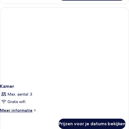
Suite
Kamer
Max. aantal: 3
Gratis wifi
Meer
Meer informatie
details
over
Prijzen voor je datums bekijken
Kamer