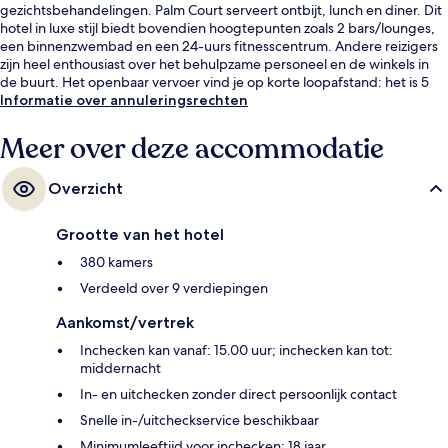
gezichtsbehandelingen. Palm Court serveert ontbijt, lunch en diner. Dit
hotel in luxe stijl biedt bovendien hoogtepunten zoals 2 bars/lounges,
een binnenzwembad en een 24-uurs fitnesscentrum. Andere reizigers
zijn heel enthousiast over het behulpzame personeel en de winkels in
de buurt. Het openbaar vervoer vind je op korte loopafstand: het is 5
minuten lopen naar Oxford Circus Underground Station en 8 minuten
Informatie over annuleringsrechten
naar Station Bond Street (Elizabeth Line).
Meer over deze accommodatie
Overzicht
Grootte van het hotel
380 kamers
Verdeeld over 9 verdiepingen
Aankomst/vertrek
Inchecken kan vanaf: 15.00 uur; inchecken kan tot:
middernacht
In- en uitchecken zonder direct persoonlijk contact
Snelle in-/uitcheckservice beschikbaar
Minimumleeftijd voor inchecken: 18 jaar