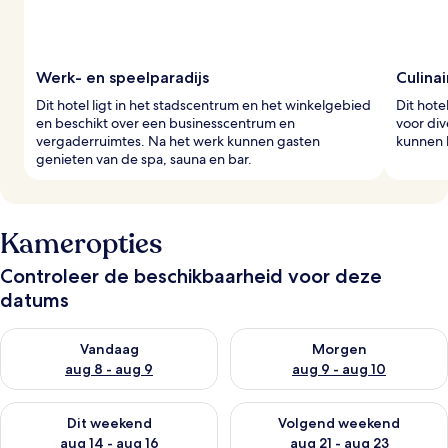
Werk- en speelparadijs
Culina
Dit hotel ligt in het stadscentrum en het winkelgebied
Dit hote
en beschikt over een businesscentrum en
voor div
vergaderruimtes. Na het werk kunnen gasten
kunnen 
genieten van de spa, sauna en bar.
Kameropties
Controleer de beschikbaarheid voor deze
datums
De beschikbaarheid controleren voor vanavond aug 8 - aug 9
De beschikbaarheid controler
Vandaag
Morgen
aug 8 - aug 9
aug 9 - aug 10
De beschikbaarheid controleren voor dit weekend aug 14 - au
De beschikbaarheid controler
Dit weekend
Volgend weekend
aug 14 - aug 16
aug 21 - aug 23