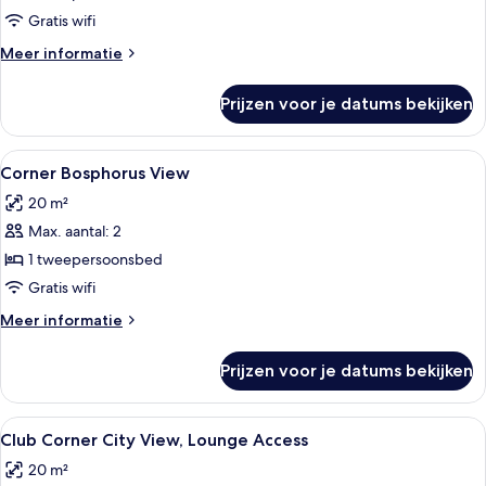
View
Gratis wifi
laden
Meer
Meer informatie
details
over
Prijzen voor je datums bekijken
Corner
City
View
Alle
Een hotelkamer met een groot bed, een 
5
Corner Bosphorus View
foto's
20 m²
voor
Max. aantal: 2
Corner
Bosphorus
1 tweepersoonsbed
View
Gratis wifi
laden
Meer
Meer informatie
details
over
Prijzen voor je datums bekijken
Corner
Bosphorus
View
Alle
Een hotelkamer met een groot bed, een 
8
Club Corner City View, Lounge Access
foto's
20 m²
voor