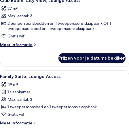
Club Room, City View, Lounge Access
foto's
Lounge
27 m²
Access
voor
Max. aantal: 3
Club
Room,
2 eenpersoonsbedden en 1 tweepersoons slaapbank OF 1
tweepersoonsbed en 1 tweepersoons slaapbank
City
Gratis wifi
View,
Lounge
Meer
Meer informatie
Access
details
over
laden
Prijzen voor je datums bekijken
Club
Room,
City
Alle
Een hotelkamer met een groot bed, ee
10
View,
Family Suite, Lounge Access
foto's
Lounge
49 m²
Access
voor
1 slaapkamer
Family
Suite,
Max. aantal: 3
Lounge
1 tweepersoonsbed en 1 tweepersoons slaapbank
Access
Gratis wifi
laden
Meer
Meer informatie
details