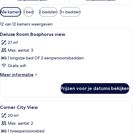
Beschikbare
Alle kamers
1 bed
2 bedden
3+ bedden
filters
voor
12 van 12 kamers weergeven
kamers
Alle
Hotelkamer met een bed, bureau met st
6
Deluxe Room Bosphorus view
foto's
27 m²
voor
Max. aantal: 3
Deluxe
Room
1 kingsize bed OF 2 eenpersoonsbedden
Bosphorus
Gratis wifi
view
Meer
Meer informatie
laden
details
over
Prijzen voor je datums bekijken
Deluxe
Room
Bosphorus
Alle
Een hotelkamer met een groot bed, een 
4
view
Corner City View
foto's
20 m²
voor
Max. aantal: 2
Corner
City
1 tweepersoonsbed