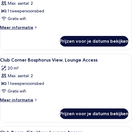
Max. aantal: 2
Club
Corner
1 tweepersoonsbed
City
Gratis wifi
View,
Meer
Meer informatie
Lounge
details
Access
over
Prijzen voor je datums bekijken
Club
laden
Corner
City
Alle
Een hotelkamer met een groot bed, een 
9
View,
Club Corner Bosphorus View, Lounge Access
foto's
Lounge
20 m²
Access
voor
Max. aantal: 2
Club
Corner
1 tweepersoonsbed
Bosphorus
Gratis wifi
View,
Meer
Meer informatie
Lounge
details
Access
over
Prijzen voor je datums bekijken
Club
laden
Corner
Bosphorus
Alle
Een hotelkamer met een groot bed, een
8
View,