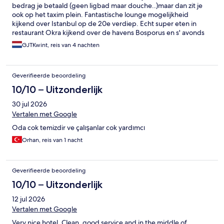
bedrag je betaald (geen ligbad maar douche..)maar dan zit je
ook op het taxim plein. Fantastische lounge mogelijkheid
kijkend over Istanbul op de 20e verdiep. Echt super eten in
restaurant Okra kijkend over de havens Bosporus en s' avonds
een droom. Eten en bediening super..
GJTKwint, reis van 4 nachten
Geverifieerde beoordeling
10/10 – Uitzonderlijk
30 jul 2026
Vertalen met Google
Oda cok temizdir ve çalışanlar cok yardımcı
Orhan, reis van 1 nacht
Geverifieerde beoordeling
10/10 – Uitzonderlijk
12 jul 2026
Vertalen met Google
Very nice hotel. Clean, good service and in the middle of