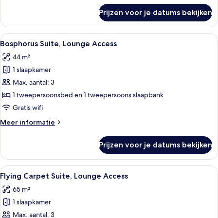
over
Prijzen voor je datums bekijken
Family
Suite,
Lounge
Alle
Een moderne hotelkamer met een groot
8
Access
Bosphorus Suite, Lounge Access
foto's
44 m²
voor
1 slaapkamer
Bosphorus
Suite,
Max. aantal: 3
Lounge
1 tweepersoonsbed en 1 tweepersoons slaapbank
Access
Gratis wifi
laden
Meer
Meer informatie
details
over
Prijzen voor je datums bekijken
Bosphorus
Suite,
Lounge
Alle
Een hotelkamer met een bed, een televi
8
Access
Flying Carpet Suite, Lounge Access
foto's
65 m²
voor
1 slaapkamer
Flying
Carpet
Max. aantal: 3