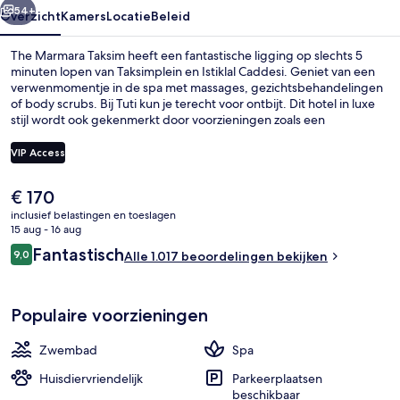
54+
Overzicht
Kamers
Locatie
Beleid
The Marmara Taksim heeft een fantastische ligging op slechts 5
minuten lopen van Taksimplein en Istiklal Caddesi. Geniet van een
verwenmomentje in de spa met massages, gezichtsbehandelingen
of body scrubs. Bij Tuti kun je terecht voor ontbijt. Dit hotel in luxe
stijl wordt ook gekenmerkt door voorzieningen zoals een
bar/lounge, een fitnesscentrum en een sauna. Andere reizigers zijn
heel enthousiast over het behulpzame personeel en de locatie. Het
VIP Access
openbaar vervoer vind je op korte loopafstand: Station Taksim ligt
vlakbij en Station Findikli ligt 9 minuten verderop.
De
€ 170
Executive lounge
huidige
inclusief belastingen en toeslagen
prijs
15 aug - 16 aug
is
Beoordelingen
Fantastisch
9,0
Alle 1.017 beoordelingen bekijken
€ 170
9,0 op 10 –
Populaire voorzieningen
Zwembad
Spa
Huisdiervriendelijk
Parkeerplaatsen
beschikbaar