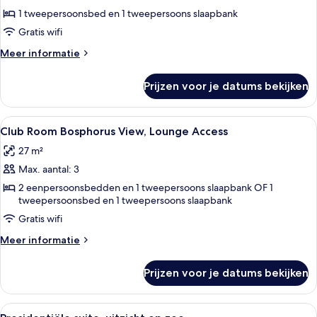
Suite,
1 tweepersoonsbed en 1 tweepersoons slaapbank
Lounge
Gratis wifi
Access
Meer
Meer informatie
laden
details
over
Prijzen voor je datums bekijken
Flying
Carpet
Suite,
Alle
Hotelkamer met een bed, bureau met st
10
Lounge
Club Room Bosphorus View, Lounge Access
foto's
Access
27 m²
voor
Max. aantal: 3
Club
Room
2 eenpersoonsbedden en 1 tweepersoons slaapbank OF 1
tweepersoonsbed en 1 tweepersoons slaapbank
Bosphorus
Gratis wifi
View,
Lounge
Meer
Meer informatie
Access
details
over
laden
Prijzen voor je datums bekijken
Club
Room
Bosphorus
Alle
Een moderne hotelkamer met een groot
4
View,