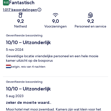
Fantastisch
9,0
1.017 beoordelingen
9,2
9,0
9,2
Netheid
Voorzieningen
Personeel en service
Beoordelingen
Geverifieerde beoordeling
10/10 – Uitzonderlijk
5 nov 2024
Geweldige locatie vriendelijke personeel en een hele mooie
kamer uitzicht op de bosporus
belgin, reis van 4 nachten
Geverifieerde beoordeling
10/10 – Uitzonderlijk
5 aug 2023
zeker de moeite waard..
Mooi hotel met mooi zwembad. Kamers zijn wat klein voor het