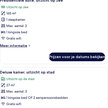
Presidentiële suite, uitzicht op zee
foto's
Lounge
Uitzicht op zee
Access
voor
165 m²
Presidentiële
suite,
1 slaapkamer
uitzicht
Max. aantal: 2
op
1 kingsize bed
zee
Gratis wifi
laden
Meer
Meer informatie
details
over
Prijzen voor je datums bekijken
Presidentiële
suite,
uitzicht
Alle
Een hotelkamer met een groot bed, een
4
op
Deluxe kamer, uitzicht op stad
foto's
zee
Uitzicht op de stad
voor
27 m²
Deluxe
kamer,
Max. aantal: 3
uitzicht
1 kingsize bed OF 2 eenpersoonsbedden
op
Gratis wifi