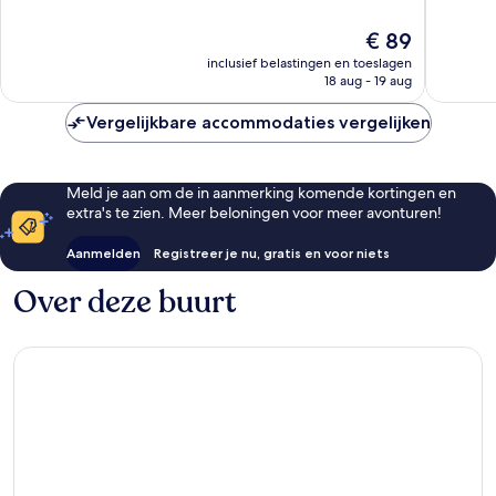
10,
10,
Uitstekend,
Fantasti
De
€ 89
1.016
1.014
prijs
inclusief belastingen en toeslagen
beoordelingen
beoorde
is
18 aug - 19 aug
€ 89
Vergelijkbare accommodaties vergelijken
Meld je aan om de in aanmerking komende kortingen en
extra's te zien. Meer beloningen voor meer avonturen!
Aanmelden
Registreer je nu, gratis en voor niets
Over deze buurt