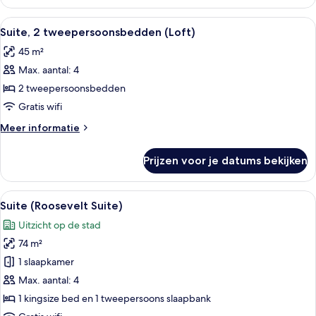
kamer,
2
Alle
Een hotelkamer met een bed, een bank
5
tweepersoonsbedden
Suite, 2 tweepersoonsbedden (Loft)
foto's
(Tower
45 m²
Building)
voor
Max. aantal: 4
Suite,
2
2 tweepersoonsbedden
tweepersoonsbedden
Gratis wifi
(Loft)
Meer
Meer informatie
laden
details
over
Prijzen voor je datums bekijken
Suite,
2
tweepersoonsbedden
Alle
Een goed verlichte woonkamer met een 
9
(Loft)
Suite (Roosevelt Suite)
foto's
Uitzicht op de stad
voor
74 m²
Suite
(Roosevelt
1 slaapkamer
Suite)
Max. aantal: 4
laden
1 kingsize bed en 1 tweepersoons slaapbank