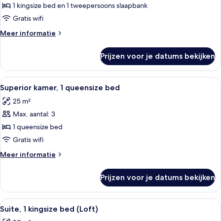
kingsize
1 kingsize bed en 1 tweepersoons slaapbank
bed
Gratis wifi
met
Meer
Meer informatie
slaapbank
details
(1
over
Prijzen voor je datums bekijken
Suite,
King
1
Bed)
kingsize
Alle
Lakens van Egyptisch katoen, luxe 
laden
5
bed
Superior kamer, 1 queensize bed
foto's
met
25 m²
slaapbank
voor
(1
Max. aantal: 3
Superior
King
kamer,
1 queensize bed
Bed)
1
Gratis wifi
queensize
Meer
Meer informatie
bed
details
laden
over
Prijzen voor je datums bekijken
Superior
kamer,
1
Alle
Een moderne hotelkamer met een baldak
6
queensize
Suite, 1 kingsize bed (Loft)
foto's
bed