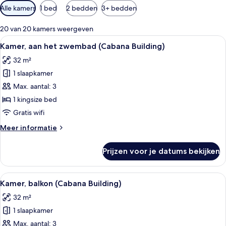
Beschikbare
Alle kamers
1 bed
2 bedden
3+ bedden
filters
voor
20 van 20 kamers weergeven
kamers
Alle
Een hotelkamer met een bed, een tele
7
Kamer, aan het zwembad (Cabana Building)
foto's
32 m²
voor
1 slaapkamer
Kamer,
aan
Max. aantal: 3
het
1 kingsize bed
zwembad
Gratis wifi
(Cabana
Meer
Meer informatie
Building)
details
laden
over
Prijzen voor je datums bekijken
Kamer,
aan
het
Alle
Een hotelkamer met een bank, een tafel
7
zwembad
Kamer, balkon (Cabana Building)
foto's
(Cabana
32 m²
Building)
voor
1 slaapkamer
Kamer,
balkon
Max. aantal: 3