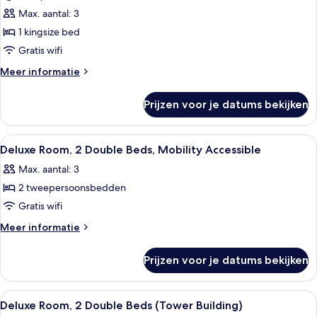
voor
Max. aantal: 3
Suite
(Cabana
1 kingsize bed
Building)
Gratis wifi
laden
Meer
Meer informatie
details
over
Prijzen voor je datums bekijken
Suite
(Cabana
Building)
Alle
Een hotelkamer met twee bedden, een b
5
Deluxe Room, 2 Double Beds, Mobility Accessible
foto's
Max. aantal: 3
voor
2 tweepersoonsbedden
Deluxe
Room,
Gratis wifi
2
Meer
Meer informatie
Double
details
over
Beds,
Prijzen voor je datums bekijken
Deluxe
Mobility
Room,
Accessible
2
Alle
Een hotelkamer met een bed, een bureau
3
laden
Double
Deluxe Room, 2 Double Beds (Tower Building)
foto's
Beds,