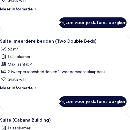
Gratis wifi
Meer
Meer informatie
details
over
Prijzen voor je datums bekijken
Suite
(Roosevelt
Suite)
Alle
Een hotelkamer met een houten deur, 
9
Suite, meerdere bedden (Two Double Beds)
foto's
63 m²
voor
1 slaapkamer
Suite,
meerdere
Max. aantal: 4
bedden
2 tweepersoonsbedden en 1 tweepersoons slaapbank
(Two
Gratis wifi
Double
Meer
Meer informatie
Beds)
details
laden
over
Prijzen voor je datums bekijken
Suite,
meerdere
bedden
Alle
Een moderne woonkamer met een leren
8
(Two
Suite (Cabana Building)
foto's
Double
1 slaapkamer
Beds)