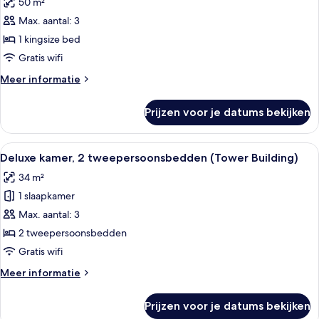
50 m²
voor
Max. aantal: 3
Suite,
1
1 kingsize bed
kingsize
Gratis wifi
bed
Meer
Meer informatie
(Loft)
details
laden
over
Prijzen voor je datums bekijken
Suite,
1
kingsize
Alle
Een hotelkamer met twee bedden, een b
5
bed
Deluxe kamer, 2 tweepersoonsbedden (Tower Building)
foto's
(Loft)
34 m²
voor
1 slaapkamer
Deluxe
kamer,
Max. aantal: 3
2
2 tweepersoonsbedden
tweepersoonsbedden
Gratis wifi
(Tower
Meer
Meer informatie
Building)
details
laden
over
Prijzen voor je datums bekijken
Deluxe