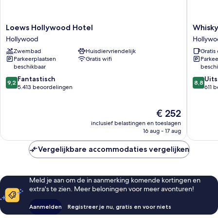
Loews
Whisky
Loews Hollywood Hotel
Whisky
Hollywood
Hotel
Hollywood
Hollyw
Hotel
Hollywo
Zwembad
Huisdiervriendelijk
Gratis 
Hollywood
Parkeerplaatsen
Gratis wifi
Parkee
beschikbaar
beschi
9.2
8.8
Fantastisch
Uit
9,2
8,8
van
van
5.413 beoordelingen
611 
10,
10,
Fantastisch,
Uitstek
De
€ 252
5.413
611
prijs
beoordelingen
beoorde
inclusief belastingen en toeslagen
is
16 aug - 17 aug
€ 252
Vergelijkbare accommodaties vergelijken
Meld je aan om de in aanmerking komende kortingen en
extra's te zien. Meer beloningen voor meer avonturen!
Aanmelden
Registreer je nu, gratis en voor niets