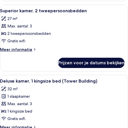
Building)
Alle
Een hotelkamer met een groot bed, ee
5
Superior kamer, 2 tweepersoonsbedden
foto's
27 m²
voor
Max. aantal: 3
Superior
kamer,
2 tweepersoonsbedden
2
Gratis wifi
tweepersoonsbedden
Meer
Meer informatie
laden
details
over
Prijzen voor je datums bekijken
Superior
kamer,
2
Alle
Een bed met hemel, een bank, een stoel
6
tweepersoonsbedden
Deluxe kamer, 1 kingsize bed (Tower Building)
foto's
32 m²
voor
1 slaapkamer
Deluxe
kamer,
Max. aantal: 3
1
1 kingsize bed
kingsize
Gratis wifi
bed
Meer
Meer informatie