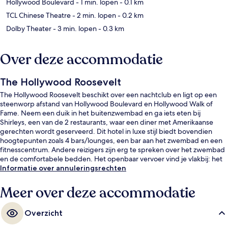
Hollywood Boulevard
- 1 min. lopen
- 0.1 km
TCL Chinese Theatre
- 2 min. lopen
- 0.2 km
Dolby Theater
- 3 min. lopen
- 0.3 km
Over deze accommodatie
The Hollywood Roosevelt
The Hollywood Roosevelt beschikt over een nachtclub en ligt op een
steenworp afstand van Hollywood Boulevard en Hollywood Walk of
Fame. Neem een duik in het buitenzwembad en ga iets eten bij
Shirleys, een van de 2 restaurants, waar een diner met Amerikaanse
gerechten wordt geserveerd. Dit hotel in luxe stijl biedt bovendien
hoogtepunten zoals 4 bars/lounges, een bar aan het zwembad en een
fitnesscentrum. Andere reizigers zijn erg te spreken over het zwembad
en de comfortabele bedden. Het openbaar vervoer vind je vlakbij: het
is maar 3 lopen naar Hollywood - Highland Station.
Informatie over annuleringsrechten
Meer over deze accommodatie
Overzicht