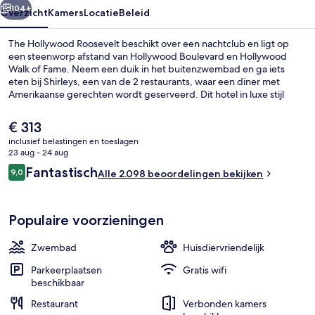
104+
Overzicht
Kamers
Locatie
Beleid
The Hollywood Roosevelt beschikt over een nachtclub en ligt op
een steenworp afstand van Hollywood Boulevard en Hollywood
Walk of Fame. Neem een duik in het buitenzwembad en ga iets
eten bij Shirleys, een van de 2 restaurants, waar een diner met
Amerikaanse gerechten wordt geserveerd. Dit hotel in luxe stijl
biedt bovendien hoogtepunten zoals 4 bars/lounges, een bar aan
het zwembad en een fitnesscentrum. Andere reizigers zijn erg te
De
€ 313
spreken over het zwembad en de comfortabele bedden. Het
huidige
inclusief belastingen en toeslagen
openbaar vervoer vind je vlakbij: het is maar 3 lopen naar Hollywood
prijs
23 aug - 24 aug
- Highland Station.
Een buitenzwembad, parasols voor s
is
Beoordelingen
Fantastisch
9,0
Alle 2.098 beoordelingen bekijken
€ 313
9,0 op 10 –
Populaire voorzieningen
Zwembad
Huisdiervriendelijk
Parkeerplaatsen
Gratis wifi
beschikbaar
Restaurant
Verbonden kamers