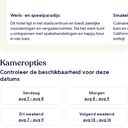
Werk- en speelparadijs
Smakeli
Dit hotel ligt in het stadscentrum en biedt zakelijke
Culinair
voorzieningen en vergaderruimtes. Na het werk kunt
bars en
u ontspannen met spabehandelingen en happy hour
Californ
in vier bars.
ontbijt.
Kameropties
Controleer de beschikbaarheid voor deze
datums
De beschikbaarheid controleren voor vanavond aug 7 - aug 8
De beschikbaarheid controler
Vandaag
Morgen
aug 7 - aug 8
aug 8 - aug 9
De beschikbaarheid controleren voor dit weekend aug 7 - aug
De beschikbaarheid controler
Dit weekend
Volgend weekend
aug 7 - aug 9
aug 14 - aug 16