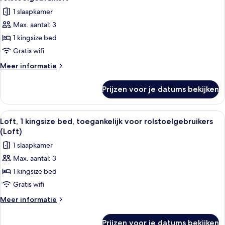
voor
1 slaapkamer
Deluxe
Max. aantal: 3
kamer,
1 kingsize bed
1
kingsize
Gratis wifi
bed,
Meer
Meer informatie
toegankelijk
details
over
voor
Prijzen voor je datums bekijken
Deluxe
rolstoelgebruikers
kamer,
laden
1
Alle
Een hemelbed met een wit en paars ku
5
kingsize
Loft, 1 kingsize bed, toegankelijk voor rolstoelgebruikers
foto's
bed,
(Loft)
toegankelijk
voor
1 slaapkamer
voor
Loft,
rolstoelgebruikers
Max. aantal: 3
1
1 kingsize bed
kingsize
bed,
Gratis wifi
toegankelijk
Meer
Meer informatie
voor
details
over
rolstoelgebruikers
Prijzen voor je datums bekijken