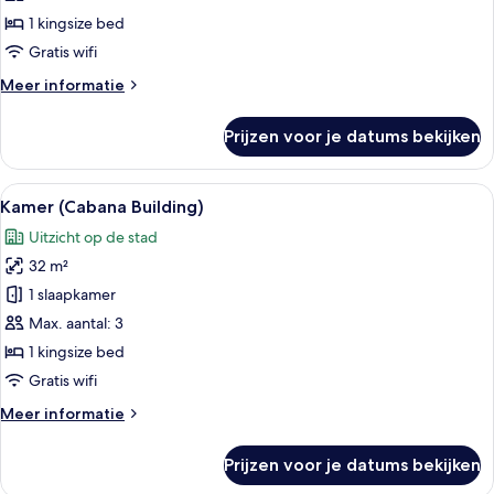
(Cabana
1 kingsize bed
Building)
Gratis wifi
laden
Meer
Meer informatie
details
over
Prijzen voor je datums bekijken
Kamer,
balkon
(Cabana
Alle
Een hotelkamer met een bed, een burea
4
Building)
Kamer (Cabana Building)
foto's
Uitzicht op de stad
voor
32 m²
Kamer
(Cabana
1 slaapkamer
Building)
Max. aantal: 3
laden
1 kingsize bed
Gratis wifi
Meer
Meer informatie
details
over
Prijzen voor je datums bekijken
Kamer
(Cabana