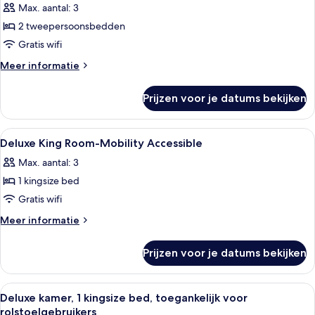
Max. aantal: 3
Mobility
voor
Accessible
2 tweepersoonsbedden
Deluxe
Room,
Gratis wifi
2
Meer
Meer informatie
Double
details
over
Beds
Prijzen voor je datums bekijken
Deluxe
(Tower
Room,
Building)
2
Alle
Een bed met hemelbed, een bankje, een
5
laden
Double
Deluxe King Room-Mobility Accessible
foto's
Beds
Max. aantal: 3
(Tower
voor
Building)
1 kingsize bed
Deluxe
King
Gratis wifi
Room-
Meer
Meer informatie
Mobility
details
over
Accessible
Prijzen voor je datums bekijken
Deluxe
laden
King
Room-
Alle
Lakens van Egyptisch katoen, luxe 
5
Mobility
Deluxe kamer, 1 kingsize bed, toegankelijk voor
foto's
Accessible
rolstoelgebruikers