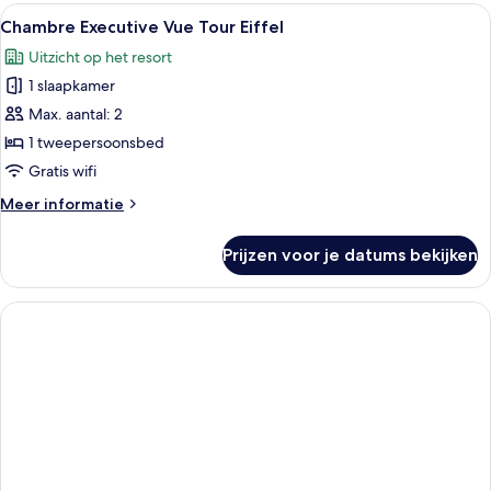
Vue
Alle
Een verzorgde hotelkamer met een gro
10
Tour
Chambre Executive Vue Tour Eiffel
foto's
Eiffel
Uitzicht op het resort
voor
1 slaapkamer
Chambre
Executive
Max. aantal: 2
Vue
1 tweepersoonsbed
Tour
Gratis wifi
Eiffel
Meer
Meer informatie
laden
details
over
Prijzen voor je datums bekijken
Chambre
Executive
Vue
Tour
Eiffel