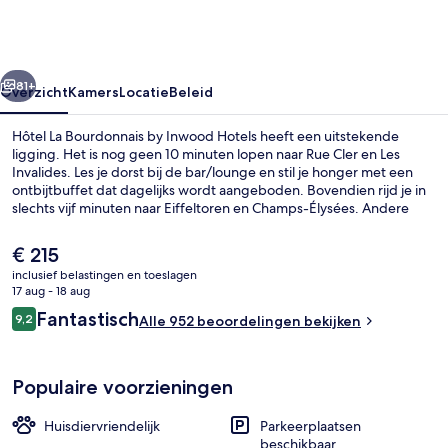
by
Inwood
Hotels
rige
Volgende
81+
Overzicht
Kamers
Locatie
Beleid
Hôtel La Bourdonnais by Inwood Hotels heeft een uitstekende
ligging. Het is nog geen 10 minuten lopen naar Rue Cler en Les
Invalides. Les je dorst bij de bar/lounge en stil je honger met een
ontbijtbuffet dat dagelijks wordt aangeboden. Bovendien rijd je in
slechts vijf minuten naar Eiffeltoren en Champs-Élysées. Andere
reizigers zijn heel enthousiast over het behulpzame personeel en de
locatie. Het openbaar vervoer vind je op korte loopafstand:
De
€ 215
Metrostation École Militaire ligt vlakbij en Metrostation La Tour-
huidige
inclusief belastingen en toeslagen
Maubourg ligt 8 minuten verderop.
prijs
17 aug - 18 aug
Cocktailbar
is
Beoordelingen
Fantastisch
9,2
Alle 952 beoordelingen bekijken
€ 215
9,2 op 10 –
Populaire voorzieningen
Huisdiervriendelijk
Parkeerplaatsen
beschikbaar