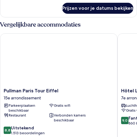
over
Prijzen voor je datums bekijken
Kamer
Vergelijkbare accommodaties
Pullman Paris Tour Eiffel
Hôtel Le
Pullman
Hôtel
Pullman Paris Tour Eiffel
Hôtel 
Paris
Le
15e arrondissement
7e arro
Tour
Walt
Parkeerplaatsen
Gratis wifi
Luchth
Eiffel
by
beschikbaar
Gratis 
15e
Inwood
Restaurant
Verbonden kamers
arrondissement
Hotels
9.0
Fan
beschikbaar
9,0
7e
van
860 
8.8
Uitstekend
arrondi
10,
8,8
van
1.513 beoordelingen
Fantasti