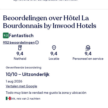
Beoordelingen over Hôtel La
Beoordelingen
Bourdonnais by Inwood Hotels
Fantastisch
9,2
952 beoordelingen
9,4
9,4
9,4
Netheid
Locatie
Personeel en service
Beoordelingen
Geverifieerde beoordeling
10/10 – Uitzonderlijk
1 aug 2026
Vertalen met Google
Todo muy bien la verdad me gusto la zona y ubicación
Erik, reis van 2 nachten