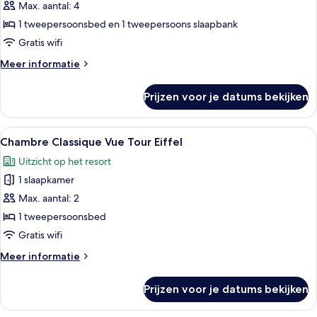
suite
Max. aantal: 4
laden
1 tweepersoonsbed en 1 tweepersoons slaapbank
Gratis wifi
Meer
Meer informatie
details
over
Prijzen voor je datums bekijken
Junior
suite
Alle
Een hotelkamer met een groot bed, tw
10
Chambre Classique Vue Tour Eiffel
foto's
Uitzicht op het resort
voor
1 slaapkamer
Chambre
Classique
Max. aantal: 2
Vue
1 tweepersoonsbed
Tour
Gratis wifi
Eiffel
Meer
Meer informatie
laden
details
over
Prijzen voor je datums bekijken
Chambre
Classique