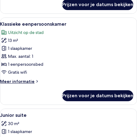
over
Prijzen voor je datums bekijken
Klassieke
kamer
Alle
Een hotelkamer met twee bedden, een 
7
Klassieke eenpersoonskamer
foto's
Uitzicht op de stad
voor
13 m²
Klassieke
eenpersoonskamer
1 slaapkamer
laden
Max. aantal: 1
1 eenpersoonsbed
Gratis wifi
Meer
Meer informatie
details
over
Prijzen voor je datums bekijken
Klassieke
eenpersoonskamer
Alle
Een net opgemaakt bed met twee kus
12
Junior suite
foto's
30 m²
voor
1 slaapkamer
Junior