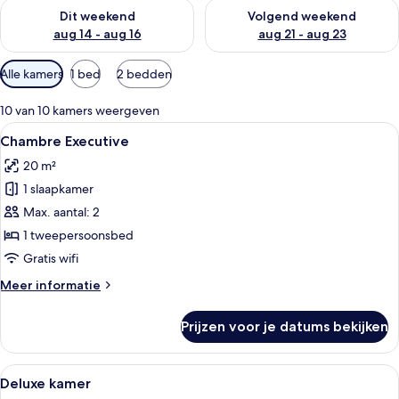
De beschikbaarheid controleren voor dit weekend aug 14 - au
De beschikbaarheid controler
Dit weekend
Volgend weekend
aug 14 - aug 16
aug 21 - aug 23
Beschikbare
Alle kamers
1 bed
2 bedden
filters
voor
10 van 10 kamers weergeven
kamers
Alle
Een slaapkamer met een groot bed, e
8
Chambre Executive
foto's
20 m²
voor
1 slaapkamer
Chambre
Executive
Max. aantal: 2
laden
1 tweepersoonsbed
Gratis wifi
Meer
Meer informatie
details
over
Prijzen voor je datums bekijken
Chambre
Executive
Alle
Een hotelkamer met een groot bed, e
9
Deluxe kamer
foto's