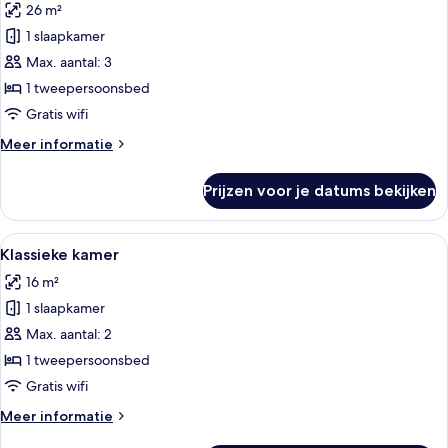
26 m²
voor
1 slaapkamer
Deluxe
kamer
Max. aantal: 3
laden
1 tweepersoonsbed
Gratis wifi
Meer
Meer informatie
details
over
Prijzen voor je datums bekijken
Deluxe
kamer
Alle
Een hotelkamer met een groot bed, t
11
Klassieke kamer
foto's
16 m²
voor
1 slaapkamer
Klassieke
kamer
Max. aantal: 2
laden
1 tweepersoonsbed
Gratis wifi
Meer
Meer informatie
details