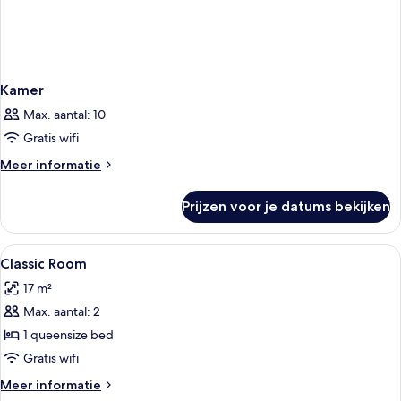
Kamer
Max. aantal: 10
Gratis wifi
Meer
Meer informatie
details
over
Prijzen voor je datums bekijken
Kamer
Alle
Een hotelkamer met een bed, twee be
4
Classic Room
foto's
17 m²
voor
Max. aantal: 2
Classic
Room
1 queensize bed
laden
Gratis wifi
Meer
Meer informatie
details