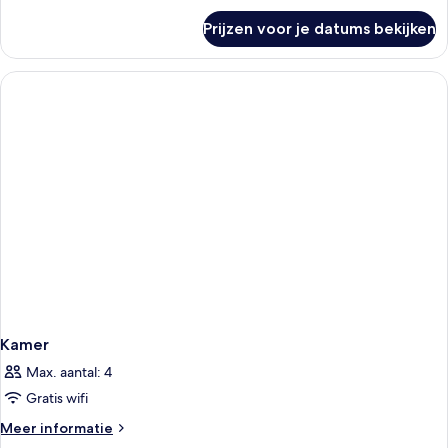
over
Prijzen voor je datums bekijken
Classic
Room
Kamer
Max. aantal: 4
Gratis wifi
Meer
Meer informatie
details