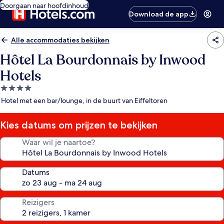
Doorgaan naar hoofdinhoud
Download de app
Alle accommodaties bekijken
Hôtel La Bourdonnais by Inwood
Hotels
4.0-
sterrenaccommodatie
Hotel met een bar/lounge, in de buurt van Eiffeltoren
Kies datums om prijzen te bekijken
Waar wil je naartoe?
Datums
Reizigers