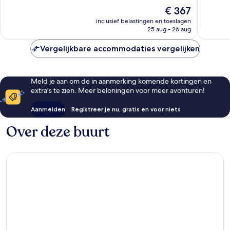
10,
860
De
€ 367
Uitstekend,
beoorde
prijs
1.513
inclusief belastingen en toeslagen
is
25 aug - 26 aug
beoordelingen
€ 367
Vergelijkbare accommodaties vergelijken
Meld je aan om de in aanmerking komende kortingen en
extra's te zien. Meer beloningen voor meer avonturen!
Aanmelden
Registreer je nu, gratis en voor niets
Over deze buurt