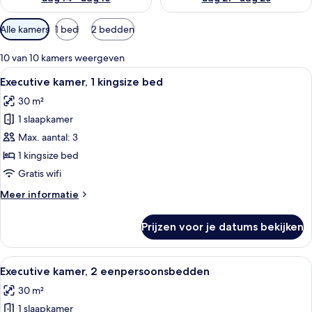
Beschikbare
Alle kamers
1 bed
2 bedden
filters
voor
10 van 10 kamers weergeven
kamers
Alle
Een moderne hotelkamer met een groot 
13
Executive kamer, 1 kingsize bed
foto's
30 m²
voor
1 slaapkamer
Executive
kamer,
Max. aantal: 3
1
1 kingsize bed
kingsize
Gratis wifi
bed
Meer
Meer informatie
laden
details
over
Prijzen voor je datums bekijken
Executive
kamer,
1
Alle
Hotelkamer met twee bedden, een rond
12
kingsize
Executive kamer, 2 eenpersoonsbedden
foto's
bed
30 m²
voor
1 slaapkamer
Executive