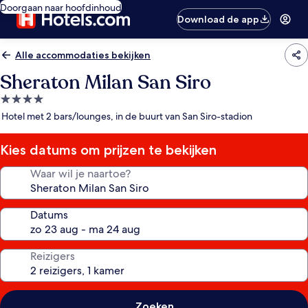
Doorgaan naar hoofdinhoud
Download de app
Alle accommodaties bekijken
Sheraton Milan San Siro
4.0-
sterrenaccommodatie
Hotel met 2 bars/lounges, in de buurt van San Siro-stadion
Kies datums om prijzen te bekijken
Waar wil je naartoe?
Datums
Reizigers
Zoeken