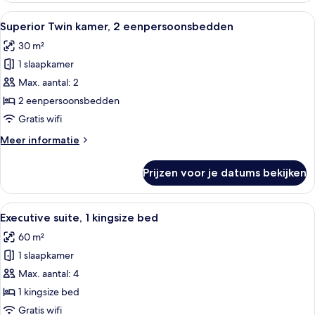
1
Alle
Hotelkamer met twee bedden, een rond
8
kingsize
Superior Twin kamer, 2 eenpersoonsbedden
foto's
bed
30 m²
voor
1 slaapkamer
Superior
Twin
Max. aantal: 2
kamer,
2 eenpersoonsbedden
2
Gratis wifi
eenpersoonsbedden
Meer
Meer informatie
laden
details
over
Prijzen voor je datums bekijken
Superior
Twin
kamer,
Alle
Een moderne hotelkamer met een groot
11
2
Executive suite, 1 kingsize bed
foto's
eenpersoonsbedden
60 m²
voor
1 slaapkamer
Executive
suite,
Max. aantal: 4
1
1 kingsize bed
kingsize
Gratis wifi