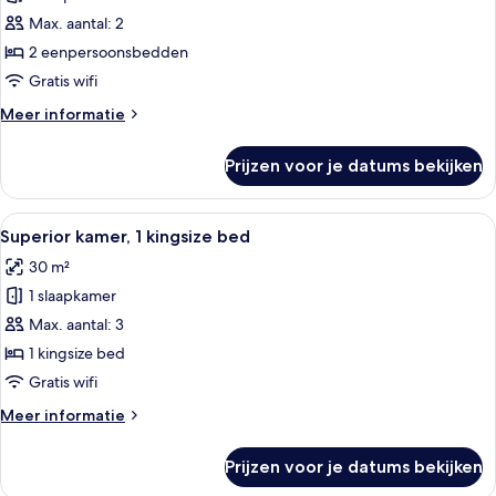
kamer,
Max. aantal: 2
2
2 eenpersoonsbedden
eenpersoonsbedden
Gratis wifi
laden
Meer
Meer informatie
details
over
Prijzen voor je datums bekijken
Executive
kamer,
2
Alle
Een moderne hotelkamer met een groot 
11
eenpersoonsbedden
Superior kamer, 1 kingsize bed
foto's
30 m²
voor
1 slaapkamer
Superior
kamer,
Max. aantal: 3
1
1 kingsize bed
kingsize
Gratis wifi
bed
Meer
Meer informatie
laden
details
over
Prijzen voor je datums bekijken
Superior
kamer,