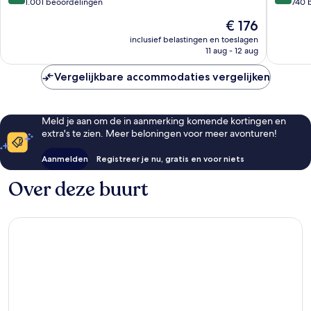
van
van
1.001 beoordelingen
740 
10,
10,
De
€ 176
Uitstekend,
Uitstek
prijs
1.001
740
inclusief belastingen en toeslagen
is
11 aug - 12 aug
beoordelingen
beoorde
€ 176
Vergelijkbare accommodaties vergelijken
Meld je aan om de in aanmerking komende kortingen en
extra's te zien. Meer beloningen voor meer avonturen!
Aanmelden
Registreer je nu, gratis en voor niets
Over deze buurt