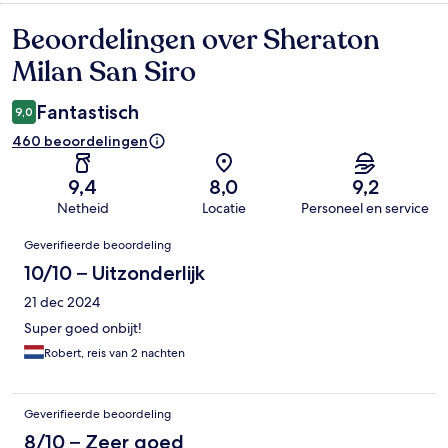
Beoordelingen over Sheraton
Beoordelingen
Milan San Siro
Fantastisch
9,0
460 beoordelingen
9,4
8,0
9,2
Netheid
Locatie
Personeel en service
Beoordelingen
Geverifieerde beoordeling
10/10 – Uitzonderlijk
21 dec 2024
Super goed onbijt!
Robert, reis van 2 nachten
Geverifieerde beoordeling
8/10 – Zeer goed