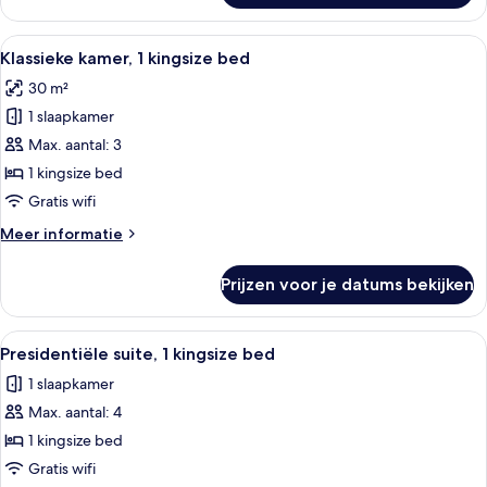
kamer,
2
Alle
Een moderne hotelkamer met een groo
7
eenpersoonsbedden
Klassieke kamer, 1 kingsize bed
foto's
30 m²
voor
1 slaapkamer
Klassieke
kamer,
Max. aantal: 3
1
1 kingsize bed
kingsize
Gratis wifi
bed
Meer
Meer informatie
laden
details
over
Prijzen voor je datums bekijken
Klassieke
kamer,
1
Alle
Een moderne hotelkamer met een groot
10
kingsize
Presidentiële suite, 1 kingsize bed
foto's
bed
1 slaapkamer
voor
Max. aantal: 4
Presidentiële
suite,
1 kingsize bed
1
Gratis wifi