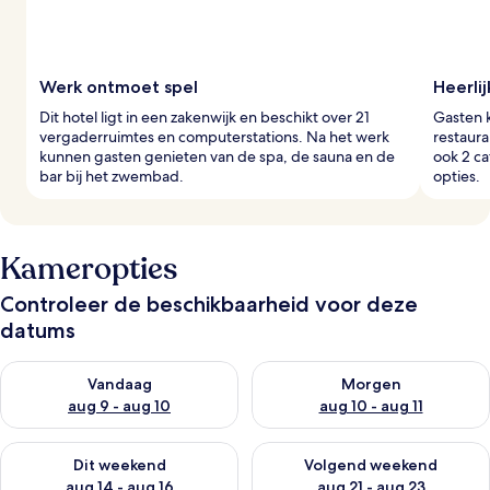
Werk ontmoet spel
Heerli
Dit hotel ligt in een zakenwijk en beschikt over 21
Gasten 
vergaderruimtes en computerstations. Na het werk
restaura
kunnen gasten genieten van de spa, de sauna en de
ook 2 ca
bar bij het zwembad.
opties.
Kameropties
Controleer de beschikbaarheid voor deze
datums
De beschikbaarheid controleren voor vanavond aug 9 - aug 1
De beschikbaarheid controler
Vandaag
Morgen
aug 9 - aug 10
aug 10 - aug 11
De beschikbaarheid controleren voor dit weekend aug 14 - au
De beschikbaarheid controler
Dit weekend
Volgend weekend
aug 14 - aug 16
aug 21 - aug 23