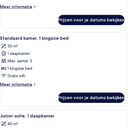
bed
Meer
Meer informatie
laden
details
over
Prijzen voor je datums bekijken
Executive
suite,
1
Alle
Een moderne hotelkamer met een groot 
11
kingsize
Standaard kamer, 1 kingsize bed
foto's
bed
30 m²
voor
1 slaapkamer
Standaard
kamer,
Max. aantal: 3
1
1 kingsize bed
kingsize
Gratis wifi
bed
Meer
Meer informatie
laden
details
over
Prijzen voor je datums bekijken
Standaard
kamer,
1
Alle
Een moderne hotelkamer met een groot 
12
kingsize
Junior suite, 1 slaapkamer
foto's
bed
40 m²
voor