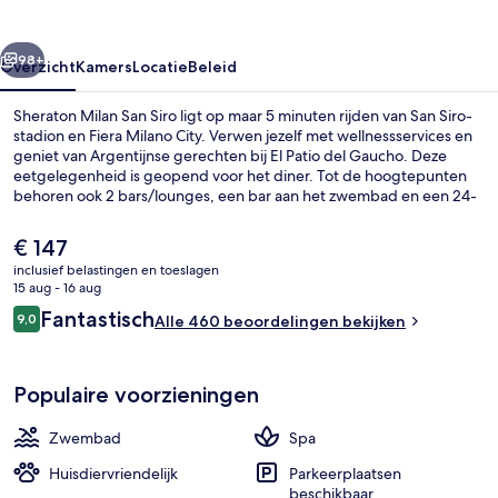
rige
Volgende
98+
Overzicht
Kamers
Locatie
Beleid
Sheraton Milan San Siro ligt op maar 5 minuten rijden van San Siro-
stadion en Fiera Milano City. Verwen jezelf met wellnessservices en
geniet van Argentijnse gerechten bij El Patio del Gaucho. Deze
eetgelegenheid is geopend voor het diner. Tot de hoogtepunten
behoren ook 2 bars/lounges, een bar aan het zwembad en een 24-
uurs healthclub. Andere reizigers zijn heel enthousiast over het
behulpzame personeel.
De
€ 147
huidige
inclusief belastingen en toeslagen
prijs
15 aug - 16 aug
Een seizoensgebonden buitenzwemb
is
Beoordelingen
Fantastisch
9,0
Alle 460 beoordelingen bekijken
€ 147
9,0 op 10 –
Populaire voorzieningen
Zwembad
Spa
Huisdiervriendelijk
Parkeerplaatsen
beschikbaar