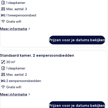
1 slaapkamer
Junior
suite,
Max. aantal: 3
1
1 tweepersoonsbed
slaapkamer
Gratis wifi
laden
Meer
Meer informatie
details
over
Prijzen voor je datums bekijken
Junior
suite,
1
Alle
Hotelkamer met twee bedden, een rond
9
slaapkamer
Standaard kamer, 2 eenpersoonsbedden
foto's
30 m²
voor
1 slaapkamer
Standaard
kamer,
Max. aantal: 2
2
2 eenpersoonsbedden
eenpersoonsbedden
Gratis wifi
laden
Meer
Meer informatie
details
over
Prijzen voor je datums bekijken
Standaard