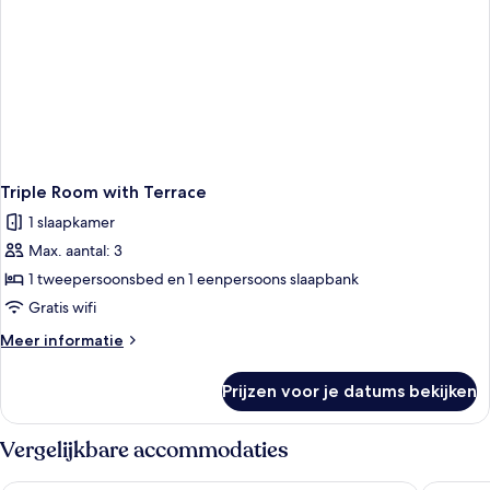
Triple Room with Terrace
1 slaapkamer
Max. aantal: 3
1 tweepersoonsbed en 1 eenpersoons slaapbank
Gratis wifi
Meer
Meer informatie
details
over
Prijzen voor je datums bekijken
Triple
Room
with
Vergelijkbare accommodaties
Terrace