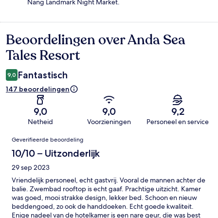
Nang Landmark Night Market.
Beoordelingen over Anda Sea
Beoordelingen
Tales Resort
Fantastisch
9,0
147 beoordelingen
9,0
9,0
9,2
Netheid
Voorzieningen
Personeel en service
Beoordelingen
Geverifieerde beoordeling
10/10 – Uitzonderlijk
29 sep 2023
Vriendelijk personeel, echt gastvrij. Vooral de mannen achter de
balie. Zwembad rooftop is echt gaaf. Prachtige uitzicht. Kamer
was goed, mooi strakke design, lekker bed. Schoon en nieuw
beddengoed, zo ook de handdoeken. Echt goede kwaliteit.
Enige nadeel van de hotelkamer is een nare geur, die was best