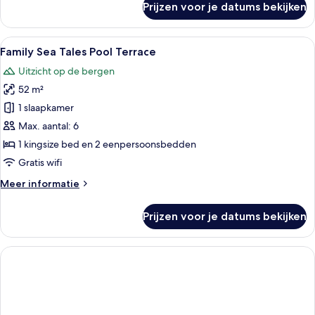
Prijzen voor je datums bekijken
Family
Sea
Tales
Alle
Family Sea Tales Pool Terrace | Een klu
16
Terrace
Family Sea Tales Pool Terrace
foto's
Uitzicht op de bergen
voor
52 m²
Family
Sea
1 slaapkamer
Tales
Max. aantal: 6
Pool
1 kingsize bed en 2 eenpersoonsbedden
Terrace
Gratis wifi
laden
Meer
Meer informatie
details
over
Prijzen voor je datums bekijken
Family
Sea
Tales
Pool
Terrace