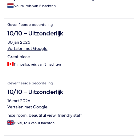
heftig sterk. Had het aangegeven, kamer schoongemaakt, was
Noura, reis van 2 nachten
minder maar niet perse weg. Had ook een Thaise oil massage
genomen, die was echt goed. Mevrouw weet wat ze doet.
Geverifieerde beoordeling
10/10 – Uitzonderlijk
30 jan 2026
Vertalen met Google
Great place
Thinosika, reis van 3 nachten
Geverifieerde beoordeling
10/10 – Uitzonderlijk
16 mrt 2026
Vertalen met Google
nice room, beautiful view, friendly staff
Yuval, reis van 11 nachten