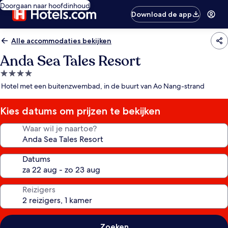
Doorgaan naar hoofdinhoud
Download de app
Alle accommodaties bekijken
Anda Sea Tales Resort
4.0-
sterrenaccommodatie
Hotel met een buitenzwembad, in de buurt van Ao Nang-strand
Kies datums om prijzen te bekijken
Waar wil je naartoe?
Datums
Reizigers
Zoeken