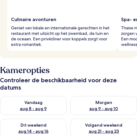
Culinaire avonturen
Spa- e
Geniet van lokale en internationale gerechten in het
Thaise 
restaurant met uitzicht op het zwembad, de tuin en
zorgen v
de oceaan. Een privédiner voor koppels zorgt voor
Een mode
extra romantiek.
wellness
Kameropties
Controleer de beschikbaarheid voor deze
datums
De beschikbaarheid controleren voor vanavond aug 8 - aug 9
De beschikbaarheid controler
Vandaag
Morgen
aug 8 - aug 9
aug 9 - aug 10
De beschikbaarheid controleren voor dit weekend aug 14 - au
De beschikbaarheid controler
Dit weekend
Volgend weekend
aug 14 - aug 16
aug 21 - aug 23