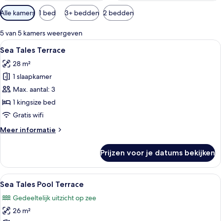
Beschikbare
Alle kamers
1 bed
3+ bedden
2 bedden
filters
voor
5 van 5 kamers weergeven
kamers
Alle
Een moderne hotelkamer met een groo
14
Sea Tales Terrace
foto's
28 m²
voor
1 slaapkamer
Sea
Tales
Max. aantal: 3
Terrace
1 kingsize bed
laden
Gratis wifi
Meer
Meer informatie
details
over
Prijzen voor je datums bekijken
Sea
Tales
Terrace
Alle
Een moderne hotelkamer met een groot
14
Sea Tales Pool Terrace
foto's
Gedeeltelijk uitzicht op zee
voor
26 m²
Sea