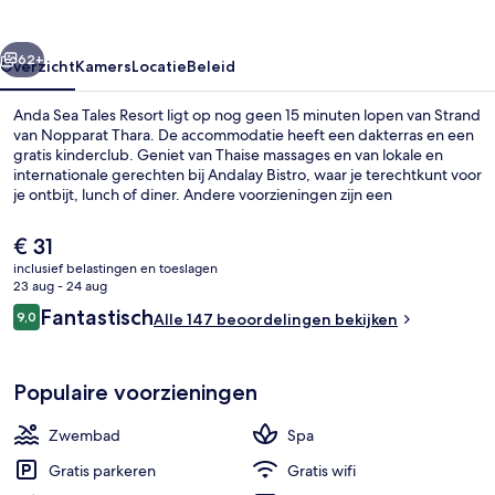
rige
Volgende
62+
Overzicht
Kamers
Locatie
Beleid
Anda Sea Tales Resort ligt op nog geen 15 minuten lopen van Strand
van Nopparat Thara. De accommodatie heeft een dakterras en een
gratis kinderclub. Geniet van Thaise massages en van lokale en
internationale gerechten bij Andalay Bistro, waar je terechtkunt voor
je ontbijt, lunch of diner. Andere voorzieningen zijn een
buitenzwembad, een bar aan het zwembad en een fitnesscentrum.
De
€ 31
huidige
inclusief belastingen en toeslagen
prijs
23 aug - 24 aug
Zonneterras
is
Beoordelingen
Fantastisch
9,0
Alle 147 beoordelingen bekijken
€ 31
9,0 op 10 –
Populaire voorzieningen
Zwembad
Spa
Gratis parkeren
Gratis wifi