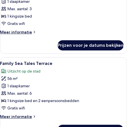
Tales
1 slaapkamer
Pool
Max. aantal: 3
Terrace
1 kingsize bed
laden
Gratis wifi
Meer
Meer informatie
details
over
Prijzen voor je datums bekijken
Sea
Tales
Pool
Alle
Een moderne hotelkamer met een bed,
11
Terrace
Family Sea Tales Terrace
foto's
Uitzicht op de stad
voor
56 m²
Family
Sea
1 slaapkamer
Tales
Max. aantal: 6
Terrace
1 kingsize bed en 2 eenpersoonsbedden
laden
Gratis wifi
Meer
Meer informatie
details
over