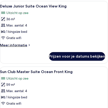
King
Alle
Hotelkamer met een bed, een bank, ee
3
Beachfront
Deluxe Junior Suite Ocean View King
foto's
Uitzicht op zee
voor
36 m²
Deluxe
Junior
Max. aantal: 4
Suite
1 kingsize bed
Ocean
Gratis wifi
View
Meer
Meer informatie
King
details
laden
over
Prijzen voor je datums bekijken
Deluxe
Junior
Suite
Alle
Sun Club Master Suite Ocean Front Kin
8
Ocean
Sun Club Master Suite Ocean Front King
foto's
View
Uitzicht op zee
King
voor
59 m²
Sun
Club
Max. aantal: 4
Master
1 kingsize bed
Suite
Gratis wifi
Ocean