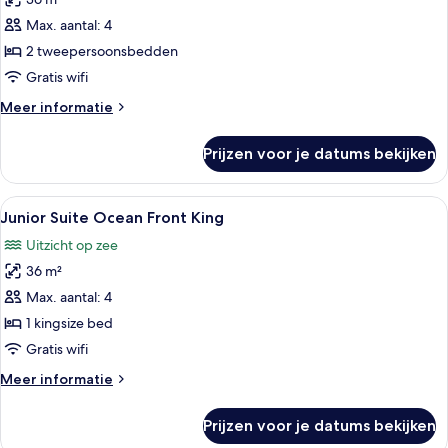
Junior
Suite
Max. aantal: 4
Ocean
2 tweepersoonsbedden
Front
Gratis wifi
Double
Meer
Meer informatie
laden
details
over
Prijzen voor je datums bekijken
Junior
Suite
Ocean
Alle
Hotelkamer met een bed, een bank, ee
4
Front
Junior Suite Ocean Front King
foto's
Double
Uitzicht op zee
voor
36 m²
Junior
Suite
Max. aantal: 4
Ocean
1 kingsize bed
Front
Gratis wifi
King
Meer
Meer informatie
laden
details
over
Prijzen voor je datums bekijken
Junior