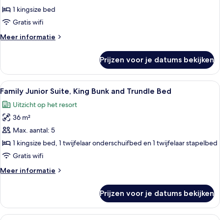
Accessible
1 kingsize bed
laden
Gratis wifi
Meer
Meer informatie
details
over
Prijzen voor je datums bekijken
Junior
Suite
King
Alle
Een hotelkamer met een groot bed, een
4
Accessible
Family Junior Suite, King Bunk and Trundle Bed
foto's
Uitzicht op het resort
voor
36 m²
Family
Junior
Max. aantal: 5
Suite,
1 kingsize bed, 1 twijfelaar onderschuifbed en 1 twijfelaar stapelbed
King
Gratis wifi
Bunk
Meer
Meer informatie
and
details
Trundle
over
Prijzen voor je datums bekijken
Family
Bed
Junior
laden
Suite,
Alle
Een hotelkamer met twee bedden, een