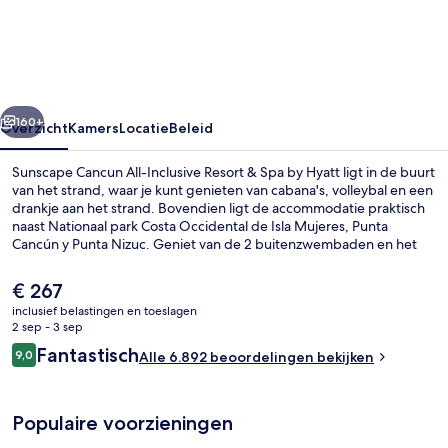
All-
Inclusive
Resort
&
rige
Volgende
Spa
160+
Overzicht
Kamers
Locatie
Beleid
by
Sunscape Cancun All-Inclusive Resort & Spa by Hyatt ligt in de buurt
Hyatt
van het strand, waar je kunt genieten van cabana's, volleybal en een
drankje aan het strand. Bovendien ligt de accommodatie praktisch
naast Nationaal park Costa Occidental de Isla Mujeres, Punta
Cancún y Punta Nizuc. Geniet van de 2 buitenzwembaden en het
gratis waterpark. Je kunt ook kiezen voor een ontspannend bezoek
aan de spa met diepe bindweefselmassages, hydrotherapie en
De
€ 267
reflexologie. Voor Mexicaanse gerechten kun je terecht bij Casa de
huidige
inclusief belastingen en toeslagen
Rosa, een van de 10 restaurants en 3 bars/lounges. Deze
prijs
2 sep - 3 sep
accommodatie met alles inbegrepen biedt ook highlights zoals een
Luchtfoto
is
Beoordelingen
nachtclub, een gratis kinderclub en een bar aan het zwembad.
Fantastisch
9,0
Alle 6.892 beoordelingen bekijken
€ 267
9,0 op 10 –
Andere reizigers raden de accommodatie aan vanwege het
zwembad en het behulpzame personeel.
Populaire voorzieningen