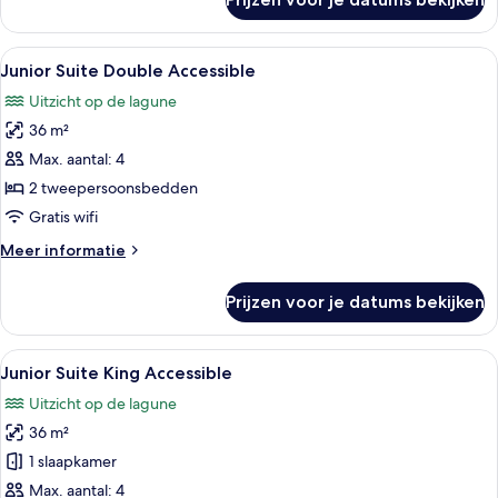
Junior
Suite
King
Alle
Een hotelkamer met twee bedden, een
1
Beachfront
Junior Suite Double Accessible
foto's
Swim
Uitzicht op de lagune
up
voor
36 m²
Junior
Suite
Max. aantal: 4
Double
2 tweepersoonsbedden
Accessible
Gratis wifi
laden
Meer
Meer informatie
details
over
Prijzen voor je datums bekijken
Junior
Suite
Double
Alle
Een moderne hotelkamer met een groo
1
Accessible
Junior Suite King Accessible
foto's
Uitzicht op de lagune
voor
36 m²
Junior
Suite
1 slaapkamer
King
Max. aantal: 4