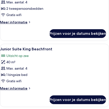
Suite
Max. aantal: 4
Double
2 tweepersoonsbedden
Beachfront
Gratis wifi
laden
Meer
Meer informatie
details
over
Prijzen voor je datums bekijken
Junior
Suite
Double
Alle
Een moderne hotelkamer met een bed, 
3
Beachfront
Junior Suite King Beachfront
foto's
Uitzicht op zee
voor
40 m²
Junior
Suite
Max. aantal: 4
King
1 kingsize bed
Beachfront
Gratis wifi
laden
Meer
Meer informatie
details
over
Prijzen voor je datums bekijken
Junior
Suite