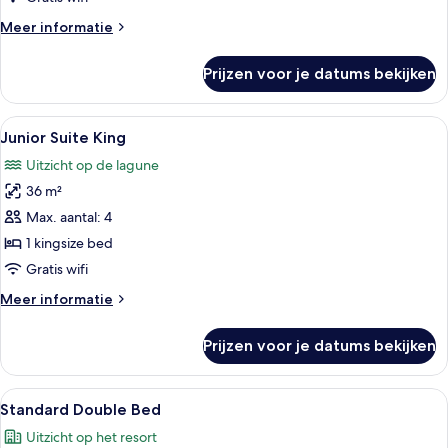
Meer
Meer informatie
details
over
Prijzen voor je datums bekijken
Junior
Suite
Double
Alle
Hotelkamer met een groot bed, een plaf
3
Junior Suite King
foto's
Uitzicht op de lagune
voor
36 m²
Junior
Suite
Max. aantal: 4
King
1 kingsize bed
laden
Gratis wifi
Meer
Meer informatie
details
over
Prijzen voor je datums bekijken
Junior
Suite
King
Alle
Hotelkamer met twee bedden, een plaf
3
Standard Double Bed
foto's
Uitzicht op het resort
voor