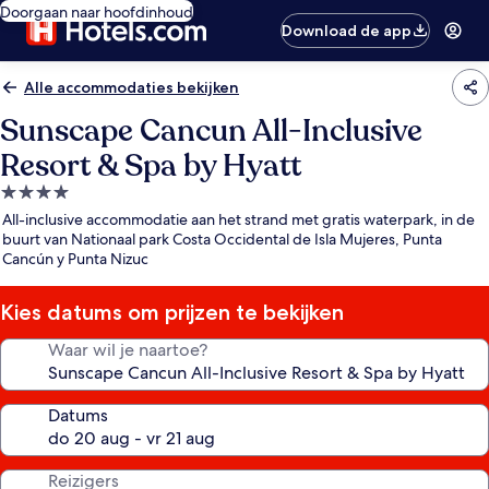
Doorgaan naar hoofdinhoud
Download de app
Alle accommodaties bekijken
Sunscape Cancun All-Inclusive
Resort & Spa by Hyatt
4.0-
sterrenaccommodatie
All-inclusive accommodatie aan het strand met gratis waterpark, in de
buurt van Nationaal park Costa Occidental de Isla Mujeres, Punta
Cancún y Punta Nizuc
Kies datums om prijzen te bekijken
Waar wil je naartoe?
Datums
Reizigers