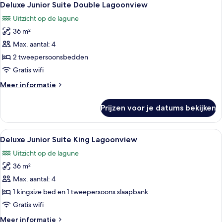
4
King
Deluxe Junior Suite Double Lagoonview
foto's
Bunk
Uitzicht op de lagune
and
voor
Trundle
36 m²
Deluxe
Bed
Junior
Max. aantal: 4
Suite
2 tweepersoonsbedden
Double
Gratis wifi
Lagoonview
Meer
Meer informatie
laden
details
over
Prijzen voor je datums bekijken
Deluxe
Junior
Suite
Alle
Hotelkamer met een bed, een bank, ee
5
Double
Deluxe Junior Suite King Lagoonview
foto's
Lagoonview
Uitzicht op de lagune
voor
36 m²
Deluxe
Junior
Max. aantal: 4
Suite
1 kingsize bed en 1 tweepersoons slaapbank
King
Gratis wifi
Lagoonview
Meer
Meer informatie