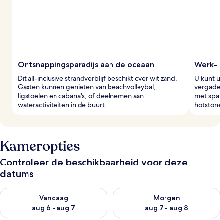
Ontsnappingsparadijs aan de oceaan
Werk- 
Dit all-inclusive strandverblijf beschikt over wit zand.
U kunt u
Gasten kunnen genieten van beachvolleybal,
vergade
ligstoelen en cabana's, of deelnemen aan
met spa
wateractiviteiten in de buurt.
hotston
Kameropties
Controleer de beschikbaarheid voor deze
datums
De beschikbaarheid controleren voor vanavond aug 6 - aug 7
De beschikbaarheid controler
Vandaag
Morgen
aug 6 - aug 7
aug 7 - aug 8