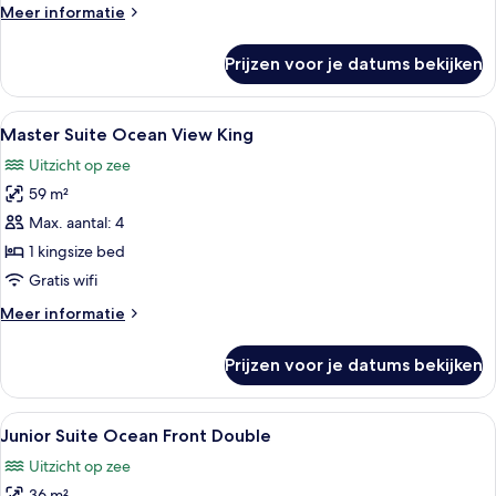
Meer
Meer informatie
Front
details
King
over
Prijzen voor je datums bekijken
Sun
laden
Club
Master
Alle
Luxe beddengoed, een gratis minibar,
4
Suite
Master Suite Ocean View King
foto's
Ocean
Uitzicht op zee
Front
voor
King
59 m²
Master
Suite
Max. aantal: 4
Ocean
1 kingsize bed
View
Gratis wifi
King
Meer
Meer informatie
laden
details
over
Prijzen voor je datums bekijken
Master
Suite
Ocean
Alle
Een hotelkamer met twee bedden, elk
3
View
Junior Suite Ocean Front Double
foto's
King
Uitzicht op zee
voor
36 m²