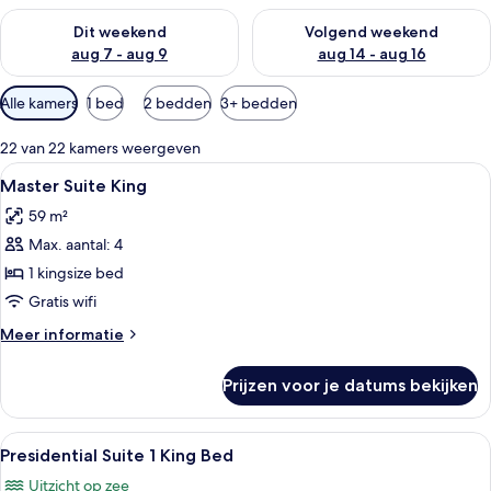
De beschikbaarheid controleren voor dit weekend aug 7 - aug
De beschikbaarheid controler
Dit weekend
Volgend weekend
aug 7 - aug 9
aug 14 - aug 16
Beschikbare
Alle kamers
1 bed
2 bedden
3+ bedden
filters
voor
22 van 22 kamers weergeven
kamers
Alle
Een moderne hotelkamer met een groo
4
Master Suite King
foto's
59 m²
voor
Max. aantal: 4
Master
Suite
1 kingsize bed
King
Gratis wifi
laden
Meer
Meer informatie
details
over
Prijzen voor je datums bekijken
Master
Suite
King
Alle
Een ruime hotelkamer met een groot b
4
Presidential Suite 1 King Bed
foto's
Uitzicht op zee