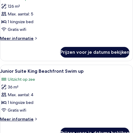
voor
126 m²
Presidential
Suite
Max. aantal: 5
1
1 kingsize bed
King
Gratis wifi
Bed
Meer
Meer informatie
laden
details
over
Prijzen voor je datums bekijken
Presidential
Suite
1
Alle
Een koppel in een zwembad met uitzi
4
King
Junior Suite King Beachfront Swim up
foto's
Bed
Uitzicht op zee
voor
36 m²
Junior
Suite
Max. aantal: 4
King
1 kingsize bed
Beachfront
Gratis wifi
Swim
Meer
Meer informatie
up
details
laden
over
Prijzen voor je datums bekijken