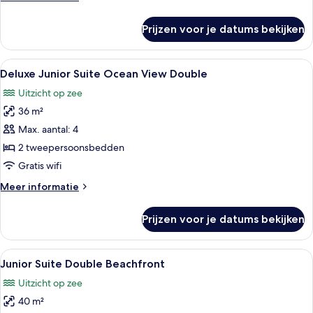
laden
details
over
Prijzen voor je datums bekijken
Deluxe
Junior
Suite
Alle
Hotelkamer met een groot bed, een bu
6
King
Deluxe Junior Suite Ocean View Double
foto's
Lagoonview
Uitzicht op zee
voor
36 m²
Deluxe
Junior
Max. aantal: 4
Suite
2 tweepersoonsbedden
Ocean
Gratis wifi
View
Meer
Meer informatie
Double
details
laden
over
Prijzen voor je datums bekijken
Deluxe
Junior
Suite
Alle
Een hotelkamer met twee bedden, een t
4
Ocean
Junior Suite Double Beachfront
foto's
View
Uitzicht op zee
Double
voor
40 m²
Junior