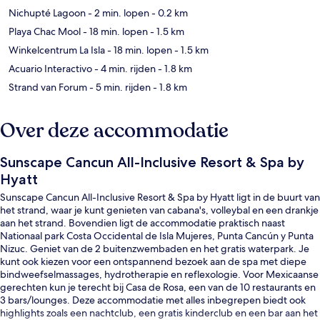
Nichupté Lagoon
- 2 min. lopen
- 0.2 km
Playa Chac Mool
- 18 min. lopen
- 1.5 km
Winkelcentrum La Isla
- 18 min. lopen
- 1.5 km
Acuario Interactivo
- 4 min. rijden
- 1.8 km
Strand van Forum
- 5 min. rijden
- 1.8 km
Over deze accommodatie
Sunscape Cancun All-Inclusive Resort & Spa by
Hyatt
Sunscape Cancun All-Inclusive Resort & Spa by Hyatt ligt in de buurt van
het strand, waar je kunt genieten van cabana's, volleybal en een drankje
aan het strand. Bovendien ligt de accommodatie praktisch naast
Nationaal park Costa Occidental de Isla Mujeres, Punta Cancún y Punta
Nizuc. Geniet van de 2 buitenzwembaden en het gratis waterpark. Je
kunt ook kiezen voor een ontspannend bezoek aan de spa met diepe
bindweefselmassages, hydrotherapie en reflexologie. Voor Mexicaanse
gerechten kun je terecht bij Casa de Rosa, een van de 10 restaurants en
3 bars/lounges. Deze accommodatie met alles inbegrepen biedt ook
highlights zoals een nachtclub, een gratis kinderclub en een bar aan het