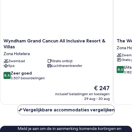
Wyndham
The
Wyndham Grand Cancun All Inclusive Resort &
The We
Grand
Westin
Villas
Zona Ho
Cancun
Cancun
Zona Hotelera
Zwem
All
Resort
Gratis
Inclusive
Zwembad
Gratis ontbijt
&
Spa
Luchthaventransfer
Resort
Spa
8.6
Uit
8,6
&
Zona
van
3.18
8.4
Zeer goed
8,4
Villas
Hoteler
10,
van
3.507 beoordelingen
Zona
Uitstek
10,
De
€ 247
Hotelera
3.182
Zeer
prijs
beoorde
goed,
inclusief belastingen en toeslagen
is
29 aug - 30 aug
3.507
€ 247
beoordelingen
Vergelijkbare accommodaties vergelijken
Meld je aan om de in aanmerking komende kortingen en