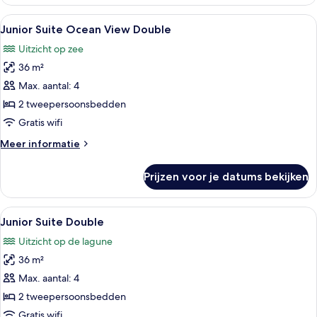
Suite
Ocean
Alle
Een hotelkamer met twee bedden, elk
5
Front
Junior Suite Ocean View Double
foto's
King
Uitzicht op zee
voor
36 m²
Junior
Suite
Max. aantal: 4
Ocean
2 tweepersoonsbedden
View
Gratis wifi
Double
Meer
Meer informatie
laden
details
over
Prijzen voor je datums bekijken
Junior
Suite
Ocean
Alle
Een hotelkamer met twee bedden, een
3
View
Junior Suite Double
foto's
Double
Uitzicht op de lagune
voor
36 m²
Junior
Suite
Max. aantal: 4
Double
2 tweepersoonsbedden
laden
Gratis wifi