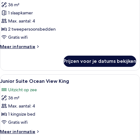
36 m²
Standard
Double
1 slaapkamer
Bed
Max. aantal: 4
laden
2 tweepersoonsbedden
Gratis wifi
Meer
Meer informatie
details
over
Prijzen voor je datums bekijken
Standard
Double
Bed
Alle
Luxe beddengoed, een gratis minibar,
4
Junior Suite Ocean View King
foto's
Uitzicht op zee
voor
36 m²
Junior
Suite
Max. aantal: 4
Ocean
1 kingsize bed
View
Gratis wifi
King
Meer
Meer informatie
laden
details