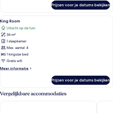
over
Prijzen voor je datums bekijken
Junior
Suite
Ocean
Alle
Een moderne hotelkamer met een groo
3
View
King Room
foto's
King
Uitzicht op de tuin
voor
36 m²
King
Room
1 slaapkamer
laden
Max. aantal: 4
1 kingsize bed
Gratis wifi
Meer
Meer informatie
details
over
Prijzen voor je datums bekijken
King
Room
Vergelijkbare accommodaties
Wyndham Grand Cancun All Inclusive Resort & Villas
The West