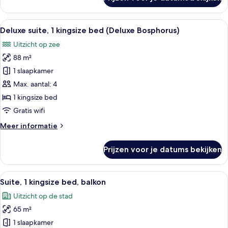
Deluxe
kamer,
1
Alle
Deluxe suite, 1 kingsize bed (Deluxe B
12
kingsize
Deluxe suite, 1 kingsize bed (Deluxe Bosphorus)
foto's
bed
Uitzicht op zee
voor
88 m²
Deluxe
suite,
1 slaapkamer
1
Max. aantal: 4
kingsize
1 kingsize bed
bed
Gratis wifi
(Deluxe
Meer
Meer informatie
Bosphorus)
details
laden
over
Prijzen voor je datums bekijken
Deluxe
suite,
1
Alle
Suite, 1 kingsize bed, balkon | Woonrui
11
kingsize
Suite, 1 kingsize bed, balkon
foto's
bed
Uitzicht op de stad
(Deluxe
voor
Bosphorus)
65 m²
Suite,
1
1 slaapkamer