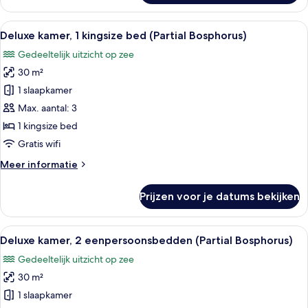
2
slaapkamers,
Alle
Luxe beddengoed, een minibar, een kl
7
keuken
Deluxe kamer, 1 kingsize bed (Partial Bosphorus)
foto's
Gedeeltelijk uitzicht op zee
voor
30 m²
Deluxe
kamer,
1 slaapkamer
1
Max. aantal: 3
kingsize
1 kingsize bed
bed
Gratis wifi
(Partial
Meer
Meer informatie
Bosphorus)
details
laden
over
Prijzen voor je datums bekijken
Deluxe
kamer,
1
Alle
Luxe beddengoed, een minibar, een kl
7
kingsize
Deluxe kamer, 2 eenpersoonsbedden (Partial Bosphorus)
foto's
bed
Gedeeltelijk uitzicht op zee
(Partial
voor
Bosphorus)
30 m²
Deluxe
kamer,
1 slaapkamer