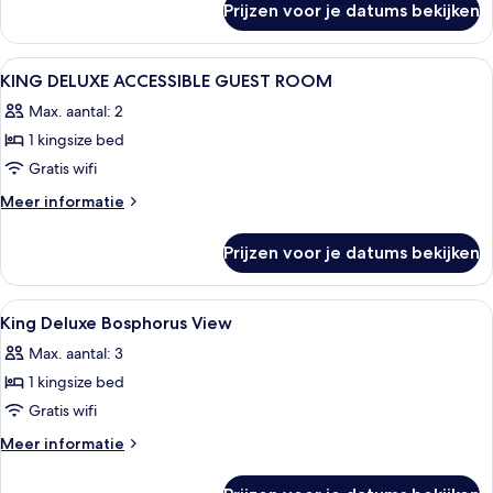
Prijzen voor je datums bekijken
Kamer
Alle
Hotelkamer met een groot bed, een bure
1
KING DELUXE ACCESSIBLE GUEST ROOM
foto's
Max. aantal: 2
voor
1 kingsize bed
KING
DELUXE
Gratis wifi
ACCESSIBLE
Meer
Meer informatie
GUEST
details
over
ROOM
Prijzen voor je datums bekijken
KING
laden
DELUXE
ACCESSIBLE
Alle
Luxe beddengoed, een minibar, een kl
7
GUEST
King Deluxe Bosphorus View
foto's
ROOM
Max. aantal: 3
voor
1 kingsize bed
King
Deluxe
Gratis wifi
Bosphorus
Meer
Meer informatie
View
details
over
laden