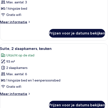
kingsize
Max. aantal: 3
bed,
1 kingsize bed
keuken
Gratis wifi
(Bosphorus)
Meer
Meer informatie
laden
details
over
Prijzen voor je datums bekijken
Suite,
1
kingsize
Alle
Een 46-inch ledtelevisie met satellietz
18
bed,
Suite, 2 slaapkamers, keuken
foto's
keuken
Uitzicht op de stad
(Bosphorus)
voor
93 m²
Suite,
2
2 slaapkamers
slaapkamers,
Max. aantal: 6
keuken
1 kingsize bed en 1 eenpersoonsbed
laden
Gratis wifi
Meer
Meer informatie
details
over
Prijzen voor je datums bekijken
Suite,