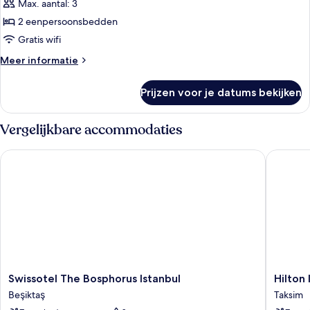
2
Max. aantal: 3
eenpersoonsbedden
2 eenpersoonsbedden
laden
Gratis wifi
Meer
Meer informatie
details
over
Prijzen voor je datums bekijken
Deluxe
kamer,
2
Vergelijkbare accommodaties
eenpersoonsbedden
Swissotel The Bosphorus Istanbul
Hilton I
Swissotel
Hilton
Swissotel The Bosphorus Istanbul
Hilton
The
Istanbul
Beşiktaş
Taksim
Bosphorus
Bosphor