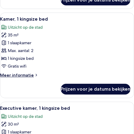
Suite,
1
kingsize
Alle
Luxe beddengoed, een minibar, een kl
7
bed
Kamer, 1 kingsize bed
foto's
(Bosphorus)
Uitzicht op de stad
voor
35 m²
Kamer,
1
1 slaapkamer
kingsize
Max. aantal: 2
bed
1 kingsize bed
laden
Gratis wifi
Meer
Meer informatie
details
over
Prijzen voor je datums bekijken
Kamer,
1
kingsize
Alle
Een moderne hotelkamer met een groot 
13
bed
Executive kamer, 1 kingsize bed
foto's
Uitzicht op de stad
voor
30 m²
Executive
kamer,
1 slaapkamer