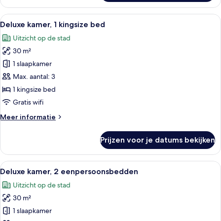
Twin
kamer,
Alle
Een moderne hotelkamer met een groot 
6
2
Deluxe kamer, 1 kingsize bed
foto's
eenpersoonsbedden
Uitzicht op de stad
voor
30 m²
Deluxe
kamer,
1 slaapkamer
1
Max. aantal: 3
kingsize
1 kingsize bed
bed
Gratis wifi
laden
Meer
Meer informatie
details
over
Prijzen voor je datums bekijken
Deluxe
kamer,
1
Alle
Hotelkamer met twee bedden, een groot
11
kingsize
Deluxe kamer, 2 eenpersoonsbedden
foto's
bed
Uitzicht op de stad
voor
30 m²
Deluxe
kamer,
1 slaapkamer