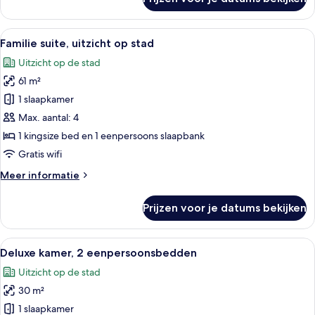
Executive
kamer,
1
Alle
Een hotelkamer met een groot raam, een
16
kingsize
Familie suite, uitzicht op stad
foto's
bed
Uitzicht op de stad
(Bosphorus
voor
View)
61 m²
Familie
suite,
1 slaapkamer
uitzicht
Max. aantal: 4
op
1 kingsize bed en 1 eenpersoons slaapbank
stad
Gratis wifi
laden
Meer
Meer informatie
details
over
Prijzen voor je datums bekijken
Familie
suite,
uitzicht
Alle
Hotelkamer met een groot bed, een bur
8
op
Deluxe kamer, 2 eenpersoonsbedden
foto's
stad
Uitzicht op de stad
voor
30 m²
Deluxe
kamer,
1 slaapkamer