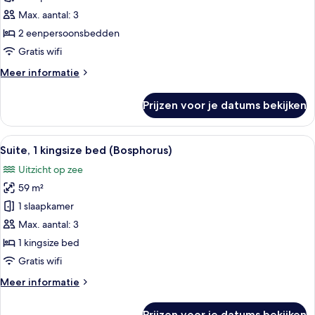
2
Max. aantal: 3
eenpersoonsbedden
2 eenpersoonsbedden
(Bosphorus)
Gratis wifi
laden
Meer
Meer informatie
details
over
Prijzen voor je datums bekijken
Executive
kamer,
2
Alle
Een hotelkamer met een groot bed, tw
17
eenpersoonsbedden
Suite, 1 kingsize bed (Bosphorus)
foto's
(Bosphorus)
Uitzicht op zee
voor
59 m²
Suite,
1
1 slaapkamer
kingsize
Max. aantal: 3
bed
1 kingsize bed
(Bosphorus)
Gratis wifi
laden
Meer
Meer informatie
details
over
Prijzen voor je datums bekijken