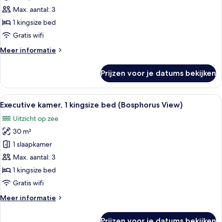
1
Max. aantal: 3
kingsize
1 kingsize bed
bed
Gratis wifi
laden
Meer
Meer informatie
details
over
Prijzen voor je datums bekijken
Executive
kamer,
1
Alle
Een hotelkamer met een groot bed, een
10
kingsize
Executive kamer, 1 kingsize bed (Bosphorus View)
foto's
bed
Uitzicht op zee
voor
30 m²
Executive
kamer,
1 slaapkamer
1
Max. aantal: 3
kingsize
1 kingsize bed
bed
Gratis wifi
(Bosphorus
Meer
Meer informatie
View)
details
laden
over
Prijzen voor je datums bekijken