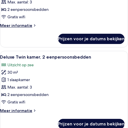
2
Max. aantal: 3
eenpersoonsbedden
2 eenpersoonsbedden
(Partial
Gratis wifi
Bosphorus)
Meer
Meer informatie
laden
details
over
Prijzen voor je datums bekijken
Deluxe
kamer,
2
Alle
Luxe beddengoed, een minibar, een kl
7
eenpersoonsbedden
Deluxe Twin kamer, 2 eenpersoonsbedden
foto's
(Partial
Uitzicht op zee
Bosphorus)
voor
30 m²
Deluxe
Twin
1 slaapkamer
kamer,
Max. aantal: 3
2
2 eenpersoonsbedden
eenpersoonsbedden
Gratis wifi
laden
Meer
Meer informatie
details
over
Prijzen voor je datums bekijken
Deluxe