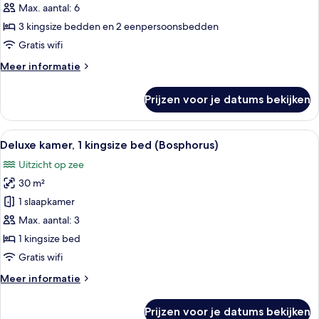
2
Max. aantal: 6
slaapkamers,
3 kingsize bedden en 2 eenpersoonsbedden
kamers
Gratis wifi
met
Meer
Meer informatie
tussendeur
details
laden
over
Prijzen voor je datums bekijken
Familie
suite,
2
Alle
Een hotelkamer met een groot bed, een
7
slaapkamers,
Deluxe kamer, 1 kingsize bed (Bosphorus)
foto's
kamers
Uitzicht op zee
met
voor
tussendeur
30 m²
Deluxe
kamer,
1 slaapkamer
1
Max. aantal: 3
kingsize
1 kingsize bed
bed
Gratis wifi
(Bosphorus)
Meer
Meer informatie
laden
details
over
Prijzen voor je datums bekijken
Deluxe