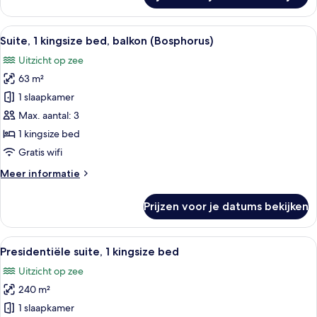
1
kingsize
Alle
Suite, 1 kingsize bed, balkon (Bosphoru
9
bed
Suite, 1 kingsize bed, balkon (Bosphorus)
foto's
(Park)
Uitzicht op zee
voor
63 m²
Suite,
1
1 slaapkamer
kingsize
Max. aantal: 3
bed,
1 kingsize bed
balkon
Gratis wifi
(Bosphorus)
Meer
Meer informatie
laden
details
over
Prijzen voor je datums bekijken
Suite,
1
kingsize
Alle
Presidentiële suite, 1 kingsize bed | Ka
23
bed,
Presidentiële suite, 1 kingsize bed
foto's
balkon
Uitzicht op zee
(Bosphorus)
voor
240 m²
Presidentiële
suite,
1 slaapkamer