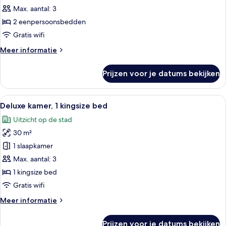
2
Max. aantal: 3
eenpersoonsbedden
2 eenpersoonsbedden
laden
Gratis wifi
Meer
Meer informatie
details
over
Prijzen voor je datums bekijken
Deluxe
kamer,
2
Alle
Een moderne hotelkamer met een groot 
6
eenpersoonsbedden
Deluxe kamer, 1 kingsize bed
foto's
Uitzicht op de stad
voor
30 m²
Deluxe
kamer,
1 slaapkamer
1
Max. aantal: 3
kingsize
1 kingsize bed
bed
Gratis wifi
laden
Meer
Meer informatie
details
over
Prijzen voor je datums bekijken