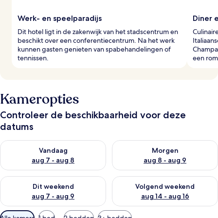
Werk- en speelparadijs
Diner 
Dit hotel ligt in de zakenwijk van het stadscentrum en
Culinair
beschikt over een conferentiecentrum. Na het werk
Italiaan
kunnen gasten genieten van spabehandelingen of
Champag
tennissen.
een roma
Kameropties
Controleer de beschikbaarheid voor deze
datums
De beschikbaarheid controleren voor vanavond aug 7 - aug 8
De beschikbaarheid controler
Vandaag
Morgen
aug 7 - aug 8
aug 8 - aug 9
De beschikbaarheid controleren voor dit weekend aug 7 - aug
De beschikbaarheid controler
Dit weekend
Volgend weekend
aug 7 - aug 9
aug 14 - aug 16
Beschikbare
Alle kamers
1 bed
2 bedden
3+ bedden