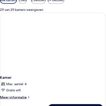
filters
voor
29 van 29 kamers weergeven
kamers
Kamer
Max. aantal: 4
Gratis wifi
Meer
Meer informatie
details
over