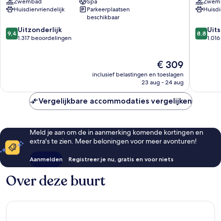
Zwembad
Spa
Zwem
Istanbul
Taksim
Huisdiervriendelijk
Parkeerplaatsen
Huisdi
Beşiktaş
beschikbaar
9.4
8.8
Uitzonderlijk
Uit
9,4
8,8
van
van
1.317 beoordelingen
1.01
10,
10,
Uitzonderlijk,
Uitstek
De
€ 309
1.317
1.016
prijs
beoordelingen
beoorde
inclusief belastingen en toeslagen
is
23 aug - 24 aug
€ 309
Vergelijkbare accommodaties vergelijken
Meld je aan om de in aanmerking komende kortingen en
extra's te zien. Meer beloningen voor meer avonturen!
Aanmelden
Registreer je nu, gratis en voor niets
Over deze buurt