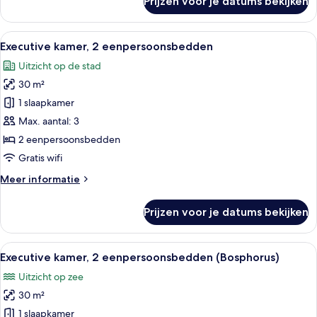
Prijzen voor je datums bekijken
King
Deluxe
Bosphorus
Alle
Hotelkamer met een groot bed, een bur
11
View
Executive kamer, 2 eenpersoonsbedden
foto's
Uitzicht op de stad
voor
30 m²
Executive
kamer,
1 slaapkamer
2
Max. aantal: 3
eenpersoonsbedden
2 eenpersoonsbedden
laden
Gratis wifi
Meer
Meer informatie
details
over
Prijzen voor je datums bekijken
Executive
kamer,
2
Alle
Kameruitzicht
10
eenpersoonsbedden
Executive kamer, 2 eenpersoonsbedden (Bosphorus)
foto's
Uitzicht op zee
voor
30 m²
Executive
kamer,
1 slaapkamer