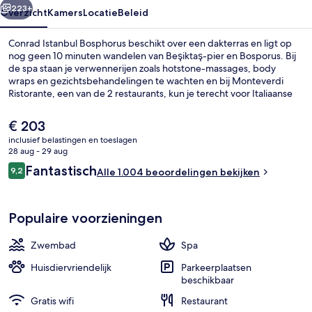
223+
Overzicht
Kamers
Locatie
Beleid
Conrad Istanbul Bosphorus beschikt over een dakterras en ligt op
nog geen 10 minuten wandelen van Beşiktaş-pier en Bosporus. Bij
de spa staan je verwennerijen zoals hotstone-massages, body
wraps en gezichtsbehandelingen te wachten en bij Monteverdi
Ristorante, een van de 2 restaurants, kun je terecht voor Italiaanse
gerechten tijdens het diner. De accommodatie heeft ook 2
bars/lounges, een binnenzwembad en een bar aan het zwembad.
De
€ 203
Het behulpzame personeel en de wandelmogelijkheden in de buurt
huidige
inclusief belastingen en toeslagen
vallen in de smaak bij andere reizigers.
prijs
28 aug - 29 aug
Presidentiële suite, 1 kingsize bed | W
is
Beoordelingen
Fantastisch
9,2
Alle 1.004 beoordelingen bekijken
€ 203
9,2 op 10 –
Populaire voorzieningen
Zwembad
Spa
Huisdiervriendelijk
Parkeerplaatsen
beschikbaar
Gratis wifi
Restaurant