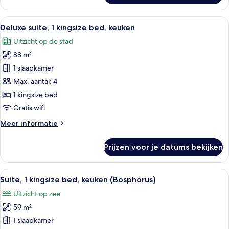
kamer,
1
Alle
Een moderne hotelkamer met een groot 
17
kingsize
Deluxe suite, 1 kingsize bed, keuken
foto's
bed
Uitzicht op de stad
(Bosphorus)
voor
88 m²
Deluxe
suite,
1 slaapkamer
1
Max. aantal: 4
kingsize
1 kingsize bed
bed,
Gratis wifi
keuken
Meer
Meer informatie
laden
details
over
Prijzen voor je datums bekijken
Deluxe
suite,
1
Alle
Een moderne hotelkamer met een groot 
10
kingsize
Suite, 1 kingsize bed, keuken (Bosphorus)
foto's
bed,
Uitzicht op zee
keuken
voor
59 m²
Suite,
1
1 slaapkamer