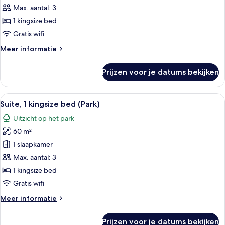
kingsize
Max. aantal: 3
bed,
1 kingsize bed
balkon
Gratis wifi
laden
Meer
Meer informatie
details
over
Prijzen voor je datums bekijken
Suite,
1
kingsize
Alle
Een moderne hotelkamer met een grote 
13
bed,
Suite, 1 kingsize bed (Park)
foto's
balkon
Uitzicht op het park
voor
60 m²
Suite,
1
1 slaapkamer
kingsize
Max. aantal: 3
bed
1 kingsize bed
(Park)
Gratis wifi
laden
Meer
Meer informatie
details
over
Prijzen voor je datums bekijken
Suite,