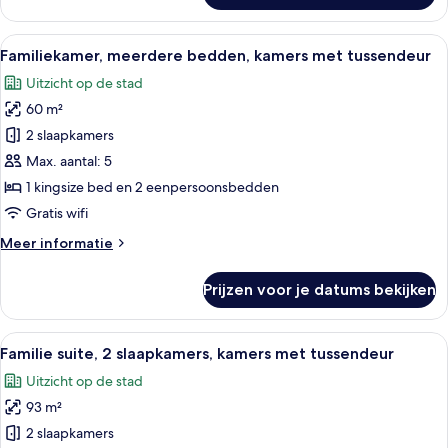
1
kingsize
Alle
Een moderne hotelkamer met een groot 
10
bed
Familiekamer, meerdere bedden, kamers met tussendeur
foto's
(Ambassador)
Uitzicht op de stad
voor
60 m²
Familiekamer,
meerdere
2 slaapkamers
bedden,
Max. aantal: 5
kamers
1 kingsize bed en 2 eenpersoonsbedden
met
Gratis wifi
tussendeur
Meer
Meer informatie
laden
details
over
Prijzen voor je datums bekijken
Familiekamer,
meerdere
bedden,
Alle
Een 46-inch ledtelevisie met satellietz
9
kamers
Familie suite, 2 slaapkamers, kamers met tussendeur
foto's
met
Uitzicht op de stad
tussendeur
voor
93 m²
Familie
suite,
2 slaapkamers