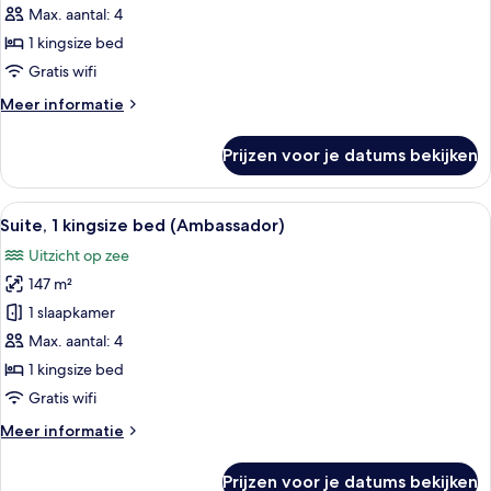
1
Max. aantal: 4
kingsize
1 kingsize bed
bed
Gratis wifi
laden
Meer
Meer informatie
details
over
Prijzen voor je datums bekijken
Presidentiële
suite,
1
Alle
Een moderne hotelkamer met een groot
18
kingsize
Suite, 1 kingsize bed (Ambassador)
foto's
bed
Uitzicht op zee
voor
147 m²
Suite,
1
1 slaapkamer
kingsize
Max. aantal: 4
bed
1 kingsize bed
(Ambassador)
Gratis wifi
laden
Meer
Meer informatie
details
over
Prijzen voor je datums bekijken
Suite,