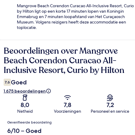
Mangrove Beach Corendon Curacao All-Inclusive Resort, Curio
by Hilton ligt op een korte 17 minuten lopen van Koningin
Emmabrug en 7 minuten loopafstand van Het Curaçaosch
Museum. Volgens reizigers heeft deze accommodatie een
toplocatie.
Beoordelingen over Mangrove
Beoordelingen
Beach Corendon Curacao All-
Inclusive Resort, Curio by Hilton
Goed
7,6
1.675 beoordelingen
8,0
7,8
7,2
Netheid
Voorzieningen
Personeel en service
Beoordelingen
Geverifieerde beoordeling
6/10 – Goed