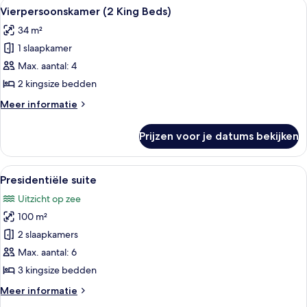
Alle
Hotelkamer met twee bedden, een gro
9
uitzicht
Vierpersoonskamer (2 King Beds)
foto's
op
34 m²
oceaan
voor
1 slaapkamer
Vierpersoonskamer
(2
Max. aantal: 4
King
2 kingsize bedden
Beds)
Meer
Meer informatie
laden
details
over
Prijzen voor je datums bekijken
Vierpersoonskamer
(2
King
Alle
Zwembad op het dak met helderblauw 
14
Beds)
Presidentiële suite
foto's
Uitzicht op zee
voor
100 m²
Presidentiële
suite
2 slaapkamers
laden
Max. aantal: 6
3 kingsize bedden
Meer
Meer informatie
details