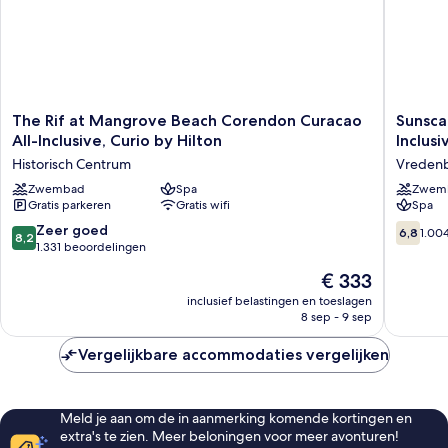
The
Sunsca
The Rif at Mangrove Beach Corendon Curacao
Sunsca
Rif
Curacao
All-Inclusive, Curio by Hilton
Inclusi
at
Resort,
Historisch Centrum
Vredenbe
Mangrove
Spa
Beach
Zwembad
Spa
&
Zwem
Gratis parkeren
Gratis wifi
Spa
Corendon
Casino
Curacao
-
8.2
6.8
Zeer goed
6,8
1.00
8,2
All-
All
van
van
1.331 beoordelingen
Inclusive,
Inclusiv
10,
10,
De
€ 333
Curio
Vreden
Zeer
1.004
prijs
by
bij
goed,
beoorde
inclusief belastingen en toeslagen
is
Hilton
Kintjan
8 sep - 9 sep
1.331
€ 333
Historisch
beoordelingen
Centrum
Vergelijkbare accommodaties vergelijken
Meld je aan om de in aanmerking komende kortingen en
extra's te zien. Meer beloningen voor meer avonturen!