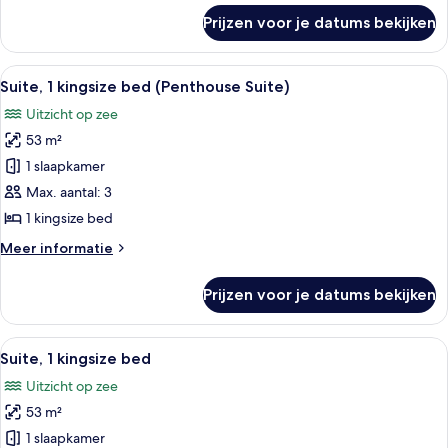
over
Prijzen voor je datums bekijken
Presidentiële
suite
Alle
Een hotelkamer met een bed, een televi
12
Suite, 1 kingsize bed (Penthouse Suite)
foto's
Uitzicht op zee
voor
53 m²
Suite,
1
1 slaapkamer
kingsize
Max. aantal: 3
bed
1 kingsize bed
(Penthouse
Meer
Meer informatie
Suite)
details
laden
over
Prijzen voor je datums bekijken
Suite,
1
kingsize
Alle
Suite, 1 kingsize bed | Donzen dekbedd
6
bed
Suite, 1 kingsize bed
foto's
(Penthouse
Uitzicht op zee
Suite)
voor
53 m²
Suite,
1
1 slaapkamer