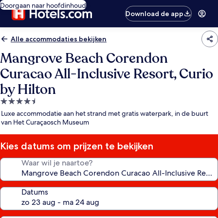
Doorgaan naar hoofdinhoud
Download de app
Alle accommodaties bekijken
Mangrove Beach Corendon
Curacao All-Inclusive Resort, Curio
by Hilton
4.5-
sterrenaccommodatie
Luxe accommodatie aan het strand met gratis waterpark, in de buurt
van Het Curaçaosch Museum
Kies datums om prijzen te bekijken
Waar wil je naartoe?
Datums