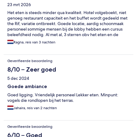
23 mrt 2026
Het eten is steeds minder qua kwaliteit. Hotel volgeboekt, niet
genoeg restaurant capaciteit en het buffet wordt gedeeld met
the Rif, variatie ontbreekt. Goede locatie, aardig schoonmaak
personeel sommige mensen bij de lobby hebben een cursus
beleefdheid nodig. Al met al, 3 sterren obv het eten en de
drank wordt ook steeds goedkoper
Ragna, reis van 3 nachten
Geverifieerde beoordeling
8/10 – Zeer goed
5 dec 2024
Goede ambiance
Goed ligging. Vriendelijk personeel Lekker eten. Minpunt:
vogels die rondlopen bij het terras.
Jahaira, reis van 2 nachten
Geverifieerde beoordeling
6/10 – Goed