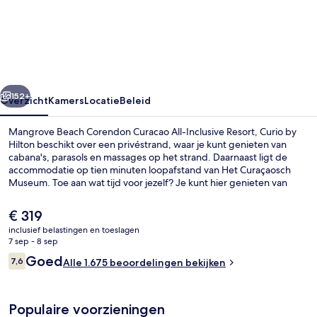
Corendon
Curacao
All-
Inclusive
rige
Volgende
Resort,
152+
Overzicht
Kamers
Locatie
Beleid
Curio
Mangrove Beach Corendon Curacao All-Inclusive Resort, Curio by
by
Hilton beschikt over een privéstrand, waar je kunt genieten van
cabana's, parasols en massages op het strand. Daarnaast ligt de
Hilton
accommodatie op tien minuten loopafstand van Het Curaçaosch
Museum. Toe aan wat tijd voor jezelf? Je kunt hier genieten van
massages. Daarnaast zijn er 4 buitenzwembaden en een gratis
waterpark voor urenlang waterplezier. Bij Breeze Buffet Restaurant,
De
€ 319
een van de 7 restaurants, kun je terecht voor ontbijt, lunch en diner.
huidige
inclusief belastingen en toeslagen
Deze accommodatie in luxe stijl biedt bovendien hoogtepunten
prijs
7 sep - 8 sep
zoals 6 bars/lounges, een strandbar en een 24-uurs fitnesscentrum.
Exterieur
is
Beoordelingen
Andere reizigers zijn heel enthousiast over het behulpzame
Goed
7,6
Alle 1.675 beoordelingen bekijken
€ 319
7,6 op 10 –
personeel en de ligging aan het strand.
Populaire voorzieningen