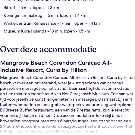
Riffort
- 15 min. lopen
- 1.3 km
Koningin Emmabrug
- 16 min. lopen
- 1.4 km
Winkelcentrum Renaissance
- 17 min. lopen
- 1.4 km
Museum Kura Hulanda
- 18 min. lopen
- 1.5 km
Over deze accommodatie
Mangrove Beach Corendon Curacao All-
Inclusive Resort, Curio by Hilton
Mangrove Beach Corendon Curacao All-Inclusive Resort, Curio by Hilton
beschikt over een privéstrand, waar je kunt genieten van cabana's,
parasols en massages op het strand. Daarnaast ligt de accommodatie
op tien minuten loopafstand van Het Curaçaosch Museum. Toe aan wat
tijd voor jezelf? Je kunt hier genieten van massages. Daarnaast zijn er 4
buitenzwembaden en een gratis waterpark voor urenlang waterplezier.
Bij Breeze Buffet Restaurant, een van de 7 restaurants, kun je terecht
voor ontbijt, lunch en diner. Deze accommodatie in luxe stijl biedt
bovendien hoogtepunten zoals 6 bars/lounges, een strandbar en een
24-uurs fitnesscentrum. Andere reizigers zijn heel enthousiast over het
behulpzame personeel en de ligging aan het strand.