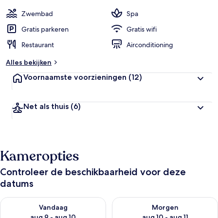
Zwembad
Spa
Gratis parkeren
Gratis wifi
Restaurant
Airconditioning
Alles bekijken
Voornaamste voorzieningen
(12)
Net als thuis
(6)
Kameropties
Controleer de beschikbaarheid voor deze
datums
De beschikbaarheid controleren voor vanavond aug 9 - aug 1
De beschikbaarheid controler
Vandaag
Morgen
aug 9 - aug 10
aug 10 - aug 11