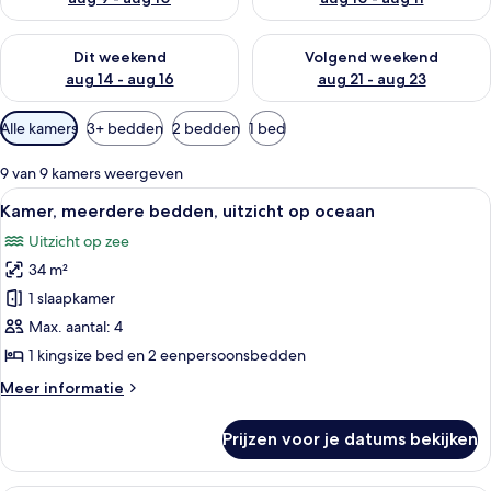
De beschikbaarheid controleren voor dit weekend aug 14 - au
De beschikbaarheid controler
Dit weekend
Volgend weekend
aug 14 - aug 16
aug 21 - aug 23
Beschikbare
Alle kamers
3+ bedden
2 bedden
1 bed
filters
voor
9 van 9 kamers weergeven
kamers
Alle
Hotelkamer met twee bedden, een gro
9
Kamer, meerdere bedden, uitzicht op oceaan
foto's
Uitzicht op zee
voor
34 m²
Kamer,
meerdere
1 slaapkamer
bedden,
Max. aantal: 4
uitzicht
1 kingsize bed en 2 eenpersoonsbedden
op
Meer
Meer informatie
oceaan
details
laden
over
Prijzen voor je datums bekijken
Kamer,
meerdere
bedden,