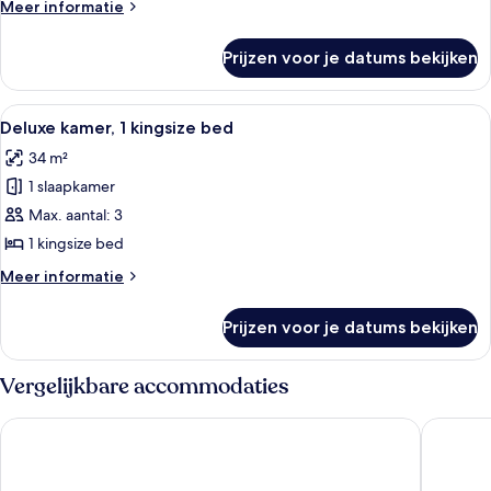
Meer
Meer informatie
aan
details
zee
over
Prijzen voor je datums bekijken
Deluxe
laden
kamer,
1
Alle
Een moderne slaapkamer met een bed, 
8
kingsize
Deluxe kamer, 1 kingsize bed
foto's
bed,
34 m²
aan
voor
zee
1 slaapkamer
Deluxe
kamer,
Max. aantal: 3
1
1 kingsize bed
kingsize
Meer
Meer informatie
bed
details
laden
over
Prijzen voor je datums bekijken
Deluxe
kamer,
1
Vergelijkbare accommodaties
kingsize
bed
The Rif at Mangrove Beach Corendon Curacao All-Inclusive, C
Sunscape