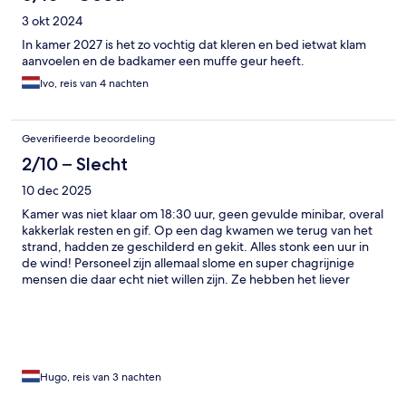
3 okt 2024
In kamer 2027 is het zo vochtig dat kleren en bed ietwat klam
aanvoelen en de badkamer een muffe geur heeft.
Ivo, reis van 4 nachten
Geverifieerde beoordeling
2/10 – Slecht
10 dec 2025
Kamer was niet klaar om 18:30 uur, geen gevulde minibar, overal
kakkerlak resten en gif. Op een dag kwamen we terug van het
strand, hadden ze geschilderd en gekit. Alles stonk een uur in
de wind! Personeel zijn allemaal slome en super chagrijnige
mensen die daar echt niet willen zijn. Ze hebben het liever
samen leuk dan dat ze gastvrij zijn. Echt vreselijke ervaring en
GEEN 5 sterren waard, al helemaal voor 400 euro per nacht!
Wat een chaos, overal lege glazen, etensresten overal over het
resort. Overal stank en niet fris!! Geen aanrader! Nooit meer!
Hugo, reis van 3 nachten