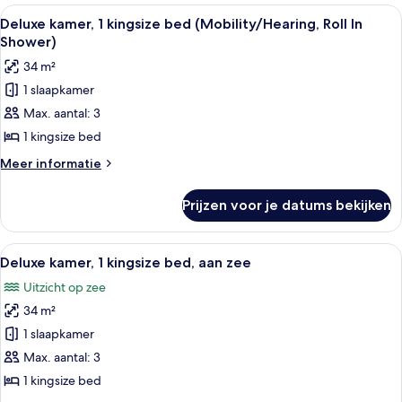
1
Alle
Een moderne hotelkamer met een groot
13
kingsize
Deluxe kamer, 1 kingsize bed (Mobility/Hearing, Roll In
foto's
bed,
Shower)
gedeeltelijk
voor
34 m²
uitzicht
Deluxe
op
1 slaapkamer
kamer,
oceaan
Max. aantal: 3
1
kingsize
1 kingsize bed
bed
Meer
Meer informatie
(Mobility/Hearing,
details
over
Roll
Prijzen voor je datums bekijken
Deluxe
In
kamer,
Shower)
1
Alle
Een hotelkamer met een bed, een burea
9
laden
kingsize
Deluxe kamer, 1 kingsize bed, aan zee
foto's
bed
Uitzicht op zee
(Mobility/Hearing,
voor
Roll
34 m²
Deluxe
In
kamer,
1 slaapkamer
Shower)
1
Max. aantal: 3
kingsize
1 kingsize bed
bed,