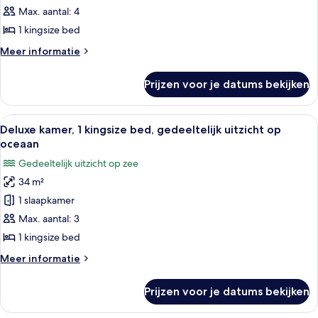
kingsize
Max. aantal: 4
bed
1 kingsize bed
laden
Meer
Meer informatie
details
over
Prijzen voor je datums bekijken
Suite,
1
kingsize
Alle
Een moderne hotelkamer met een groot
11
bed
Deluxe kamer, 1 kingsize bed, gedeeltelijk uitzicht op
foto's
oceaan
voor
Gedeeltelijk uitzicht op zee
Deluxe
34 m²
kamer,
1 slaapkamer
1
kingsize
Max. aantal: 3
bed,
1 kingsize bed
gedeeltelijk
Meer
Meer informatie
uitzicht
details
op
over
Prijzen voor je datums bekijken
Deluxe
oceaan
kamer,
laden